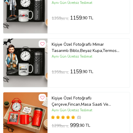
Ve Masa Saati Hediye Seti (STD)
Aynı Gün Ücretsiz Teslimat
Ürün bilgileri
Meadify
tarafından yayınlanmıştır!
1159
,90 TL
1359
,90 TL
Ürün Kodu:
kcm12196985
Kişiye Özel Fotoğraflı Mimar
Tasarımlı Biblo,Beyaz Kupa,Termos
Ve Masa Saati Hediye Seti (STD)
Aynı Gün Ücretsiz Teslimat
1159
,90 TL
1359
,90 TL
Kişiye Özel Fotoğraflı
Çerçeve,Fincan,Masa Saati Ve
Termos Hediye Seti (Kırmızı)
Aynı Gün Ücretsiz Teslimat
(1)
999
,90 TL
1299
,90 TL