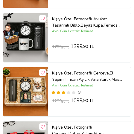
Kişiye Özel Fotoğraflı Avukat
Tasarımlı Biblo,Beyaz Kupa,Termos
Ve Masa Saati Hediye Seti (STD)
Aynı Gün Ücretsiz Teslimat
1399
,90 TL
1799
,90 TL
Kişiye Özel Fotoğraflı Çerçeve,El
Yapımı Fincan,Ayıcık Anahtarlık,Masa
Saati Ve Termos Hediye Seti
Aynı Gün Ücretsiz Teslimat
(3)
1099
,90 TL
1299
,90 TL
Kişiye Özel Fotoğraflı
Çerçeve,Defter,Kalem,Masa