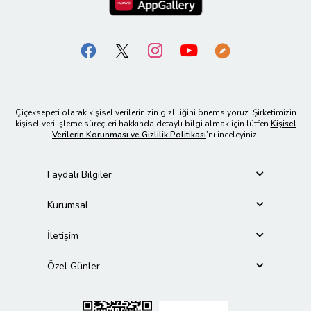
Çiçeksepeti olarak kişisel verilerinizin gizliliğini önemsiyoruz. Şirketimizin
kişisel veri işleme süreçleri hakkında detaylı bilgi almak için lütfen
Kişisel
Verilerin Korunması ve Gizlilik Politikası
’nı inceleyiniz.
Faydalı Bilgiler
Kurumsal
İletişim
Özel Günler