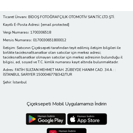
Ticaret Ünvanı: BİDOŞ FOTOĞRAFÇILIK OTOMOTİV SAN.TİC.LTD.ŞTİ.
Kayıtlı E-Posta Adresi:
[email protected]
Vergi Numarası: 1700306518
Mersis Numarası: 0170030651800012
İletişim: Satıcının Çiçeksepeti tarafından teyit edilmiş iletişim bilgileri ile
birlikte tacir/esnaf/sanatkar olan satıcılar için merkez adresi;
tacir/esnaf/sanatkar olmayan satıcılar için merkez adresinin bulunduğu il
bilgisi, ad, soyad ve T.C. kimlik numarası kayıt altında bulunmaktadır.
Adres: FATİH SULTAN MEHMET MAH. ZÜBEYDE HANIM CAD. 34 A : :
İSTANBUL SARIYER 1500046778/342/TUR
Şehir: İstanbul
Çiçeksepeti Mobil Uygulamamızı İndirin