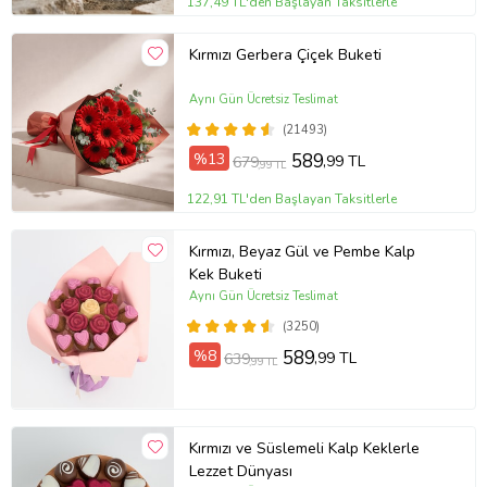
137,49 TL'den Başlayan Taksitlerle
Kırmızı Gerbera Çiçek Buketi
Aynı Gün Ücretsiz Teslimat
(21493)
%13
589
,99 TL
679
,99 TL
122,91 TL'den Başlayan Taksitlerle
Kırmızı, Beyaz Gül ve Pembe Kalp
Kek Buketi
Aynı Gün Ücretsiz Teslimat
(3250)
%8
589
,99 TL
639
,99 TL
Kırmızı ve Süslemeli Kalp Keklerle
Lezzet Dünyası