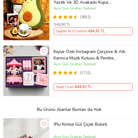
Yastık Ve 3D Avakado Kupa
Arkadaşa Hediye
Aynı Gün Ücretsiz Teslimat
(3882)
549
,90 TL
Sepette %10 İndirim
494
,91 TL
Kişiye Özel İnstagram Çerçeve & Atlı
Karınca Müzik Kutusu & Pembe
Bubble Mum & Kupa Hediye Seti
Aynı Gün Ücretsiz Teslimat
(1732)
Sepet Fiyatı
849
,92 TL
Bu Ürünü Alanlar Bunları da Aldı
9'lu Kırmızı Gül Çiçek Buketi
Aynı Gün Ücretsiz Teslimat