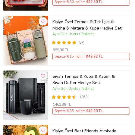
Sepette %30 İndirim
692
,30 TL
Kişiye Özel Termos & Tek İçimlik
Mocha & Matara & Kupa Hediye Seti
Aynı Gün Ücretsiz Teslimat
(57)
999
,90 TL
Sepette %15 İndirim
849
,92 TL
Siyah Termos & Kupa & Kalem &
Siyah Defter Hediye Seti
Aynı Gün Ücretsiz Teslimat
(1069)
1461
,38 TL
Sepette %35 İndirim
949
,90 TL
Kişiye Özel Best Friends Avokado