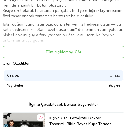
hem de anlamlı bir bütün oluşturur.
Kişiye özel olarak hazırlanan parçalar, hediye ettiğiniz kişinin ismine
özel tasarlanarak tamamen benzersiz hale getirilir.
İster doğum günü, ister özel gün, ister yeni iş hediyesi olsun — bu
set, sevdiklerinize “Sana özel düşündüm” demenin en zarif yoludur.
Kişisel dokunuşuyla fark yaratan bu özel kutu, tarzı, kaliteyi ve
anlamı bir araya getirir.
Kutuda yer alan biblo, 3 mm MDF malzeme üzerine UV baskı
Tüm Açıklamayı Gör
tekniğiyle üretilmiştir. Bu sayede canlı renkler, uzun ömürlü
kullanım ve yüksek detay kalitesi sunar.
Ürün Özellikleri
300 ml desenli termos bardak, sıcak-soğuk koruma özelliği ve şık
Cinsiyet
Unisex
tasarımıyla ofis, seyahat ve günlük kullanım için ideal. Hediye
seçeneği olarak da mükemmel tercih.
Yaş Grubu
Yetişkin
Retro görünümlü masa saati, hem dekoratif hem de şık bir masa
aksesuarı olarak her ortama uyum sağlar.
İlginizi Çekebilecek Benzer Seçenekler
Beyaz kupa ürüne süblimasyon baskı tekniği ile baskı yapılmaktadır
Kişiye Özel Fotoğraflı Doktor
Elde yıkama yapılması gerekmektedir
Tasarımlı Biblo,Beyaz Kupa,Termos