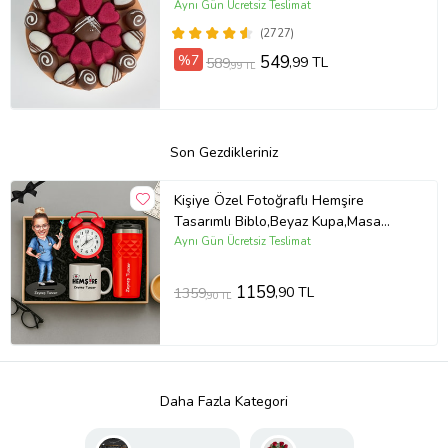
Aynı Gün Ücretsiz Teslimat
(2727)
%7
549
,99 TL
589
,99 TL
Son Gezdikleriniz
Kişiye Özel Fotoğraflı Hemşire
Tasarımlı Biblo,Beyaz Kupa,Masa
Saati Ve Termos Hediye Seti (STD)
Aynı Gün Ücretsiz Teslimat
1159
,90 TL
1359
,90 TL
Daha Fazla Kategori