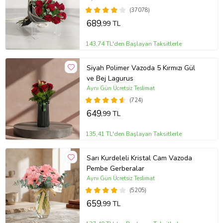
(37078)
689
,99 TL
143,74 TL'den Başlayan Taksitlerle
Siyah Polimer Vazoda 5 Kırmızı Gül
ve Bej Lagurus
Aynı Gün Ücretsiz Teslimat
(724)
649
,99 TL
135,41 TL'den Başlayan Taksitlerle
Sarı Kurdeleli Kristal Cam Vazoda
Pembe Gerberalar
Aynı Gün Ücretsiz Teslimat
(5205)
659
,99 TL