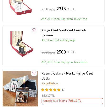
2315
,80 TL
2610
,95 TL
247,01 TL'den Başlayan Taksitlerle
Kişiye Özel Vindiesel Benzinli
Çakmak
Aynı Gün Teslimat Seçeneği
2503
,90 TL
2823
,02 TL
267,08 TL'den Başlayan Taksitlerle
Resimli Çakmak Renkli Kişiye Özel
Baskı
Kargo Bedava
(9)
833
,17 TL
Sepette %15 İndirim
708
,19 TL