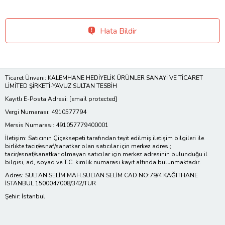
Hata Bildir
Ticaret Ünvanı: KALEMHANE HEDİYELİK ÜRÜNLER SANAYİ VE TİCARET
LİMİTED ŞİRKETİ-YAVUZ SULTAN TESBİH
Kayıtlı E-Posta Adresi:
[email protected]
Vergi Numarası: 4910577794
Mersis Numarası: 491057779400001
İletişim: Satıcının Çiçeksepeti tarafından teyit edilmiş iletişim bilgileri ile
birlikte tacir/esnaf/sanatkar olan satıcılar için merkez adresi;
tacir/esnaf/sanatkar olmayan satıcılar için merkez adresinin bulunduğu il
bilgisi, ad, soyad ve T.C. kimlik numarası kayıt altında bulunmaktadır.
Adres: SULTAN SELİM MAH.SULTAN SELİM CAD.NO:79/4 KAĞITHANE
İSTANBUL 1500047008/342/TUR
Şehir: İstanbul