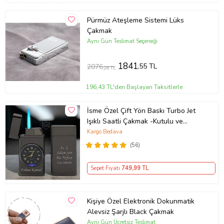
Pürmüz Ateşleme Sistemi Lüks
Çakmak
Aynı Gün Teslimat Seçeneği
1841
,55 TL
2076
,26 TL
196,43 TL'den Başlayan Taksitlerle
İsme Özel Çift Yön Baskı Turbo Jet
Işıklı Saatli Çakmak -Kutulu ve
Hediye Paketinde (Füme)
Kargo Bedava
(56)
Sepet Fiyatı
749
,99 TL
Kişiye Özel Elektronik Dokunmatik
Alevsiz Şarjlı Black Çakmak
Aynı Gün Ücretsiz Teslimat