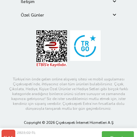
İletişim
Özel Günler
Türkiye’nin önde gelen online alışveriş sitesi ve mobil uygulaması
Çiçeksepeti’nde, ihtiyacınız olan tüm ürünleri bulabilirsiniz. Çiçek,
Çikolata, Hediye, Kişiye Özel Ürünler ve Hediye Setleri gibi birçok farklı
kategoride aradığınız binlerce ürünü sizlere sunuyor ve zamanında
kapınıza getiriyoruz! Siz de ister sevdiklerinizi mutlu etmek için, ister
kendiniz için sipariş verebilir; Çiçeksepeti Extra’nın fırsatlarla dolu
dünyasıyla tanışarak mutlu bir gün geçirebilirsiniz.
Copyright © 2026 Çiçeksepeti İnternet Hizmetleri A.Ş
2823,02 TL