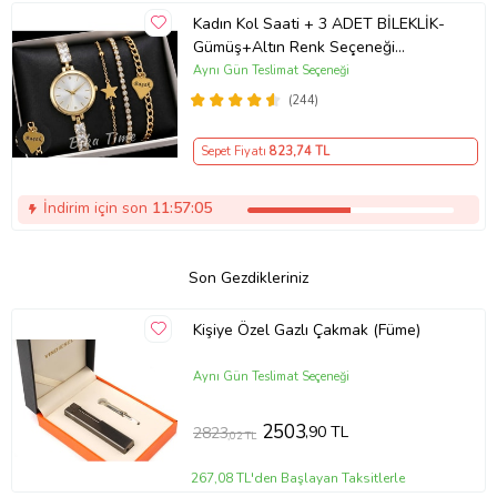
Kadın Kol Saati + 3 ADET BİLEKLİK-
Gümüş+Altın Renk Seçeneği
ayarlanabilir kordon Kadın Kol Saati
Aynı Gün Teslimat Seçeneği
BİLEKLİK HEDİYE Altın Renk - Kız
(244)
Arkadaşa hediye (Altın)
Sepet Fiyatı
823
,74 TL
İndirim için son
11:57:05
Son Gezdikleriniz
Kişiye Özel Gazlı Çakmak (Füme)
Aynı Gün Teslimat Seçeneği
2503
,90 TL
2823
,02 TL
267,08 TL'den Başlayan Taksitlerle