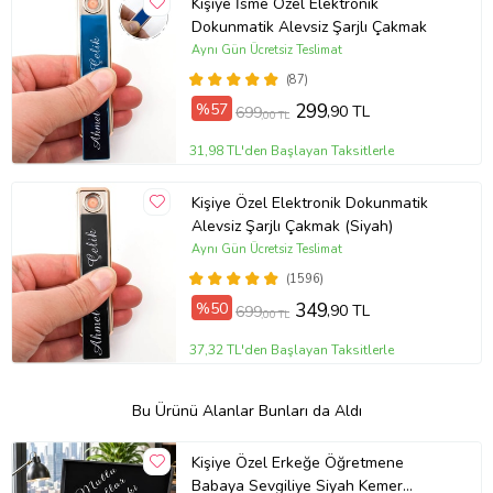
Kişiye İsme Özel Elektronik
Dokunmatik Alevsiz Şarjlı Çakmak
Aynı Gün Ücretsiz Teslimat
(87)
%57
299
,90 TL
699
,00 TL
31,98 TL'den Başlayan Taksitlerle
Kişiye Özel Elektronik Dokunmatik
Alevsiz Şarjlı Çakmak (Siyah)
Aynı Gün Ücretsiz Teslimat
(1596)
%50
349
,90 TL
699
,00 TL
37,32 TL'den Başlayan Taksitlerle
Bu Ürünü Alanlar Bunları da Aldı
Kişiye Özel Erkeğe Öğretmene
Babaya Sevgiliye Siyah Kemer