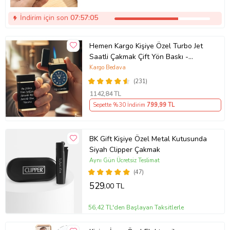
İndirim için son
07:57:05
Hemen Kargo Kişiye Özel Turbo Jet
Saatli Çakmak Çift Yön Baskı -
Sevgiliye Babaya Arkadaşa Eşe
Kargo Bedava
Hediye
(231)
1142
,84 TL
Sepette %30 İndirim
799
,99 TL
BK Gift Kişiye Özel Metal Kutusunda
Siyah Clipper Çakmak
Aynı Gün Ücretsiz Teslimat
(47)
529
,00 TL
56,42 TL'den Başlayan Taksitlerle