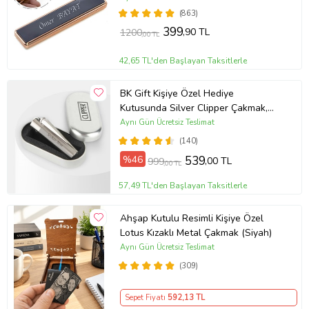
(863)
399
,90 TL
1200
,00 TL
42,65 TL'den Başlayan Taksitlerle
BK Gift Kişiye Özel Hediye
Kutusunda Silver Clipper Çakmak,
İsimli Clipper Çakmak, Arkadaşa
Aynı Gün Ücretsiz Teslimat
Hediye, Sevgiliye Hediye
(140)
%46
539
,00 TL
999
,00 TL
57,49 TL'den Başlayan Taksitlerle
Ahşap Kutulu Resimli Kişiye Özel
Lotus Kızaklı Metal Çakmak (Siyah)
Aynı Gün Ücretsiz Teslimat
(309)
Sepet Fiyatı
592
,13 TL