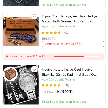
45,85 TL'den Başlayan Taksitlerle
Kişiye Özel Babaya,Sevgiliye Hediye
Metal Harfli Sürmeli Toz Kehribar
Tesbih [ 5 Renk ] (Mavi)
Aynı Gün Ücretsiz Teslimat
(732)
596
,90 TL
Sepette %28 İndirim
429
,77 TL
İndirim için son
07:57:05
Hediye Kutulu Kişiye Özel Hediye
Bileklikli Gümüş Kadın Kol Saati Özel
Kutusunda (Gümüş)
Aynı Gün Ücretsiz Teslimat
(231)
829
,90 TL
1099
,90 TL
88,52 TL'den Başlayan Taksitlerle