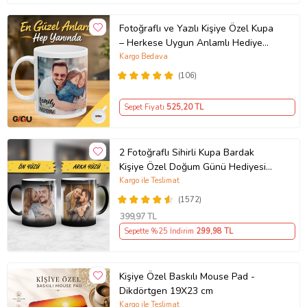
Fotoğraflı ve Yazılı Kişiye Özel Kupa
– Herkese Uygun Anlamlı Hediye
Porselen Baskılı Kupa (Beyaz)
Kargo Bedava
(106)
Sepet Fiyatı
525
,20 TL
2 Fotoğraflı Sihirli Kupa Bardak
Kişiye Özel Doğum Günü Hediyesi
Sevgiliye Hediye Anneye Babaya
Kargo ile Teslimat
Ablaya Abiye Kız Erkek Kardeşe
(1572)
Arkadaşa Resimli Günü Yıl Dönümü
399
,97 TL
Hediyesi
Sepette %25 İndirim
299
,98 TL
Kişiye Özel Baskılı Mouse Pad -
Dikdörtgen 19X23 cm
Kargo ile Teslimat