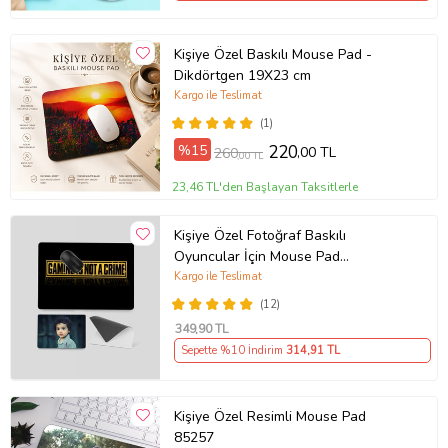
Kişiye Özel Baskılı Mouse Pad -
Dikdörtgen 19X23 cm
Kargo ile Teslimat
(1)
%15
220
,00 TL
260
,00 TL
23,46 TL'den Başlayan Taksitlerle
Kişiye Özel Fotoğraf Baskılı
Oyuncular İçin Mouse Pad
(28x40cm)
Kargo ile Teslimat
(12)
349
,90 TL
Sepette %10 İndirim
314
,91 TL
Kişiye Özel Resimli Mouse Pad
85257