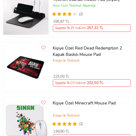
Aynı Gün Teslimat Seçeneği
(2)
395
,87 TL
Sepette %35 İndirim
257
,32 TL
Kişiye Özel Red Dead Redemption 2
Kapak Baskılı Mouse Pad
Kargo ile Teslimat
225
,00 TL
Sepette %10 İndirim
202
,50 TL
Kişiye Özel Minecraft Mouse Pad
Kargo ile Teslimat
(2)
199
,80 TL