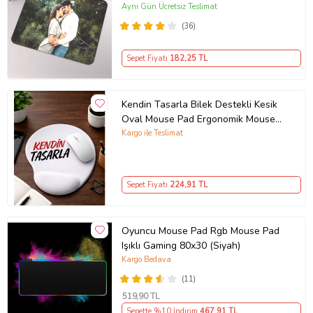
Aynı Gün Ücretsiz Teslimat
(36)
Sepet Fiyatı
182
,25 TL
Kendin Tasarla Bilek Destekli Kesik
Oval Mouse Pad Ergonomik Mouse
Altlığı
Kargo ile Teslimat
Sepet Fiyatı
224
,91 TL
Oyuncu Mouse Pad Rgb Mouse Pad
Işıklı Gaming 80x30 (Siyah)
Kargo Bedava
(11)
519
,90 TL
Sepette %10 İndirim
467
,91 TL