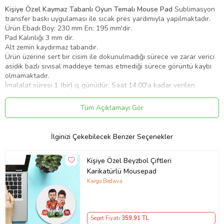
Kişiye Özel Kaymaz Tabanlı Oyun Temalı Mouse Pad
Sublimasyon
transfer baskı uygulaması ile sıcak pres yardımıyla yapılmaktadır.
Ürün Ebadı Boy: 230 mm En: 195 mm'dir.
Pad Kalınlığı 3 mm dir.
Alt zemin kaydırmaz tabandır.
Ürün üzerine sert bir cisim ile dokunulmadığı sürece ve zarar verici
asidik bazlı sıvısal maddeye temas etmediği sürece görüntü kaybı
olmamaktadır.
İmalalat süresi 1 (bir) iş günüdür. Saat 14:00'a kadar verilen
siparişleriniz aynı gün kargolanmaktadır. Kargo aşaması kargo
firmalarının bölgenize yapmış olduğu aktarmaya bağlı olarak
Tüm Açıklamayı Gör
ATDIŞI (dağıtım alanı dışı köy kasaba vb.) değil ise 1 yada 2 iş günü
içerisinde elinize ulaşmaktadır.
Ürün Hediye paketinde gönderimi yapılmaktadır.
İlginizi Çekebilecek Benzer Seçenekler
İyi günlerde kullanınız.
Ürün Kodu:
kcm99221327
Kişiye Özel Beyzbol Çiftleri
Karikatürlü Mousepad
Kargo Bedava
Sepet Fiyatı
359
,91 TL