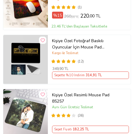
(1)
%15
220
,00 TL
260
,00 TL
23,46 TL'den Başlayan Taksitlerle
Kişiye Özel Fotoğraf Baskılı
Oyuncular İçin Mouse Pad
(28x40cm)
Kargo ile Teslimat
(12)
349
,90 TL
Sepette %10 İndirim
314
,91 TL
Kişiye Özel Resimli Mouse Pad
85257
Aynı Gün Ücretsiz Teslimat
(36)
Sepet Fiyatı
182
,25 TL