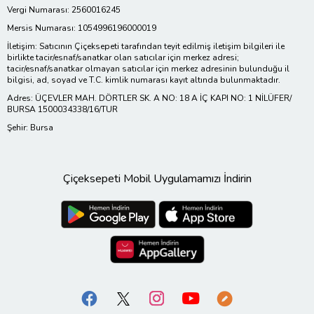
Vergi Numarası: 2560016245
Mersis Numarası: 1054996196000019
İletişim: Satıcının Çiçeksepeti tarafından teyit edilmiş iletişim bilgileri ile
birlikte tacir/esnaf/sanatkar olan satıcılar için merkez adresi;
tacir/esnaf/sanatkar olmayan satıcılar için merkez adresinin bulunduğu il
bilgisi, ad, soyad ve T.C. kimlik numarası kayıt altında bulunmaktadır.
Adres: ÜÇEVLER MAH. DÖRTLER SK. A NO: 18 A İÇ KAPI NO: 1 NİLÜFER/
BURSA 1500034338/16/TUR
Şehir: Bursa
Çiçeksepeti Mobil Uygulamamızı İndirin