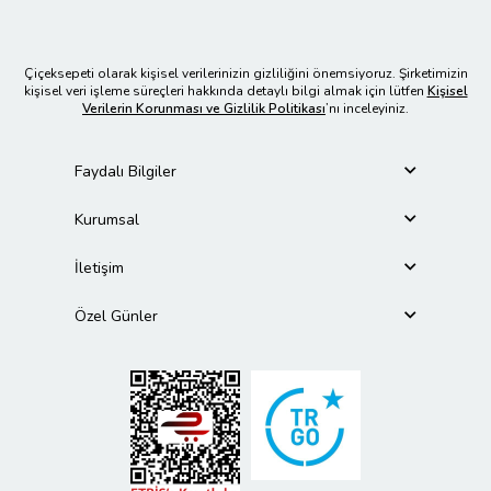
Çiçeksepeti olarak kişisel verilerinizin gizliliğini önemsiyoruz. Şirketimizin
kişisel veri işleme süreçleri hakkında detaylı bilgi almak için lütfen
Kişisel
Verilerin Korunması ve Gizlilik Politikası
’nı inceleyiniz.
Faydalı Bilgiler
Kurumsal
İletişim
Özel Günler