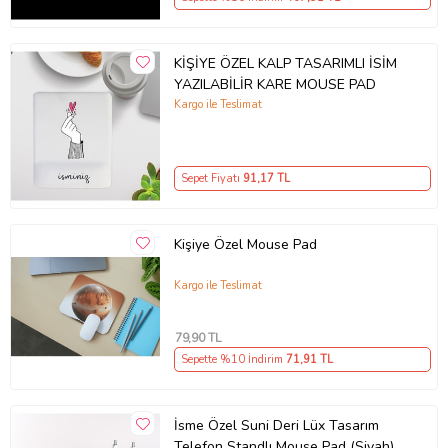
KİŞİYE ÖZEL KALP TASARIMLI İSİM
YAZILABİLİR KARE MOUSE PAD
Kargo ile Teslimat
Sepet Fiyatı
91
,17 TL
Kişiye Özel Mouse Pad
Kargo ile Teslimat
79
,90 TL
Sepette %10 İndirim
71
,91 TL
İsme Özel Suni Deri Lüx Tasarım
Telefon Standlı Mouse Pad (Siyah)