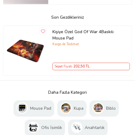
Son Gezdikleriniz
Kişiye Özel God Of War 4Baskılı
Mouse Pad
Kargo ile Teslimat
Sepet Fiyatı
202
,50 TL
Daha Fazla Kategori
Mouse Pad
Kupa
Biblo
Ofis İsimlik
Anahtarlık