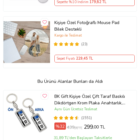
Sepette %10 İndirim
179
,82 TL
Kişiye Özel Fotoğraflı Mouse Pad
Bilek Destekli
Kargo ile Teslimat
(23)
Sepet Fiyatı
229
,45 TL
Bu Ürünü Alanlar Bunları da Aldı
BK Gift Kişiye Özel Çift Taraf Baskılı
Dikdörtgen Krom Plaka Anahtarlık,
Babaya Hediye, Sevgiliye, Arkadaşa
Aynı Gün Ücretsiz Teslimat
Hediye, Doğum Günü Hediyesi
(1551)
%32
299
,00 TL
439
,00 TL
31,89 TL'den Başlayan Taksitlerle