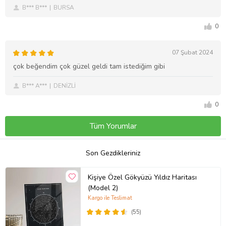
B*** B***
BURSA
0
07 Şubat 2024
çok beğendim çok güzel geldi tam istediğim gibi
B*** A***
DENİZLİ
0
Tüm Yorumlar
Son Gezdikleriniz
Kişiye Özel Gökyüzü Yıldız Haritası
(Model 2)
Kargo ile Teslimat
(55)