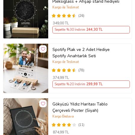
Masif ağaçtan üretilen ahşap stand ile gönderilcektir.
Pleksiglass + Ahşap stand hediyeli
Kargo ile Teslimat
Ürünün ön kısımında koruyucu jelatin bulunmaktadır. Ürün elinize
geçtiğinde jelatini çıkartınız.
(26)
349
,00 TL
Ürün Kodu:
kcs813025621
Sepette %30 İndirim
244
,30 TL
Spotify Plak ve 2 Adet Hediye
Spotify Anahtarlık Seti
Kargo ile Teslimat
(78)
374
,99 TL
Sepette %20 İndirim
299
,99 TL
Gökyüzü Yıldız Haritası Tablo
Çerçeveli Poster (Siyah)
Kargo Bedava
(11)
874
,99 TL