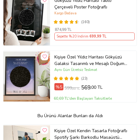
Gökyüzü Yıldız Haritası Tablo
Çerçeveli Poster Fotoğraflı
Kargo Bedava
(160)
874
,99 TL
Sepette %20 İndirim
699
,99 TL
Kişiye Özel Yıldız Haritası Gökyüzü
Galaksi Tasarımlı ve Mesajlı Doğum
Haritası Siyah 21x30 Çerçeve oh946
Aynı Gün Ücretsiz Teslimat
(23)
%5
569
,00 TL
599
,00 TL
60,69 TL'den Başlayan Taksitlerle
Bu Ürünü Alanlar Bunları da Aldı
Kişiye Özel Kendin Tasarla Fotoğraflı
Spotify Şarkı Barkodlu Masaüstü