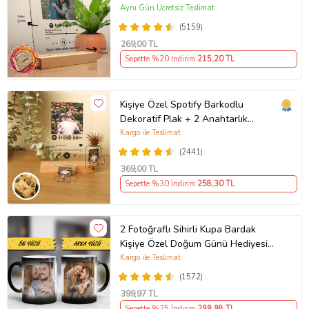
Plak Fotoğraf Çerçevesi
Aynı Gün Ücretsiz Teslimat
(5159)
269
,00 TL
Sepette %20 İndirim
215
,20 TL
Kişiye Özel Spotify Barkodlu
Dekoratif Plak + 2 Anahtarlık
Babaya Anneye Sevgiliye Arkadaşa
Kargo ile Teslimat
Hediye
(2441)
369
,00 TL
Sepette %30 İndirim
258
,30 TL
2 Fotoğraflı Sihirli Kupa Bardak
Kişiye Özel Doğum Günü Hediyesi
Sevgiliye Hediye Anneye Babaya
Kargo ile Teslimat
Ablaya Abiye Kız Erkek Kardeşe
(1572)
Arkadaşa Resimli Günü Yıl Dönümü
399
,97 TL
Hediyesi
Sepette %25 İndirim
299
,98 TL