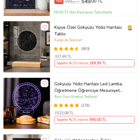
%8
549
,00 TL
599
,00 TL
58,56 TL'den Başlayan Taksitlerle
Kişiye Özel Gökyüzü Yıldız Haritası
Tablo
Kargo ile Teslimat
(980)
337
,49 TL
Sepette %20 İndirim
269
,99 TL
Gökyüzü Yıldız Haritası Led Lamba,
Öğretmene Öğrenciye Mezuniyet
Hediyesi, Horoskop Astroloji
Aynı Gün Ücretsiz Teslimat
Haritası, Sevgiliye Hediye, Özel Gün
(236)
Hediyesi Kişiye Özel İsimli Led
1523
,08 TL
Lamba
Sepette %35 İndirim
990
,00 TL