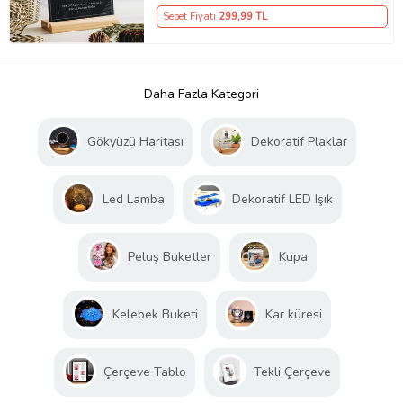
Sepet Fiyatı
299
,99 TL
Daha Fazla Kategori
Gökyüzü Haritası
Dekoratif Plaklar
Led Lamba
Dekoratif LED Işık
Peluş Buketler
Kupa
Kelebek Buketi
Kar küresi
Çerçeve Tablo
Tekli Çerçeve