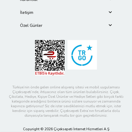
İletişim
Özel Günler
Türkiye’nin önde gelen online alışveriş sitesi ve mobil uygulaması
Çiçeksepeti’nde, ihtiyacınız olan tüm ürünleri bulabilirsiniz. Çiçek,
Çikolata, Hediye, Kişiye Özel Ürünler ve Hediye Setleri gibi birçok farklı
kategoride aradığınız binlerce ürünü sizlere sunuyor ve zamanında
kapınıza getiriyoruz! Siz de ister sevdiklerinizi mutlu etmek için, ister
kendiniz için sipariş verebilir; Çiçeksepeti Extra’nın fırsatlarla dolu
dünyasıyla tanışarak mutlu bir gün geçirebilirsiniz.
Copyright © 2026 Çiçeksepeti İnternet Hizmetleri A.Ş