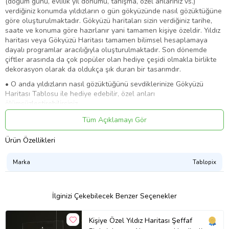
(doğum günü, evlilik yıl dönümü, tanışma, özel anlarınız vs.)
verdiğiniz konumda yıldızların o gün gökyüzünde nasıl gözüktüğüne
göre oluşturulmaktadır. Gökyüzü haritaları sizin verdiğiniz tarihe,
saate ve konuma göre hazırlanır yani tamamen kişiye özeldir. Yıldız
haritası veya Gökyüzü Haritası tamamen bilimsel hesaplamaya
dayalı programlar aracılığıyla oluşturulmaktadır. Son dönemde
çiftler arasında da çok popüler olan hediye çeşidi olmakla birlikte
dekorasyon olarak da oldukça şık duran bir tasarımdır.
• O anda yıldızların nasıl gözüktüğünü sevdiklerinize Gökyüzü
Haritası Tablosu ile hediye edebilir, özel anları
ölümsüzleştirebilirsiniz.
• Kişiye Özel Gökyüzü Yıldız Haritası sıra dışı ve benzersiz hediye
Tüm Açıklamayı Gör
arayanlar için Eşe, dosta, sevgiliye, arkadaşa herkesin mutlu
olabileceği anlamlı bir hediyedir.
Ürün Özellikleri
• Yıl dönümü, doğum günü, yeni iş, yılbaşı, sevgililer günü, anneler
günü, babalar günü ve bir çok gün için Gökyüzü Yıldız Haritası
Tablo tercih edebilirsiniz!
Marka
Tablopix
Ürün Boyutu:
17x10 cm
Ürün Malzemesi
: Masif Ahşap Stand , Pleksi Çerçeve
İlginizi Çekebilecek Benzer Seçenekler
Size özel tasarım 10x15 cm özel banyo baskı ile juji fotoğraf
kağıdına basılmaktadır. ( Ömür boyu baskı garantilidir)
Kişiye Özel Yıldız Haritası Şeffaf