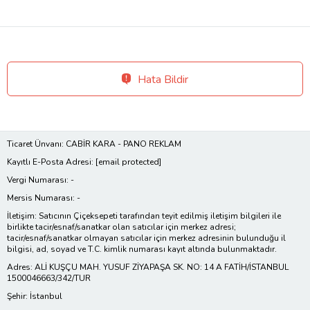
Hata Bildir
Ticaret Ünvanı: CABİR KARA - PANO REKLAM
Kayıtlı E-Posta Adresi:
[email protected]
Vergi Numarası: -
Mersis Numarası: -
İletişim: Satıcının Çiçeksepeti tarafından teyit edilmiş iletişim bilgileri ile
birlikte tacir/esnaf/sanatkar olan satıcılar için merkez adresi;
tacir/esnaf/sanatkar olmayan satıcılar için merkez adresinin bulunduğu il
bilgisi, ad, soyad ve T.C. kimlik numarası kayıt altında bulunmaktadır.
Adres: ALİ KUŞÇU MAH. YUSUF ZİYAPAŞA SK. NO: 14 A FATİH/İSTANBUL
1500046663/342/TUR
Şehir: İstanbul