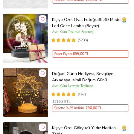
Kişiye Özel Oval Fotoğraflı 3D Model
Led Gece Lamba (Beyaz)
Aynı Gün Teslimat Seçeneği
(5238)
Sepet Fiyatı
699
,00 TL
Doğum Günü Hediyesi, Sevgiliye,
Arkadaşa İsimli Doğum Günü
Hediyesi, Kişiye Özel Balon Kalpler
Aynı Gün Ücretsiz Teslimat
Kişiye Özel 3D Led Lamba
(467)
1215
,39 TL
Sepette %35 İndirim
790
,00 TL
Kişiye Özel Gökyüzü Yıldız Haritası