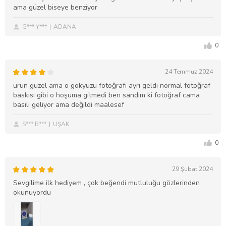
ama güzel biseye benziyor
G*** Y***
ADANA
0
24 Temmuz 2024
ürün güzel ama o gökyüzü fotoğrafi ayrı geldi normal fotoğraf
baskısı gibi o hoşuma gitmedi ben sandım ki fotoğraf cama
basılı geliyor ama değildi maalesef
S*** B***
UŞAK
0
29 Şubat 2024
Sevgilime ilk hediyem , çok beğendi mutluluğu gözlerinden
okunuyordu