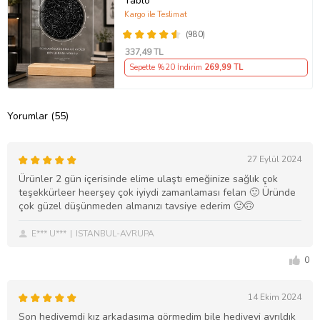
Tablo
Kargo ile Teslimat
(980)
337
,49 TL
Sepette %20 İndirim
269
,99 TL
Yorumlar (55)
27 Eylül 2024
Ürünler 2 gün içerisinde elime ulaştı emeğinize sağlık çok
teşekkürleer heerşey çok iyiydi zamanlaması felan 🙂 Üründe
çok güzel düşünmeden almanızı tavsiye ederim 🙂🙃
E*** U***
ISTANBUL-AVRUPA
0
14 Ekim 2024
Son hediyemdi kız arkadaşıma görmedim bile hediyeyi ayrıldık