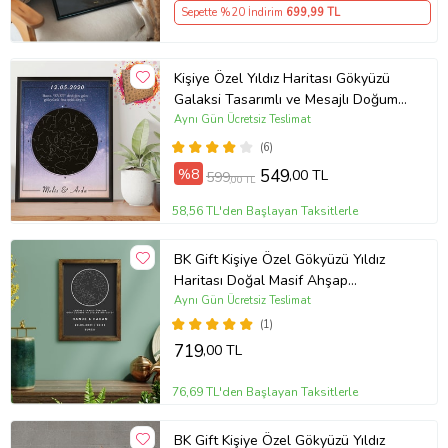
Sepette %20 İndirim
699
,99 TL
Kişiye Özel Yıldız Haritası Gökyüzü
Galaksi Tasarımlı ve Mesajlı Doğum
Haritası Siyah 21x30 Çerçeve oh942
Aynı Gün Ücretsiz Teslimat
(6)
%8
549
,00 TL
599
,00 TL
58,56 TL'den Başlayan Taksitlerle
BK Gift Kişiye Özel Gökyüzü Yıldız
Haritası Doğal Masif Ahşap
Çerçeveli Tablo 30x40cm
Aynı Gün Ücretsiz Teslimat
(1)
719
,00 TL
76,69 TL'den Başlayan Taksitlerle
BK Gift Kişiye Özel Gökyüzü Yıldız