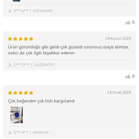
S*** b***
ADIYAMAN
0
16 Kasım 2023
Ürün göründüğü gibi geldi çok güzeldi sorunsuz ulaştı elimize,
satıcı da çok ilgili teşekkür ederim
D*** D***
GAZİANTEP
0
14 Ocak 2024
Çok beğendim çok hızlı kargolandı
Ş*** A***
SAMSUN