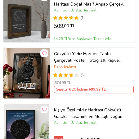
Haritası Doğal Masif Ahşap Çerçeve
15x20cm
Aynı Gün Ücretsiz Teslimat
(1)
509
,00 TL
54,29 TL'den Başlayan Taksitlerle
Gökyüzü Yıldız Haritası Tablo
Çerçeveli Poster Fotoğraflı Kişiye
Özel
Kargo Bedava
(8)
874
,99 TL
Sepette %20 İndirim
699
,99 TL
Kişiye Özel Yıldız Haritası Gökyüzü
Galaksi Tasarımlı ve Mesajlı Doğum
Haritası Siyah 21x30 Çerçeve oh943
Aynı Gün Ücretsiz Teslimat