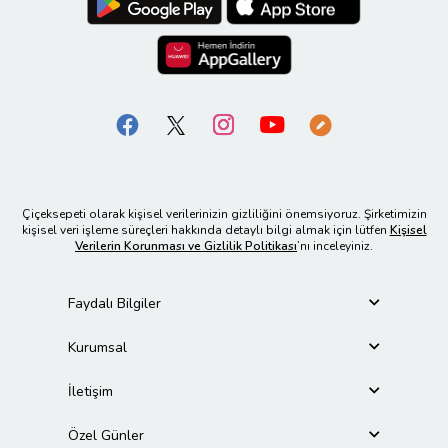
Çiçeksepeti olarak kişisel verilerinizin gizliliğini önemsiyoruz. Şirketimizin
kişisel veri işleme süreçleri hakkında detaylı bilgi almak için lütfen
Kişisel
Verilerin Korunması ve Gizlilik Politikası
’nı inceleyiniz.
Faydalı Bilgiler
Kurumsal
İletişim
Özel Günler