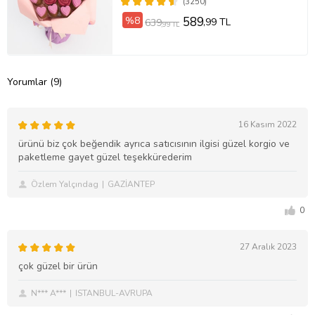
(3250)
%8
589
,99 TL
639
,99 TL
Yorumlar (9)
16 Kasım 2022
ürünü biz çok beğendik ayrıca satıcısının ilgisi güzel korgio ve
paketleme gayet güzel teşekkürederim
Özlem Yalçındag
GAZİANTEP
0
27 Aralık 2023
çok güzel bir ürün
N*** A***
ISTANBUL-AVRUPA