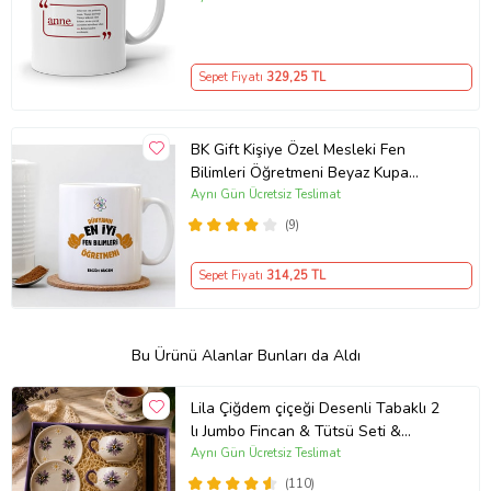
Sepet Fiyatı
329
,25 TL
BK Gift Kişiye Özel Mesleki Fen
Bilimleri Öğretmeni Beyaz Kupa
Bardak - 1
Aynı Gün Ücretsiz Teslimat
(9)
Sepet Fiyatı
314
,25 TL
Bu Ürünü Alanlar Bunları da Aldı
Lila Çiğdem çiçeği Desenli Tabaklı 2
lı Jumbo Fincan & Tütsü Seti &
Papatya Mum &
Aynı Gün Ücretsiz Teslimat
(110)