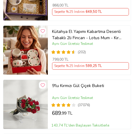
866
,00 TL
Sepette %25 İndirim
649
,50 TL
Kütahya El Yapımı Kabartma Desenli
Tabaklı 2li Fincan - Lotus Mum - Kır
Bahçesi Temalı
Aynı Gün Ücretsiz Teslimat
(202)
799
,00 TL
Sepette %25 İndirim
599
,25 TL
9'lu Kırmızı Gül Çiçek Buketi
Aynı Gün Ücretsiz Teslimat
(37076)
689
,99 TL
143,74 TL'den Başlayan Taksitlerle