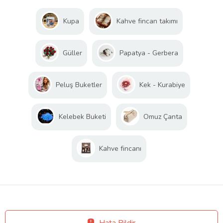
Kupa
Kahve fincan takımı
Güller
Papatya - Gerbera
Peluş Buketler
Kek - Kurabiye
Kelebek Buketi
Omuz Çanta
Kahve fincanı