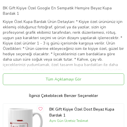
BK Gift Kişiye Özel Google En Sempatik Hemşire Beyaz Kupa
Bardak 1
Kişiye Özel Kupa Bardak Ürün Detayları: * Kişiye özel ürününüz için
eklemiş olduğunuz fotoğraf, görsel ya da yazılar, sizin için
profesyonel grafik ekibimiz tarafından, renk düzenlemesi, rötuş,
uygun yazı karakteri seçimi ve ürün dizaynı yapılarak işlenecektir. *
Kişiye özel ürünler 1 - 3 iş günü içerisinde kargoya verilir. Ürün
Özellikleri: * Ürün üzerine ekleyeceğiniz isim ile kişiye özel, güzel bir
hediye seçeneği olacaktır. * İçeceklerinizi cam bardaklara göre
daha uzun süre soğuk veya sıcak tutar. * Kahve, çay vb.
içeceklerinizi yudumlamak, özel tasarım kupa bardakları ile daha
keyifli olacaktır. * Ürününüz özel hediye kutusunda gönderilecektir.
kupa bardak, kupa, baskılı kupa bardak, hediye kupa, kişiye özel,
Tüm Açıklamayı Gör
kişiye özel ürün, kişisel hediye
Ürün Kodu:
kc574301
İlginizi Çekebilecek Benzer Seçenekler
BK Gift Kişiye Özel Dost Beyaz Kupa
Bardak 1
Aynı Gün Ücretsiz Teslimat