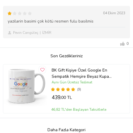
04 Ekim 2023
yazilarin basimi çok kötü resmen fulu basilmis
Pevin Cangüleç
İZMİR
0
Son Gezdikleriniz
BK Gift Kişiye Özel Google En
Sempatik Hemşire Beyaz Kupa
Bardak 1
Aynı Gün Ücretsiz Teslimat
(9)
439
,00 TL
46,82 TL'den Başlayan Taksitlerle
Daha Fazla Kategori