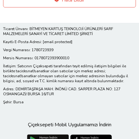
Hata Bildir
Ticaret Ünvanı: BİTMEYEN KARTUŞ TEKNOLOJİ ÜRÜNLERİ SARF
MALZEMELERİ SANAYİ VE TİCARET LİMİTED ŞİRKETİ
Kayıtlı E-Posta Adresi:
[email protected]
Vergi Numarası: 1780723939
Mersis Numarası: 0178072393900010
İletişim: Satıcının Çiçeksepeti tarafından teyit edilmiş iletişim bilgileri ile
birlikte tacir/esnaf/sanatkar olan satıcılar için merkez adresi;
tacir/esnaf/sanatkar olmayan satıcılar için merkez adresinin bulunduğu il
bilgisi, ad, soyad ve T.C. kimlik numarası kayıt altında bulunmaktadır.
Adres: DEMİRTAŞPAŞA MAH. İNÖNÜ CAD. SARPER PLAZA NO: 127
OSMANGAZİ/ BURSA 16/TUR
Şehir: Bursa
Çiçeksepeti Mobil Uygulamamızı İndirin