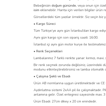
Bebeğinizin
doğum gününde
, veya onun için öze
isim
eklenebilir. Harita için verilen bilgiler ürün 
Görsellerdeki tüm yazılar örnektir. Siz seçin biz 
• Kargo Süreci
Tüm Türkiye’ye aynı gün İstanbul’dan kargo ediy
Aynı gün kargo için son sipariş saati: 16:00.
İstanbul içi aynı gün motor kurye ile teslimatımız 
• Renk Seçenekleri
Lambalarımız 7 farklı renkte yanar: kırmızı, mavi, 
Bir renk seçmek zorunda değilsiniz, üzerindeki d
modunu etkinleştirebilirsiniz ve lamba otomatik o
• Çalışma Şekli ve Ebadı
Ürün AB normlarına uygun üretilmektedir ve CE b
Aydınlatma sistemi 2xAA pil ile çalışmaktadır. P
anlamına gelir. Özel entegresi sayesinde max. 3
Ürün Ebadı: 27cm dikey x 20 cm enindedir.