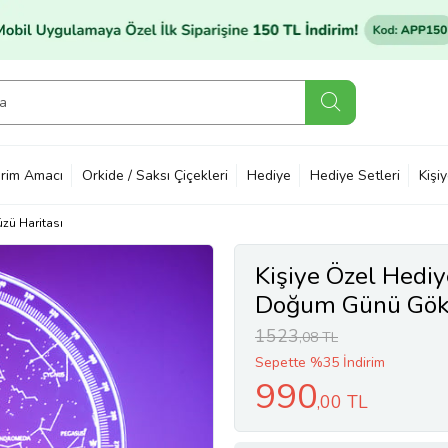
rim Amacı
Orkide / Saksı Çiçekleri
Hediye
Hediye Setleri
Kişi
zü Haritası
Kişiye Özel Hediy
Doğum Günü Göky
Haritası Led Lam
1523
,08 TL
Sepette %35 İndirim
990
,00 TL