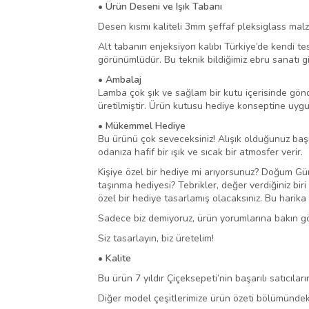
• Ürün Deseni ve Işık Tabanı
Desen kısmı kaliteli 3mm şeffaf pleksiglass malze
Alt tabanın enjeksiyon kalıbı Türkiye’de kendi t
görünümlüdür. Bu teknik bildiğimiz ebru sanatı gi
• Ambalaj
Lamba çok şık ve sağlam bir kutu içerisinde gön
üretilmiştir. Ürün kutusu hediye konseptine uygun
• Mükemmel Hediye
Bu ürünü çok seveceksiniz! Alışık olduğunuz baş
odanıza hafif bir ışık ve sıcak bir atmosfer verir.
Kişiye özel bir hediye mi arıyorsunuz? Doğum Gü
taşınma hediyesi? Tebrikler, değer verdiğiniz biri
özel bir hediye tasarlamış olacaksınız. Bu harika 
Sadece biz demiyoruz, ürün yorumlarına bakın gö
Siz tasarlayın, biz üretelim!
• Kalite
Bu ürün 7 yıldır Çiçeksepeti’nin başarılı satıcılar
Diğer model çeşitlerimize ürün özeti bölümündeki