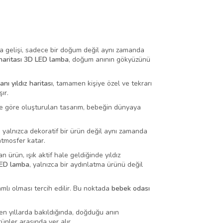
a gelişi, sadece bir doğum değil aynı zamanda
 haritası 3D LED lamba
, doğum anının gökyüzünü
nı yıldız haritası
, tamamen kişiye özel ve tekrarı
ır.
ine göre oluşturulan tasarım, bebeğin dünyaya
, yalnızca dekoratif bir ürün değil aynı zamanda
atmosfer katar.
 ürün, ışık aktif hale geldiğinde yıldız
ED lamba
, yalnızca bir aydınlatma ürünü değil
lı olması tercih edilir. Bu noktada
bebek odası
yen yıllarda bakıldığında, doğduğu anın
rünler arasında yer alır.