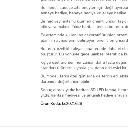
Bu model, sadece aile bireyleri için değil aynı 
anneye hediye
,
babaya hediye
ve
aileye hediye
g
Bir hediyeyi anlamlı kılan en önemli unsur, taşıd
etki yaratmalıdır. Yıldız haritası temalı bu ürün,
Ev ortamında kullanılan dekoratif ürünler, ortam
alanının atmosferini belirleyen önemli bir unsur
Bu ürün, özellikle akşam saatlerinde daha etkileyi
oluşturur. Bu yönüyle
gece lambası
olarak da kul
Kişiye özel ürünler, her zaman daha fazla değer 
standart ürünlere kıyasla çok daha etkileyici bi
Bu model, farklı özel günlerde de tercih edilebili
durumda değerlendirilebilir.
Sonuç olarak
yıldız haritası 3D LED lamba
, hem 
yıldız haritası hediyesi
ve
anlamlı hediye
arayan k
Ürün Kodu:
kc2021628