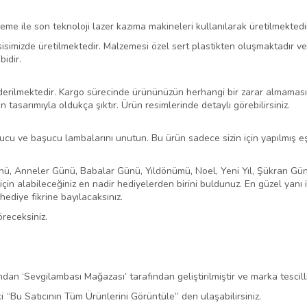
me ile son teknoloji lazer kazıma makineleri kullanılarak üretilmektedi
esisimizde üretilmektedir. Malzemesi özel sert plastikten oluşmaktadır
bidir.
derilmektedir. Kargo sürecinde ürününüzün herhangi bir zarar almaması
 tasarımıyla oldukça şıktır. Ürün resimlerinde detaylı görebilirsiniz.
ucu ve başucu lambalarını unutun. Bu ürün sadece sizin için yapılmış eş
nü, Anneler Günü, Babalar Günü, Yıldönümü, Noel, Yeni Yıl, Şükran Gün
 için alabileceğiniz en nadir hediyelerden birini buldunuz. En güzel yanı
hediye fikrine bayılacaksınız.
receksiniz.
ından ‘Sevgilambası Mağazası’ tarafından geliştirilmiştir ve marka tescilli
 “Bu Satıcının Tüm Ürünlerini Görüntüle” den ulaşabilirsiniz.