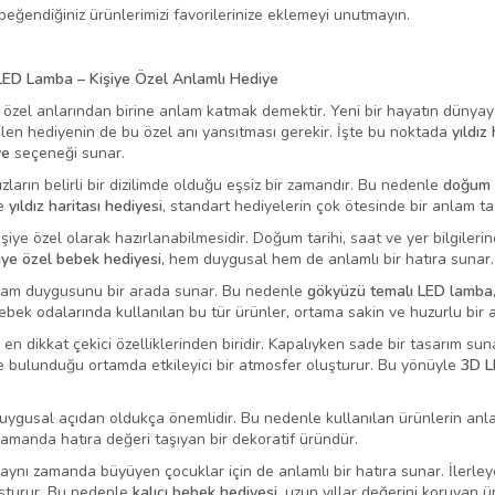
eğendiğiniz ürünlerimizi favorilerinize eklemeyi unutmayın.
LED Lamba – Kişiye Özel Anlamlı Hediye
özel anlarından birine anlam katmak demektir. Yeni bir hayatın dünyay
ilen hediyenin de bu özel anı yansıtması gerekir. İşte bu noktada
yıldız
ye
seçeneği sunar.
ların belirli bir dizilimde olduğu eşsiz bir zamandır. Bu nedenle
doğum a
le
yıldız haritası hediyesi
, standart hediyelerin çok ötesinde bir anlam taş
iye özel olarak hazırlanabilmesidir. Doğum tarihi, saat ve yer bilgiler
şiye özel bebek hediyesi
, hem duygusal hem de anlamlı bir hatıra sunar.
anlam duygusunu bir arada sunar. Bu nedenle
gökyüzü temalı LED lamba
Bebek odalarında kullanılan bu tür ürünler, ortama sakin ve huzurlu bir 
n dikkat çekici özelliklerinden biridir. Kapalıyken sade bir tasarım sunan
kte bulunduğu ortamda etkileyici bir atmosfer oluşturur. Bu yönüyle
3D L
gusal açıdan oldukça önemlidir. Bu nedenle kullanılan ürünlerin anlam
zamanda hatıra değeri taşıyan bir dekoratif üründür.
 aynı zamanda büyüyen çocuklar için de anlamlı bir hatıra sunar. İlerle
şturur. Bu nedenle
kalıcı bebek hediyesi
, uzun yıllar değerini koruyan ü