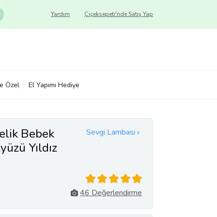
Yardım
Çiçeksepeti'nde Satış Yap
ye Özel
El Yapımı Hediye
elik Bebek
Sevgi Lambası
üzü Yıldız
ba
46 Değerlendirme