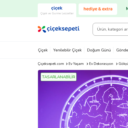
Çiçek ve Gurme Lezzetler
Çiçek
Yenilebilir Çiçek
Doğum Günü
Gönde
Çiçeksepeti.com
Ev Yaşam
Ev Dekorasyon
Gökyü
TASARLANABİLİR