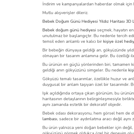
İndirim ve kampanyalardan haberdar olmak için b
Mutlu alışverişler dileriz.
Bebek Doğum Günü Hediyesi Yıldız Haritası 3D 
Bebek doğum günü hediyesi
seçmek, hayatın en 
unutulmaz bir başlangıçtır. Bu nedenle tercih ed
temsil eden anlamlı ve kalıcı bir
kişiye özel hedi
Bir bebeğin dünyaya geldiği an, gökyüzünde yıldız
olmayan bir tasarım anlamına gelir. Bu özelliği i
Bu ürünün en güçlü yönlerinden biri, tamamen kiş
geldiği anın gökyüzünü simgeler. Bu nedenle
ki
Gökyüzü temalı tasarımlar, özellikle huzur ve 
duygusal bir anlam taşıyan özel bir tasarımdır. 
Işık açıldığında ortaya çıkan görünüm, bu ürünün e
haritasının detaylarının belirginleşmesiyle birli
aynı zamanda estetik bir dekoratif objedir.
Bebek odası dekorasyonu, hem görsel hem de duy
lambası
, sadece bir aydınlatma aracı değil aynı 
Bu ürün yalnızca yeni doğan bebekler için değil,
gökyüzünü görmek oldukça özel bir deneyim olu