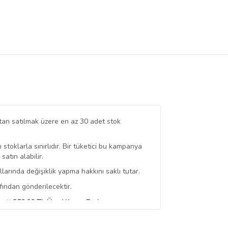
tan satılmak üzere en az 30 adet stok
stoklarla sınırlıdır. Bir tüketici bu kampanya
tın alabilir.
arında değişiklik yapma hakkını saklı tutar.
fından gönderilecektir.
erli
350,00 TL Üzeri Kargo Bedava
 Görüntüle