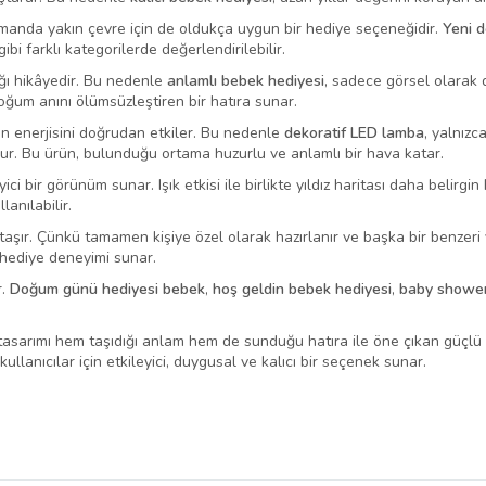
zamanda yakın çevre için de oldukça uygun bir hediye seçeneğidir.
Yeni 
ibi farklı kategorilerde değerlendirilebilir.
ığı hikâyedir. Bu nedenle
anlamlı bebek hediyesi
, sadece görsel olarak 
 doğum anını ölümsüzleştiren bir hatıra sunar.
ın enerjisini doğrudan etkiler. Bu nedenle
dekoratif LED lamba
, yalnız
dur. Bu ürün, bulunduğu ortama huzurlu ve anlamlı bir hava katar.
ci bir görünüm sunar. Işık etkisi ile birlikte yıldız haritası daha belirg
lanılabilir.
taşır. Çünkü tamamen kişiye özel olarak hazırlanır ve başka bir benzer
r hediye deneyimi sunar.
r.
Doğum günü hediyesi bebek
,
hoş geldin bebek hediyesi
,
baby shower
tasarımı hem taşıdığı anlam hem de sunduğu hatıra ile öne çıkan güçlü 
ullanıcılar için etkileyici, duygusal ve kalıcı bir seçenek sunar.