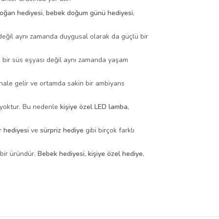
doğan hediyesi
,
bebek doğum günü hediyesi
,
değil aynı zamanda duygusal olarak da güçlü bir
ca bir süs eşyası değil aynı zamanda yaşam
in hale gelir ve ortamda sakin bir ambiyans
i yoktur. Bu nedenle
kişiye özel LED lamba
,
 hediyesi
ve
sürpriz hediye
gibi birçok farklı
bir üründür.
Bebek hediyesi
,
kişiye özel hediye
,