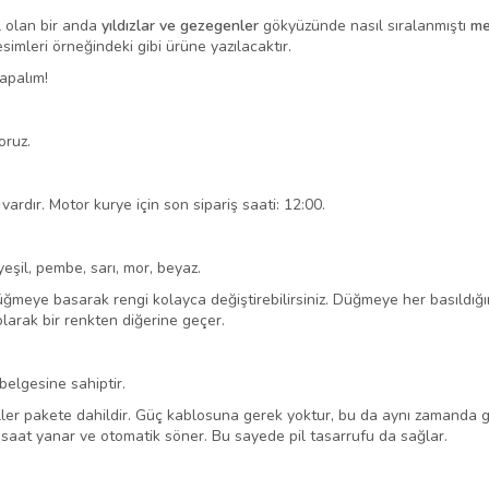
l olan bir anda
yıldızlar ve gezegenler
gökyüzünde nasıl sıralanmıştı
me
resimleri örneğindeki gibi ürüne yazılacaktır.
yapalım!
oruz.
vardır. Motor kurye için son sipariş saati: 12:00.
yeşil, pembe, sarı, mor, beyaz.
üğmeye basarak rengi kolayca değiştirebilirsiniz. Düğmeye her basıldığın
larak bir renkten diğerine geçer.
elgesine sahiptir.
iller pakete dahildir. Güç kablosuna gerek yoktur, bu da aynı zamanda gü
 saat yanar ve otomatik söner. Bu sayede pil tasarrufu da sağlar.