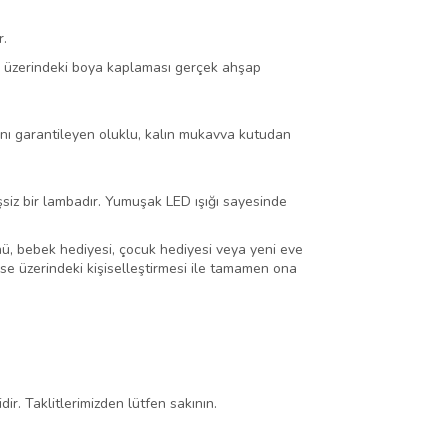
r.
 ve üzerindeki boya kaplaması gerçek ahşap
nı garantileyen oluklu, kalın mukavva kutudan
siz bir lambadır. Yumuşak LED ışığı sayesinde
ü, bebek hediyesi, çocuk hediyesi veya yeni eve
 ise üzerindeki kişiselleştirmesi ile tamamen ona
dir. Taklitlerimizden lütfen sakının.