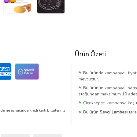
Ürün Özeti
Bu üründe kampanyalı fiyat
mevcuttur.
Bu ürünün kampanyalı satışı 
stoğundan maksimum 10 adet sa
Çiçeksepeti kampanya koşull
deme esnasında kredi kartı bilgileriniz
Bu ürün
Sevgi Lambası
tara
Bu satıcının ürünlerinde geç
Bu Satıcının
Tüm Ürünlerini