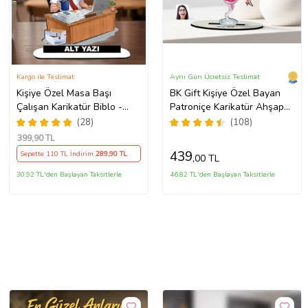
Kargo ile Teslimat
Aynı Gün Ücretsiz Teslimat
Kişiye Özel Masa Başı
BK Gift Kişiye Özel Bayan
Çalışan Karikatür Biblo -
Patroniçe Karikatür Ahşap
Ofis Hediyesi, Yeni İş
Biblo - 1 (Çok Renkli)
(28)
(108)
Hediyesi, Yöneticiye Özel
399
,90 TL
Hediye
439
Sepette 110 TL İndirim
289
,90 TL
,00 TL
30,92 TL'den Başlayan Taksitlerle
46,82 TL'den Başlayan Taksitlerle