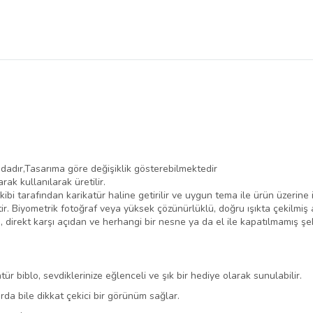
ır,Tasarıma göre değişiklik gösterebilmektedir
k kullanılarak üretilir.
ibi tarafından karikatür haline getirilir ve uygun tema ile ürün üzerine
tir. Biyometrik fotoğraf veya yüksek çözünürlüklü, doğru ışıkta çekilmi
ı, direkt karşı açıdan ve herhangi bir nesne ya da el ile kapatılmamış şe
ür biblo, sevdiklerinize eğlenceli ve şık bir hediye olarak sunulabilir.
rda bile dikkat çekici bir görünüm sağlar.