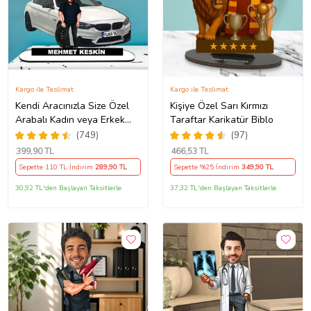
Kargo ile Teslimat
Kargo ile Teslimat
Kendi Aracınızla Size Özel
Kişiye Özel Sarı Kırmızı
Arabalı Kadın veya Erkek
Taraftar Karikatür Biblo
Tasarımlı Karikatür Biblo ,
(749)
(97)
Babalar Günü Hediyesi,
399
,90 TL
466
,53 TL
Erkeğe Hediye, Rent A Car
Sepette 110 TL İndirim
289
,90 TL
Sepette %25 İndirim
349
,90 TL
Hediyesi
30,92 TL'den Başlayan Taksitlerle
37,32 TL'den Başlayan Taksitlerle