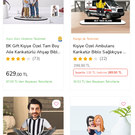
Aynı Gün Ücretsiz Teslimat
Kargo ile Teslimat
BK Gift Kişiye Özel Tam Boy
Kişiye Özel Ambulans
Aile Karikatürlü Ahşap Biblo
Karikatür Biblo Sağlıkçıya En
Model-1 (Beyaz)
Anlamlı Hediye, ATT
(73)
(22)
teknisyeni hediyesi
399
,90 TL
629
Sepette 110 TL İndirim
289
,90 TL
,00 TL
67,09 TL'den Başlayan Taksitlerle
30,92 TL'den Başlayan Taksitlerle