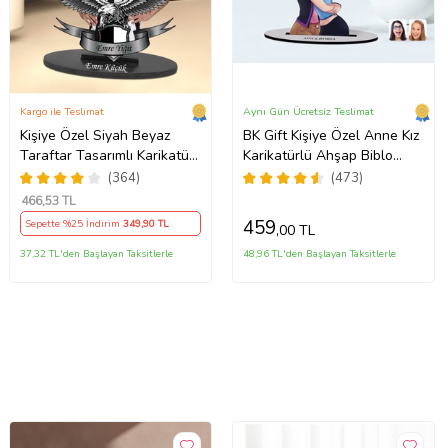
Kargo ile Teslimat
Aynı Gün Ücretsiz Teslimat
Kişiye Özel Siyah Beyaz
BK Gift Kişiye Özel Anne Kız
Taraftar Tasarımlı Karikatür
Karikatürlü Ahşap Biblo
Biblo
Model-2, Anneye Hediye,
(364)
(473)
Doğum Günü Hediyesi
466
,53 TL
(Beyaz)
459
Sepette %25 İndirim
349
,90 TL
,00 TL
37,32 TL'den Başlayan Taksitlerle
48,96 TL'den Başlayan Taksitlerle