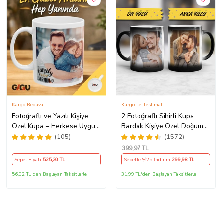
Kargo Bedava
Kargo ile Teslimat
Fotoğraflı ve Yazılı Kişiye
2 Fotoğraflı Sihirli Kupa
Özel Kupa – Herkese Uygun
Bardak Kişiye Özel Doğum
Anlamlı Hediye Porselen
Günü Hediyesi Sevgiliye
(105)
(1572)
Baskılı Kupa (Beyaz)
Hediye Anneye Babaya
399
,97 TL
Ablaya Abiye Kız Erkek
Sepet Fiyatı
525
,20 TL
Sepette %25 İndirim
299
,98 TL
Kardeşe Arkadaşa Resimli
Günü Yıl Dönümü Hediyesi
56,02 TL'den Başlayan Taksitlerle
31,99 TL'den Başlayan Taksitlerle