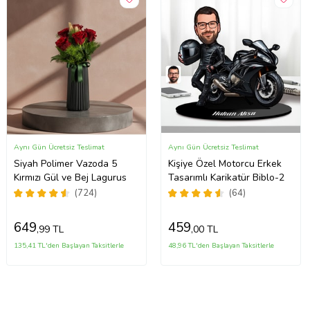
Aynı Gün Ücretsiz Teslimat
Aynı Gün Ücretsiz Teslimat
Siyah Polimer Vazoda 5
Kişiye Özel Motorcu Erkek
Kırmızı Gül ve Bej Lagurus
Tasarımlı Karikatür Biblo-2
(724)
(64)
649
459
,99 TL
,00 TL
135,41 TL'den Başlayan Taksitlerle
48,96 TL'den Başlayan Taksitlerle