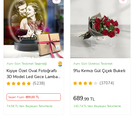
Aynı Gün Teslimat Seçeneği
Aynı Gün Ücretsiz Teslimat
Kişiye Özel Oval Fotoğraflı
9'lu Kırmızı Gül Çiçek Buketi
3D Model Led Gece Lamba
(Beyaz)
(37074)
(5238)
689
Sepet Fiyatı
699
,00 TL
,99 TL
74,56 TL'den Başlayan Taksitlerle
143,74 TL'den Başlayan Taksitlerle