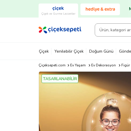
Çiçek ve Gurme Lezzetler
Çiçek
Yenilebilir Çiçek
Doğum Günü
Gönde
Çiçeksepeti.com
Ev Yaşam
Ev Dekorasyon
Figür
TASARLANABİLİR