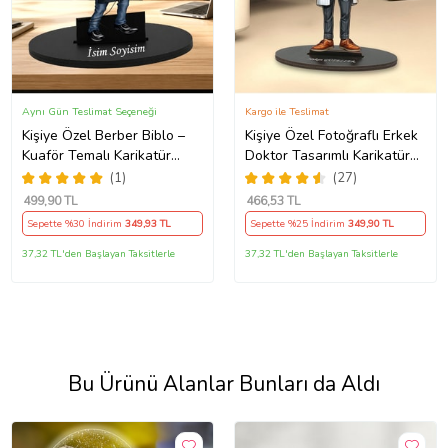
Aynı Gün Teslimat Seçeneği
Kargo ile Teslimat
Kişiye Özel Berber Biblo –
Kişiye Özel Fotoğraflı Erkek
Kuaför Temalı Karikatür
Doktor Tasarımlı Karikatür
Figür – Fotoğraflı İsim Yazılı
Biblo
(1)
(27)
Hediye Saç Tasarım
499
,90 TL
466
,53 TL
Uzmanına Hediye Karikatür
Sepette %30 İndirim
349
,93 TL
Sepette %25 İndirim
349
,90 TL
Biblo - Fön Makinesi ve
Tarak Detaylı Erkek
37,32 TL'den Başlayan Taksitlerle
37,32 TL'den Başlayan Taksitlerle
Kuaförüne Özel Esprili
Karikatür Biblo
Bu Ürünü Alanlar Bunları da Aldı