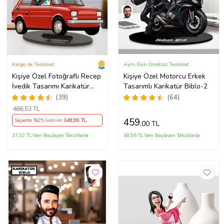
Kargo ile Teslimat
Aynı Gün Ücretsiz Teslimat
Kişiye Özel Fotoğraflı Recep
Kişiye Özel Motorcu Erkek
İvedik Tasarımı Karikatür
Tasarımlı Karikatür Biblo-2
Biblo
(39)
(64)
466
,53 TL
459
Sepette %25 İndirim
349
,90 TL
,00 TL
37,32 TL'den Başlayan Taksitlerle
48,96 TL'den Başlayan Taksitlerle