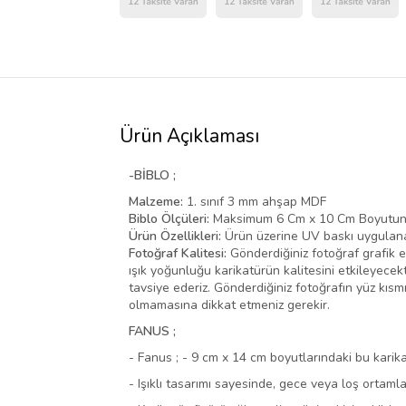
Ürün Açıklaması
-BİBLO ;
Malzeme:
1. sınıf 3 mm ahşap MDF
Biblo Ölçüleri:
Maksimum 6 Cm x 10 Cm Boyutundad
Ürün Özellikleri:
Ürün üzerine UV baskı uygulanara
Fotoğraf Kalitesi:
Gönderdiğiniz fotoğraf grafik ek
ışık yoğunluğu karikatürün kalitesini etkileyecek
tavsiye ederiz. Gönderdiğiniz fotoğrafın yüz kısm
olmamasına dikkat etmeniz gerekir.
FANUS ;
- Fanus ; - 9 cm x 14 cm boyutlarındaki bu karikat
- Işıklı tasarımı sayesinde, gece veya loş ortamla