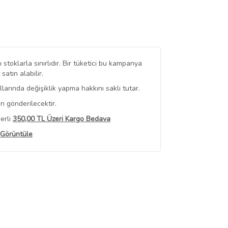
stoklarla sınırlıdır. Bir tüketici bu kampanya
tın alabilir.
arında değişiklik yapma hakkını saklı tutar.
n gönderilecektir.
erli
350,00 TL Üzeri Kargo Bedava
 Görüntüle
iyat bilgileri, satıcı tarafından