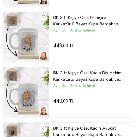
BK Gift Kişiye Özel Hemşire
Karikatürlü Beyaz Kupa Bardak ve
Ahşap Bardak Altlığı Hediye Seti -
Aynı Gün Ücretsiz Teslimat
Model 2
449
,00 TL
BK Gift Kişiye Özel Kadın Diş Hekimi
Karikatürlü Beyaz Kupa Bardak ve
Ahşap Bardak Altlığı Hediye Seti -
Aynı Gün Ücretsiz Teslimat
Model 1
449
,00 TL
BK Gift Kişiye Özel Kadın Avukat
Karikatürlü Beyaz Kupa Bardak ve