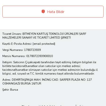
Hata Bildir
Ticaret Ünvanı: BİTMEYEN KARTUŞ TEKNOLOJİ ÜRÜNLERİ SARF
MALZEMELERİ SANAYİ VE TİCARET LİMİTED ŞİRKETİ
Kayıtlı E-Posta Adresi:
[email protected]
Vergi Numarası: 1780723939
Mersis Numarası: 0178072393900010
İletişim: Satıcının Çiçeksepeti tarafından teyit edilmiş iletişim bilgileri ile
birlikte tacir/esnaf/sanatkar olan satıcılar için merkez adresi;
tacir/esnaf/sanatkar olmayan satıcılar için merkez adresinin bulunduğu il
bilgisi, ad, soyad ve T.C. kimlik numarası kayıt altında bulunmaktadır.
Adres: DEMİRTAŞPAŞA MAH. İNÖNÜ CAD. SARPER PLAZA NO: 127
OSMANGAZİ/ BURSA 16/TUR
Şehir: Bursa