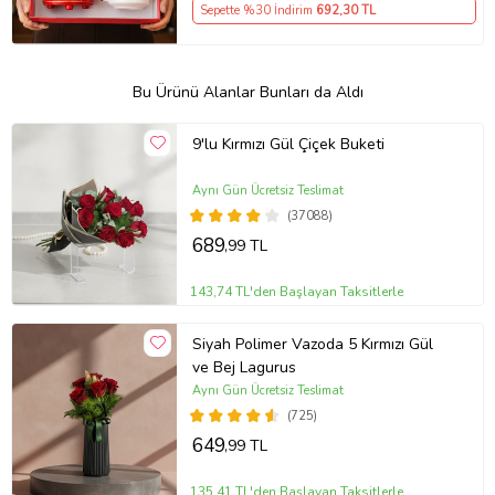
Sepette %30 İndirim
692
,30 TL
Bu Ürünü Alanlar Bunları da Aldı
9'lu Kırmızı Gül Çiçek Buketi
Aynı Gün Ücretsiz Teslimat
(37088)
689
,99 TL
143,74 TL'den Başlayan Taksitlerle
Siyah Polimer Vazoda 5 Kırmızı Gül
ve Bej Lagurus
Aynı Gün Ücretsiz Teslimat
(725)
649
,99 TL
135,41 TL'den Başlayan Taksitlerle