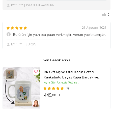
K*** E***
ISTANBUL-AVRUPA
0
23 Ağustos 2023
Bu ürün için yalnızca puan verilmiştir, yorum yapılmamıştır.
E*** t***
BURSA
Son Gezdikleriniz
BK Gift Kişiye Özel Kadın Eczacı
Karikatürlü Beyaz Kupa Bardak ve
Ahşap Bardak Altlığı Hediye Seti -
Aynı Gün Ücretsiz Teslimat
Model 2
(2)
449
,00 TL