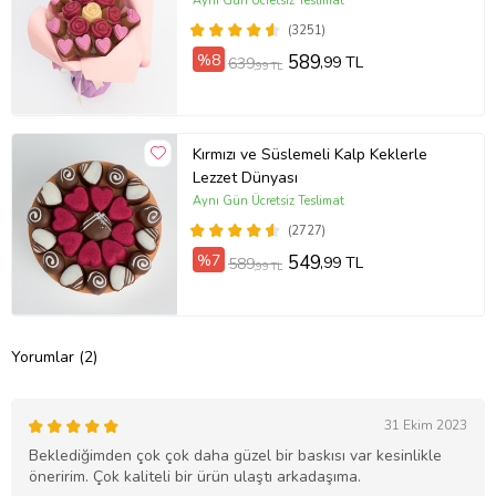
Aynı Gün Ücretsiz Teslimat
(3251)
%8
589
,99 TL
639
,99 TL
Kırmızı ve Süslemeli Kalp Keklerle
Lezzet Dünyası
Aynı Gün Ücretsiz Teslimat
(2727)
%7
549
,99 TL
589
,99 TL
Yorumlar (2)
31 Ekim 2023
Beklediğimden çok çok daha güzel bir baskısı var kesinlikle
öneririm. Çok kaliteli bir ürün ulaştı arkadaşıma.