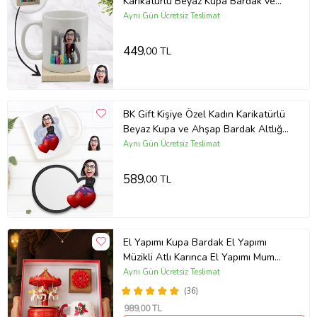
Karikatürlü Beyaz Kupa Bardak ve
Ahşap Bardak Altlığı Hediye Seti -
Aynı Gün Ücretsiz Teslimat
Model 1
449
,00 TL
BK Gift Kişiye Özel Kadın Karikatürlü
Beyaz Kupa ve Ahşap Bardak Altlığı
Hediye Seti-2
Aynı Gün Ücretsiz Teslimat
589
,00 TL
El Yapımı Kupa Bardak El Yapımı
Müzikli Atlı Karınca El Yapımı Mum
AYN34
Aynı Gün Ücretsiz Teslimat
(36)
989
,00 TL