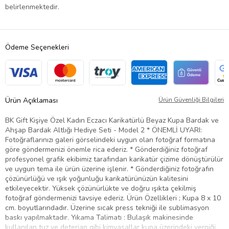
belirlenmektedir.
Ödeme Seçenekleri
Ürün Açıklaması
Ürün Güvenliği Bilgileri
BK Gift Kişiye Özel Kadın Eczacı Karikatürlü Beyaz Kupa Bardak ve
Ahşap Bardak Altlığı Hediye Seti - Model 2 * ÖNEMLİ UYARI:
Fotoğraflarınızı galeri görselindeki uygun olan fotoğraf formatına
göre göndermenizi önemle rica ederiz. * Gönderdiğiniz fotoğraf
profesyonel grafik ekibimiz tarafından karikatür çizime dönüştürülür
ve uygun tema ile ürün üzerine işlenir. * Gönderdiğiniz fotoğrafın
çözünürlüğü ve ışık yoğunluğu karikatürünüzün kalitesini
etkileyecektir. Yüksek çözünürlükte ve doğru ışıkta çekilmiş
fotoğraf göndermenizi tavsiye ederiz. Ürün Özellikleri ; Kupa 8 x 10
cm. boyutlarındadır. Üzerine sıcak press tekniği ile sublimasyon
baskı yapılmaktadır. Yıkama Talimatı : Bulaşık makinesinde
kullanılan tuz ve deterjan gibi kimyasallar kupa üzerindeki verniği