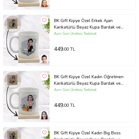
BK Gift Kişiye Özel Erkek Ajan
Karikatürlü Beyaz Kupa Bardak ve
Ahşap Bardak Altlığı Hediye Seti -
Aynı Gün Ücretsiz Teslimat
Model 1
449
,00 TL
BK Gift Kişiye Özel Kadın Öğretmen
Karikatürlü Beyaz Kupa Bardak ve
Ahşap Bardak Altlığı Hediye Seti -
Aynı Gün Ücretsiz Teslimat
Model 5
449
,00 TL
BK Gift Kişiye Özel Kadın Big Boss