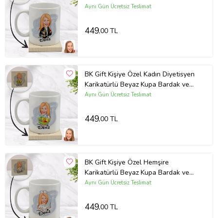
Ahşap Bardak Altlığı Hediye Seti -
Aynı Gün Ücretsiz Teslimat
Model 1
449
,00 TL
BK Gift Kişiye Özel Kadın Diyetisyen
Karikatürlü Beyaz Kupa Bardak ve
Ahşap Bardak Altlığı Hediye Seti -
Aynı Gün Ücretsiz Teslimat
Model 1
449
,00 TL
BK Gift Kişiye Özel Hemşire
Karikatürlü Beyaz Kupa Bardak ve
Ahşap Bardak Altlığı Hediye Seti -
Aynı Gün Ücretsiz Teslimat
Model 1
449
,00 TL