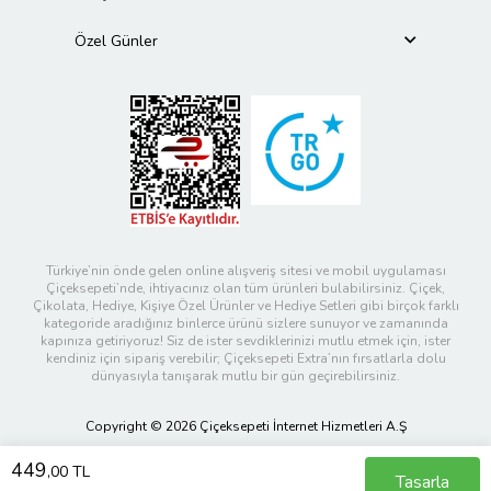
Özel Günler
Türkiye’nin önde gelen online alışveriş sitesi ve mobil uygulaması
Çiçeksepeti’nde, ihtiyacınız olan tüm ürünleri bulabilirsiniz. Çiçek,
Çikolata, Hediye, Kişiye Özel Ürünler ve Hediye Setleri gibi birçok farklı
kategoride aradığınız binlerce ürünü sizlere sunuyor ve zamanında
kapınıza getiriyoruz! Siz de ister sevdiklerinizi mutlu etmek için, ister
kendiniz için sipariş verebilir; Çiçeksepeti Extra’nın fırsatlarla dolu
dünyasıyla tanışarak mutlu bir gün geçirebilirsiniz.
Copyright © 2026 Çiçeksepeti İnternet Hizmetleri A.Ş
449
,00 TL
Tasarla