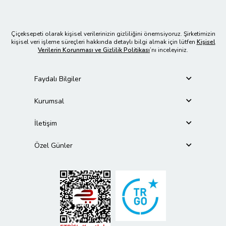
Çiçeksepeti olarak kişisel verilerinizin gizliliğini önemsiyoruz. Şirketimizin
kişisel veri işleme süreçleri hakkında detaylı bilgi almak için lütfen
Kişisel
Verilerin Korunması ve Gizlilik Politikası
’nı inceleyiniz.
Faydalı Bilgiler
Kurumsal
İletişim
Özel Günler