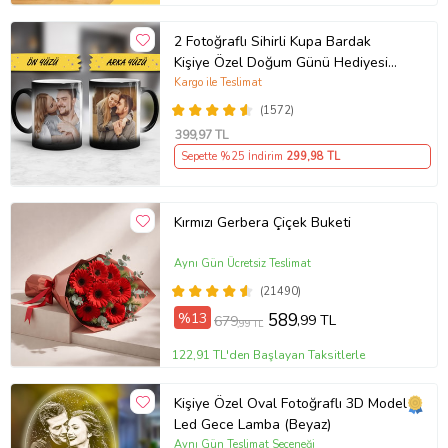
2 Fotoğraflı Sihirli Kupa Bardak
Kişiye Özel Doğum Günü Hediyesi
Sevgiliye Hediye Anneye Babaya
Kargo ile Teslimat
Ablaya Abiye Kız Erkek Kardeşe
(1572)
Arkadaşa Resimli Günü Yıl Dönümü
399
,97 TL
Hediyesi
Sepette %25 İndirim
299
,98 TL
Kırmızı Gerbera Çiçek Buketi
Aynı Gün Ücretsiz Teslimat
(21490)
%13
589
,99 TL
679
,99 TL
122,91 TL'den Başlayan Taksitlerle
Kişiye Özel Oval Fotoğraflı 3D Model
Led Gece Lamba (Beyaz)
Aynı Gün Teslimat Seçeneği