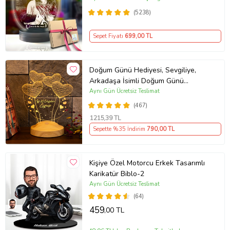
(5238)
Sepet Fiyatı
699
,00 TL
Doğum Günü Hediyesi, Sevgiliye,
Arkadaşa İsimli Doğum Günü
Hediyesi, Kişiye Özel Balon Kalpler
Aynı Gün Ücretsiz Teslimat
Kişiye Özel 3D Led Lamba
(467)
1215
,39 TL
Sepette %35 İndirim
790
,00 TL
Kişiye Özel Motorcu Erkek Tasarımlı
Karikatür Biblo-2
Aynı Gün Ücretsiz Teslimat
(64)
459
,00 TL