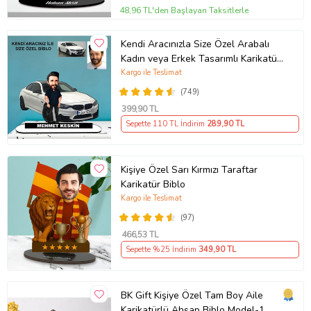
48,96 TL'den Başlayan Taksitlerle
Kendi Aracınızla Size Özel Arabalı
Kadın veya Erkek Tasarımlı Karikatür
Biblo , Babalar Günü Hediyesi,
Kargo ile Teslimat
Erkeğe Hediye, Rent A Car Hediyesi
(749)
399
,90 TL
Sepette 110 TL İndirim
289
,90 TL
Kişiye Özel Sarı Kırmızı Taraftar
Karikatür Biblo
Kargo ile Teslimat
(97)
466
,53 TL
Sepette %25 İndirim
349
,90 TL
BK Gift Kişiye Özel Tam Boy Aile
Karikatürlü Ahşap Biblo Model-1