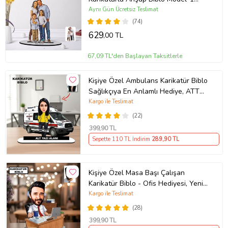
(Beyaz)
Aynı Gün Ücretsiz Teslimat
(74)
629
,00 TL
67,09 TL'den Başlayan Taksitlerle
Kişiye Özel Ambulans Karikatür Biblo
Sağlıkçıya En Anlamlı Hediye, ATT
teknisyeni hediyesi
Kargo ile Teslimat
(22)
399
,90 TL
Sepette 110 TL İndirim
289
,90 TL
Kişiye Özel Masa Başı Çalışan
Karikatür Biblo - Ofis Hediyesi, Yeni
İş Hediyesi, Yöneticiye Özel Hediye
Kargo ile Teslimat
(28)
399
,90 TL