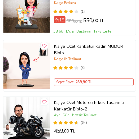
Kargo Bedava
(1)
%19
550
,00 TL
680
,00 TL
58,66 TL'den Başlayan Taksitlerle
Kisiye Özel Karikatür Kadın MÜDÜR
Biblo
Kargo ile Teslimat
(3)
Sepet Fiyatı
289
,90 TL
Kişiye Özel Motorcu Erkek Tasarımlı
Karikatür Biblo-2
Aynı Gün Ücretsiz Teslimat
(64)
459
,00 TL