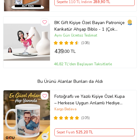
Sepette 110 TL İndirim
289
,90 TL
BK Gift Kişiye Özel Bayan Patroniçe
Karikatür Ahşap Biblo - 1 (Çok
Renkli)
Aynı Gün Ücretsiz Teslimat
(108)
439
,00 TL
46,82 TL'den Başlayan Taksitlerle
Bu Ürünü Alanlar Bunları da Aldı
Fotoğraflı ve Yazılı Kişiye Özel Kupa
– Herkese Uygun Anlamlı Hediye
Porselen Baskılı Kupa (Beyaz)
Kargo Bedava
(105)
Sepet Fiyatı
525
,20 TL