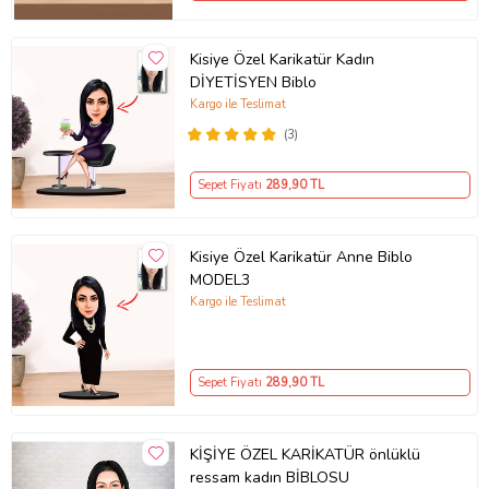
Kisiye Özel Karikatür Kadın
DİYETİSYEN Biblo
Kargo ile Teslimat
(3)
Sepet Fiyatı
289
,90 TL
Kisiye Özel Karikatür Anne Biblo
MODEL3
Kargo ile Teslimat
Sepet Fiyatı
289
,90 TL
KİŞİYE ÖZEL KARİKATÜR önlüklü
ressam kadın BİBLOSU