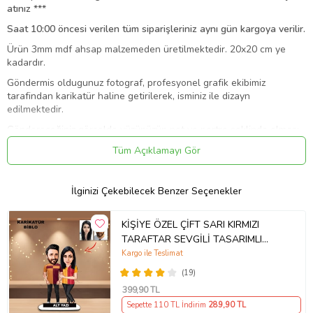
atınız ***
Saat 10:00 öncesi verilen tüm siparişleriniz aynı gün kargoya verilir.
Ürün 3mm mdf ahsap malzemeden üretilmektedir. 20x20 cm ye
kadardır.
Göndermis oldugunuz fotograf, profesyonel grafik ekibimiz
tarafindan karikatür haline getirilerek, isminiz ile dizayn
edilmektedir.
Göndereceğiniz görselde yüzünüzün net ve portre şeklinde olması
ürününüzün kalitesini arttırmaktadır.
Tüm Açıklamayı Gör
Resim kalitesi baskı kalitesini doğrudan etkilemektedir.
Diğer tasarım ve farklı ürünler için ürün özeti bölümünden "Tüm
İlginizi Çekebilecek Benzer Seçenekler
Ürünleri Görüntüle" Butonuna tıklayabilirsiniz.
DİKKAT!
KİŞİYE ÖZEL ÇİFT SARI KIRMIZI
Ürün ahşap oldugu için yüzeyi sert madde ile kazınmamalı
TARAFTAR SEVGİLİ TASARIMLI
Ürün üzerine kimyasal veya sıvı teması olmamalı.
KARİKATÜR BİBLO
Kargo ile Teslimat
Ürün Kodu:
kcm80030258
(19)
399
,90 TL
Sepette 110 TL İndirim
289
,90 TL