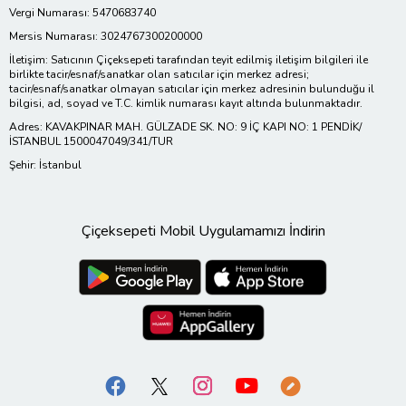
Vergi Numarası: 5470683740
Mersis Numarası: 3024767300200000
İletişim: Satıcının Çiçeksepeti tarafından teyit edilmiş iletişim bilgileri ile
birlikte tacir/esnaf/sanatkar olan satıcılar için merkez adresi;
tacir/esnaf/sanatkar olmayan satıcılar için merkez adresinin bulunduğu il
bilgisi, ad, soyad ve T.C. kimlik numarası kayıt altında bulunmaktadır.
Adres: KAVAKPINAR MAH. GÜLZADE SK. NO: 9 İÇ KAPI NO: 1 PENDİK/
İSTANBUL 1500047049/341/TUR
Şehir: İstanbul
Çiçeksepeti Mobil Uygulamamızı İndirin