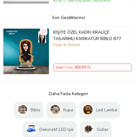
48,96 TL'den Başlayan Taksitlerle
Son Gezdikleriniz
KİŞİYE ÖZEL KADIN KRALİÇE
TASARIMLI KARİKATÜR BİBLO B77
Kargo ile Teslimat
Sepet Fiyatı
289
,90 TL
Daha Fazla Kategori
Biblo
Kupa
Led Lamba
Dekoratif LED Işık
Güller