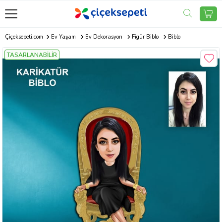
Çiçeksepeti.com
Ev Yaşam
Ev Dekorasyon
Figür Biblo
Biblo
TASARLANABİLİR