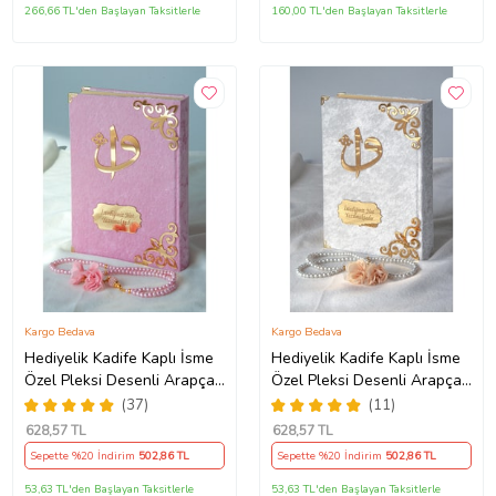
266,66 TL'den Başlayan Taksitlerle
160,00 TL'den Başlayan Taksitlerle
Kargo Bedava
Kargo Bedava
Hediyelik Kadife Kaplı İsme
Hediyelik Kadife Kaplı İsme
Özel Pleksi Desenli Arapça
Özel Pleksi Desenli Arapça
Orta Boy Kuranı Kerim
Orta Boy Kuranı Kerim
(37)
(11)
Pembe
Beyaz
628
,57 TL
628
,57 TL
Sepette %20 İndirim
502
,86 TL
Sepette %20 İndirim
502
,86 TL
53,63 TL'den Başlayan Taksitlerle
53,63 TL'den Başlayan Taksitlerle