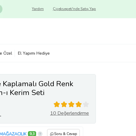
Yardım
Çiçeksepeti'nde Satış Yap
ye Özel
El Yapımı Hediye
fe Kaplamalı Gold Renk
-ı Kerim Seti
10 Değerlendirme
L
MAĞAZACILIK
9,3
Soru & Cevap