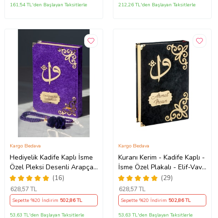
161,54 TL'den Başlayan Taksitlerle
212,26 TL'den Başlayan Taksitlerle
Kargo Bedava
Kargo Bedava
Hediyelik Kadife Kaplı İsme
Kuranı Kerim - Kadife Kaplı -
Özel Pleksi Desenli Arapça
İsme Özel Plakalı - Elif-Vav
Orta Boy Kuranı Kerim Mor
Harfli - Sade Arapça - Orta
(16)
(29)
Boy
628
,57 TL
628
,57 TL
Sepette %20 İndirim
502
,86 TL
Sepette %20 İndirim
502
,86 TL
53,63 TL'den Başlayan Taksitlerle
53,63 TL'den Başlayan Taksitlerle