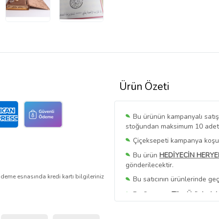
Ürün Özeti
Bu ürünün kampanyalı satışı 
stoğundan maksimum 10 adet sa
Çiçeksepeti kampanya koşull
Bu ürün
HEDİYECİN HERYE
gönderilecektir.
deme esnasında kredi kartı bilgileriniz
Bu satıcının ürünlerinde geç
Bu Satıcının
Tüm Ürünlerini
Ürün sayfasında gördüğünüz f
belirlenmektedir.