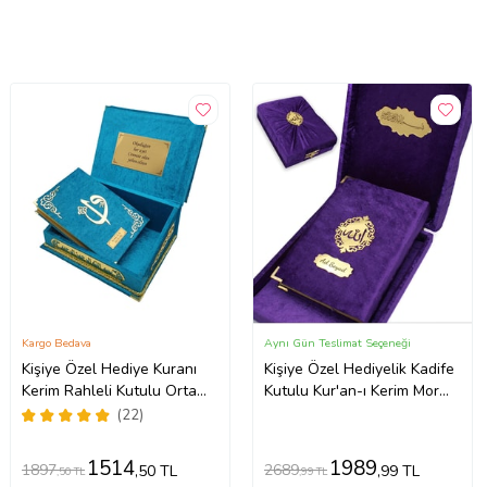
Kargo Bedava
Aynı Gün Teslimat Seçeneği
Kişiye Özel Hediye Kuranı
Kişiye Özel Hediyelik Kadife
Kerim Rahleli Kutulu Orta
Kutulu Kur'an-ı Kerim Mor
Boy (Turkuaz)
Orta Boy
(22)
1514
1989
1897
2689
,50 TL
,99 TL
,50 TL
,99 TL