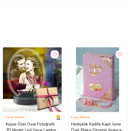
Kargo Bedava
Kargo Bedava
Kişiye Özel Oval Fotoğraflı
Hediyelik Kadife Kaplı İsme
3D Model Led Gece Lamba
Özel Pleksi Desenli Arapça