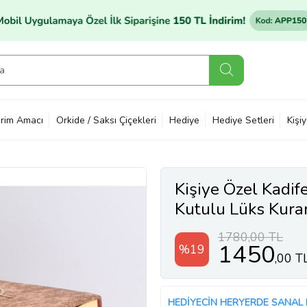
rim Amacı
Orkide / Saksı Çiçekleri
Hediye
Hediye Setleri
Kişi
Kişiye Özel Kadi
Kutulu Lüks Kuran
1780,00 TL
1450
%19
,00 T
HEDİYECİN HERYERDE SANAL 