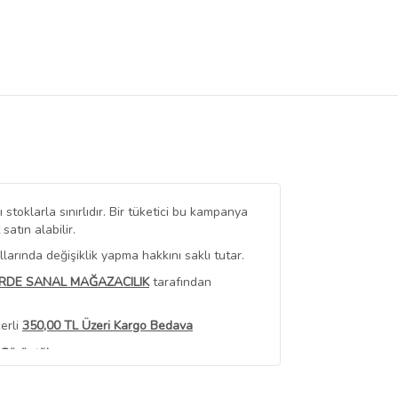
stoklarla sınırlıdır. Bir tüketici bu kampanya
tın alabilir.
arında değişiklik yapma hakkını saklı tutar.
RDE SANAL MAĞAZACILIK
tarafından
erli
350,00 TL Üzeri Kargo Bedava
 Görüntüle
iyat bilgileri, satıcı tarafından