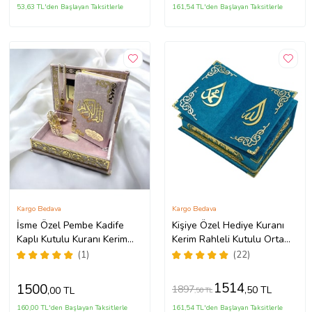
53,63 TL'den Başlayan Taksitlerle
161,54 TL'den Başlayan Taksitlerle
Kargo Bedava
Kargo Bedava
İsme Özel Pembe Kadife
Kişiye Özel Hediye Kuranı
Kaplı Kutulu Kuranı Kerim
Kerim Rahleli Kutulu Orta
Seti
Boy (Mavi)
(1)
(22)
1514
1500
1897
,50 TL
,00 TL
,50 TL
160,00 TL'den Başlayan Taksitlerle
161,54 TL'den Başlayan Taksitlerle