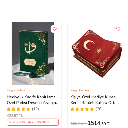
Kargo Bedava
Kargo Bedava
Hediyelik Kadife Kaplı İsme
Kişiye Özel Hediye Kuranı
Özel Pleksi Desenli Arapça
Kerim Rahleli Kutulu Orta
Orta Boy Kuranı Kerim Yeşil
Boy (Kırmızı)
(19)
(26)
628
,57 TL
1514
Sepette %20 İndirim
502
,86 TL
1897
,50 TL
,50 TL