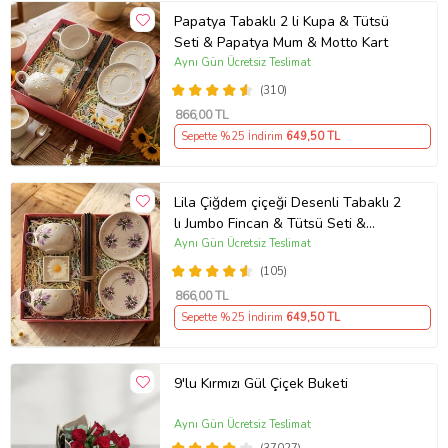
Papatya Tabaklı 2 li Kupa & Tütsü
Seti & Papatya Mum & Motto Kart
Aynı Gün Ücretsiz Teslimat
(310)
866
,00 TL
Sepette %25 İndirim
649
,50 TL
Lila Çiğdem çiçeği Desenli Tabaklı 2
lı Jumbo Fincan & Tütsü Seti &
Papatya Mum &
Aynı Gün Ücretsiz Teslimat
(105)
866
,00 TL
Sepette %25 İndirim
649
,50 TL
9'lu Kırmızı Gül Çiçek Buketi
Aynı Gün Ücretsiz Teslimat