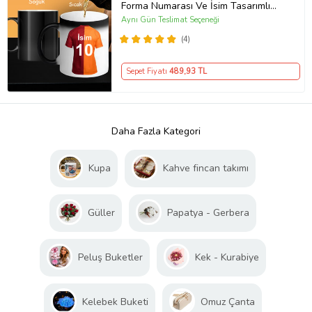
Forma Numarası Ve İsim Tasarımlı
Baskılı Sihirli Kupa Bardak
Aynı Gün Teslimat Seçeneği
(4)
Sepet Fiyatı
489
,93 TL
Daha Fazla Kategori
Kupa
Kahve fincan takımı
Güller
Papatya - Gerbera
Peluş Buketler
Kek - Kurabiye
Kelebek Buketi
Omuz Çanta