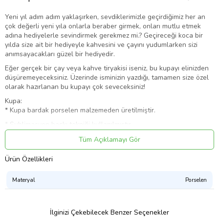
Yeni yıl adım adım yaklaşırken, sevdiklerimizle geçirdiğimiz her an
çok değerli yeni yıla onlarla beraber girmek, onları mutlu etmek
adına hediyelerle sevindirmek gerekmez mi.? Geçireceği koca bir
yılda size ait bir hediyeyle kahvesini ve çayını yudumlarken sizi
anımsayacakları güzel bir hediyedir.
Eğer gerçek bir çay veya kahve tiryakisi iseniz, bu kupayı elinizden
düşüremeyeceksiniz. Üzerinde isminizin yazdığı, tamamen size özel
olarak hazırlanan bu kupayı çok seveceksiniz!
Kupa:
* Kupa bardak porselen malzemeden üretilmiştir.
* Sublimasyon baskı tekniği kullanılmıştır.
* Bardak üzerindeki baskı uzun ömürlü ve kalıcıdır.
Tüm Açıklamayı Gör
Ürün Kodu:
kcm24153721
Ürün Özellikleri
Materyal
Porselen
İlginizi Çekebilecek Benzer Seçenekler