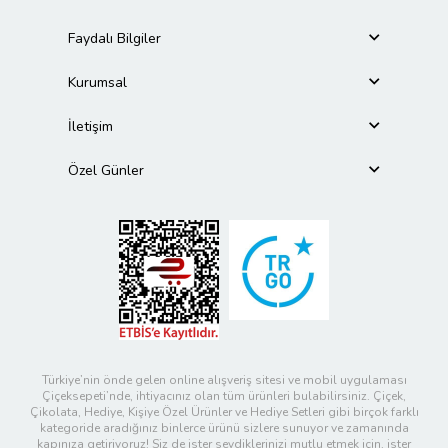
Faydalı Bilgiler
Kurumsal
İletişim
Özel Günler
Türkiye’nin önde gelen online alışveriş sitesi ve mobil uygulaması
Çiçeksepeti’nde, ihtiyacınız olan tüm ürünleri bulabilirsiniz. Çiçek,
Çikolata, Hediye, Kişiye Özel Ürünler ve Hediye Setleri gibi birçok farklı
kategoride aradığınız binlerce ürünü sizlere sunuyor ve zamanında
kapınıza getiriyoruz! Siz de ister sevdiklerinizi mutlu etmek için, ister