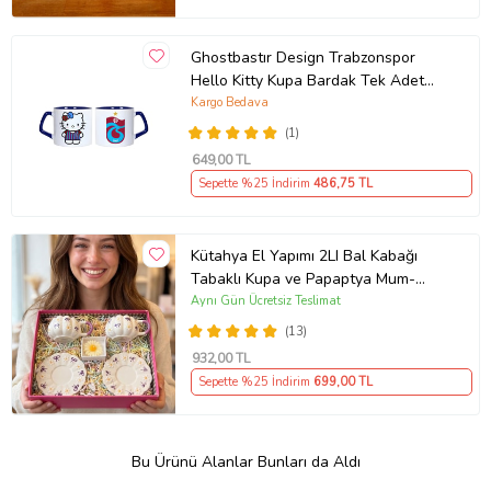
Ghostbastır Design Trabzonspor
Hello Kitty Kupa Bardak Tek Adet
089
Kargo Bedava
(1)
649
,00 TL
Sepette %25 İndirim
486
,75 TL
Kütahya El Yapımı 2LI Bal Kabağı
Tabaklı Kupa ve Papaptya Mum-
Papatya ve Mor Kurdela Desenli
Aynı Gün Ücretsiz Teslimat
(13)
932
,00 TL
Sepette %25 İndirim
699
,00 TL
Bu Ürünü Alanlar Bunları da Aldı