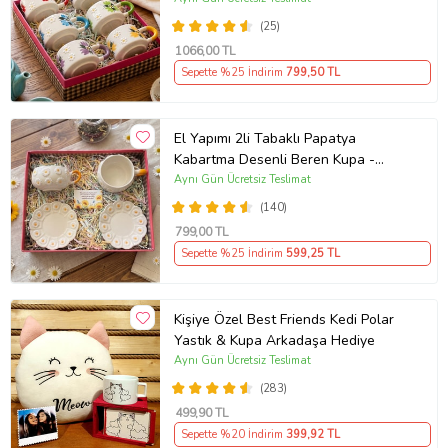
(25)
1066
,00 TL
Sepette %25 İndirim
799
,50 TL
El Yapımı 2li Tabaklı Papatya
Kabartma Desenli Beren Kupa -
Seviyor Sevmiyor
Aynı Gün Ücretsiz Teslimat
(140)
799
,00 TL
Sepette %25 İndirim
599
,25 TL
Kişiye Özel Best Friends Kedi Polar
Yastık & Kupa Arkadaşa Hediye
Aynı Gün Ücretsiz Teslimat
(283)
499
,90 TL
Sepette %20 İndirim
399
,92 TL