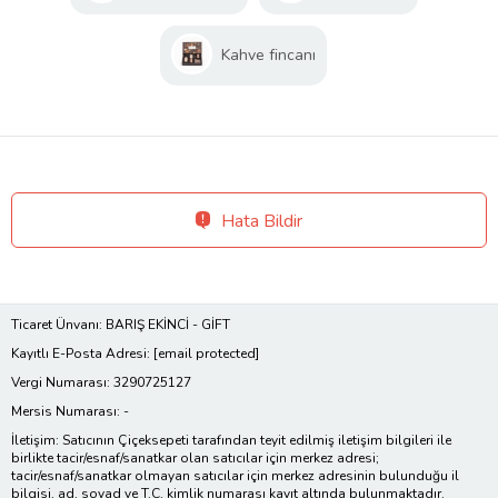
Kahve fincanı
Hata Bildir
Ticaret Ünvanı: BARIŞ EKİNCİ - GİFT
Kayıtlı E-Posta Adresi:
[email protected]
Vergi Numarası: 3290725127
Mersis Numarası: -
İletişim: Satıcının Çiçeksepeti tarafından teyit edilmiş iletişim bilgileri ile
birlikte tacir/esnaf/sanatkar olan satıcılar için merkez adresi;
tacir/esnaf/sanatkar olmayan satıcılar için merkez adresinin bulunduğu il
bilgisi, ad, soyad ve T.C. kimlik numarası kayıt altında bulunmaktadır.