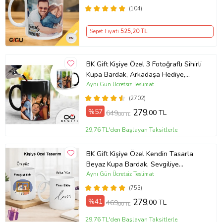
(104)
Sepet Fiyatı
525
,20 TL
BK Gift Kişiye Özel 3 Fotoğraflı Sihirli
Kupa Bardak, Arkadaşa Hediye,
Sevgiliye Hediye
Aynı Gün Ücretsiz Teslimat
(2702)
%57
279
,00 TL
649
,00 TL
29,76 TL'den Başlayan Taksitlerle
BK Gift Kişiye Özel Kendin Tasarla
Beyaz Kupa Bardak, Sevgiliye
Hediye, Arkadaşa Hediye, Doğum
Aynı Gün Ücretsiz Teslimat
Günü Hediyesi
(753)
%41
279
,00 TL
469
,00 TL
29,76 TL'den Başlayan Taksitlerle