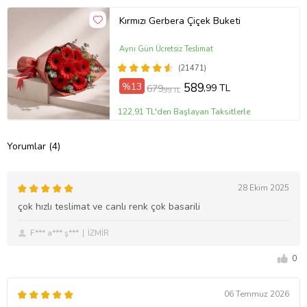
Kırmızı Gerbera Çiçek Buketi
Aynı Gün Ücretsiz Teslimat
(21471)
%13
589
,99 TL
679
,99 TL
122,91 TL'den Başlayan Taksitlerle
Yorumlar (4)
28 Ekim 2025
çok hızlı teslimat ve canlı renk çok basarili
F*** a*** ş***
İZMİR
0
06 Temmuz 2026