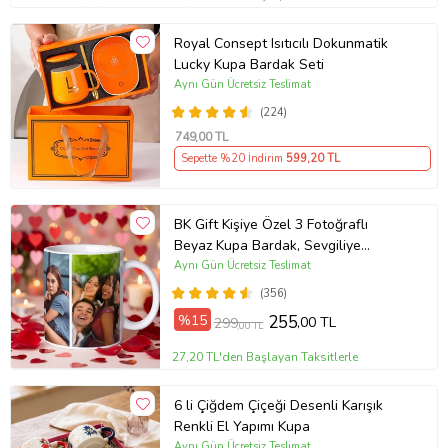
Royal Consept Isıtıcılı Dokunmatik
Lucky Kupa Bardak Seti
Aynı Gün Ücretsiz Teslimat
(224)
749
,00 TL
Sepette %20 İndirim
599
,20 TL
BK Gift Kişiye Özel 3 Fotoğraflı
Beyaz Kupa Bardak, Sevgiliye
Hediye, Arkadaşa Hediye
Aynı Gün Ücretsiz Teslimat
(356)
%15
255
,00 TL
299
,00 TL
27,20 TL'den Başlayan Taksitlerle
6 li Çiğdem Çiçeği Desenli Karışık
Renkli El Yapımı Kupa
Aynı Gün Ücretsiz Teslimat