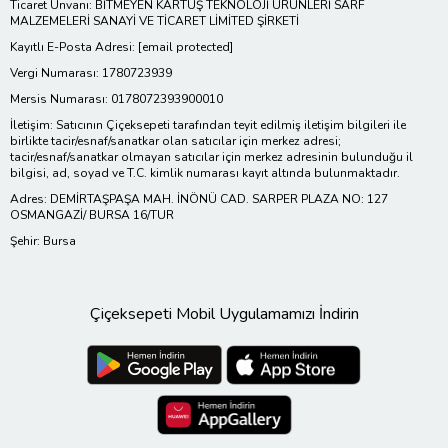
Ticaret Ünvanı: BİTMEYEN KARTUŞ TEKNOLOJİ ÜRÜNLERİ SARF
MALZEMELERİ SANAYİ VE TİCARET LİMİTED ŞİRKETİ
Kayıtlı E-Posta Adresi:
[email protected]
Vergi Numarası: 1780723939
Mersis Numarası: 0178072393900010
İletişim: Satıcının Çiçeksepeti tarafından teyit edilmiş iletişim bilgileri ile
birlikte tacir/esnaf/sanatkar olan satıcılar için merkez adresi;
tacir/esnaf/sanatkar olmayan satıcılar için merkez adresinin bulunduğu il
bilgisi, ad, soyad ve T.C. kimlik numarası kayıt altında bulunmaktadır.
Adres: DEMİRTAŞPAŞA MAH. İNÖNÜ CAD. SARPER PLAZA NO: 127
OSMANGAZİ/ BURSA 16/TUR
Şehir: Bursa
Çiçeksepeti Mobil Uygulamamızı İndirin