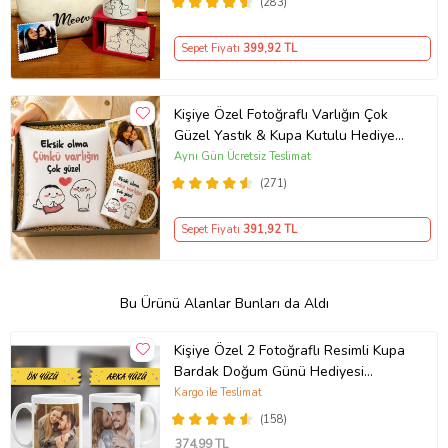
(283)
Sepet Fiyatı
399
,92 TL
Kişiye Özel Fotoğraflı Varlığın Çok
Güzel Yastık & Kupa Kutulu Hediye
Seti
Aynı Gün Ücretsiz Teslimat
(271)
Sepet Fiyatı
391
,92 TL
Bu Ürünü Alanlar Bunları da Aldı
Kişiye Özel 2 Fotoğraflı Resimli Kupa
Bardak Doğum Günü Hediyesi
Sevgiliye Hediye Anneye Babaya
Kargo ile Teslimat
Ablaya Abiye Kız Kardeşe Erkek
(158)
Kardeşe Arkadaşa Sevgiliye Hediye
374
,99 TL