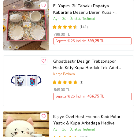
El Yapımı 2li Tabaklı Papatya
Kabartma Desenli Beren Kupa -
Seviyor Sevmiyor
Aynı Gün Ücretsiz Teslimat
(141)
799
,00 TL
Sepette %25 İndirim
599
,25 TL
Ghostbastır Design Trabzonspor
Hello Kitty Kupa Bardak Tek Adet
089
Kargo Bedava
(1)
649
,00 TL
Sepette %25 İndirim
486
,75 TL
Kişiye Özel Best Friends Kedi Polar
Yastık & Kupa Arkadaşa Hediye
Aynı Gün Ücretsiz Teslimat