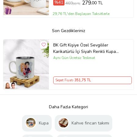
%41
279
,00 TL
469
,00 TL
29,76 TL'den Başlayan Taksitlerle
Son Gezdikleriniz
BK Gift Kişiye Özel Sevgililer
Karikatürlü İçi Siyah Renkli Kupa
Bardak Model 2
Aynı Gün Ücretsiz Teslimat
Sepet Fiyatı
351
,75 TL
Daha Fazla Kategori
Kupa
Kahve fincan takımı