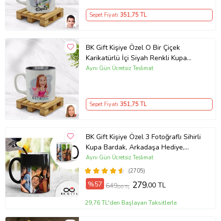
Sepet Fiyatı
351
,75 TL
BK Gift Kişiye Özel O Bir Çiçek
Karikatürlü İçi Siyah Renkli Kupa
Bardak Model 1
Aynı Gün Ücretsiz Teslimat
Sepet Fiyatı
351
,75 TL
BK Gift Kişiye Özel 3 Fotoğraflı Sihirli
Kupa Bardak, Arkadaşa Hediye,
Sevgiliye Hediye
Aynı Gün Ücretsiz Teslimat
(2705)
%57
279
,00 TL
649
,00 TL
29,76 TL'den Başlayan Taksitlerle