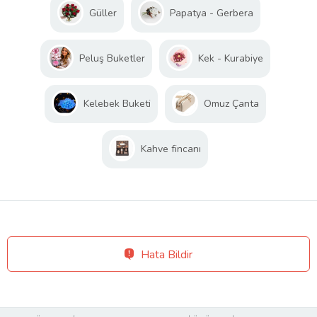
Güller
Papatya - Gerbera
Peluş Buketler
Kek - Kurabiye
Kelebek Buketi
Omuz Çanta
Kahve fincanı
Hata Bildir