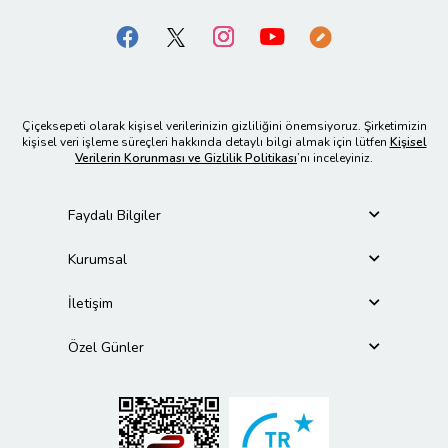
Çiçeksepeti olarak kişisel verilerinizin gizliliğini önemsiyoruz. Şirketimizin
kişisel veri işleme süreçleri hakkında detaylı bilgi almak için lütfen
Kişisel
Verilerin Korunması ve Gizlilik Politikası
’nı inceleyiniz.
Faydalı Bilgiler
Kurumsal
İletişim
Özel Günler