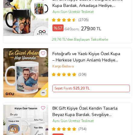
Kupa Bardak, Arkadaşa Hediye,
Sevgiliye Hediye
Aynı Gün Ücretsiz Teslimat
(2705)
%57
279
,00 TL
649
,00 TL
29,76 TL'den Başlayan Taksitlerle
Fotoğraflı ve Yazılı Kişiye Özel Kupa
– Herkese Uygun Anlamlı Hediye
Porselen Baskılı Kupa (Beyaz)
Kargo Bedava
(104)
Sepet Fiyatı
525
,20 TL
BK Gift Kişiye Özel Kendin Tasarla
Beyaz Kupa Bardak, Sevgiliye
Hediye, Arkadaşa Hediye, Doğum
Aynı Gün Ücretsiz Teslimat
Günü Hediyesi
(754)