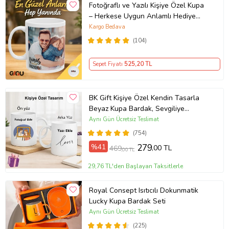
Fotoğraflı ve Yazılı Kişiye Özel Kupa
– Herkese Uygun Anlamlı Hediye
Porselen Baskılı Kupa (Beyaz)
Kargo Bedava
(104)
Sepet Fiyatı
525
,20 TL
BK Gift Kişiye Özel Kendin Tasarla
Beyaz Kupa Bardak, Sevgiliye
Hediye, Arkadaşa Hediye, Doğum
Aynı Gün Ücretsiz Teslimat
Günü Hediyesi
(754)
%41
279
,00 TL
469
,00 TL
29,76 TL'den Başlayan Taksitlerle
Royal Consept Isıtıcılı Dokunmatik
Lucky Kupa Bardak Seti
Aynı Gün Ücretsiz Teslimat
(225)