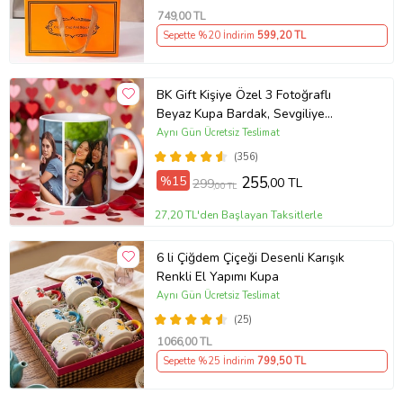
749
,00 TL
Sepette %20 İndirim
599
,20 TL
BK Gift Kişiye Özel 3 Fotoğraflı
Beyaz Kupa Bardak, Sevgiliye
Hediye, Arkadaşa Hediye
Aynı Gün Ücretsiz Teslimat
(356)
%15
255
,00 TL
299
,00 TL
27,20 TL'den Başlayan Taksitlerle
6 li Çiğdem Çiçeği Desenli Karışık
Renkli El Yapımı Kupa
Aynı Gün Ücretsiz Teslimat
(25)
1066
,00 TL
Sepette %25 İndirim
799
,50 TL