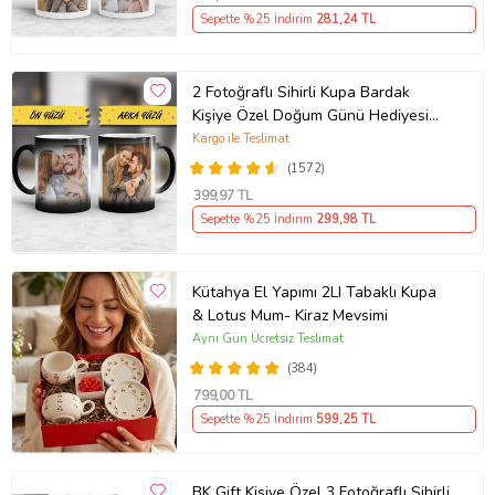
Yıl Dönümü Hediyesi
Sepette %25 İndirim
281
,24 TL
2 Fotoğraflı Sihirli Kupa Bardak
Kişiye Özel Doğum Günü Hediyesi
Sevgiliye Hediye Anneye Babaya
Kargo ile Teslimat
Ablaya Abiye Kız Erkek Kardeşe
(1572)
Arkadaşa Resimli Günü Yıl Dönümü
399
,97 TL
Hediyesi
Sepette %25 İndirim
299
,98 TL
Kütahya El Yapımı 2LI Tabaklı Kupa
& Lotus Mum- Kiraz Mevsimi
Aynı Gün Ücretsiz Teslimat
(384)
799
,00 TL
Sepette %25 İndirim
599
,25 TL
BK Gift Kişiye Özel 3 Fotoğraflı Sihirli