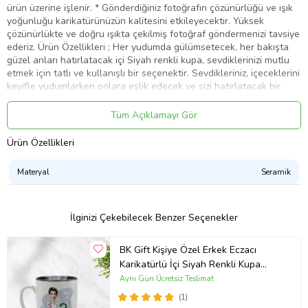
ürün üzerine işlenir. * Gönderdiğiniz fotoğrafın çözünürlüğü ve ışık
yoğunluğu karikatürünüzün kalitesini etkileyecektir. Yüksek
çözünürlükte ve doğru ışıkta çekilmiş fotoğraf göndermenizi tavsiye
ederiz. Ürün Özellikleri ; Her yudumda gülümsetecek, her bakışta
güzel anları hatırlatacak içi Siyah renkli kupa, sevdiklerinizi mutlu
etmek için tatlı ve kullanışlı bir seçenektir. Sevdikleriniz, içeceklerini
keyifle yudumlarken onlara eşlik edecek ve sizi hatırlatacak bir
hediye seçeneği olacaktır. Her türlü özel günde ya da
sevdiklerinizin gülümsemesiyle özelleştirmek istediğiniz günlerde
Tüm Açıklamayı Gör
hediye edebilirsiniz. Şık ve özel renklendirmesiyle sevdikleriniz için
harika bir alternatiftir. -Kupa toprak bazlı doğal, temiz ve sağlığa
Ürün Özellikleri
uygun seramik hammadden üretilen bir kupadır.Sağlık sertifikalı ve
%100 yerli üretim bir üründür. -Ürün ebatı : Yükseklik : 9cm , Çap :
Materyal
Seramik
8.5cm. , Hacim : 330cc -. Üzerine sıcak press tekniği ile sublimasyon
baskı yapılmaktadır. *** Yıkama Talimatı : Bulaşık makinesinde
kullanılan tuz ve deterjan gibi kimyasallar kupa üzerindeki verniği
çizerek baskı alanına zamanla zarar verebilir. Kupanızı ılık suda ve
İlginizi Çekebilecek Benzer Seçenekler
elde yıkamanız önerilmektedir. ***-Ürün içeriği ; 1 adet kupa bardak.
Görselde kupa dışında ekstra yer alan bardak altlığı görsel amaçlı
BK Gift Kişiye Özel Erkek Eczacı
olup ürüne dahil değildir. kupa bardak, kupa, karikatürlü, karikatür,
Karikatürlü İçi Siyah Renkli Kupa
karikatür, kişiye özel, karikatürlü, sevgili
Bardak Model 2
Aynı Gün Ücretsiz Teslimat
Ürün Kodu:
kcm41451962
(1)