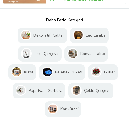
26,56 TL'den Başlayan Taksitlerle
Daha Fazla Kategori
Dekoratif Plaklar
Led Lamba
Tekli Çerçeve
Kanvas Tablo
Kupa
Kelebek Buketi
Güller
Papatya - Gerbera
Çoklu Çerçeve
Kar küresi