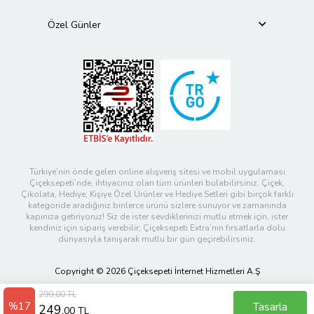
Özel Günler
Türkiye’nin önde gelen online alışveriş sitesi ve mobil uygulaması
Çiçeksepeti’nde, ihtiyacınız olan tüm ürünleri bulabilirsiniz. Çiçek,
Çikolata, Hediye, Kişiye Özel Ürünler ve Hediye Setleri gibi birçok farklı
kategoride aradığınız binlerce ürünü sizlere sunuyor ve zamanında
kapınıza getiriyoruz! Siz de ister sevdiklerinizi mutlu etmek için, ister
kendiniz için sipariş verebilir; Çiçeksepeti Extra’nın fırsatlarla dolu
dünyasıyla tanışarak mutlu bir gün geçirebilirsiniz.
Copyright © 2026 Çiçeksepeti İnternet Hizmetleri A.Ş
299,00 TL
%17
Tasarla
249
,00 TL