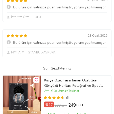
05 Şubat 2026
Bu ürün için yalnızca puan verilmiştir, yorum yapılmamıştır.
İ*** n*** Ö***
BOLU
28 Ocak 2026
Bu ürün için yalnızca puan verilmiştir, yorum yapılmamıştır.
M*** A***
İSTANBUL-AVRUPA
Son Gezdikleriniz
Kişiye Özel Tasarlanan Özel Gün
Gökyüzü Haritası Fotoğraf ve Spotify
Barkodlu Masaüstü Fotoğraf
Aynı Gün Ücretsiz Teslimat
Çerçevesi
(5)
%17
249
,00 TL
299
,00 TL