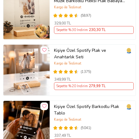
Müzik Barkodlu Pleksi Plak Babaya
Anneye Sevgiliye Arkadaşa Hediye
Kargo ile Teslimat
(5897)
329
,00 TL
Sepette %30 İndirim
230
,30 TL
Kişiye Özel Spotify Plak ve
Anahtarlık Seti
Kargo ile Teslimat
(1375)
349
,99 TL
Sepette %20 İndirim
279
,99 TL
Kişiye Özel Spotify Barkodlu Plak
Tablo
Kargo ile Teslimat
(5041)
337
,49 TL