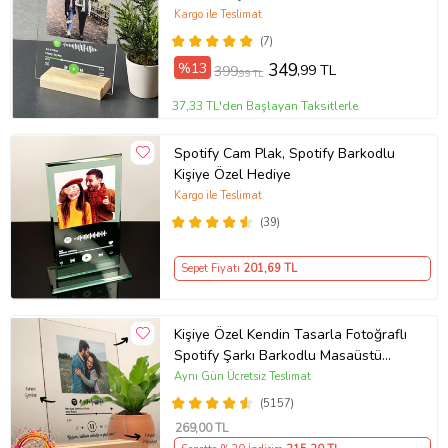
Kargo ile Teslimat
(7)
%13
349
,99 TL
399
,99 TL
37,33 TL'den Başlayan Taksitlerle
Spotify Cam Plak, Spotify Barkodlu
Kişiye Özel Hediye
Kargo ile Teslimat
(39)
Sepet Fiyatı
201
,69 TL
Kişiye Özel Kendin Tasarla Fotoğraflı
Spotify Şarkı Barkodlu Masaüstü
Plak Fotoğraf Çerçevesi
Aynı Gün Ücretsiz Teslimat
(5157)
269
,00 TL