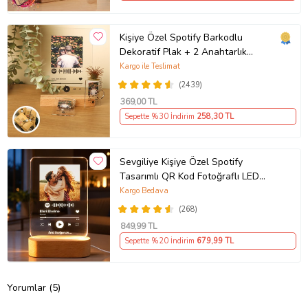
Kişiye Özel Spotify Barkodlu
Dekoratif Plak + 2 Anahtarlık
Babaya Anneye Sevgiliye Arkadaşa
Kargo ile Teslimat
Hediye
(2439)
369
,00 TL
Sepette %30 İndirim
258
,30 TL
Sevgiliye Kişiye Özel Spotify
Tasarımlı QR Kod Fotoğraflı LED
Gece Lambası Ahşap Kaideli Hediye
Kargo Bedava
(268)
849
,99 TL
Sepette %20 İndirim
679
,99 TL
Yorumlar (5)