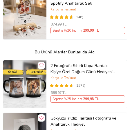
Spotify Anahtarlık Seti
Kargo ile Teslimat
(948)
374
,99 TL
Sepette %20 İndirim
299
,99 TL
Bu Ürünü Alanlar Bunları da Aldı
2 Fotoğraflı Sihirli Kupa Bardak
Kişiye Özel Doğum Günü Hediyesi
Sevgiliye Hediye Anneye Babaya
Kargo ile Teslimat
Ablaya Abiye Kız Erkek Kardeşe
(1572)
Arkadaşa Resimli Günü Yıl Dönümü
399
,97 TL
Hediyesi
Sepette %25 İndirim
299
,98 TL
Gökyüzü Yıldız Haritası Fotoğraflı ve
Anahtarlık Hediyeli