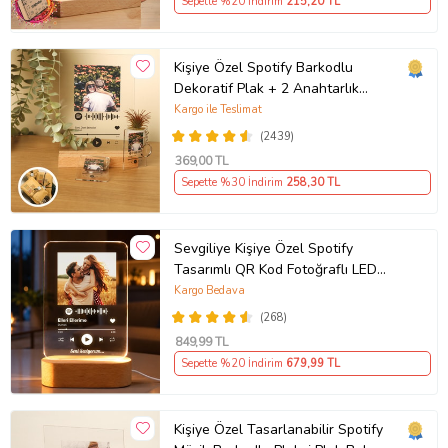
Sepette %20 İndirim
215
,20 TL
Kişiye Özel Spotify Barkodlu
Dekoratif Plak + 2 Anahtarlık
Babaya Anneye Sevgiliye Arkadaşa
Kargo ile Teslimat
Hediye
(2439)
369
,00 TL
Sepette %30 İndirim
258
,30 TL
Sevgiliye Kişiye Özel Spotify
Tasarımlı QR Kod Fotoğraflı LED
Gece Lambası Ahşap Kaideli Hediye
Kargo Bedava
(268)
849
,99 TL
Sepette %20 İndirim
679
,99 TL
Kişiye Özel Tasarlanabilir Spotify