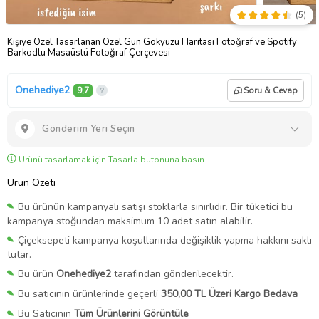
(
5
)
Kişiye Özel Tasarlanan Özel Gün Gökyüzü Haritası Fotoğraf ve Spotify
Barkodlu Masaüstü Fotoğraf Çerçevesi
Onehediye2
9,7
Soru & Cevap
Gönderim Yeri Seçin
Ürünü tasarlamak için Tasarla butonuna basın.
Ürün Özeti
Bu ürünün kampanyalı satışı stoklarla sınırlıdır. Bir tüketici bu
kampanya stoğundan maksimum 10 adet satın alabilir.
Çiçeksepeti kampanya koşullarında değişiklik yapma hakkını saklı
tutar.
Bu ürün
Onehediye2
tarafından gönderilecektir.
Bu satıcının ürünlerinde geçerli
350,00 TL Üzeri Kargo Bedava
Bu Satıcının
Tüm Ürünlerini Görüntüle