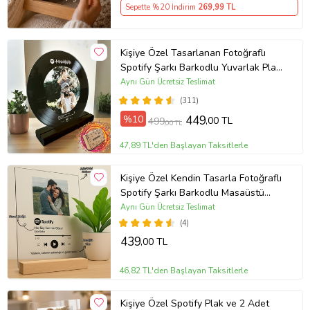
Sepette %20 İndirim
269
,99 TL
Kişiye Özel Tasarlanan Fotoğraflı
Spotify Şarkı Barkodlu Yuvarlak Plak
Tasarım Fotoğraf Çerçevesi (Siyah)
Aynı Gün Ücretsiz Teslimat
(311)
%10
449
,00 TL
499
,00 TL
47,89 TL'den Başlayan Taksitlerle
Kişiye Özel Kendin Tasarla Fotoğraflı
Spotify Şarkı Barkodlu Masaüstü
Plak Fotoğraf Çerçevesi
Aynı Gün Ücretsiz Teslimat
(4)
439
,00 TL
46,82 TL'den Başlayan Taksitlerle
Kişiye Özel Spotify Plak ve 2 Adet