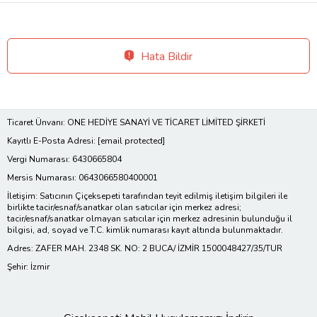
Hata Bildir
Ticaret Ünvanı: ONE HEDİYE SANAYİ VE TİCARET LİMİTED ŞİRKETİ
Kayıtlı E-Posta Adresi:
[email protected]
Vergi Numarası: 6430665804
Mersis Numarası: 0643066580400001
İletişim: Satıcının Çiçeksepeti tarafından teyit edilmiş iletişim bilgileri ile
birlikte tacir/esnaf/sanatkar olan satıcılar için merkez adresi;
tacir/esnaf/sanatkar olmayan satıcılar için merkez adresinin bulunduğu il
bilgisi, ad, soyad ve T.C. kimlik numarası kayıt altında bulunmaktadır.
Adres: ZAFER MAH. 2348 SK. NO: 2 BUCA/ İZMİR 1500048427/35/TUR
Şehir: İzmir