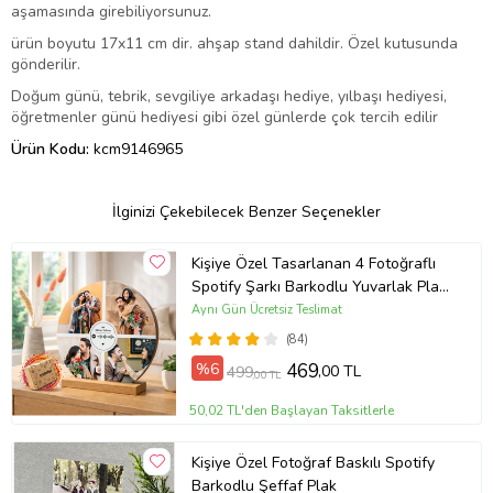
aşamasında girebiliyorsunuz.
ürün boyutu 17x11 cm dir. ahşap stand dahildir. Özel kutusunda
gönderilir.
Doğum günü, tebrik, sevgiliye arkadaşı hediye, yılbaşı hediyesi,
öğretmenler günü hediyesi gibi özel günlerde çok tercih edilir
Ürün Kodu:
kcm9146965
İlginizi Çekebilecek Benzer Seçenekler
Kişiye Özel Tasarlanan 4 Fotoğraflı
Spotify Şarkı Barkodlu Yuvarlak Plak
Tasarım Fotoğraf Çerçevesi
Aynı Gün Ücretsiz Teslimat
(84)
%6
469
,00 TL
499
,00 TL
50,02 TL'den Başlayan Taksitlerle
Kişiye Özel Fotoğraf Baskılı Spotify
Barkodlu Şeffaf Plak