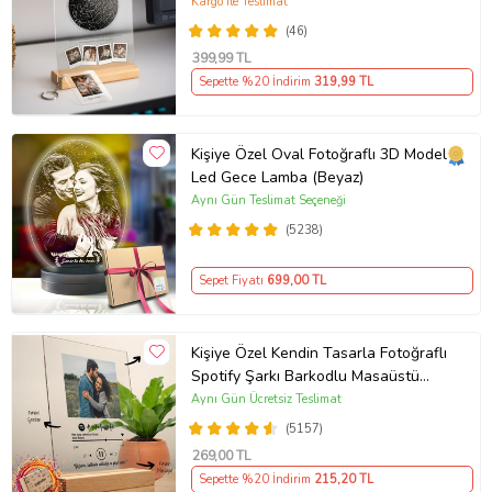
Kargo ile Teslimat
(46)
399
,99 TL
Sepette %20 İndirim
319
,99 TL
Kişiye Özel Oval Fotoğraflı 3D Model
Led Gece Lamba (Beyaz)
Aynı Gün Teslimat Seçeneği
(5238)
Sepet Fiyatı
699
,00 TL
Kişiye Özel Kendin Tasarla Fotoğraflı
Spotify Şarkı Barkodlu Masaüstü
Plak Fotoğraf Çerçevesi
Aynı Gün Ücretsiz Teslimat
(5157)
269
,00 TL
Sepette %20 İndirim
215
,20 TL