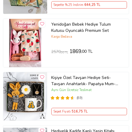
Sepette %25 İndirim
644
,25 TL
Yenidoğan Bebek Hediye Tulum
Kutusu Oyuncaklı Premium Set
Kargo Bedava
1869
,00 TL
2570
,00 TL
Kişiye Özel Tavşan Hediye Seti-
Tavşan Anahtarlık- Papatya Mum-
Papatya Kolye- Harf Baskılı Beyaz
Aynı Gün Ücretsiz Teslimat
Seramik Kupa - Özel Tasarım Hediye
(89)
Kutusu
Sepet Fiyatı
516
,75 TL
Hediyelik Kadife Kaplı Yasin Kitabı,