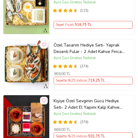
Kolye - Papatya Mum - Papatya
Aynı Gün Ücretsiz Teslimat
Kupa - Papatya Kart Notu - Özel
(115)
Tasarım Hediye Kutusu
Sepet Fiyatı
516
,75 TL
Özel Tasarım Hediye Seti- Yaprak
Desenli Fular - 2 Adet Kahve Fincanı
- Ahşap Tütsülük - Tütsü - Özel
Aynı Gün Ücretsiz Teslimat
Tasarım Hediye Kutusu
(374)
959
,00 TL
Sepette %25 İndirim
719
,25 TL
Kişiye Özel Sevginin Gücü Hediye
Seti- 2 Adet El Yapımı Kalp Kahve
Fincanı- Mimosa Türk Kahvesi- Lotus
Aynı Gün Ücretsiz Teslimat
Mum- Pantone Mesaj Kartı- Polaroid
(376)
Fotoğraf - Özel Tasarım Hediye
669
,00 TL
Kutusu
Sepette %25 İndirim
501
,75 TL