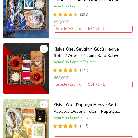
Mehmet Efendi Türk Kahvesi - Lotus
Aynı Gün Ücretsiz Teslimat
Mum - Polaroid Fotoğraf - Özel
(292)
Tasarım Hediye Kutusu
699
,00 TL
Sepette %25 İndirim
524
,25 TL
Kişiye Özel Sevginin Gücü Hediye
Seti- 2 Adet El Yapımı Kalp Kahve
Fincanı- Mimosa Türk Kahvesi- Lotus
Aynı Gün Ücretsiz Teslimat
Mum- Pantone Mesaj Kartı- Polaroid
(376)
Fotoğraf - Özel Tasarım Hediye
669
,00 TL
Kutusu
Sepette %25 İndirim
501
,75 TL
Kişiye Özel Papatya Hediye Seti-
Papatya Desenli Fular - Papatya
Kolye - Papatya Mum - Papatya
Aynı Gün Ücretsiz Teslimat
Kupa - Papatya Kart Notu - Özel
(115)
Tasarım Hediye Kutusu