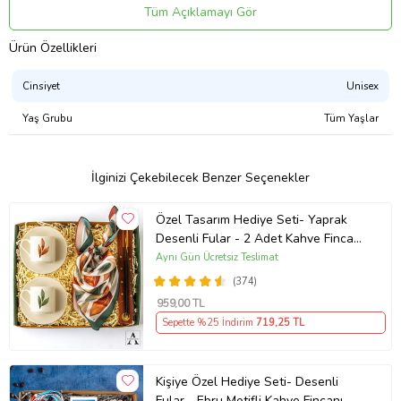
uygundur.
Tüm Açıklamayı Gör
Doğal ahşap düğme kullanılmıştır
Ürünlerimiz unisekstir.
Ürün Özellikleri
Bütün kargolarımız hediye paketi ile gönderilmektedir, gönül
rahatlığıyla sevdiklerinize direkt kargolayabilirsiniz…
Cinsiyet
Unisex
Ürün Kodu:
kcm67887116
Yaş Grubu
Tüm Yaşlar
İlginizi Çekebilecek Benzer Seçenekler
Özel Tasarım Hediye Seti- Yaprak
Desenli Fular - 2 Adet Kahve Fincanı
- Ahşap Tütsülük - Tütsü - Özel
Aynı Gün Ücretsiz Teslimat
Tasarım Hediye Kutusu
(374)
959
,00 TL
Sepette %25 İndirim
719
,25 TL
Kişiye Özel Hediye Seti- Desenli
Fular - Ebru Motifli Kahve Fincanı -