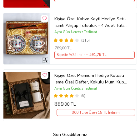
Kişiye Özel Kahve Keyfi Hediye Seti-
İsimli Ahşap Tütsülük - 4 Adet Tütsü
- 4 Parça Çiçek Motifli Kahve Fincanı
Aynı Gün Ücretsiz Teslimat
Seti - 2 Adet Mehmet Efendi Türk
(115)
Kahvesi - Mum - Çubuk Tarçın - Özel
789
,00 TL
Tasarım Hediye Kutusu
Sepette %25 İndirim
591
,75 TL
Kişiye Özel Premium Hediye Kutusu
İsme Özel Defter, Kokulu Mum, Kupa
ve Kalem
Aynı Gün Ücretsiz Teslimat
(5)
889
,00 TL
300 TL ve Üzeri 15 TL İndirim
Son Gezdikleriniz