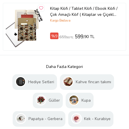
Kitap Kılıfı / Tablet Kılıfı / Ebook Kılıfı /
Çok Amaçlı Kılıf ( Kitaplar ve Çiçekler
)
Kargo Bedava
%9
599
,90 TL
659
,90 TL
Daha Fazla Kategori
Hediye Setleri
Kahve fincan takımı
Güller
Kupa
Papatya - Gerbera
Kek - Kurabiye