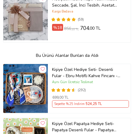
Seccade, Şal, İnci Tesbih, Asetat
Kutulu (26×23) Set-Kahve (Model 1)
Kargo Bedava
(59)
%18
704
,00 TL
856
,10 TL
Bu Ürünü Alanlar Bunları da Aldı
Kişiye Özel Hediye Seti- Desenli
Fular - Ebru Motifli Kahve Fincanı -
Mehmet Efendi Türk Kahvesi - Lotus
Aynı Gün Ücretsiz Teslimat
Mum - Polaroid Fotoğraf - Özel
(292)
Tasarım Hediye Kutusu
699
,00 TL
Sepette %25 İndirim
524
,25 TL
Kişiye Özel Papatya Hediye Seti-
Papatya Desenli Fular - Papatya