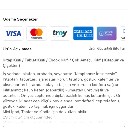
Ödeme Seçenekleri
Ürün Açıklaması
Ürün Güvenliği Bilgileri
Kitap Kılıfı / Tablet Kılıfı / Ebook Kılıfı / Çok Amaçlı Kılıf ( Kitaplar ve
Çiçekler )
İş yerinde, okulda, arabada, seyahatte ‘’Kitaplarınız İncinmesin’’.
Kitapları, tabletleri, ajandaları korur, telefon, gözlük, kalemler ve
aksesuarları bir arada kolayca taşıma ve koruma konforu sağlar.
Kılıflarımız ; Kalın Keten (gabardin) kumaştan üretilmiştir ve
astarlıdır. Ön yüz ceplerinde dijital baskılı kumaş kullanılmıştır. Ön
yüzeyde iki adet cep küçük boy ajanda, not defteri, cep telefonu,
gözlük, kalem vb taşımak için uygundur.
Mini İpad, Tablet ve Kindle için de kullanılabilir.
19 cm x 24 cm ölçülerindedir.
Makinde yıkamaya ,elde yıkamaya ve kuru hava temizliğine