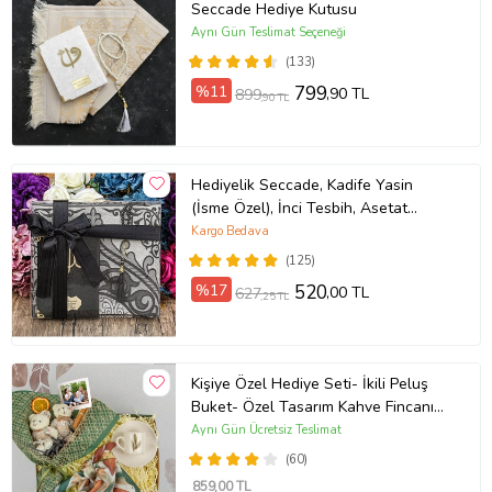
Seccade Hediye Kutusu
Aynı Gün Teslimat Seçeneği
(133)
%11
799
,90 TL
899
,90 TL
Hediyelik Seccade, Kadife Yasin
(İsme Özel), İnci Tesbih, Asetat
Kutulu (26×23) İslami Set-Krem
Kargo Bedava
(Model 5)
(125)
%17
520
,00 TL
627
,25 TL
Kişiye Özel Hediye Seti- İkili Peluş
Buket- Özel Tasarım Kahve Fincanı-
Yaprak Desenli Fular- Polaroid
Aynı Gün Ücretsiz Teslimat
Fotoğraf
(60)
859
,00 TL