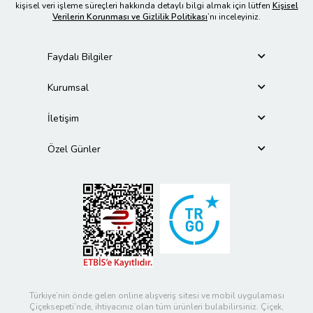
kişisel veri işleme süreçleri hakkında detaylı bilgi almak için lütfen
Kişisel
Verilerin Korunması ve Gizlilik Politikası
’nı inceleyiniz.
Faydalı Bilgiler
Kurumsal
İletişim
Özel Günler
Türkiye’nin önde gelen online alışveriş sitesi ve mobil uygulaması
Çiçeksepeti’nde, ihtiyacınız olan tüm ürünleri bulabilirsiniz. Çiçek,