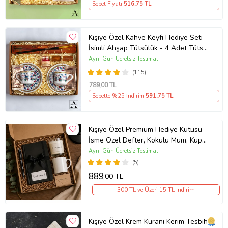
Sepet Fiyatı
516
,75 TL
Kişiye Özel Kahve Keyfi Hediye Seti-
İsimli Ahşap Tütsülük - 4 Adet Tütsü
- 4 Parça Çiçek Motifli Kahve Fincanı
Aynı Gün Ücretsiz Teslimat
Seti - 2 Adet Mehmet Efendi Türk
(115)
Kahvesi - Mum - Çubuk Tarçın - Özel
789
,00 TL
Tasarım Hediye Kutusu
Sepette %25 İndirim
591
,75 TL
Kişiye Özel Premium Hediye Kutusu
İsme Özel Defter, Kokulu Mum, Kupa
ve Kalem
Aynı Gün Ücretsiz Teslimat
(5)
889
,00 TL
300 TL ve Üzeri 15 TL İndirim
Kişiye Özel Krem Kuranı Kerim Tesbih