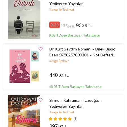
Yediveren Yayınları
Kargo ile Teslimat
%33
90
,36 TL
135
,54 TL
9,63 TL'den Başlayan Taksitlerle
Bir Kürt Sevdim Romanı - Dilek Bilgiç
Esen 9786257099301 - Not Defterli
Seti (Renksiz)
Kargo Bedava
440
,00 TL
46,93 TL'den Başlayan Taksitlerle
Simru - Kahraman Tazeoğlu -
Yediveren Yayınları
Kargo ile Teslimat
(1)
297
,00 TL