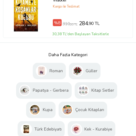
Walker
Kargo ile Teslimat
%8
284
,90 TL
310
,00 TL
30,38 TL'den Başlayan Taksitlerle
Daha Fazla Kategori
Roman
Güller
Papatya - Gerbera
Kitap Setler
Kupa
Çocuk Kitapları
Türk Edebiyatı
Kek - Kurabiye