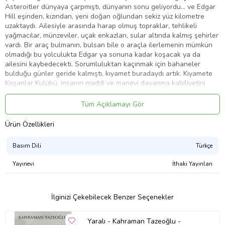
Asteroitler dünyaya çarpmıştı, dünyanın sonu geliyordu… ve Edgar
Hill eşinden, kızından, yeni doğan oğlundan sekiz yüz kilometre
uzaktaydı. Ailesiyle arasında harap olmuş topraklar, tehlikeli
yağmacılar, münzeviler, uçak enkazları, sular altında kalmış şehirler
vardı. Bir araç bulmanın, bulsan bile o araçla ilerlemenin mümkün
olmadığı bu yolculukta Edgar ya sonuna kadar koşacak ya da
ailesini kaybedecekti. Sorumluluktan kaçınmak için bahaneler
bulduğu günler geride kalmıştı, kıyamet buradaydı artık. Kıyamete
Koşanlar Kulübü, insanın maddi ve manevi dayanma kabiliyetini
anlatan, son sayfaya neredeyse koşa koşa geleceğiniz bir roman.
“Muhteşem bir keşif.” - Stephen King - “Kusurlu bir adamın, kıyamet
Tüm Açıklamayı Gör
sonrasında hayatta kalıp kendini affettirmesinin, incelikle yazılmış
hikâyesi.” - Booklist - “Rahatsız edici, yüreklerinizi dağlayacak,
Ürün Özellikleri
elinizden bırakamayacağınız bir roman.” - Library Journal - (Tanıtım
Bülteninden)
Basım Dili
Türkçe
Ürün Kodu:
kcm85488643
Yayınevi
İthaki Yayınları
İlginizi Çekebilecek Benzer Seçenekler
Yaralı - Kahraman Tazeoğlu -