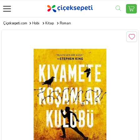
Çiçeksepeti.com
Hobi
Kitap
Roman