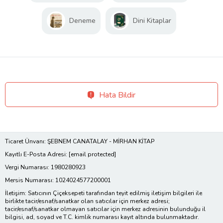
Deneme
Dini Kitaplar
Hata Bildir
Ticaret Ünvanı: ŞEBNEM CANATALAY - MİRHAN KİTAP
Kayıtlı E-Posta Adresi:
[email protected]
Vergi Numarası: 1980280923
Mersis Numarası: 1024024577200001
İletişim: Satıcının Çiçeksepeti tarafından teyit edilmiş iletişim bilgileri ile
birlikte tacir/esnaf/sanatkar olan satıcılar için merkez adresi;
tacir/esnaf/sanatkar olmayan satıcılar için merkez adresinin bulunduğu il
bilgisi, ad, soyad ve T.C. kimlik numarası kayıt altında bulunmaktadır.