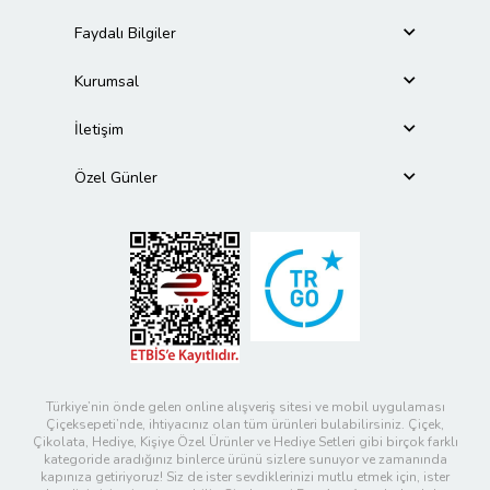
Faydalı Bilgiler
Kurumsal
İletişim
Özel Günler
Türkiye’nin önde gelen online alışveriş sitesi ve mobil uygulaması
Çiçeksepeti’nde, ihtiyacınız olan tüm ürünleri bulabilirsiniz. Çiçek,
Çikolata, Hediye, Kişiye Özel Ürünler ve Hediye Setleri gibi birçok farklı
kategoride aradığınız binlerce ürünü sizlere sunuyor ve zamanında
kapınıza getiriyoruz! Siz de ister sevdiklerinizi mutlu etmek için, ister