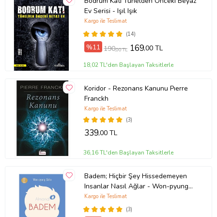
Bodrum Katı Tünelden Önceki Beyaz
Ev Serisi - Işıl Işık
Kargo ile Teslimat
(14)
%11
169
,00 TL
190
,00 TL
18,02 TL'den Başlayan Taksitlerle
Koridor - Rezonans Kanunu Pıerre
Franckh
Kargo ile Teslimat
(3)
339
,00 TL
36,16 TL'den Başlayan Taksitlerle
Badem; Hiçbir Şey Hissedemeyen
Insanlar Nasıl Ağlar - Won-pyung
Sohn - Peta Kitap
Kargo ile Teslimat
(3)