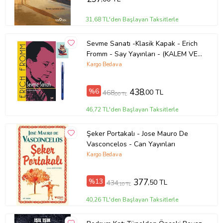
31,68 TL'den Başlayan Taksitlerle
Sevme Sanatı -Klasik Kapak - Erich
Fromm - Say Yayınları - (KALEM VE
NOT DEFTERLİ) (Renksiz)
Kargo Bedava
%6
438
,00 TL
468
,00 TL
46,72 TL'den Başlayan Taksitlerle
Şeker Portakalı - Jose Mauro De
Vasconcelos - Can Yayınları
Kargo Bedava
%13
377
,50 TL
434
,10 TL
40,26 TL'den Başlayan Taksitlerle