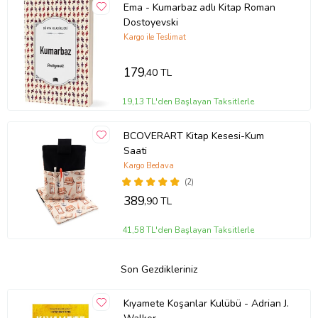
Ema - Kumarbaz adlı Kitap Roman
Dostoyevski
Kargo ile Teslimat
179
,40 TL
19,13 TL'den Başlayan Taksitlerle
BCOVERART Kitap Kesesi-Kum
Saati
Kargo Bedava
(2)
389
,90 TL
41,58 TL'den Başlayan Taksitlerle
Son Gezdikleriniz
Kıyamete Koşanlar Kulübü - Adrian J.