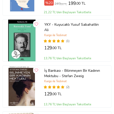
%20
199
,00 TL
249
,00 TL
21,22 TL'den Başlayan Taksitlerle
YKY - Kuyucaklı Yusuf Sabahattin
Ali
Kargo ile Teslimat
(1)
129
,00 TL
13,76 TL'den Başlayan Taksitlerle
İş Bankası - Bilinmeyen Bir Kadının
Mektubu - Stefan Zweig
Kargo ile Teslimat
(2)
129
,00 TL
13,76 TL'den Başlayan Taksitlerle