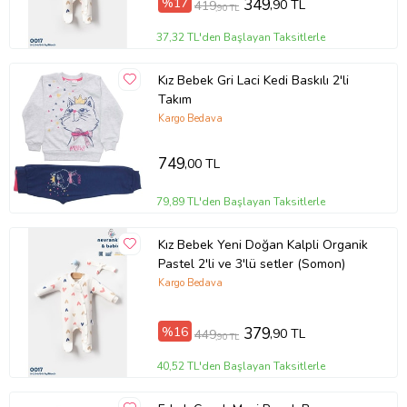
%17
349
,90 TL
419
,90 TL
37,32 TL'den Başlayan Taksitlerle
Kız Bebek Gri Laci Kedi Baskılı 2'li
Takım
Kargo Bedava
749
,00 TL
79,89 TL'den Başlayan Taksitlerle
Kız Bebek Yeni Doğan Kalpli Organik
Pastel 2'li ve 3'lü setler (Somon)
Kargo Bedava
%16
379
,90 TL
449
,90 TL
40,52 TL'den Başlayan Taksitlerle