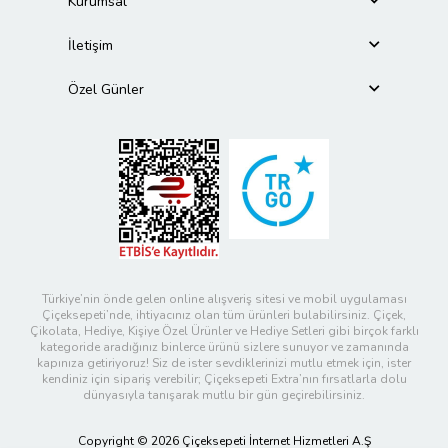
Kurumsal
İletişim
Özel Günler
Türkiye’nin önde gelen online alışveriş sitesi ve mobil uygulaması
Çiçeksepeti’nde, ihtiyacınız olan tüm ürünleri bulabilirsiniz. Çiçek,
Çikolata, Hediye, Kişiye Özel Ürünler ve Hediye Setleri gibi birçok farklı
kategoride aradığınız binlerce ürünü sizlere sunuyor ve zamanında
kapınıza getiriyoruz! Siz de ister sevdiklerinizi mutlu etmek için, ister
kendiniz için sipariş verebilir; Çiçeksepeti Extra’nın fırsatlarla dolu
dünyasıyla tanışarak mutlu bir gün geçirebilirsiniz.
Copyright © 2026 Çiçeksepeti İnternet Hizmetleri A.Ş