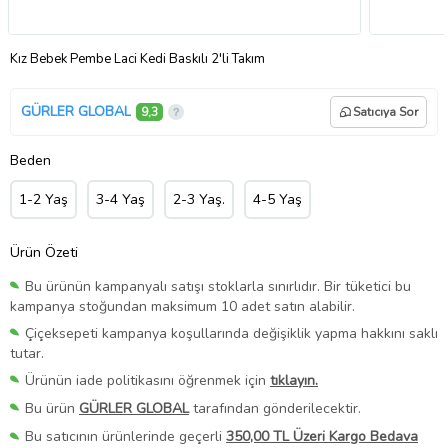
Kız Bebek Pembe Laci Kedi Baskılı 2'li Takım
GÜRLER GLOBAL
9,3
Satıcıya Sor
Beden
1-2 Yaş
3-4 Yaş
2-3 Yaş.
4-5 Yaş
Ürün Özeti
Bu ürünün kampanyalı satışı stoklarla sınırlıdır. Bir tüketici bu
kampanya stoğundan maksimum 10 adet satın alabilir.
Çiçeksepeti kampanya koşullarında değişiklik yapma hakkını saklı
tutar.
Ürünün iade politikasını öğrenmek için
tıklayın.
Bu ürün
GÜRLER GLOBAL
tarafından gönderilecektir.
Bu satıcının ürünlerinde geçerli
350,00 TL Üzeri Kargo Bedava