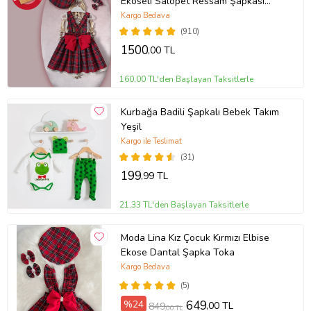
Ekoseli Salopet Ressam Şapkası
Fiyonk Toka Takım
Kargo Bedava
(910)
1500
,00 TL
160,00 TL'den Başlayan Taksitlerle
Kurbağa Badili Şapkalı Bebek Takım
Yeşil
Kargo ile Teslimat
(31)
199
,99 TL
21,33 TL'den Başlayan Taksitlerle
Moda Lina Kız Çocuk Kırmızı Elbise
Ekose Dantal Şapka Toka
Kargo Bedava
(5)
%24
649
,00 TL
849
,00 TL