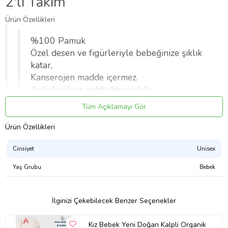
2'li Takım
Ürün Özellikleri
%100 Pamuk
Özel desen ve figürleriyle bebeğinize şıklık
katar,
Kanserojen madde içermez.
Antialerjik ve antibakteriyeldir.
Üretiminde bebeğinizin sağlığına zarar
Tüm Açıklamayı Gör
verecek hiç bir malzeme kullanılmamıştır.
Yumuşacıktır.
Ürün Özellikleri
Tamamen yerli üretimdir
Cinsiyet
Unisex
Yaş Grubu
Bebek
Yıkama Talimatı
30 derece sıcaklıkta yıkayınız
İlginizi Çekebilecek Benzer Seçenekler
Çamaşır suyu kullanmayınız
Maksimum 120 derece sıcaklıkta ütüleyiniz
Kız Bebek Yeni Doğan Kalpli Organik