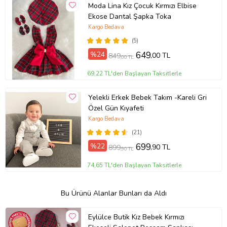
Moda Lina Kız Çocuk Kırmızı Elbise
Ekose Dantal Şapka Toka
Kargo Bedava
(5)
%24
649
,00 TL
849
,00 TL
69,22 TL'den Başlayan Taksitlerle
Yelekli Erkek Bebek Takım -Kareli Gri
Özel Gün Kıyafeti
Kargo Bedava
(21)
%22
699
,90 TL
899
,90 TL
74,65 TL'den Başlayan Taksitlerle
Bu Ürünü Alanlar Bunları da Aldı
Eylülce Butik Kız Bebek Kırmızı