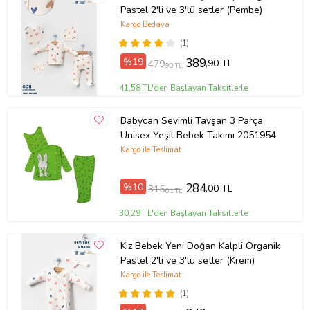
Pastel 2'li ve 3'lü setler (Pembe)
Kuru Temizleme yapılmamalıdır
Kargo Bedava
Çamaşır makinesinde kurutmayınız
(1)
%19
389
,90 TL
479
,90 TL
41,58 TL'den Başlayan Taksitlerle
Ürün Kodu:
kcm1459610
Babycan Sevimli Tavşan 3 Parça
Unisex Yeşil Bebek Takımı 2051954
Kargo ile Teslimat
%10
284
,00 TL
315
,01 TL
30,29 TL'den Başlayan Taksitlerle
Kız Bebek Yeni Doğan Kalpli Organik
Pastel 2'li ve 3'lü setler (Krem)
Kargo ile Teslimat
(1)