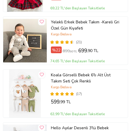
69,22 TL'den Başlayan Taksitlerle
Yelekli Erkek Bebek Takım -Kareli Gri
Özel Gün Kıyafeti
Kargo Bedava
(21)
%22
699
,90 TL
899
,90 TL
74,65 TL'den Başlayan Taksitlerle
Koala Görselli Bebek 6'lı Alt Üst
Takım Seti Çok Renkli
Kargo Bedava
(17)
599
,99 TL
63,99 TL'den Başlayan Taksitlerle
Hello Ayılar Desenli 3'lü Bebek