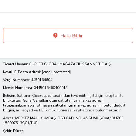
Hata Bildir
Ticaret Ünvanı: GÜRLER GLOBAL MAĞAZACILIK SAN.VE TİC.A.Ş.
Kayıtlı E-Posta Adresi:
[email protected]
Vergi Numarası: 4450164604
Mersis Numarası: 0445016460400015
İletişim: Satıcının Çiçeksepeti tarafından teyit edilmiş iletişim bilgileri ile
birlikte tacir/esnaf/sanatkar olan satıcılar için merkez adresi;
tacir/esnaf/sanatkar olmayan satıcılar için merkez adresinin bulunduğu il
bilgisi, ad, soyad ve T.C. kimlik numarası kayıt altında bulunmaktadır.
Adres: MERKEZ MAH. KUMBAŞI OSB CAD. NO: 46 GÜMÜŞOVA/ DÜZCE
1500075139/81/TUR
Şehir: Düzce