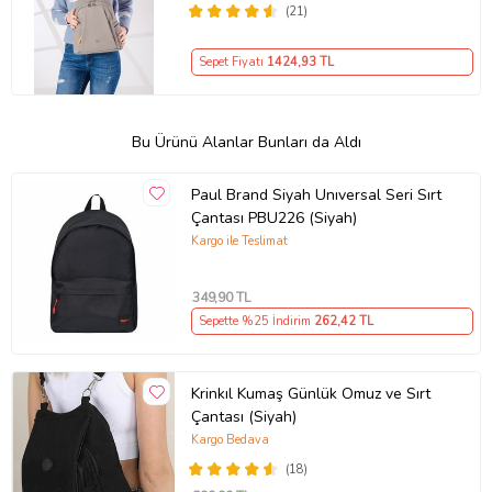
(21)
Sepet Fiyatı
1424
,93 TL
Bu Ürünü Alanlar Bunları da Aldı
Paul Brand Siyah Unıversal Seri Sırt
Çantası PBU226 (Siyah)
Kargo ile Teslimat
349
,90 TL
Sepette %25 İndirim
262
,42 TL
Krinkıl Kumaş Günlük Omuz ve Sırt
Çantası (Siyah)
Kargo Bedava
(18)