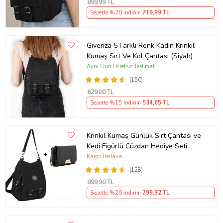
899
,99 TL
Sepette %20 İndirim
719
,99 TL
Givenza 5 Farklı Renk Kadın Krinkıl
Kumaş Sırt Ve Kol Çantası (Siyah)
Aynı Gün Ücretsiz Teslimat
(150)
629
,00 TL
Sepette %15 İndirim
534
,65 TL
Krinkıl Kumaş Günlük Sırt Çantası ve
Kedi Figürlü Cüzdan Hediye Seti
Kargo Bedava
(128)
999
,90 TL
Sepette %20 İndirim
799
,92 TL