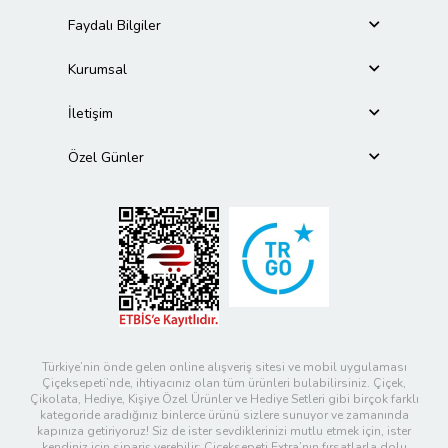
Faydalı Bilgiler
Kurumsal
İletişim
Özel Günler
Türkiye’nin önde gelen online alışveriş sitesi ve mobil uygulaması
Çiçeksepeti’nde, ihtiyacınız olan tüm ürünleri bulabilirsiniz. Çiçek,
Çikolata, Hediye, Kişiye Özel Ürünler ve Hediye Setleri gibi birçok farklı
kategoride aradığınız binlerce ürünü sizlere sunuyor ve zamanında
kapınıza getiriyoruz! Siz de ister sevdiklerinizi mutlu etmek için, ister
kendiniz için sipariş verebilir; Çiçeksepeti Extra’nın fırsatlarla dolu