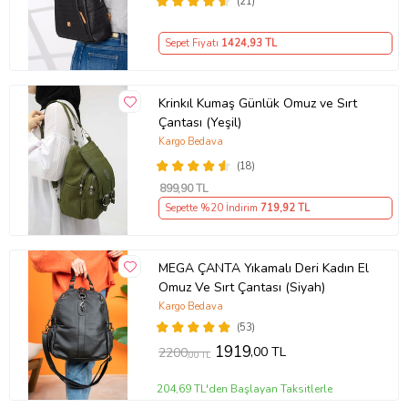
(21)
Sepet Fiyatı
1424
,93 TL
Krinkıl Kumaş Günlük Omuz ve Sırt
Çantası (Yeşil)
Kargo Bedava
(18)
899
,90 TL
Sepette %20 İndirim
719
,92 TL
MEGA ÇANTA Yıkamalı Deri Kadın El
Omuz Ve Sırt Çantası (Siyah)
Kargo Bedava
(53)
1919
,00 TL
2200
,00 TL
204,69 TL'den Başlayan Taksitlerle