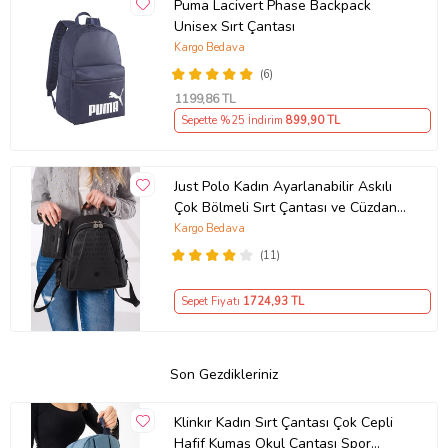
Puma Lacivert Phase Backpack
Unisex Sırt Çantası
Kargo Bedava
(6)
1199
,86 TL
Sepette %25 İndirim
899
,90 TL
Just Polo Kadın Ayarlanabilir Askılı
Çok Bölmeli Sırt Çantası ve Cüzdan
Kombini PBU4040-1006 (Siyah)
Kargo Bedava
(11)
Sepet Fiyatı
1724
,93 TL
Son Gezdikleriniz
Klinkır Kadın Sırt Çantası Çok Cepli
Hafif Kumaş Okul Çantası Spor