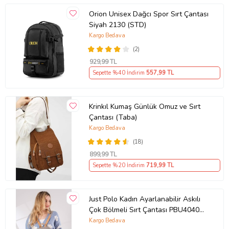
Orion Unisex Dağcı Spor Sırt Çantası
Siyah 2130 (STD)
Kargo Bedava
(2)
929
,99 TL
Sepette %40 İndirim
557
,99 TL
Krinkıl Kumaş Günlük Omuz ve Sırt
Çantası (Taba)
Kargo Bedava
(18)
899
,99 TL
Sepette %20 İndirim
719
,99 TL
Just Polo Kadın Ayarlanabilir Askılı
Çok Bölmeli Sırt Çantası PBU4040
(Gri)
Kargo Bedava