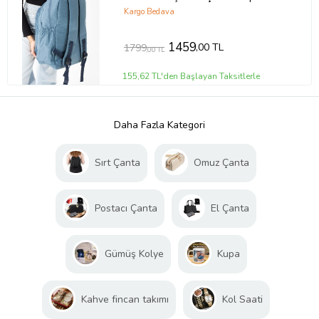
Seyahat Çantası Çok Cepli Hafif
Kargo Bedava
Bayan Çanta
1459
,00 TL
1799
,00 TL
155,62 TL'den Başlayan Taksitlerle
Daha Fazla Kategori
Sırt Çanta
Omuz Çanta
Postacı Çanta
El Çanta
Gümüş Kolye
Kupa
Kahve fincan takımı
Kol Saati