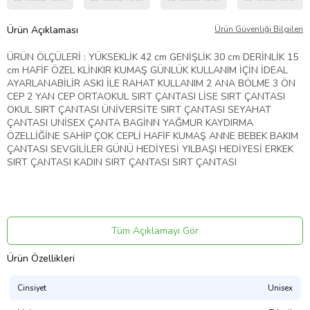
Ürün Açıklaması
Ürün Güvenliği Bilgileri
ÜRÜN ÖLÇÜLERİ : YÜKSEKLİK 42 cm GENİŞLİK 30 cm DERİNLİK 15
cm HAFİF ÖZEL KLİNKIR KUMAŞ GÜNLÜK KULLANIM İÇİN İDEAL
AYARLANABİLİR ASKI İLE RAHAT KULLANIM 2 ANA BÖLME 3 ÖN
CEP 2 YAN CEP ORTAOKUL SIRT ÇANTASI LİSE SIRT ÇANTASI
OKUL SIRT ÇANTASI ÜNİVERSİTE SIRT ÇANTASI SEYAHAT
ÇANTASI UNİSEX ÇANTA BAGİNN YAĞMUR KAYDIRMA
ÖZELLİĞİNE SAHİP ÇOK CEPLİ HAFİF KUMAŞ ANNE BEBEK BAKIM
ÇANTASI SEVGİLİLER GÜNÜ HEDİYESİ YILBAŞI HEDİYESİ ERKEK
SIRT ÇANTASI KADIN SIRT ÇANTASI SIRT ÇANTASI
Ürün Kodu:
kcs601787891
Tüm Açıklamayı Gör
Ürün Özellikleri
Cinsiyet
Unisex