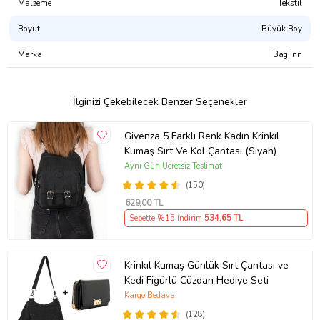
Malzeme
Tekstil
Boyut
Büyük Boy
Marka
Bag Inn
İlginizi Çekebilecek Benzer Seçenekler
Givenza 5 Farklı Renk Kadın Krinkıl
Kumaş Sırt Ve Kol Çantası (Siyah)
Aynı Gün Ücretsiz Teslimat
(150)
629
,00 TL
Sepette %15 İndirim
534
,65 TL
Krinkıl Kumaş Günlük Sırt Çantası ve
Kedi Figürlü Cüzdan Hediye Seti
Kargo Bedava
(128)