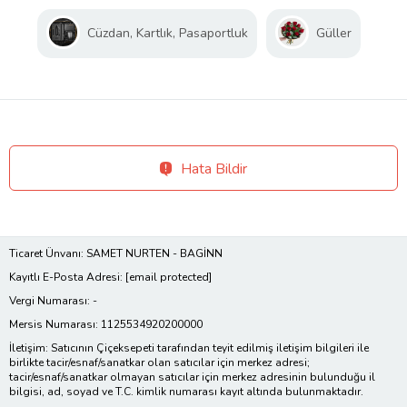
Cüzdan, Kartlık, Pasaportluk
Güller
Hata Bildir
Ticaret Ünvanı: SAMET NURTEN - BAGİNN
Kayıtlı E-Posta Adresi:
[email protected]
Vergi Numarası: -
Mersis Numarası: 1125534920200000
İletişim: Satıcının Çiçeksepeti tarafından teyit edilmiş iletişim bilgileri ile
birlikte tacir/esnaf/sanatkar olan satıcılar için merkez adresi;
tacir/esnaf/sanatkar olmayan satıcılar için merkez adresinin bulunduğu il
bilgisi, ad, soyad ve T.C. kimlik numarası kayıt altında bulunmaktadır.