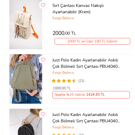
Sırt Çantası Kanvas Nakışlı
Ayarlanabilir (Krem)
Kargo Bedava
2000
,00 TL
2000 TL ve Üzeri 180 TL İndirim
Just Polo Kadın Ayarlanabilir Askılı
Çok Bölmeli Sırt Çantası PBU4040
(Yeşil)
Kargo Bedava
(21)
1899
,90 TL
Sepette %25 İndirim
1424
,93 TL
Just Polo Kadın Ayarlanabilir Askılı
Çok Bölmeli Sırt Çantası PBU4040
(Siyah Taba)
Kargo Bedava