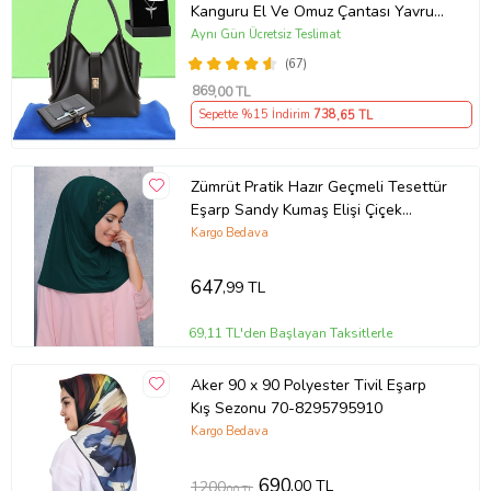
Kanguru El Ve Omuz Çantası Yavru
Çantalı Cüzdan Ve Kolye Hediyeli
Aynı Gün Ücretsiz Teslimat
(67)
869
,00 TL
Sepette %15 İndirim
738
,65 TL
Zümrüt Pratik Hazır Geçmeli Tesettür
Eşarp Sandy Kumaş Elişi Çiçek
İşlemeli Pullu 1604_37
Kargo Bedava
647
,99 TL
69,11 TL'den Başlayan Taksitlerle
Aker 90 x 90 Polyester Tivil Eşarp
Kış Sezonu 70-8295795910
Kargo Bedava
690
,00 TL
1200
,00 TL