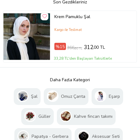
Son Gezdikleriniz
Krem Pamuklu Şal
Kargo ile Teslimat
%15
312
,00 TL
366
,60 TL
33,28 TL'den Başlayan Taksitlerle
Daha Fazla Kategori
Şal
Omuz Çanta
Eşarp
Güller
Kahve fincan takımı
Papatya - Gerbera
Aksesuar Seti