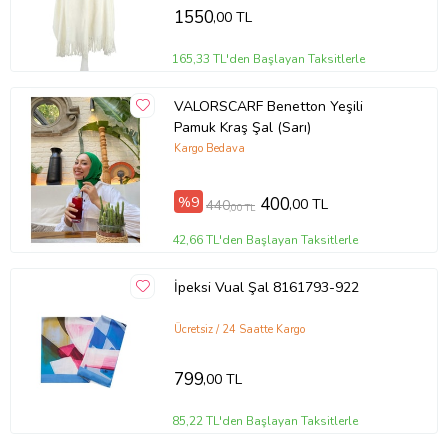
1550
,00 TL
165,33 TL'den Başlayan Taksitlerle
VALORSCARF Benetton Yeşili
Pamuk Kraş Şal (Sarı)
Kargo Bedava
%9
400
,00 TL
440
,00 TL
42,66 TL'den Başlayan Taksitlerle
İpeksi Vual Şal 8161793-922
Ücretsiz / 24 Saatte Kargo
799
,00 TL
85,22 TL'den Başlayan Taksitlerle