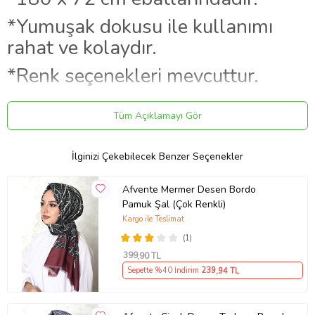
*Yumuşak dokusu ile kullanımı
rahat ve kolaydır.
*Renk seçenekleri mevcuttur.
*İkranur pamuklu şal
Tüm Açıklamayı Gör
kıyafetlerinizin tamamlayıcısı ve
zerafetinizin simgesi olacaktır.
İlginizi Çekebilecek Benzer Seçenekler
Afvente Mermer Desen Bordo
Ürün Kodu:
kc3057416
Pamuk Şal (Çok Renkli)
Kargo ile Teslimat
(1)
399
,90 TL
Sepette %40 İndirim
239
,94 TL