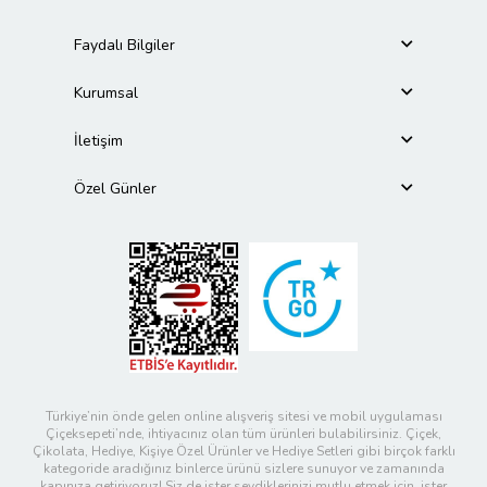
Faydalı Bilgiler
Kurumsal
İletişim
Özel Günler
Türkiye’nin önde gelen online alışveriş sitesi ve mobil uygulaması
Çiçeksepeti’nde, ihtiyacınız olan tüm ürünleri bulabilirsiniz. Çiçek,
Çikolata, Hediye, Kişiye Özel Ürünler ve Hediye Setleri gibi birçok farklı
kategoride aradığınız binlerce ürünü sizlere sunuyor ve zamanında
kapınıza getiriyoruz! Siz de ister sevdiklerinizi mutlu etmek için, ister