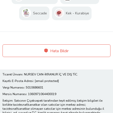
Seccade
Kek - Kurabiye
Hata Bildir
Ticaret Ünvanı: NURSEV CAN-İKRANUR İÇ VE DIŞ TİC.
Kayıtlı E-Posta Adresi:
[email protected]
Vergi Numarası: 5010686601
Mersis Numarası: 1060971064400019
İletişim: Satıcının Çiçeksepeti tarafından teyit edilmiş iletişim bilgileri ile
birlikte tacir/esnaf/sanatkar olan satıcılar için merkez adresi;
tacir/esnaf/sanatkar olmayan satıcılar için merkez adresinin bulunduğu il
bilgisi, ad, soyad ve T.C. kimlik numarası kayıt altında bulunmaktadır.