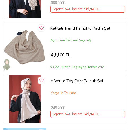
399
,90 TL
Sepette %40 İndirim
239
,94 TL
Kaliteli Trend Pamuklu Kadın Şal
Aynı Gün Teslimat Seçeneği
499
,00 TL
53,22 TL'den Başlayan Taksitlerle
Afvente Taş Cazz Pamuk Şal
Kargo ile Teslimat
249
,90 TL
Sepette %40 İndirim
149
,94 TL