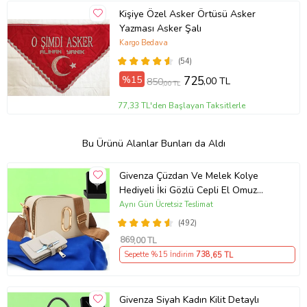
Kişiye Özel Asker Örtüsü Asker
Yazması Asker Şalı
Kargo Bedava
(54)
%15
725
,00 TL
850
,00 TL
77,33 TL'den Başlayan Taksitlerle
Bu Ürünü Alanlar Bunları da Aldı
Givenza Çüzdan Ve Melek Kolye
Hediyeli İki Gözlü Cepli El Omuz
Çanta (Krem)
Aynı Gün Ücretsiz Teslimat
(492)
869
,00 TL
Sepette %15 İndirim
738
,65 TL
Givenza Siyah Kadın Kilit Detaylı