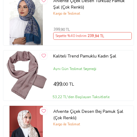
Afvente Çiçek Desen Turkuaz Pamuk
Şal (Çok Renkli)
Kargo ile Teslimat
399
,90 TL
Sepette %40 İndirim
239
,94 TL
Kaliteli Trend Pamuklu Kadın Şal
Aynı Gün Teslimat Seçeneği
499
,00 TL
53,22 TL'den Başlayan Taksitlerle
Afvente Çiçek Desen Bej Pamuk Şal
(Çok Renkli)
Kargo ile Teslimat