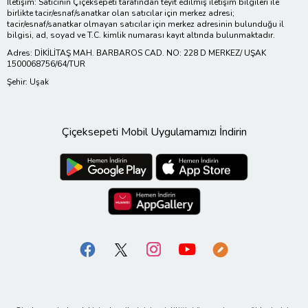
İletişim: Satıcının Çiçeksepeti tarafından teyit edilmiş iletişim bilgileri ile
birlikte tacir/esnaf/sanatkar olan satıcılar için merkez adresi;
tacir/esnaf/sanatkar olmayan satıcılar için merkez adresinin bulunduğu il
bilgisi, ad, soyad ve T.C. kimlik numarası kayıt altında bulunmaktadır.
Adres: DİKİLİTAŞ MAH. BARBAROS CAD. NO: 228 D MERKEZ/ UŞAK
1500068756/64/TUR
Şehir: Uşak
Çiçeksepeti Mobil Uygulamamızı İndirin