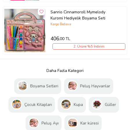
Sanrio Cinnamoroll Mymelody
Kuromi Hediyelik Boyama Seti
Kargo Bedava
406
,00 TL
2. Ürüne %5 İndirim
Daha Fazla Kategori
Boyama Setleri
Peluş Hayvanlar
Çocuk Kitapları
Kupa
Güller
Peluş Ayı
Kar küresi