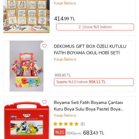
Çocuk Aktivite Seti
Kargo Bedava
414
,99 TL
2. Ürüne %5 İndirim
DEKOMUS GIFT BOX ÖZELİ KUTULU
FATİH BOYAMA OKUL HOBİ SETİ
Kargo Bedava
999
,90 TL
Sepette %10 İndirim
904
,11 TL
Boyama Seti Fatih Boyama Çantası
Kuru Boya Sulu Boya Pastel Boya
Keçeli Kalem Set (Karışık)
Kargo Bedava
(1)
%31
683
,43 TL
990
,64 TL