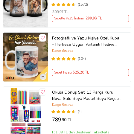
Ablaya Abiye Kız Erkek Kardeşe
(1572)
Arkadaşa Resimli Günü Yıl Dönümü
399
,97 TL
Hediyesi
Sepette %25 İndirim
299
,98 TL
Fotoğraflı ve Yazılı Kişiye Özel Kupa
– Herkese Uygun Anlamlı Hediye
Porselen Baskılı Kupa (Beyaz)
Kargo Bedava
(104)
Sepet Fiyatı
525
,20 TL
Okula Dönüş Seti 13 Parça Kuru
Boya Sulu Boya Pastel Boya Keçeli
Kalem Ekonomik Okul Kırtasiye Seti
Kargo Bedava
(4)
789
,90 TL
151,39 TL'den Başlayan Taksitlerle