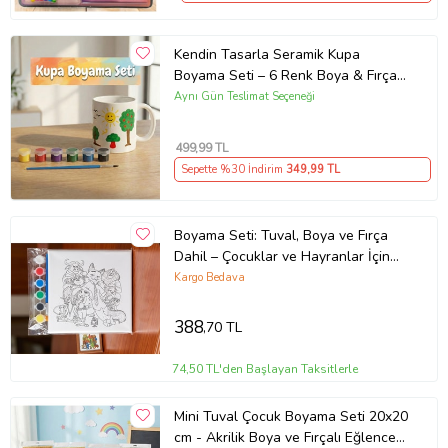
Kendin Tasarla Seramik Kupa
Boyama Seti – 6 Renk Boya & Fırça
ile Yaratıcı Hobi Hediyesi
Aynı Gün Teslimat Seçeneği
499
,99 TL
Sepette %30 İndirim
349
,99 TL
Boyama Seti: Tuval, Boya ve Fırça
Dahil – Çocuklar ve Hayranlar İçin
Eğlenceli Boyama Kiti
Kargo Bedava
388
,70 TL
74,50 TL'den Başlayan Taksitlerle
Mini Tuval Çocuk Boyama Seti 20x20
cm - Akrilik Boya ve Fırçalı Eğlenceli