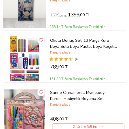
gelmeyecek şekilde başka bir kutu veya kargo poşeti ile
Paketi (Doğal Beyaz)
Kargo Bedava
paketlenmeli iade kargo kodu ile gönderilmelidir.
Satış Sonrası
1399
,00 TL
1599
,00 TL
Ürünlerimizle ilgili deneyimlerinizi, ürün yorumları kısmında
268,14 TL'den Başlayan Taksitlerle
belirtmeniz ürünlerimiz hakkındaki görüşleriniz doğrultusunda
hizmet kalitemizi arttırmamıza katkı sağlarken ürünlerimiz ile
ilgilenen diğer müşterilerimize de ön bilgi sağlamaktadır.
Okula Dönüş Seti 13 Parça Kuru
Boya Sulu Boya Pastel Boya Keçeli
Kalem Ekonomik Okul Kırtasiye Seti
Kargo Bedava
(4)
Ürün Kodu:
kcm94034474
789
,90 TL
151,39 TL'den Başlayan Taksitlerle
Sanrio Cinnamoroll Mymelody
Kuromi Hediyelik Boyama Seti
Kargo Bedava
406
,00 TL
2. Ürüne %5 İndirim