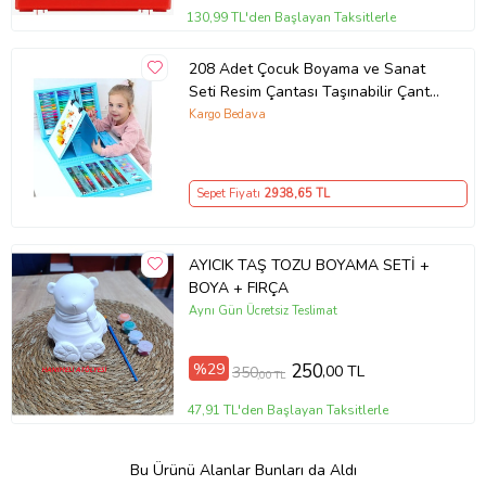
130,99 TL'den Başlayan Taksitlerle
208 Adet Çocuk Boyama ve Sanat
Seti Resim Çantası Taşınabilir Çanta
Okul Öncesi Hediye Kırtasiye Set
Kargo Bedava
(Mavi)
Sepet Fiyatı
2938
,65 TL
AYICIK TAŞ TOZU BOYAMA SETİ +
BOYA + FIRÇA
Aynı Gün Ücretsiz Teslimat
%29
250
,00 TL
350
,00 TL
47,91 TL'den Başlayan Taksitlerle
Bu Ürünü Alanlar Bunları da Aldı