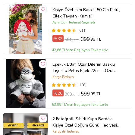
Kişiye Özel İsim Baskılı 50 Cm Pelüş
Çilek Tavşan (Kırmızı)
Aynı Gün Teslimat Seçeneği
(611)
%32
399
,99 TL
591
,48 TL
42,66 TL'den Başlayan Taksitlerle
Eşeklik Ettim Özür Dilerim Baskılı
Tişörtlü Peluş Eşek 22cm - Özür
Hediyesi Oyuncak Peluş (Gri)
Kargo Bedava
(108)
%26
599
,99 TL
809
,99 TL
63,99 TL'den Başlayan Taksitlerle
2 Fotoğraflı Sihirli Kupa Bardak
Kişiye Özel Doğum Günü Hediyesi
Sevgiliye Hediye Anneye Babaya
Kargo ile Teslimat