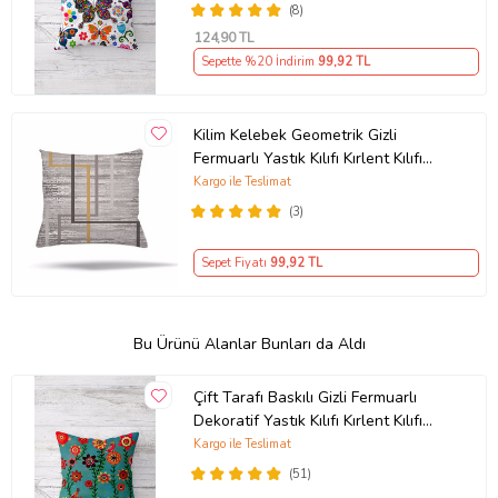
(8)
124
,90 TL
Sepette %20 İndirim
99
,92 TL
Kilim Kelebek Geometrik Gizli
Fermuarlı Yastık Kılıfı Kırlent Kılıfı
Koltuk Yastık Kılıfı (Gri)
Kargo ile Teslimat
(3)
Sepet Fiyatı
99
,92 TL
Bu Ürünü Alanlar Bunları da Aldı
Çift Tarafı Baskılı Gizli Fermuarlı
Dekoratif Yastık Kılıfı Kırlent Kılıfı
Koltuk Yastık Kılıfı (Turkuaz-Yeşil)
Kargo ile Teslimat
(51)