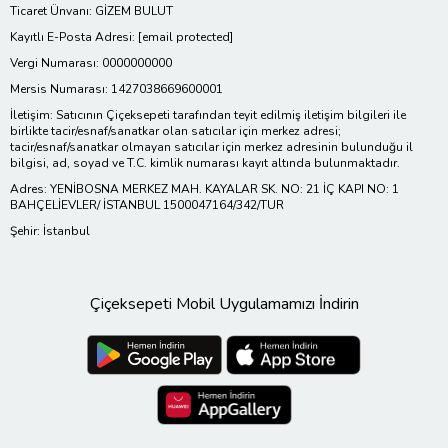
Ticaret Ünvanı: GİZEM BULUT
Kayıtlı E-Posta Adresi:
[email protected]
Vergi Numarası: 0000000000
Mersis Numarası: 1427038669600001
İletişim: Satıcının Çiçeksepeti tarafından teyit edilmiş iletişim bilgileri ile
birlikte tacir/esnaf/sanatkar olan satıcılar için merkez adresi;
tacir/esnaf/sanatkar olmayan satıcılar için merkez adresinin bulunduğu il
bilgisi, ad, soyad ve T.C. kimlik numarası kayıt altında bulunmaktadır.
Adres: YENİBOSNA MERKEZ MAH. KAYALAR SK. NO: 21 İÇ KAPI NO: 1
BAHÇELİEVLER/ İSTANBUL 1500047164/342/TUR
Şehir: İstanbul
Çiçeksepeti Mobil Uygulamamızı İndirin