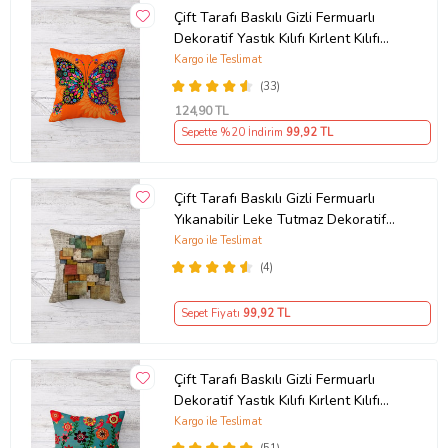
Çift Tarafı Baskılı Gizli Fermuarlı
Dekoratif Yastık Kılıfı Kırlent Kılıfı
Koltuk Yastık Kılıfı (Turuncu)
Kargo ile Teslimat
(33)
124
,90 TL
Sepette %20 İndirim
99
,92 TL
Çift Tarafı Baskılı Gizli Fermuarlı
Yıkanabilir Leke Tutmaz Dekoratif
Kırlent Kılıfı Yastık Kılıfı (Kum Beji)
Kargo ile Teslimat
(4)
Sepet Fiyatı
99
,92 TL
Çift Tarafı Baskılı Gizli Fermuarlı
Dekoratif Yastık Kılıfı Kırlent Kılıfı
Koltuk Yastık Kılıfı (Turkuaz-Yeşil)
Kargo ile Teslimat