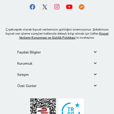
Çiçeksepeti olarak kişisel verilerinizin gizliliğini önemsiyoruz. Şirketimizin
kişisel veri işleme süreçleri hakkında detaylı bilgi almak için lütfen
Kişisel
Verilerin Korunması ve Gizlilik Politikası
’nı inceleyiniz.
Faydalı Bilgiler
Kurumsal
İletişim
Özel Günler