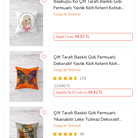
Baykuşlu Kız Çift Tarafı Baskılı Gizli
Fermuarlı Yastık Kılıfı Kırlent Koltuk
Yastık Kılıfı (Pembe)
Kargo ile Teslimat
Sepet Fiyatı
99
,92 TL
Çift Tarafı Baskılı Gizli Fermuarlı
Dekoratif Yastık Kılıfı Kırlent Kılıfı
Koltuk Yastık Kılıfı (Turuncu)
Kargo ile Teslimat
(33)
124
,90 TL
Sepette %20 İndirim
99
,92 TL
Çift Tarafı Baskılı Gizli Fermuarlı
Yıkanabilir Leke Tutmaz Dekoratif
Kırlent Kılıfı Yastık Kılıfı (Kum Beji)
Kargo ile Teslimat
(4)