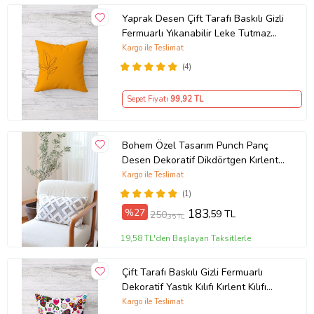
Yaprak Desen Çift Tarafı Baskılı Gizli
Fermuarlı Yıkanabilir Leke Tutmaz
Dekoratif Kırlent Kılıfı (Turuncu)
Kargo ile Teslimat
(4)
Sepet Fiyatı
99
,92 TL
Bohem Özel Tasarım Punch Panç
Desen Dekoratif Dikdörtgen Kırlent
Kılıfı 28x50 cm Mila Gri
Kargo ile Teslimat
(1)
%27
183
,59 TL
250
,35 TL
19,58 TL'den Başlayan Taksitlerle
Çift Tarafı Baskılı Gizli Fermuarlı
Dekoratif Yastık Kılıfı Kırlent Kılıfı
Koltuk Yastık Kılıfı (Çok Renkli)
Kargo ile Teslimat