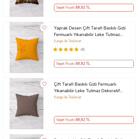
Sepet Fiyatı
99
,92 TL
Yaprak Desen Çift Tarafı Baskılı Gizli
Fermuarlı Yıkanabilir Leke Tutmaz
Dekoratif Kırlent Kılıfı (Turuncu)
Kargo ile Teslimat
(4)
Sepet Fiyatı
99
,92 TL
Çift Tarafı Baskılı Gizli Fermuarlı
Yıkanabilir Leke Tutmaz Dekoratif
Kırlent Kılıfı Yastık Kılıfı (KAHVE)
Kargo ile Teslimat
Sepet Fiyatı
99
,92 TL