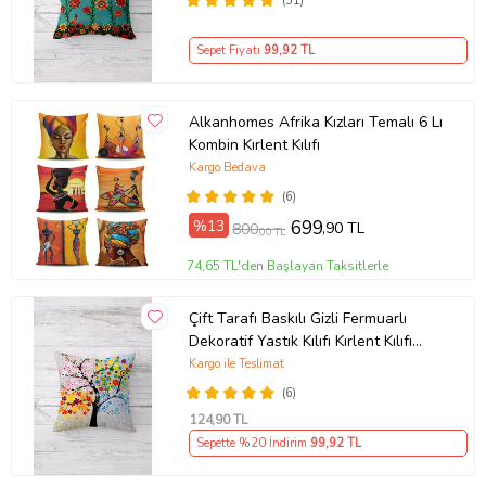
(51)
Sepet Fiyatı
99
,92 TL
Alkanhomes Afrika Kızları Temalı 6 Lı
Kombin Kırlent Kılıfı
Kargo Bedava
(6)
%13
699
,90 TL
800
,00 TL
74,65 TL'den Başlayan Taksitlerle
Çift Tarafı Baskılı Gizli Fermuarlı
Dekoratif Yastık Kılıfı Kırlent Kılıfı
Koltuk Yastık Kılıfı (Çok Renkli)
Kargo ile Teslimat
(6)
124
,90 TL
Sepette %20 İndirim
99
,92 TL