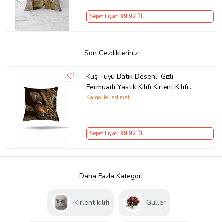
Sepet Fiyatı
99
,92 TL
Son Gezdikleriniz
Kuş Tüyü Batik Desenli Gizli
Fermuarlı Yastık Kılıfı Kırlent Kılıfı
Koltuk Yastık Kılıfı (Çok Renkli)
Kargo ile Teslimat
Sepet Fiyatı
99
,92 TL
Daha Fazla Kategori
Kırlent kılıfı
Güller