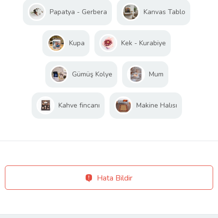
Papatya - Gerbera
Kanvas Tablo
Kupa
Kek - Kurabiye
Gümüş Kolye
Mum
Kahve fincanı
Makine Halısı
Hata Bildir