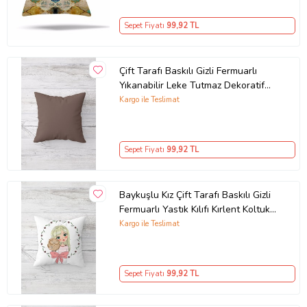
Hassas yıkama ayarında
Sepet Fiyatı
99
,92 TL
yıkanması önerilir.
Ürün ölçüsü 45cm x 45cm dir.
Çift Tarafı Baskılı Gizli Fermuarlı
Yıkanabilir Leke Tutmaz Dekoratif
Ürün Kodu:
kcm30859174
Kırlent Kılıfı Yastık Kılıfı (KAHVE)
Kargo ile Teslimat
Sepet Fiyatı
99
,92 TL
Baykuşlu Kız Çift Tarafı Baskılı Gizli
Fermuarlı Yastık Kılıfı Kırlent Koltuk
Yastık Kılıfı (Pembe)
Kargo ile Teslimat
Sepet Fiyatı
99
,92 TL