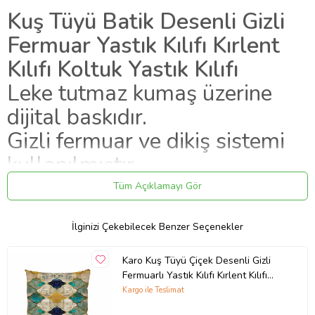
Kuş Tüyü Batik Desenli Gizli
Fermuar Yastık Kılıfı Kırlent
Kılıfı Koltuk Yastık Kılıfı
Leke tutmaz kumaş üzerine
dijital baskıdır.
Gizli fermuar ve dikiş sistemi
kullanılmıştır.
Canlı renk kalitesi ile dijital
Tüm Açıklamayı Gör
baskıdır.
İlginizi Çekebilecek Benzer Seçenekler
Dekoratif fermuarlı yastık
kılıfıdır.
Karo Kuş Tüyü Çiçek Desenli Gizli
Fermuarlı Yastık Kılıfı Kırlent Kılıfı
İçi boş kılıf olarak
Koltuk Yastık Kılıfı (Karışık)
Kargo ile Teslimat
gönderilmektedir.