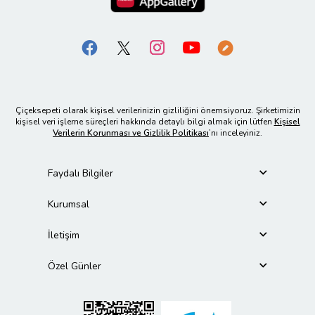
Çiçeksepeti olarak kişisel verilerinizin gizliliğini önemsiyoruz. Şirketimizin
kişisel veri işleme süreçleri hakkında detaylı bilgi almak için lütfen
Kişisel
Verilerin Korunması ve Gizlilik Politikası
’nı inceleyiniz.
Faydalı Bilgiler
Kurumsal
İletişim
Özel Günler