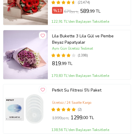
(21474)
%13
589
,99 TL
679
,99 TL
122,91 TL'den Başlayan Taksitlerle
Lila Bukette 3 Lila Gül ve Pembe
Beyaz Papatyalar
Aynı Gün Ücretsiz Teslimat
(1398)
819
,99 TL
170,83 TL'den Başlayan Taksitlerle
Petkit Su Filtresi 5'li Paket
Ücretsiz / 24 Saatte Kargo
(2)
1299
,00 TL
1399
,00 TL
138,56 TL'den Başlayan Taksitlerle