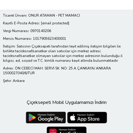
Ticaret Ünvanı: ONUR ATAMAN - PET MAMACI
Kayıtlı E-Posta Adresi:
[email protected]
Vergi Numarası: 0970140206
Mersis Numarası: 1017905623400001
İletişim: Satıcının Çiçeksepeti tarafından teyit edilmiş iletişim bilgileri ile
birlikte tacir/esnaf/sanatkar olan satıcılar için merkez adresi;
tacir/esnaf/sanatkar olmayan satıcılar için merkez adresinin bulunduğu il
bilgisi, ad, soyad ve T.C. kimlik numarası kayıt altında bulunmaktadır.
Adres: ÖN CEBECİ MAH. SERVİ SK. NO: 25 A ÇANKAYA/ ANKARA
1500027040/6/TUR
Şehir: Ankara
Çiçeksepeti Mobil Uygulamamızı İndirin