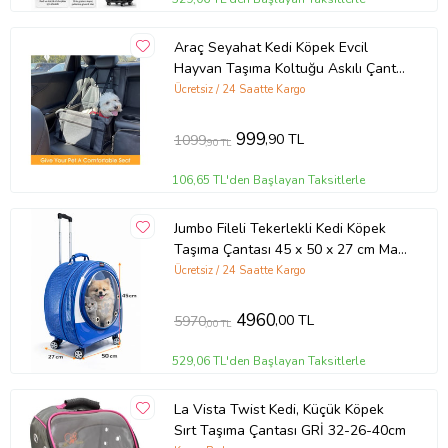
Araç Seyahat Kedi Köpek Evcil
Hayvan Taşıma Koltuğu Askılı Çanta
Araba Yatağıııı (Siyah)
Ücretsiz / 24 Saatte Kargo
999
,90 TL
1099
,90 TL
106,65 TL'den Başlayan Taksitlerle
Jumbo Fileli Tekerlekli Kedi Köpek
Taşıma Çantası 45 x 50 x 27 cm Mavi
15 kg
Ücretsiz / 24 Saatte Kargo
4960
,00 TL
5970
,00 TL
529,06 TL'den Başlayan Taksitlerle
La Vista Twist Kedi, Küçük Köpek
Sırt Taşıma Çantası GRİ 32-26-40cm