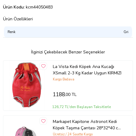
Ürün Kodu:
kcm44050483
Ürün Özellikleri
Renk
Gri
İlginizi Çekebilecek Benzer Seçenekler
La Vista Kedi Köpek Ana Kucağı
XSmall 2-3 Kg Kadar Uygun KIRMIZI
Kargo Bedava
1188
,00 TL
126,72 TL'den Başlayan Taksitlerle
Markapet Kapitone Astronot Kedi
Köpek Taşıma Çantası 28*32*40 cm
Pembe
Ücretsiz / 24 Saatte Kargo