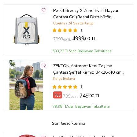
Petkit Breezy X Zone Evcil Hayvan
Çantası Gri (Resmi Distribütör
Garantili)
Ücretsiz / 24 Saatte Kargo
(1)
4999
,00 TL
7999
,00 TL
533,22 TL'den Başlayan Taksitlerle
ZEKTON Astronot Kedi Taşıma
Çantası Şeffaf Kırmızı 34x26x40 cm -
9 Hava Kanallı Sarsılmaz Taban -
Kargo Bedava
Hediye Kedi Tasmalı
(1)
%6
749
,90 TL
799
,90 TL
79,98 TL'den Başlayan Taksitlerle
Son Gezdikleriniz