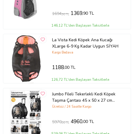
1369
,90 TL
1694
,90 TL
146,12 TL'den Başlayan Taksitlerle
La Vista Kedi Köpek Ana Kucağı
XLarge 6-9 Kg Kadar Uygun SİYAH
Kargo Bedava
1188
,00 TL
126,72 TL'den Başlayan Taksitlerle
Jumbo Fileli Tekerlekli Kedi Köpek
Taşıma Çantası 45 x 50 x 27 cm
Siyah 15 kg
Ücretsiz / 24 Saatte Kargo
4960
,00 TL
5970
,00 TL
529,06 TL'den Başlayan Taksitlerle