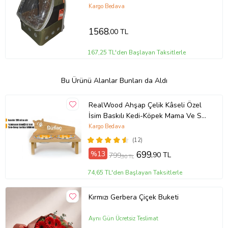
45cm
Kargo Bedava
1568
,00 TL
167,25 TL'den Başlayan Taksitlerle
Bu Ürünü Alanlar Bunları da Aldı
RealWood Ahşap Çelik Kâseli Özel
İsim Baskılı Kedi-Köpek Mama Ve Su
Kabı (Ceviz)
Kargo Bedava
(12)
%13
699
,90 TL
799
,90 TL
74,65 TL'den Başlayan Taksitlerle
Kırmızı Gerbera Çiçek Buketi
Aynı Gün Ücretsiz Teslimat