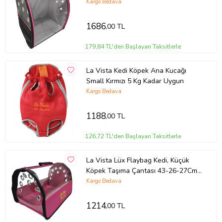
Kargo Bedava
1686
,00 TL
179,84 TL'den Başlayan Taksitlerle
La Vista Kedi Köpek Ana Kucağı
Small Kırmızı 5 Kg Kadar Uygun
Kargo Bedava
1188
,00 TL
126,72 TL'den Başlayan Taksitlerle
La Vista Lüx Flaybag Kedi, Küçük
Köpek Taşıma Çantası 43-26-27Cm
1300Gr Pembe
Kargo Bedava
1214
,00 TL