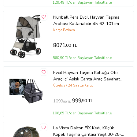
129,49 TL'den Başlayan Taksitlerle
Nunbell Pera Evcil Hayvan Taşıma
Arabası Katlanabilir 45-62-101cm
Kargo Bedava
8071
,00 TL
860,90 TL'den Başlayan Taksitlerle
Evcil Hayvan Taşıma Koltuğu Oto
Araç Içi Askılı Çanta Araç Seyahat
Kedi Köpek Çantası Araba Yatağı
Ücretsiz / 24 Saatte Kargo
(Siyah)
999
,90 TL
1099
,90 TL
106,65 TL'den Başlayan Taksitlerle
La Vista Dalton FİX Kedi, Küçük
Köpek Taşıma Çantası Yeşil 30-25-