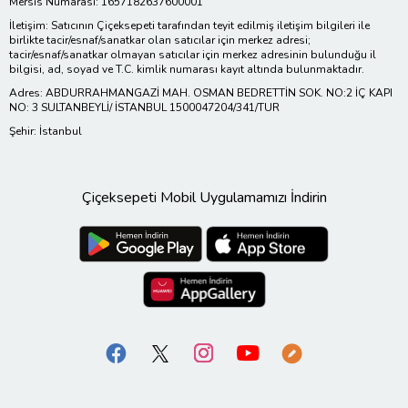
Mersis Numarası: 1657182637600001
İletişim: Satıcının Çiçeksepeti tarafından teyit edilmiş iletişim bilgileri ile
birlikte tacir/esnaf/sanatkar olan satıcılar için merkez adresi;
tacir/esnaf/sanatkar olmayan satıcılar için merkez adresinin bulunduğu il
bilgisi, ad, soyad ve T.C. kimlik numarası kayıt altında bulunmaktadır.
Adres: ABDURRAHMANGAZİ MAH. OSMAN BEDRETTİN SOK. NO:2 İÇ KAPI
NO: 3 SULTANBEYLİ/ İSTANBUL 1500047204/341/TUR
Şehir: İstanbul
Çiçeksepeti Mobil Uygulamamızı İndirin