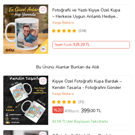
Fotoğraflı ve Yazılı Kişiye Özel Kupa
– Herkese Uygun Anlamlı Hediye
Porselen Baskılı Kupa (Beyaz)
Kargo Bedava
(104)
Sepet Fiyatı
525
,20 TL
Bu Ürünü Alanlar Bunları da Aldı
Kişiye Özel Fotoğraflı Kupa Bardak –
Kendin Tasarla - Fotoğrafını Gönder
Kargo Bedava
(31)
%20
399
,00 TL
499
,00 TL
42,56 TL'den Başlayan Taksitlerle