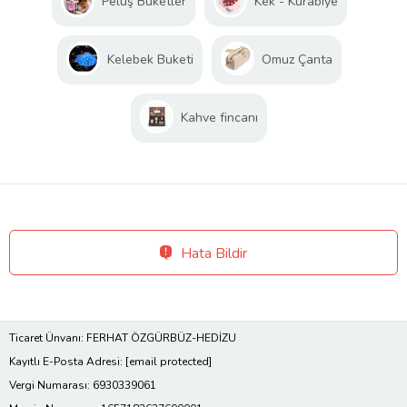
Peluş Buketler
Kek - Kurabiye
Kelebek Buketi
Omuz Çanta
Kahve fincanı
Hata Bildir
Ticaret Ünvanı: FERHAT ÖZGÜRBÜZ-HEDİZU
Kayıtlı E-Posta Adresi:
[email protected]
Vergi Numarası: 6930339061