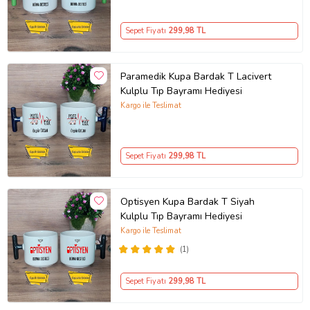
Sepet Fiyatı
299
,98 TL
Paramedik Kupa Bardak T Lacivert
Kulplu Tıp Bayramı Hediyesi
Kargo ile Teslimat
Sepet Fiyatı
299
,98 TL
Optisyen Kupa Bardak T Siyah
Kulplu Tıp Bayramı Hediyesi
Kargo ile Teslimat
(1)
Sepet Fiyatı
299
,98 TL