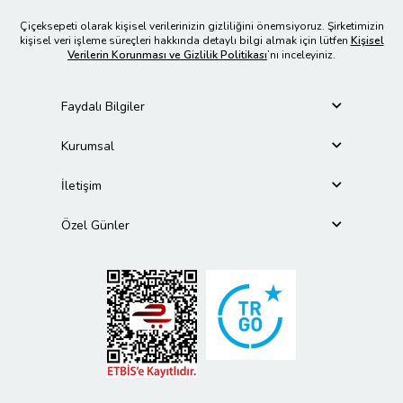
Çiçeksepeti olarak kişisel verilerinizin gizliliğini önemsiyoruz. Şirketimizin
kişisel veri işleme süreçleri hakkında detaylı bilgi almak için lütfen
Kişisel
Verilerin Korunması ve Gizlilik Politikası
’nı inceleyiniz.
Faydalı Bilgiler
Kurumsal
İletişim
Özel Günler