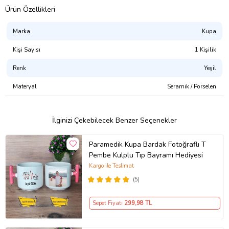
Ürün Özellikleri
Marka
Kupa
Kişi Sayısı
1 Kişilik
Renk
Yeşil
Materyal
Seramik / Porselen
İlginizi Çekebilecek Benzer Seçenekler
Paramedik Kupa Bardak Fotoğraflı T
Pembe Kulplu Tıp Bayramı Hediyesi
Kargo ile Teslimat
(5)
Sepet Fiyatı
299
,98 TL