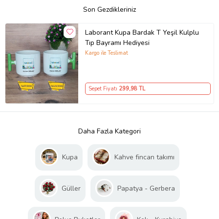
Son Gezdikleriniz
Laborant Kupa Bardak T Yeşil Kulplu
Tıp Bayramı Hediyesi
Kargo ile Teslimat
Sepet Fiyatı
299
,98 TL
Daha Fazla Kategori
Kupa
Kahve fincan takımı
Güller
Papatya - Gerbera