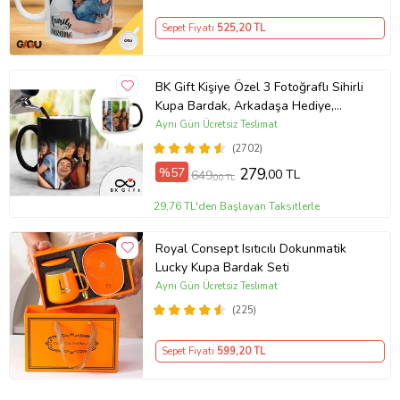
Sepet Fiyatı
525
,20 TL
BK Gift Kişiye Özel 3 Fotoğraflı Sihirli
Kupa Bardak, Arkadaşa Hediye,
Sevgiliye Hediye
Aynı Gün Ücretsiz Teslimat
(2702)
%57
279
,00 TL
649
,00 TL
29,76 TL'den Başlayan Taksitlerle
Royal Consept Isıtıcılı Dokunmatik
Lucky Kupa Bardak Seti
Aynı Gün Ücretsiz Teslimat
(225)
Sepet Fiyatı
599
,20 TL