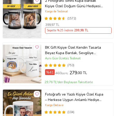
2 Fotoğraflı Sihirli Kupa Bardak
Kişiye Özel Doğum Günü Hediyesi
Sevgiliye Hediye Anneye Babaya
Kargo ile Teslimat
Ablaya Abiye Kız Erkek Kardeşe
(1572)
Arkadaşa Resimli Günü Yıl Dönümü
399
,97 TL
Hediyesi
Sepette %25 İndirim
299
,98 TL
BK Gift Kişiye Özel Kendin Tasarla
Beyaz Kupa Bardak, Sevgiliye
Hediye, Arkadaşa Hediye, Doğum
Aynı Gün Ücretsiz Teslimat
Günü Hediyesi
(753)
%41
279
,00 TL
469
,00 TL
29,76 TL'den Başlayan Taksitlerle
Fotoğraflı ve Yazılı Kişiye Özel Kupa
– Herkese Uygun Anlamlı Hediye
Porselen Baskılı Kupa (Beyaz)
Kargo Bedava
(104)