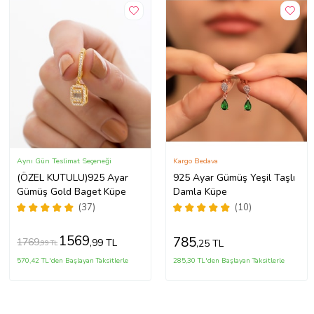
Aynı Gün Teslimat Seçeneği
Kargo Bedava
(ÖZEL KUTULU)925 Ayar
925 Ayar Gümüş Yeşil Taşlı
Gümüş Gold Baget Küpe
Damla Küpe
(37)
(10)
1569
785
1769
,99 TL
,25 TL
,99 TL
570,42 TL'den Başlayan Taksitlerle
285,30 TL'den Başlayan Taksitlerle