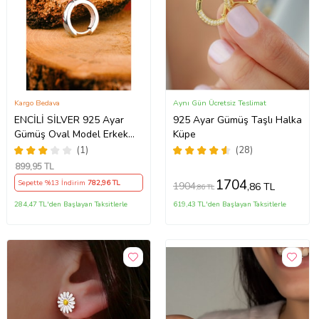
Kargo Bedava
Aynı Gün Ücretsiz Teslimat
ENCİLİ SİLVER 925 Ayar
925 Ayar Gümüş Taşlı Halka
Gümüş Oval Model Erkek
Küpe
Küpe
(1)
(28)
899
,95 TL
1704
Sepette %13 İndirim
782
,96 TL
1904
,86 TL
,86 TL
284,47 TL'den Başlayan Taksitlerle
619,43 TL'den Başlayan Taksitlerle