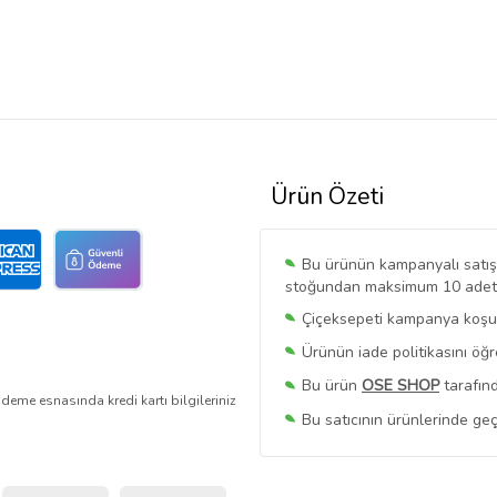
Ürün Özeti
Bu ürünün kampanyalı satışı 
stoğundan maksimum 10 adet sa
Çiçeksepeti kampanya koşull
Ürünün iade politikasını öğ
Bu ürün
OSE SHOP
tarafınd
deme esnasında kredi kartı bilgileriniz
Bu satıcının ürünlerinde geç
Bu Satıcının
Tüm Ürünlerini
Ürün sayfasında gördüğünüz f