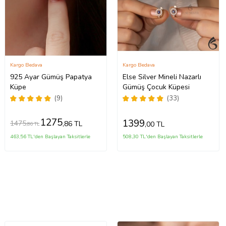
Kargo Bedava
Kargo Bedava
925 Ayar Gümüş Papatya
Else Silver Mineli Nazarlı
Küpe
Gümüş Çocuk Küpesi
(9)
(33)
1275
1399
1475
,86 TL
,00 TL
,86 TL
463,56 TL'den Başlayan Taksitlerle
508,30 TL'den Başlayan Taksitlerle