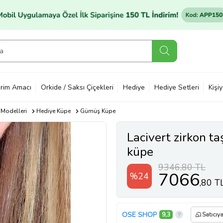
rim Amacı
Orkide / Saksı Çiçekleri
Hediye
Hediye Setleri
Kişi
 Modelleri
Hediye Küpe
Gümüş Küpe
Lacivert zirkon ta
küpe
9346,80 TL
7066
%24
,80 T
OSE SHOP
9,3
Satıcıy