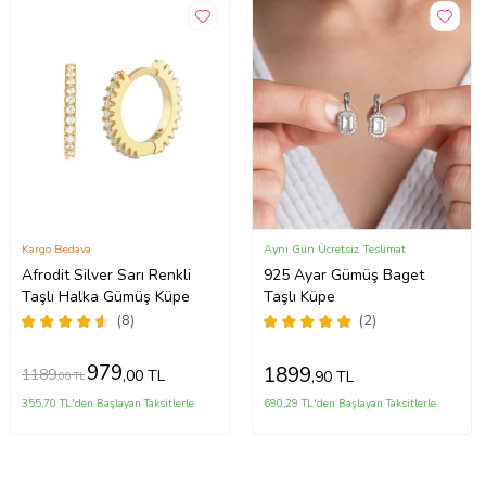
Kargo Bedava
Aynı Gün Ücretsiz Teslimat
Afrodit Silver Sarı Renkli
925 Ayar Gümüş Baget
Taşlı Halka Gümüş Küpe
Taşlı Küpe
(8)
(2)
979
1899
1189
,00 TL
,90 TL
,00 TL
355,70 TL'den Başlayan Taksitlerle
690,29 TL'den Başlayan Taksitlerle