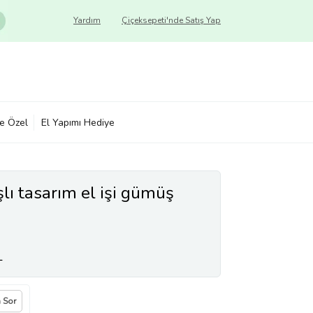
Yardım
Çiçeksepeti'nde Satış Yap
ye Özel
El Yapımı Hediye
şlı tasarım el işi gümüş
L
a Sor