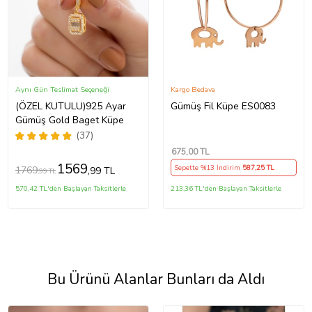
Aynı Gün Teslimat Seçeneği
Kargo Bedava
(ÖZEL KUTULU)925 Ayar
Gümüş Fil Küpe ES0083
Gümüş Gold Baget Küpe
(37)
675
,00 TL
1569
Sepette %13 İndirim
587
,25 TL
1769
,99 TL
,99 TL
570,42 TL'den Başlayan Taksitlerle
213,36 TL'den Başlayan Taksitlerle
Bu Ürünü Alanlar Bunları da Aldı