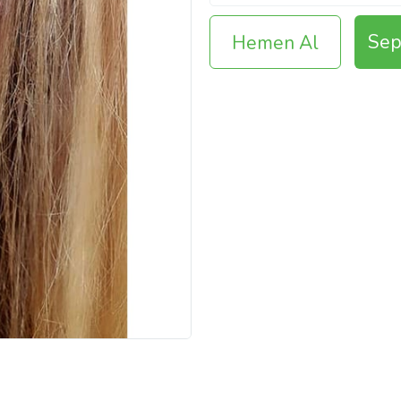
Sep
Hemen Al