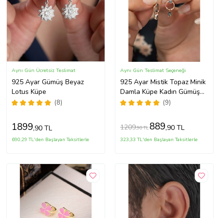
Aynı Gün Ücretsiz Teslimat
Aynı Gün Teslimat Seçeneği
925 Ayar Gümüş Beyaz
925 Ayar Mistik Topaz Minik
Lotus Küpe
Damla Küpe Kadın Gümüş
Küpe
(8)
(9)
889
1899
1209
,90 TL
,90 TL
,90 TL
690,29 TL'den Başlayan Taksitlerle
323,33 TL'den Başlayan Taksitlerle