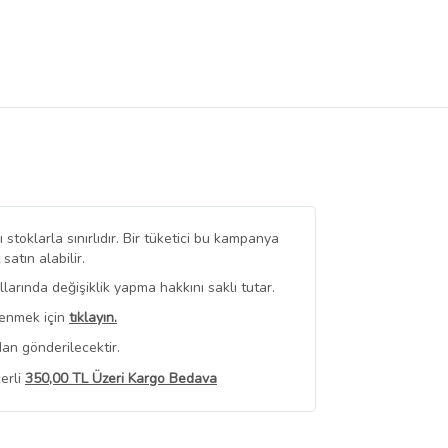
stoklarla sınırlıdır. Bir tüketici bu kampanya
tın alabilir.
arında değişiklik yapma hakkını saklı tutar.
renmek için
tıklayın.
an gönderilecektir.
erli
350,00 TL Üzeri Kargo Bedava
 Görüntüle
iyat bilgileri, satıcı tarafından