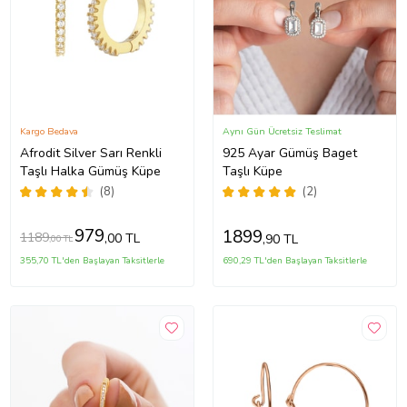
Kargo Bedava
Aynı Gün Ücretsiz Teslimat
Afrodit Silver Sarı Renkli
925 Ayar Gümüş Baget
Taşlı Halka Gümüş Küpe
Taşlı Küpe
(8)
(2)
979
1899
1189
,00 TL
,90 TL
,00 TL
355,70 TL'den Başlayan Taksitlerle
690,29 TL'den Başlayan Taksitlerle