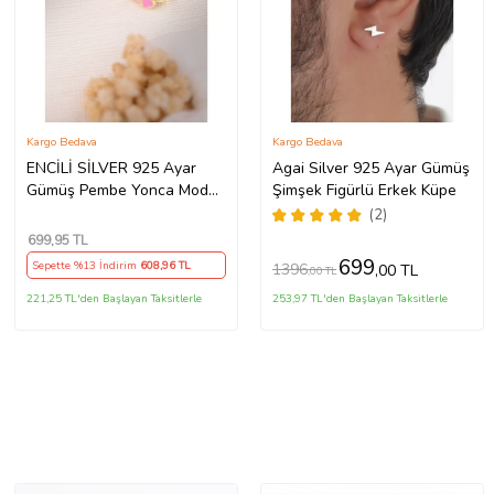
Kargo Bedava
Kargo Bedava
ENCİLİ SİLVER 925 Ayar
Agai Silver 925 Ayar Gümüş
Gümüş Pembe Yonca Model
Şimşek Figürlü Erkek Küpe
Çocuk J Küpe (Gold)
(2)
699
,95 TL
699
Sepette %13 İndirim
608
,96 TL
1396
,00 TL
,00 TL
221,25 TL'den Başlayan Taksitlerle
253,97 TL'den Başlayan Taksitlerle