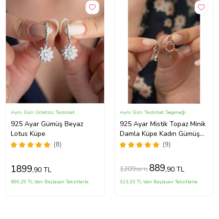
Aynı Gün Ücretsiz Teslimat
Aynı Gün Teslimat Seçeneği
925 Ayar Gümüş Beyaz
925 Ayar Mistik Topaz Minik
Lotus Küpe
Damla Küpe Kadın Gümüş
Küpe
(8)
(9)
889
1899
1209
,90 TL
,90 TL
,90 TL
690,29 TL'den Başlayan Taksitlerle
323,33 TL'den Başlayan Taksitlerle