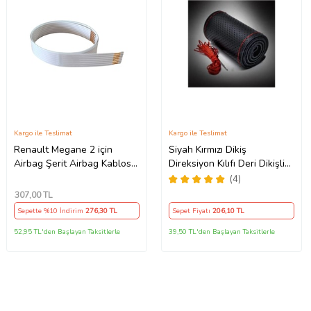
Kargo ile Teslimat
Kargo ile Teslimat
Renault Megane 2 için
Siyah Kırmızı Dikiş
Airbag Şerit Airbag Kablosu
Direksiyon Kılıfı Deri Dikişli
7 PİN - 52 CM
Direksiyon Kılıf Kokusuz Kılıf
(4)
307
,00 TL
Sepette %10 İndirim
276
,30 TL
Sepet Fiyatı
206
,10 TL
52,95 TL'den Başlayan Taksitlerle
39,50 TL'den Başlayan Taksitlerle