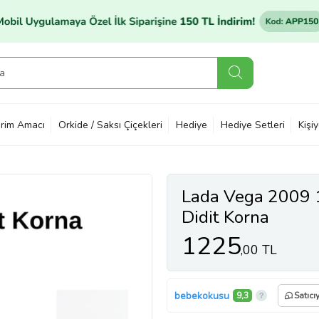
rim Amacı
Orkide / Saksı Çiçekleri
Hediye
Hediye Setleri
Kişi
Lada Vega 2009 
Didit Korna
1225
,00 TL
bebekokusu
9,3
Satıcı