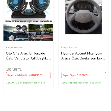
Kargo Bedava
Kargo Bedava
Oto Ofis Araç İçi Torpido
Hyundai Accent Milenyum
Üstü Vantilatör Çift Başlıklı
Araca Özel Direksiyon Eski
Çakmaklıklı Soğutucu Fan
Kasa 2 Kollu
360° Dönebilen 12V
1024
,88 TL
Sepette %16 İndirim
860
,90 TL
Sepet Fiyatı
810
,00 TL
165,00 TL'den Başlayan Taksitlerle
155,24 TL'den Başlayan Taksitlerle