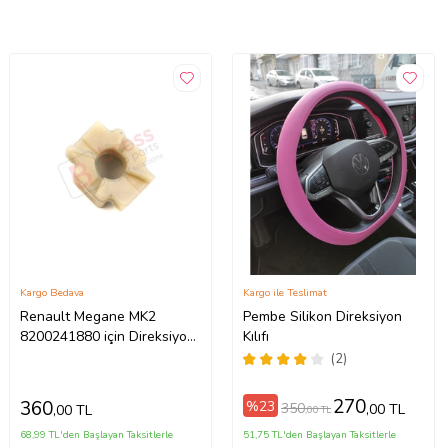
Kargo Bedava
Kargo ile Teslimat
Renault Megane MK2
Pembe Silikon Direksiyon
8200241880 için Direksiyon
Kılıfı
Ayar Kolu Kilit Klips Plastiği
(2)
270
360
%23
350
,00 TL
,00 TL
,00 TL
68,99 TL'den Başlayan Taksitlerle
51,75 TL'den Başlayan Taksitlerle