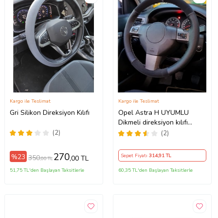
Kargo ile Teslimat
Kargo ile Teslimat
Gri Silikon Direksiyon Kılıfı
Opel Astra H UYUMLU
Dikmeli direksiyon kılıfı
noktalı alkantra gri yüzüklü (
(2)
(2)
38×10.5CM )
270
%23
Sepet Fiyatı
314
,91 TL
350
,00 TL
,00 TL
51,75 TL'den Başlayan Taksitlerle
60,35 TL'den Başlayan Taksitlerle