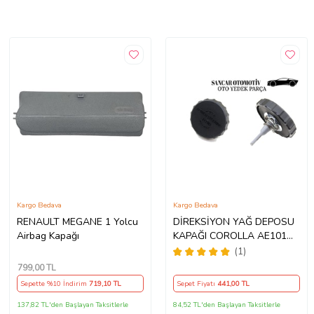
Kargo Bedava
Kargo Bedava
RENAULT MEGANE 1 Yolcu
DİREKSİYON YAĞ DEPOSU
Airbag Kapağı
KAPAĞI COROLLA AE101
1992-1997
(1)
799
,00 TL
Sepette %10 İndirim
719
,10 TL
Sepet Fiyatı
441
,00 TL
137,82 TL'den Başlayan Taksitlerle
84,52 TL'den Başlayan Taksitlerle