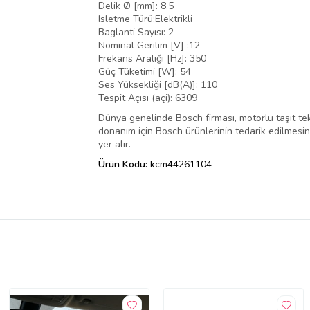
Delik Ø [mm]: 8,5
Isletme Türü:Elektrikli
Baglanti Sayısı: 2
Nominal Gerilim [V] :12
Frekans Aralığı [Hz]: 350
Güç Tüketimi [W]: 54
Ses Yüksekliği [dB(A)]: 110
Tespit Açısı (açi): 6309
Dünya genelinde Bosch firması, motorlu taşıt tek
donanım için Bosch ürünlerinin tedarik edilmesini,
yer alır.
Ürün Kodu:
kcm44261104