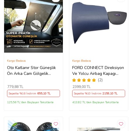
Kargo Bedava
Kargo Bedava
Oto Katlanır Stor Güneşlik
FORD CONNECT Direksiyon
Ön Arka Cam Gölgelik
Ve Yolcu Airbag Kapagı
Noktalı Otomatik Sürgülü
Takım (2009-2014) İthal
(2)
Güneş Koruyucu Araba Suv
Üretim
779
,88 TL
2399
,00 TL
Sepette %16 İndirim
655
,10 TL
Sepette %10 İndirim
2159
,10 TL
125,56 TL'den Başlayan Taksitlerle
413,82 TL'den Başlayan Taksitlerle