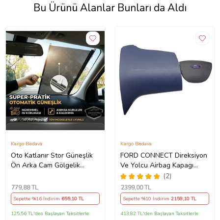
Bu Ürünü Alanlar Bunları da Aldı
Kargo Bedava
Kargo Bedava
Oto Katlanır Stor Güneşlik
FORD CONNECT Direksiyon
Ön Arka Cam Gölgelik
Ve Yolcu Airbag Kapagı
Noktalı Otomatik Sürgülü
Takım (2009-2014) İthal
(2)
Güneş Koruyucu Araba Suv
Üretim
779
,88 TL
2399
,00 TL
Sepette %16 İndirim
655
,10 TL
Sepette %10 İndirim
2159
,10 TL
125,56 TL'den Başlayan Taksitlerle
413,82 TL'den Başlayan Taksitlerle