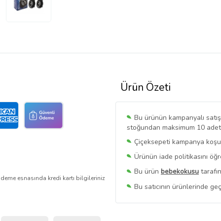
Ürün Özeti
Bu ürünün kampanyalı satışı 
stoğundan maksimum 10 adet sa
Çiçeksepeti kampanya koşull
Ürünün iade politikasını öğ
Bu ürün
bebekokusu
tarafın
deme esnasında kredi kartı bilgileriniz
Bu satıcının ürünlerinde geç
Bu Satıcının
Tüm Ürünlerini
Ürün sayfasında gördüğünüz f