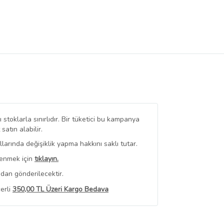
stoklarla sınırlıdır. Bir tüketici bu kampanya
tın alabilir.
arında değişiklik yapma hakkını saklı tutar.
renmek için
tıklayın.
dan gönderilecektir.
erli
350,00 TL Üzeri Kargo Bedava
 Görüntüle
iyat bilgileri, satıcı tarafından