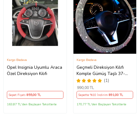
Kargo Bedava
Kargo Bedava
Opel Insignia Uyumlu Araca
Geçmeli Direksiyon Kılıfı
Özel Direksiyon Kılıfı
Komple Gümüş Taşlı 37-
38Cm
(1)
990
,00 TL
Sepet Fiyatı
855
,00 TL
Sepette %10 İndirim
891
,00 TL
163,87 TL'den Başlayan Taksitlerle
170,77 TL'den Başlayan Taksitlerle