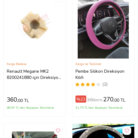
Kargo Bedava
Kargo ile Teslimat
Renault Megane MK2
Pembe Silikon Direksiyon
8200241880 için Direksiyon
Kılıfı
Ayar Kolu Kilit Klips Plastiği
(2)
270
360
%23
350
,00 TL
,00 TL
,00 TL
68,99 TL'den Başlayan Taksitlerle
51,75 TL'den Başlayan Taksitlerle