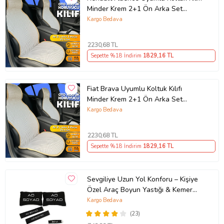
Minder Krem 2+1 Ön Arka Set
(Karışık)
Kargo Bedava
2230
,68 TL
Sepette %18 İndirim
1829
,16 TL
Fiat Brava Uyumlu Koltuk Kılıfı
Minder Krem 2+1 Ön Arka Set
(Karışık)
Kargo Bedava
2230
,68 TL
Sepette %18 İndirim
1829
,16 TL
Sevgiliye Uzun Yol Konforu – Kişiye
Özel Araç Boyun Yastığı & Kemer
Pedi Hediye Seti
Kargo Bedava
(23)