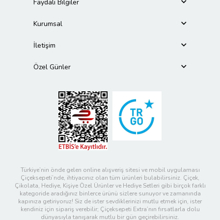
Faydalı Bilgiler
Kurumsal
İletişim
Özel Günler
Türkiye’nin önde gelen online alışveriş sitesi ve mobil uygulaması
Çiçeksepeti’nde, ihtiyacınız olan tüm ürünleri bulabilirsiniz. Çiçek,
Çikolata, Hediye, Kişiye Özel Ürünler ve Hediye Setleri gibi birçok farklı
kategoride aradığınız binlerce ürünü sizlere sunuyor ve zamanında
kapınıza getiriyoruz! Siz de ister sevdiklerinizi mutlu etmek için, ister
kendiniz için sipariş verebilir; Çiçeksepeti Extra’nın fırsatlarla dolu
dünyasıyla tanışarak mutlu bir gün geçirebilirsiniz.