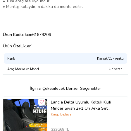
• Tüm araçlara uygundur.
• Montajı kolaydır, 5 dakika da monte edilir.
Ürün Kodu:
kcm61679206
Ürün Özellikleri
Renk
Karışık/Çok renkli
Araç Marka ve Model
Universal
İlginizi Çekebilecek Benzer Seçenekler
Lancia Delta Uyumlu Koltuk Kılıfı
Minder Siyah 2+1 Ön Arka Set
(Karışık)
Kargo Bedava
2230
,68 TL