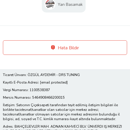
Yan Basamak
Hata Bildir
Ticaret Ünvanı: ÖZGÜL AYDEMİR - DRS TUNING
Kayıtlı E-Posta Adresi:
[email protected]
Vergi Numarası: 1100538387
Mersis Numarası: 5464908466200015
İletişim: Satıcının Çiçeksepeti tarafından teyit edilmiş iletişim bilgileri ile
birlikte tacir/esnaf/sanatkar olan satıcılar için merkez adresi;
tacir/esnaf/sanatkar olmayan satıcılar için merkez adresinin bulunduğu il
bilgisi, ad, soyad ve T.C. kimlik numarası kayıt altında bulunmaktadır.
Adres: BAHÇELİEVLER MAH. ADNAN KAHVECİ BLV. ÜNVERDI IŞ MERKEZI