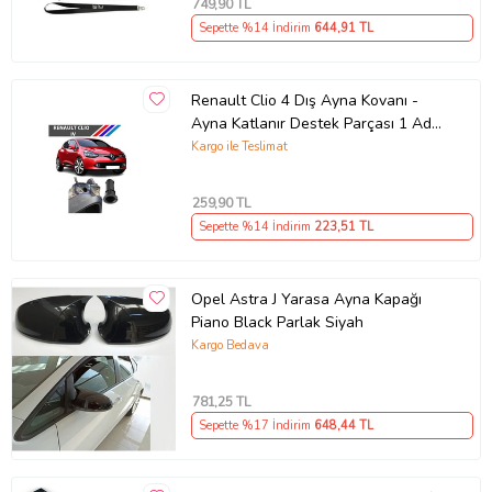
749
,90 TL
Sepette %14 İndirim
644
,91 TL
Renault Clio 4 Dış Ayna Kovanı -
Ayna Katlanır Destek Parçası 1 Adet
490307706 M3625
Kargo ile Teslimat
259
,90 TL
Sepette %14 İndirim
223
,51 TL
Opel Astra J Yarasa Ayna Kapağı
Piano Black Parlak Siyah
Kargo Bedava
781
,25 TL
Sepette %17 İndirim
648
,44 TL