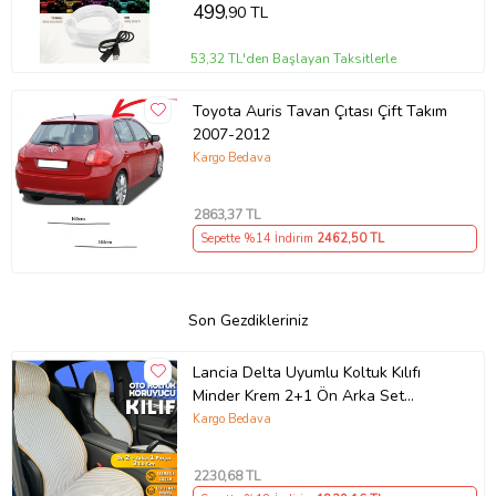
499
,90 TL
53,32 TL'den Başlayan Taksitlerle
Toyota Auris Tavan Çıtası Çift Takım
2007-2012
Kargo Bedava
2863
,37 TL
Sepette %14 İndirim
2462
,50 TL
Son Gezdikleriniz
Lancia Delta Uyumlu Koltuk Kılıfı
Minder Krem 2+1 Ön Arka Set
(Karışık)
Kargo Bedava
2230
,68 TL