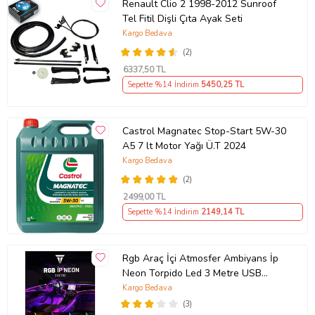
Renault Clio 2 1998-2012 Sunroof
Tel Fitil Dişli Çıta Ayak Seti
Kargo Bedava
(2)
6337
,50 TL
Sepette %14 İndirim
5450
,25 TL
Castrol Magnatec Stop-Start 5W-30
A5 7 lt Motor Yağı Ü.T 2024
Kargo Bedava
(2)
2499
,00 TL
Sepette %14 İndirim
2149
,14 TL
Rgb Araç İçi Atmosfer Ambiyans İp
Neon Torpido Led 3 Metre USB
Girişli
Kargo Bedava
(3)