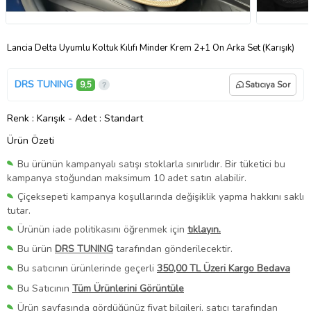
Lancia Delta Uyumlu Koltuk Kılıfı Minder Krem 2+1 Ön Arka Set (Karışık)
DRS TUNING
9,5
Satıcıya Sor
Renk
: Karışık
-
Adet
: Standart
Ürün Özeti
Bu ürünün kampanyalı satışı stoklarla sınırlıdır. Bir tüketici bu
kampanya stoğundan maksimum 10 adet satın alabilir.
Çiçeksepeti kampanya koşullarında değişiklik yapma hakkını saklı
tutar.
Ürünün iade politikasını öğrenmek için
tıklayın.
Bu ürün
DRS TUNING
tarafından gönderilecektir.
Bu satıcının ürünlerinde geçerli
350,00 TL Üzeri Kargo Bedava
Bu Satıcının
Tüm Ürünlerini Görüntüle
Ürün sayfasında gördüğünüz fiyat bilgileri, satıcı tarafından