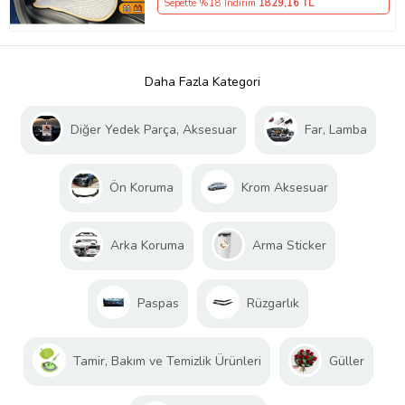
Sepette %18 İndirim
1829
,16 TL
Daha Fazla Kategori
Diğer Yedek Parça, Aksesuar
Far, Lamba
Ön Koruma
Krom Aksesuar
Arka Koruma
Arma Sticker
Paspas
Rüzgarlık
Tamir, Bakım ve Temizlik Ürünleri
Güller