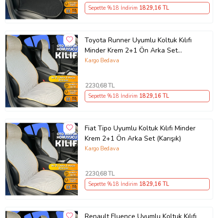
Sepette %18 İndirim
1829
,16 TL
Toyota Runner Uyumlu Koltuk Kılıfı
Minder Krem 2+1 Ön Arka Set
(Karışık)
Kargo Bedava
2230
,68 TL
Sepette %18 İndirim
1829
,16 TL
Fiat Tipo Uyumlu Koltuk Kılıfı Minder
Krem 2+1 Ön Arka Set (Karışık)
Kargo Bedava
2230
,68 TL
Sepette %18 İndirim
1829
,16 TL
Renault Fluence Uyumlu Koltuk Kılıfı