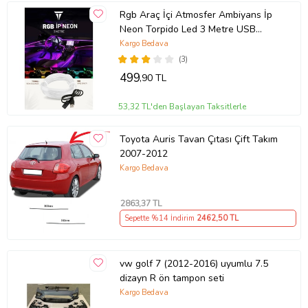
Rgb Araç İçi Atmosfer Ambiyans İp
Neon Torpido Led 3 Metre USB
Girişli
Kargo Bedava
(3)
499
,90 TL
53,32 TL'den Başlayan Taksitlerle
Toyota Auris Tavan Çıtası Çift Takım
2007-2012
Kargo Bedava
2863
,37 TL
Sepette %14 İndirim
2462
,50 TL
vw golf 7 (2012-2016) uyumlu 7.5
dizayn R ön tampon seti
Kargo Bedava