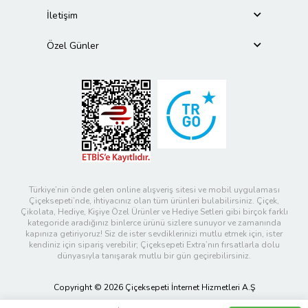
İletişim
Özel Günler
Türkiye’nin önde gelen online alışveriş sitesi ve mobil uygulaması
Çiçeksepeti’nde, ihtiyacınız olan tüm ürünleri bulabilirsiniz. Çiçek,
Çikolata, Hediye, Kişiye Özel Ürünler ve Hediye Setleri gibi birçok farklı
kategoride aradığınız binlerce ürünü sizlere sunuyor ve zamanında
kapınıza getiriyoruz! Siz de ister sevdiklerinizi mutlu etmek için, ister
kendiniz için sipariş verebilir; Çiçeksepeti Extra’nın fırsatlarla dolu
dünyasıyla tanışarak mutlu bir gün geçirebilirsiniz.
Copyright © 2026 Çiçeksepeti İnternet Hizmetleri A.Ş