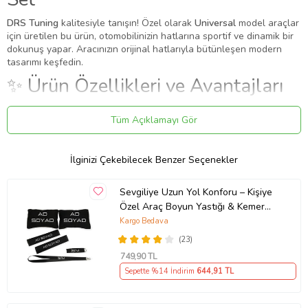
DRS Tuning
kalitesiyle tanışın! Özel olarak
Universal
model araçlar
için üretilen bu ürün, otomobilinizin hatlarına sportif ve dinamik bir
dokunuş yapar. Aracınızın orijinal hatlarıyla bütünleşen modern
tasarımı keşfedin.
✨ Ürün Özellikleri ve Avantajları
✔
Birebir Uyum:
Aracınızın orijinal ölçülerine sadık kalınarak
Tüm Açıklamayı Gör
üretilmiştir.
✔
Malzeme:
Dayanıklı ve uzun ömürlü malzeme.
●
16-17-18 19jantlara uygundur.
İlginizi Çekebilecek Benzer Seçenekler
●
Jant ve kaliper arasından en az 2 cm boşluk olan araçlarda
kullanabilir
●
Kaliper tiplerine göre ufak çapta uygun kesme işlemi yapılabilir
Sevgiliye Uzun Yol Konforu – Kişiye
●
Yüksek ısıya dayanıklı maddeden üretilmiştir.
Özel Araç Boyun Yastığı & Kemer
●
Fren merkezi üzerine yapıştırarak veya vidalanarak monte
Pedi Hediye Seti
Kargo Bedava
edilebilir
●
Araç kaliper sistemine göre ufak çapta kesme işlemi gerekebilir
(23)
●
Diğer ithal ürünler gibi boyama değildir. Sonradan rengi asla
749
,90 TL
solmaz.
Sepette %14 İndirim
644
,91 TL
Montaj: Yapıştırma / Kaplama
Bu ürün, mevcut parçanın üzerine geçirilerek veya yapıştırılarak