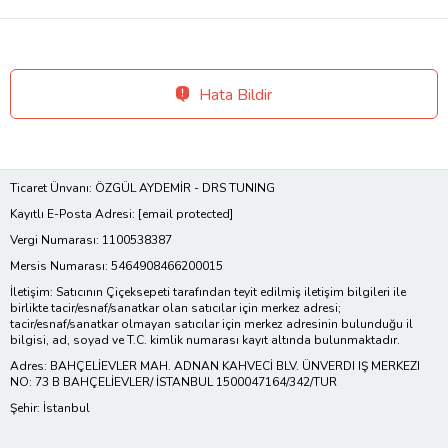
Hata Bildir
Ticaret Ünvanı: ÖZGÜL AYDEMİR - DRS TUNING
Kayıtlı E-Posta Adresi:
[email protected]
Vergi Numarası: 1100538387
Mersis Numarası: 5464908466200015
İletişim: Satıcının Çiçeksepeti tarafından teyit edilmiş iletişim bilgileri ile
birlikte tacir/esnaf/sanatkar olan satıcılar için merkez adresi;
tacir/esnaf/sanatkar olmayan satıcılar için merkez adresinin bulunduğu il
bilgisi, ad, soyad ve T.C. kimlik numarası kayıt altında bulunmaktadır.
Adres: BAHÇELİEVLER MAH. ADNAN KAHVECİ BLV. ÜNVERDI IŞ MERKEZI
NO: 73 B BAHÇELİEVLER/ İSTANBUL 1500047164/342/TUR
Şehir: İstanbul