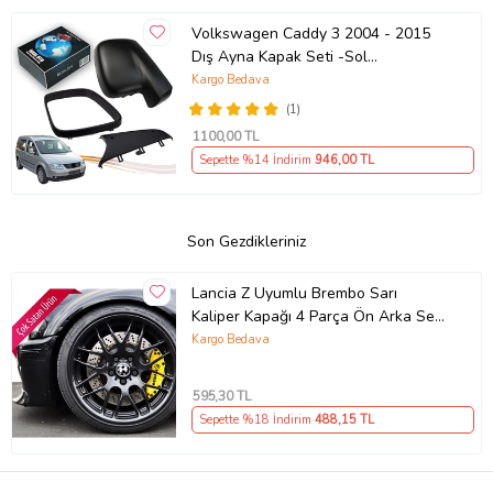
Volkswagen Caddy 3 2004 - 2015
Dış Ayna Kapak Seti -Sol
7E18575289 B9
Kargo Bedava
(1)
1100
,00 TL
Sepette %14 İndirim
946
,00 TL
Son Gezdikleriniz
Lancia Z Uyumlu Brembo Sarı
Kaliper Kapağı 4 Parça Ön Arka Set
(Karışık)
Kargo Bedava
595
,30 TL
Sepette %18 İndirim
488
,15 TL