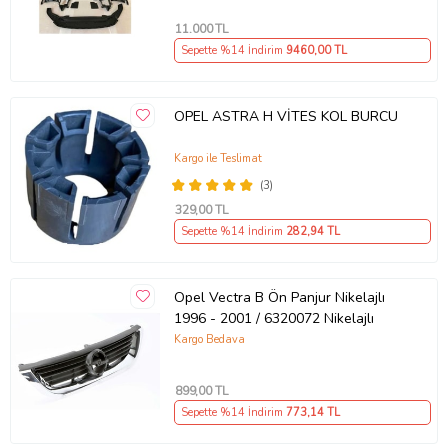
11.000
TL
Sepette %14 İndirim
9460
,00 TL
OPEL ASTRA H VİTES KOL BURCU
Kargo ile Teslimat
(3)
329
,00 TL
Sepette %14 İndirim
282
,94 TL
Opel Vectra B Ön Panjur Nikelajlı
1996 - 2001 / 6320072 Nikelajlı
Kargo Bedava
899
,00 TL
Sepette %14 İndirim
773
,14 TL