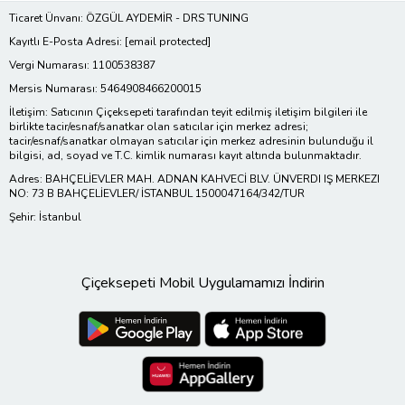
Ticaret Ünvanı: ÖZGÜL AYDEMİR - DRS TUNING
Kayıtlı E-Posta Adresi:
[email protected]
Vergi Numarası: 1100538387
Mersis Numarası: 5464908466200015
İletişim: Satıcının Çiçeksepeti tarafından teyit edilmiş iletişim bilgileri ile
birlikte tacir/esnaf/sanatkar olan satıcılar için merkez adresi;
tacir/esnaf/sanatkar olmayan satıcılar için merkez adresinin bulunduğu il
bilgisi, ad, soyad ve T.C. kimlik numarası kayıt altında bulunmaktadır.
Adres: BAHÇELİEVLER MAH. ADNAN KAHVECİ BLV. ÜNVERDI IŞ MERKEZI
NO: 73 B BAHÇELİEVLER/ İSTANBUL 1500047164/342/TUR
Şehir: İstanbul
Çiçeksepeti Mobil Uygulamamızı İndirin