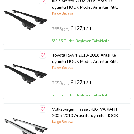
Kia Sorento 2002-2009 Arası ile
uyumlu HOOK Model Anahtar Kilitli
Ara Atkı Tavan Barı SİYAH
Kargo Bedava
6127
,12 TL
7658
,90 TL
653,55 TL'den Başlayan Taksitlerle
Toyota RAV4 2013-2018 Arası ile
uyumlu HOOK Model Anahtar Kilitli
Ara Atkı Tavan Barı SİYAH
Kargo Bedava
6127
,12 TL
7658
,90 TL
653,55 TL'den Başlayan Taksitlerle
Volkswagen Passat (B6) VARIANT
2005-2010 Arası ile uyumlu HOOK
Model Anahtar Kilitli Ara Atkı Tavan
Kargo Bedava
Barı GRİ