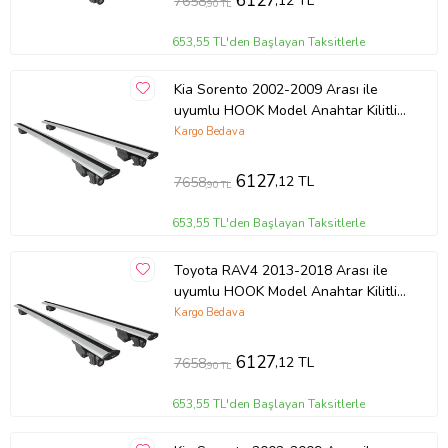
6127
,12 TL
7658
,90 TL
653,55 TL'den Başlayan Taksitlerle
Kia Sorento 2002-2009 Arası ile
uyumlu HOOK Model Anahtar Kilitli
Ara Atkı Tavan Barı GRİ
Kargo Bedava
6127
,12 TL
7658
,90 TL
653,55 TL'den Başlayan Taksitlerle
Toyota RAV4 2013-2018 Arası ile
uyumlu HOOK Model Anahtar Kilitli
Ara Atkı Tavan Barı GRİ
Kargo Bedava
6127
,12 TL
7658
,90 TL
653,55 TL'den Başlayan Taksitlerle