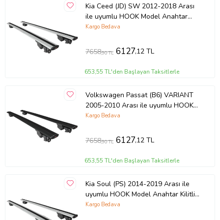
Kia Ceed (JD) SW 2012-2018 Arası
ile uyumlu HOOK Model Anahtar
Kilitli Ara Atkı Tavan Barı GRİ
Kargo Bedava
6127
,12 TL
7658
,90 TL
653,55 TL'den Başlayan Taksitlerle
Volkswagen Passat (B6) VARIANT
2005-2010 Arası ile uyumlu HOOK
Model Anahtar Kilitli Ara Atkı Tavan
Kargo Bedava
Barı SİYAH
6127
,12 TL
7658
,90 TL
653,55 TL'den Başlayan Taksitlerle
Kia Soul (PS) 2014-2019 Arası ile
uyumlu HOOK Model Anahtar Kilitli
Ara Atkı Tavan Barı GRİ
Kargo Bedava