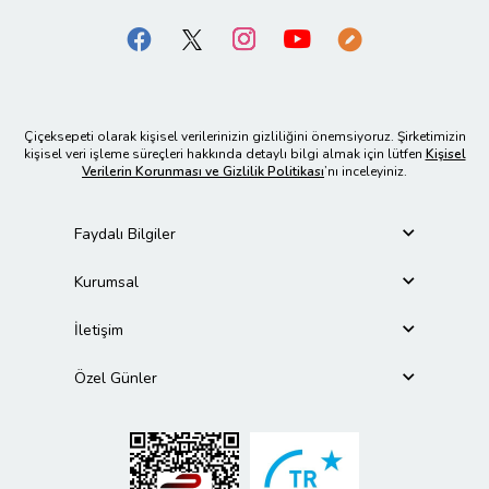
Çiçeksepeti olarak kişisel verilerinizin gizliliğini önemsiyoruz. Şirketimizin
kişisel veri işleme süreçleri hakkında detaylı bilgi almak için lütfen
Kişisel
Verilerin Korunması ve Gizlilik Politikası
’nı inceleyiniz.
Faydalı Bilgiler
Kurumsal
İletişim
Özel Günler