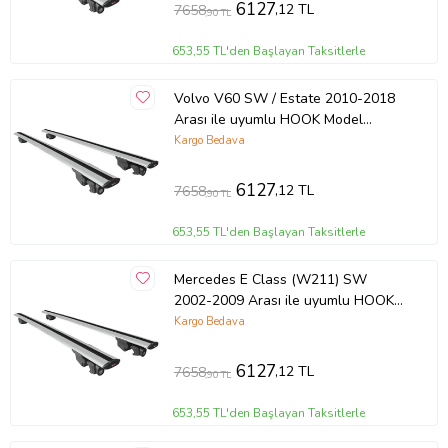
6127
,12 TL
7658
,90 TL
653,55 TL'den Başlayan Taksitlerle
Volvo V60 SW / Estate 2010-2018
Arası ile uyumlu HOOK Model
Anahtar Kilitli Ara Atkı Tavan Barı
Kargo Bedava
GRİ
6127
,12 TL
7658
,90 TL
653,55 TL'den Başlayan Taksitlerle
Mercedes E Class (W211) SW
2002-2009 Arası ile uyumlu HOOK
Model Anahtar Kilitli Ara Atkı Tavan
Kargo Bedava
Barı GRİ
6127
,12 TL
7658
,90 TL
653,55 TL'den Başlayan Taksitlerle