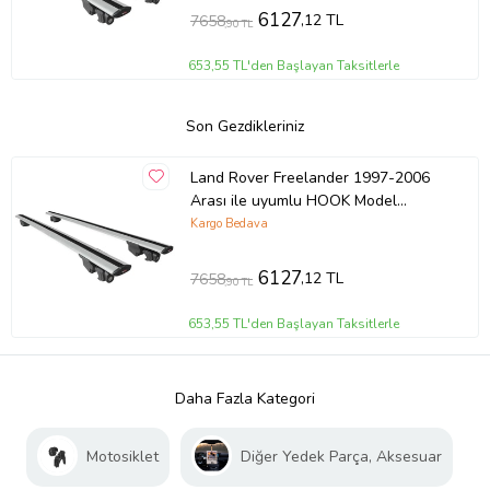
6127
,12 TL
7658
,90 TL
653,55 TL'den Başlayan Taksitlerle
Son Gezdikleriniz
Land Rover Freelander 1997-2006
Arası ile uyumlu HOOK Model
Anahtar Kilitli Ara Atkı Tavan Barı
Kargo Bedava
GRİ
6127
,12 TL
7658
,90 TL
653,55 TL'den Başlayan Taksitlerle
Daha Fazla Kategori
Motosiklet
Diğer Yedek Parça, Aksesuar