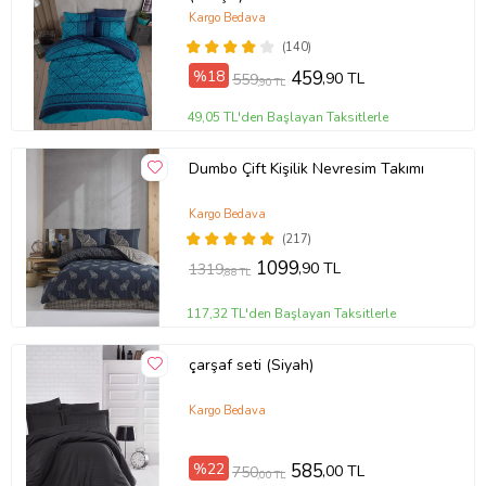
Kargo Bedava
(140)
%18
459
,90 TL
559
,90 TL
49,05 TL'den Başlayan Taksitlerle
Dumbo Çift Kişilik Nevresim Takımı
Kargo Bedava
(217)
1099
,90 TL
1319
,88 TL
117,32 TL'den Başlayan Taksitlerle
çarşaf seti (Siyah)
Kargo Bedava
%22
585
,00 TL
750
,00 TL