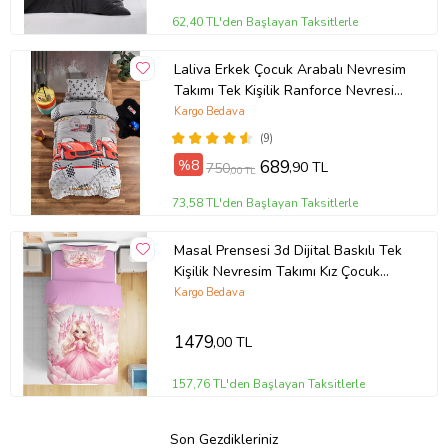
62,40 TL'den Başlayan Taksitlerle
Laliva Erkek Çocuk Arabalı Nevresim
Takımı Tek Kişilik Ranforce Nevresim
Takımı
Kargo Bedava
(9)
%8
689
,90 TL
750
,00 TL
73,58 TL'den Başlayan Taksitlerle
Masal Prensesi 3d Dijital Baskılı Tek
Kişilik Nevresim Takımı Kız Çocuk
Genç Odası (Pudra Pembe)
Kargo Bedava
1479
,00 TL
157,76 TL'den Başlayan Taksitlerle
Son Gezdikleriniz