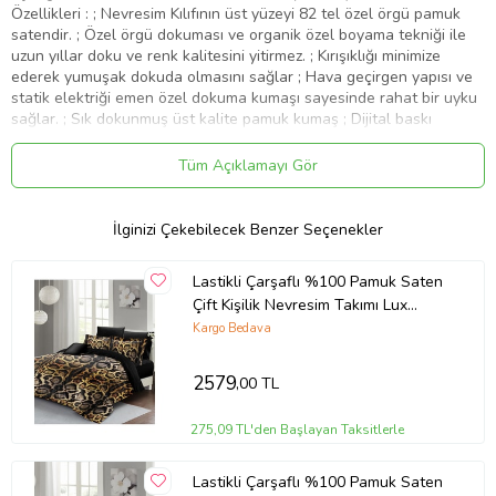
Özellikleri : ; Nevresim Kılıfının üst yüzeyi 82 tel özel örgü pamuk
satendir. ; Özel örgü dokuması ve organik özel boyama tekniği ile
uzun yıllar doku ve renk kalitesini yitirmez. ; Kırışıklığı minimize
ederek yumuşak dokuda olmasını sağlar ; Hava geçirgen yapısı ve
statik elektriği emen özel dokuma kumaşı sayesinde rahat bir uyku
sağlar. ; Sık dokunmuş üst kalite pamuk kumaş ; Dijital baskı
teknolojisi ile canlı renkler ve özgün tasarımlar ; Sanforize edilmiş
kumaş ile üründe çekmezlik garantisi ; Nevresim Çarşafı özel
Tüm Açıklamayı Gör
dokuma Ranforce %100 pamuktur. ; Neden MonoHome ? ; 30 Yıllık
Tekstil Tecrübesi ve Üretici Firma Garantisi ; İhracat
standartlarındaki kalitemiz ile Türkiye e-ticaret pazarına da aynı
İlginizi Çekebilecek Benzer Seçenekler
yüksek kaliteyi sunan ilk ve tek yerli üretici firma ; Dijital Baskı
Teknolojisi İle Yenilikçi Tasarımlar ;
Lastikli Çarşaflı %100 Pamuk Saten
Ürün Kodu:
kcm23167336
Çift Kişilik Nevresim Takımı Lux
Leopar
Kargo Bedava
2579
,00 TL
275,09 TL'den Başlayan Taksitlerle
Lastikli Çarşaflı %100 Pamuk Saten