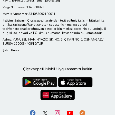
Kayıtlı E-Posta Adresi:
[email protected]
Vergi Numarası: 3340530921
Mersis Numarası: 334053092100011
İletişim: Satıcının Çiçeksepeti tarafından teyit edilmiş iletişim bilgileri ile
birlikte tacir/esnaf/sanatkar olan satıcılar için merkez adresi;
tacir/esnaf/sanatkar olmayan satıcılar için merkez adresinin bulunduğu il
bilgisi, ad, soyad ve T.C. kimlik numarası kayıt altında bulunmaktadır.
Adres: YUNUSELİ MAH. 4.YAZICI SK. NO: 5 İÇ KAPI NO: 1 OSMANGAZİ/
BURSA 1500034408/16/TUR
Şehir: Bursa
Çiçeksepeti Mobil Uygulamamızı İndirin