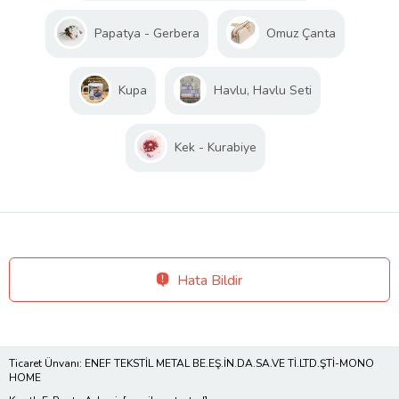
Papatya - Gerbera
Omuz Çanta
Kupa
Havlu, Havlu Seti
Kek - Kurabiye
Hata Bildir
Ticaret Ünvanı: ENEF TEKSTİL METAL BE.EŞ.İN.DA.SA.VE Tİ.LTD.ŞTİ-MONO
HOME