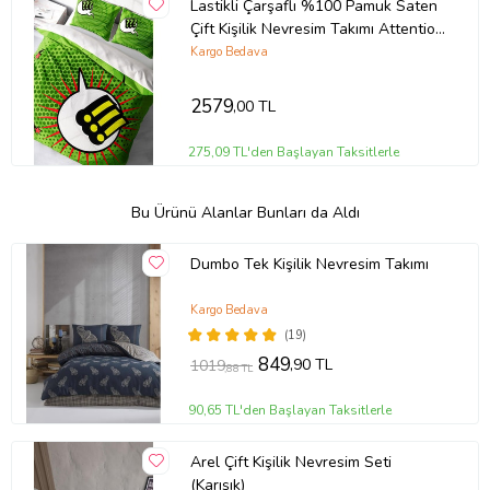
Lastikli Çarşaflı %100 Pamuk Saten
Çift Kişilik Nevresim Takımı Attention
Please
Kargo Bedava
2579
,00 TL
275,09 TL'den Başlayan Taksitlerle
Bu Ürünü Alanlar Bunları da Aldı
Dumbo Tek Kişilik Nevresim Takımı
Kargo Bedava
(19)
849
,90 TL
1019
,88 TL
90,65 TL'den Başlayan Taksitlerle
Arel Çift Kişilik Nevresim Seti
(Karışık)