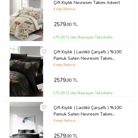
Çift Kişilik Nevresim Takımı Advert
Kargo Bedava
2579
,00 TL
275,09 TL'den Başlayan Taksitlerle
Çift Kişilik ( Lastikli Çarşaflı ) %100
Pamuk Saten Nevresim Takımı
Lepoar
Kargo Bedava
2579
,00 TL
275,09 TL'den Başlayan Taksitlerle
Çift Kişilik ( Lastikli Çarşaflı ) %100
Pamuk Saten Nevresim Takımı
Serious Cat
Kargo Bedava
2579
,00 TL