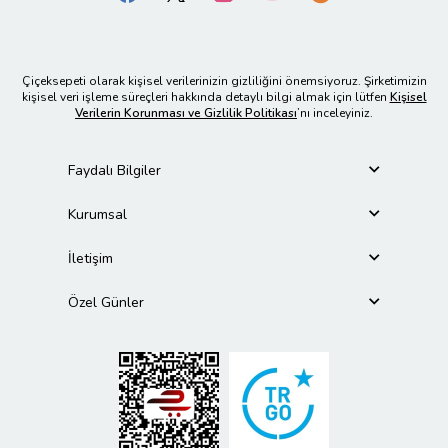
Çiçeksepeti olarak kişisel verilerinizin gizliliğini önemsiyoruz. Şirketimizin
kişisel veri işleme süreçleri hakkında detaylı bilgi almak için lütfen
Kişisel
Verilerin Korunması ve Gizlilik Politikası
’nı inceleyiniz.
Faydalı Bilgiler
Kurumsal
İletişim
Özel Günler