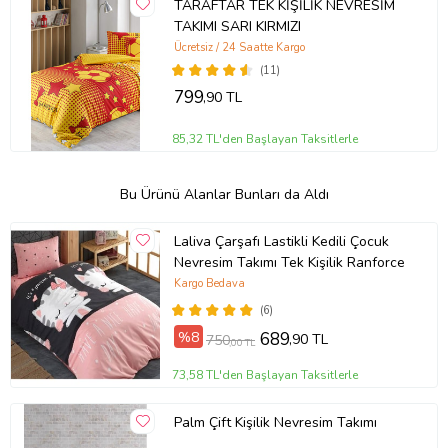
TARAFTAR TEK KİŞİLİK NEVRESİM
TAKIMI SARI KIRMIZI
Ücretsiz / 24 Saatte Kargo
(11)
799
,90 TL
85,32 TL'den Başlayan Taksitlerle
Bu Ürünü Alanlar Bunları da Aldı
Laliva Çarşafı Lastikli Kedili Çocuk
Nevresim Takımı Tek Kişilik Ranforce
Kargo Bedava
(6)
%8
689
,90 TL
750
,00 TL
73,58 TL'den Başlayan Taksitlerle
Palm Çift Kişilik Nevresim Takımı