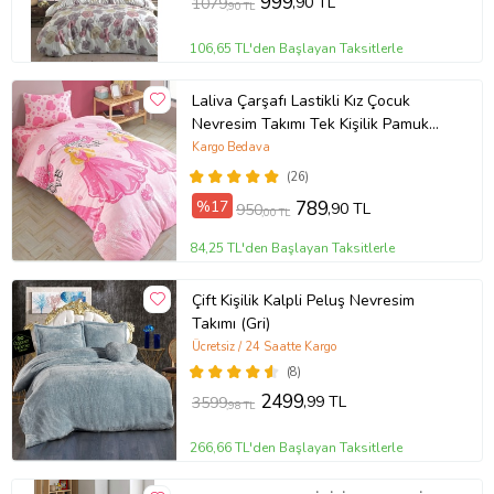
999
,90 TL
1079
,90 TL
106,65 TL'den Başlayan Taksitlerle
Laliva Çarşafı Lastikli Kız Çocuk
Nevresim Takımı Tek Kişilik Pamuk
Ranforce
Kargo Bedava
(26)
%17
789
,90 TL
950
,00 TL
84,25 TL'den Başlayan Taksitlerle
Çift Kişilik Kalpli Peluş Nevresim
Takımı (Gri)
Ücretsiz / 24 Saatte Kargo
(8)
2499
,99 TL
3599
,98 TL
266,66 TL'den Başlayan Taksitlerle