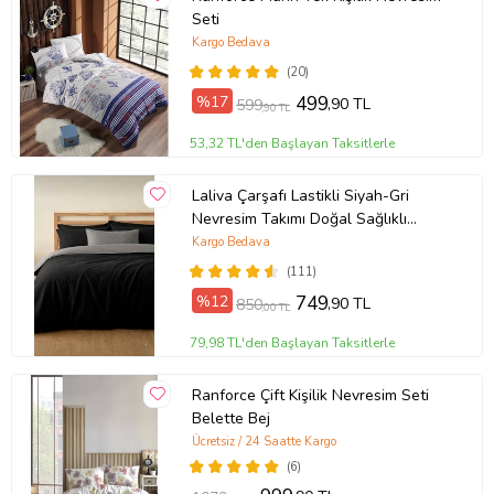
Seti
Kargo Bedava
(20)
%17
499
,90 TL
599
,90 TL
53,32 TL'den Başlayan Taksitlerle
Laliva Çarşafı Lastikli Siyah-Gri
Nevresim Takımı Doğal Sağlıklı
Pamuk Çift Kişilik Ranforce
Kargo Bedava
(111)
%12
749
,90 TL
850
,00 TL
79,98 TL'den Başlayan Taksitlerle
Ranforce Çift Kişilik Nevresim Seti
Belette Bej
Ücretsiz / 24 Saatte Kargo
(6)