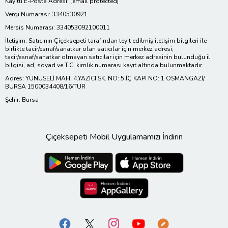
Kayıtlı E-Posta Adresi:
[email protected]
Vergi Numarası: 3340530921
Mersis Numarası: 334053092100011
İletişim: Satıcının Çiçeksepeti tarafından teyit edilmiş iletişim bilgileri ile
birlikte tacir/esnaf/sanatkar olan satıcılar için merkez adresi;
tacir/esnaf/sanatkar olmayan satıcılar için merkez adresinin bulunduğu il
bilgisi, ad, soyad ve T.C. kimlik numarası kayıt altında bulunmaktadır.
Adres: YUNUSELİ MAH. 4.YAZICI SK. NO: 5 İÇ KAPI NO: 1 OSMANGAZİ/
BURSA 1500034408/16/TUR
Şehir: Bursa
Çiçeksepeti Mobil Uygulamamızı İndirin