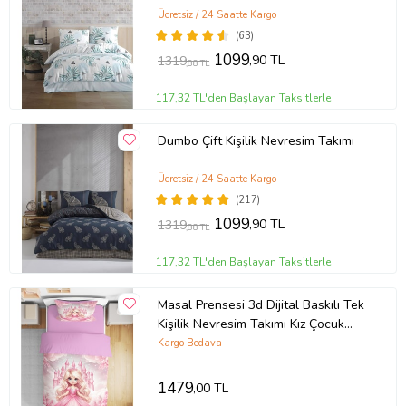
Ücretsiz / 24 Saatte Kargo
(63)
1099
,90 TL
1319
,88 TL
117,32 TL'den Başlayan Taksitlerle
Dumbo Çift Kişilik Nevresim Takımı
Ücretsiz / 24 Saatte Kargo
(217)
1099
,90 TL
1319
,88 TL
117,32 TL'den Başlayan Taksitlerle
Masal Prensesi 3d Dijital Baskılı Tek
Kişilik Nevresim Takımı Kız Çocuk
Genç Odası (Pudra Pembe)
Kargo Bedava
1479
,00 TL