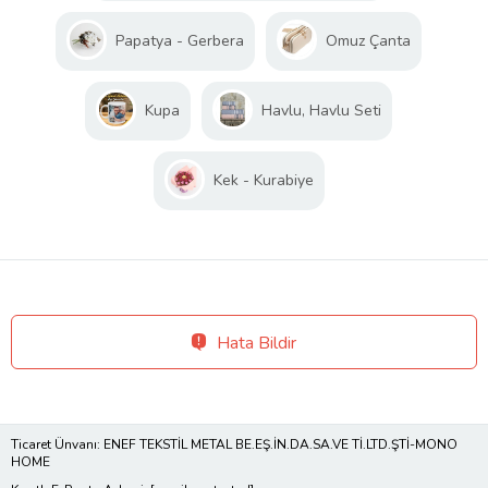
Papatya - Gerbera
Omuz Çanta
Kupa
Havlu, Havlu Seti
Kek - Kurabiye
Hata Bildir
Ticaret Ünvanı: ENEF TEKSTİL METAL BE.EŞ.İN.DA.SA.VE Tİ.LTD.ŞTİ-MONO
HOME