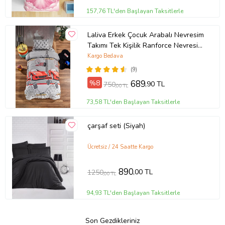
157,76 TL'den Başlayan Taksitlerle
Laliva Erkek Çocuk Arabalı Nevresim
Takımı Tek Kişilik Ranforce Nevresim
Takımı
Kargo Bedava
(9)
%8
689
,90 TL
750
,00 TL
73,58 TL'den Başlayan Taksitlerle
çarşaf seti (Siyah)
Ücretsiz / 24 Saatte Kargo
890
,00 TL
1250
,00 TL
94,93 TL'den Başlayan Taksitlerle
Son Gezdikleriniz