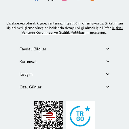
Çiçeksepeti olarak kişisel verilerinizin gizliliğini önemsiyoruz. Şirketimizin
kişisel veri işleme süreçleri hakkında detaylı bilgi almak için lütfen
Kişisel
Verilerin Korunması ve Gizlilik Politikası
’nı inceleyiniz.
Faydalı Bilgiler
Kurumsal
İletişim
Özel Günler