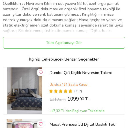
Özellikleri : ; Nevresim Kılıfının üst yüzeyi 82 tel özel örgü pamuk
satendir. ; Özel örgü dokuması ve organik özel boyama tekniği ile
uzun yıllar doku ve renk kalitesini yitirmez. ; Kırışıklığı minimize
ederek yumuşak dokuda olmasını sağlar ; Hava geçirgen yapısı ve
statik elektriği emen özel dokuma kumaşı sayesinde rahat bir uyku
sağlar. ; Sık dokunmuş üst kalite pamuk kumaş ; Dijital baskı
teknolojisi ile canlı renkler ve özgün tasarımlar ; Sanforize edilmiş
kumaş ile üründe çekmezlik garantisi ; Nevresim Çarşafı özel
Tüm Açıklamayı Gör
dokuma Ranforce %100 pamuktur. ; Neden MonoHome ? ; 30 Yıllık
Tekstil Tecrübesi ve Üretici Firma Garantisi ; İhracat
standartlarındaki kalitemiz ile Türkiye e-ticaret pazarına da aynı
İlginizi Çekebilecek Benzer Seçenekler
yüksek kaliteyi sunan ilk ve tek yerli üretici firma ; Dijital Baskı
Teknolojisi İle Yenilikçi Tasarımlar ;
Dumbo Çift Kişilik Nevresim Takımı
Ürün Kodu:
kcm84398493
Ücretsiz / 24 Saatte Kargo
(217)
1099
,90 TL
1319
,88 TL
117,32 TL'den Başlayan Taksitlerle
Masal Prensesi 3d Dijital Baskılı Tek