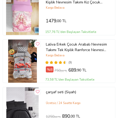
Kişilik Nevresim Takımı Kız Çocuk
Genç Odası (Pudra Pembe)
Kargo Bedava
1479
,00 TL
157,76 TL'den Başlayan Taksitlerle
Laliva Erkek Çocuk Arabalı Nevresim
Takımı Tek Kişilik Ranforce Nevresim
Takımı
Kargo Bedava
(9)
%8
689
,90 TL
750
,00 TL
73,58 TL'den Başlayan Taksitlerle
çarşaf seti (Siyah)
Ücretsiz / 24 Saatte Kargo
890
,00 TL
1250
,00 TL