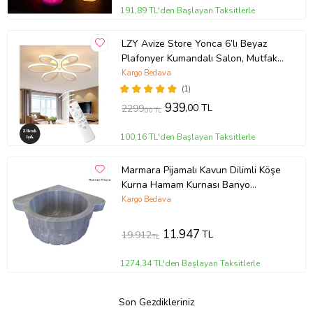
191,89 TL'den Başlayan Taksitlerle
LZY Avize Store Yonca 6’lı Beyaz
Plafonyer Kumandalı Salon, Mutfak,
Çocuk Odası için Modern LED (Siyah)
Kargo Bedava
(1)
939
,00 TL
2299
,00 TL
100,16 TL'den Başlayan Taksitlerle
Marmara Pijamalı Kavun Dilimli Köşe
Kurna Hamam Kurnası Banyo
Kurnası
Kargo Bedava
11.947
TL
19.912
TL
1274,34 TL'den Başlayan Taksitlerle
Son Gezdikleriniz