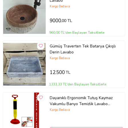
Lavabo
Kargo Bedava
9000
,00 TL
960,00 TL'den Başlayan Taksitlerle
Gümüş Traverten Tek Batarya Çıkışlı
Derin Lavabo
Kargo Bedava
12.500
TL
1333,33 TL'den Başlayan Taksitlerle
Dayanıklı Ergonomik Tutuş Kaymaz
Vakumlu Banyo Temizlik Lavabo
Klozet Gider Tıkanıklık Açıcı Pompa
Kargo Bedava