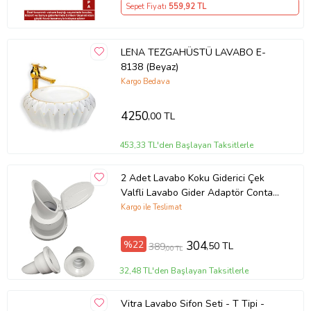
Sepet Fiyatı
559
,92 TL
LENA TEZGAHÜSTÜ LAVABO E-
8138 (Beyaz)
Kargo Bedava
4250
,00 TL
453,33 TL'den Başlayan Taksitlerle
2 Adet Lavabo Koku Giderici Çek
Valfli Lavabo Gider Adaptör Conta
Koku Önleyici Pratik Montaj
Kargo ile Teslimat
%22
304
,50 TL
389
,00 TL
32,48 TL'den Başlayan Taksitlerle
Vitra Lavabo Sifon Seti - T Tipi -