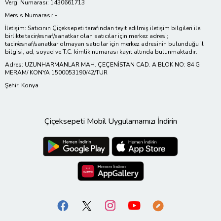
Vergi Numarası: 1430661713
Mersis Numarası: -
İletişim: Satıcının Çiçeksepeti tarafından teyit edilmiş iletişim bilgileri ile
birlikte tacir/esnaf/sanatkar olan satıcılar için merkez adresi;
tacir/esnaf/sanatkar olmayan satıcılar için merkez adresinin bulunduğu il
bilgisi, ad, soyad ve T.C. kimlik numarası kayıt altında bulunmaktadır.
Adres: UZUNHARMANLAR MAH. ÇEÇENİSTAN CAD. A BLOK NO: 84 G
MERAM/ KONYA 1500053190/42/TUR
Şehir: Konya
Çiçeksepeti Mobil Uygulamamızı İndirin