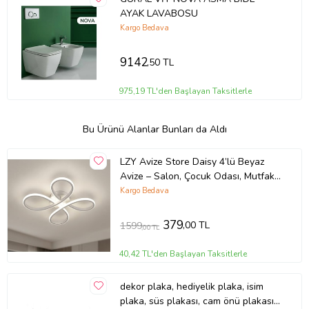
AYAK LAVABOSU
Kargo Bedava
9142
,50 TL
975,19 TL'den Başlayan Taksitlerle
Bu Ürünü Alanlar Bunları da Aldı
LZY Avize Store Daisy 4’lü Beyaz
Avize – Salon, Çocuk Odası, Mutfak
ve Antre İçin Şık Aydınlatma
Kargo Bedava
379
,00 TL
1599
,00 TL
40,42 TL'den Başlayan Taksitlerle
dekor plaka, hediyelik plaka, isim
plaka, süs plakası, cam önü plakası,