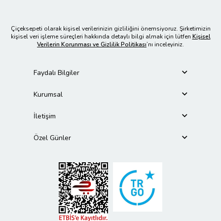
Çiçeksepeti olarak kişisel verilerinizin gizliliğini önemsiyoruz. Şirketimizin
kişisel veri işleme süreçleri hakkında detaylı bilgi almak için lütfen
Kişisel
Verilerin Korunması ve Gizlilik Politikası
’nı inceleyiniz.
Faydalı Bilgiler
Kurumsal
İletişim
Özel Günler