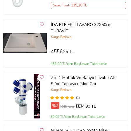
Sepet Fiyatı
135
,20 TL
İDA ETEJERLİ LAVABO 32X50cm
TURAVİT
Kargo Bedava
4556
,25 TL
486,00 TL'den Başlayan Taksitlerle
7 in 1 Mutfak Ve Banyo Lavabo Altı
Sifon Toplayıcı (Mor-Grı)
Kargo Bedava
(1)
%7
834
,90 TL
899
,90 TL
89,05 TL'den Başlayan Taksitlerle
GÜRAL VİT NOVA ASMA BİDE