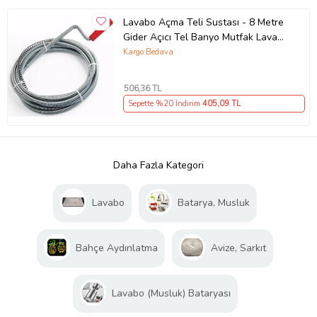
Lavabo Açma Teli Sustası - 8 Metre
Gider Açıcı Tel Banyo Mutfak Lavabo
Açıcı Tel
Kargo Bedava
506
,36 TL
Sepette %20 İndirim
405
,09 TL
Daha Fazla Kategori
Lavabo
Batarya, Musluk
Bahçe Aydınlatma
Avize, Sarkıt
Lavabo (Musluk) Bataryası