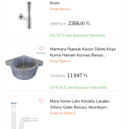
Krom
Kargo Bedava
2266
,00 TL
3307
,20 TL
241,70 TL'den Başlayan Taksitlerle
Marmara Pijamalı Kavun Dilimli Köşe
Kurna Hamam Kurnası Banyo
Kurnası
Kargo Bedava
11.947
TL
19.912
TL
1274,34 TL'den Başlayan Taksitlerle
More home Lüks Körüklü Lavabo
Sifonu Gider Borusu Akordiyon
Plastik 80cm
Kargo ile Teslimat