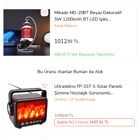
Mikado MD-20BT Beyaz Dekoratif
5W 1200mAh BT-LED Işıklı
Bluetooth Hoparlör
Kargo Bedava
1012
,93 TL
368,03 TL'den Başlayan Taksitlerle
Bu Ürünü Alanlar Bunları da Aldı
Ultratekno FP-337-S Solar Panelli
Şömine Nostaljik Görünümlü
Bluetoothlu Ve Fenerli Mp3 Çalar
Ücretsiz / 24 Saatte Kargo
Radyo Müzik Kutusu (Kahverengi)
1599
,90 TL
Sepette %12 İndirim
1407
,91 TL