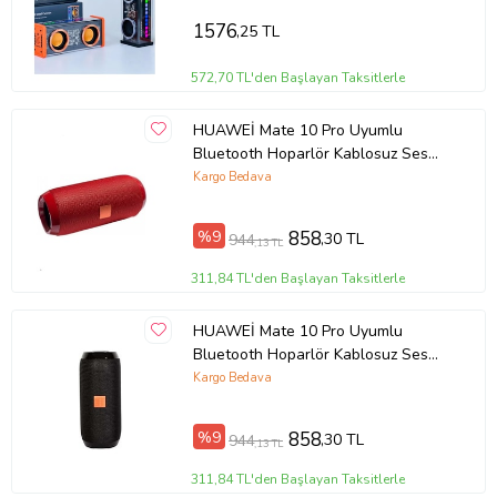
1576
,25 TL
572,70 TL'den Başlayan Taksitlerle
HUAWEİ Mate 10 Pro Uyumlu
Bluetooth Hoparlör Kablosuz Ses
Bombası Speaker (Kırmızı)
Kargo Bedava
%9
858
,30 TL
944
,13 TL
311,84 TL'den Başlayan Taksitlerle
HUAWEİ Mate 10 Pro Uyumlu
Bluetooth Hoparlör Kablosuz Ses
Bombası Speaker (Siyah)
Kargo Bedava
%9
858
,30 TL
944
,13 TL
311,84 TL'den Başlayan Taksitlerle