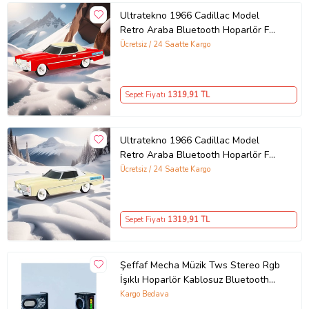
Ultratekno 1966 Cadillac Model
Retro Araba Bluetooth Hoparlör Fm
Radyo USB Tf Aux Destekli Speaker
Ücretsiz / 24 Saatte Kargo
(Kırmızı)
Sepet Fiyatı
1319
,91 TL
Ultratekno 1966 Cadillac Model
Retro Araba Bluetooth Hoparlör Fm
Radyo USB Tf Aux Destekli Speaker
Ücretsiz / 24 Saatte Kargo
(Bej)
Sepet Fiyatı
1319
,91 TL
Şeffaf Mecha Müzik Tws Stereo Rgb
İşıklı Hoparlör Kablosuz Bluetooth
5.0 Taşınabilir Hoparlör V9
Kargo Bedava