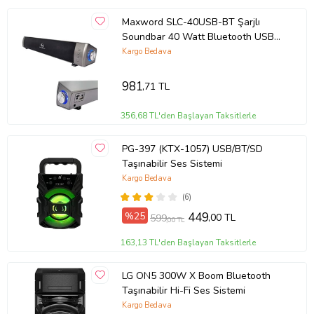
Maxword SLC-40USB-BT Şarjlı
Soundbar 40 Watt Bluetooth USB
Şarjlı (46x7x6 cm)
Kargo Bedava
981
,71 TL
356,68 TL'den Başlayan Taksitlerle
PG-397 (KTX-1057) USB/BT/SD
Taşınabilir Ses Sistemi
Kargo Bedava
(6)
%25
449
,00 TL
599
,00 TL
163,13 TL'den Başlayan Taksitlerle
LG ON5 300W X Boom Bluetooth
Taşınabilir Hi-Fi Ses Sistemi
Kargo Bedava