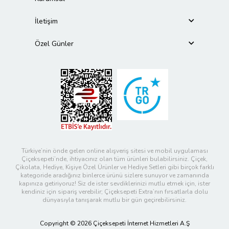
İletişim
Özel Günler
Türkiye’nin önde gelen online alışveriş sitesi ve mobil uygulaması
Çiçeksepeti’nde, ihtiyacınız olan tüm ürünleri bulabilirsiniz. Çiçek,
Çikolata, Hediye, Kişiye Özel Ürünler ve Hediye Setleri gibi birçok farklı
kategoride aradığınız binlerce ürünü sizlere sunuyor ve zamanında
kapınıza getiriyoruz! Siz de ister sevdiklerinizi mutlu etmek için, ister
kendiniz için sipariş verebilir; Çiçeksepeti Extra’nın fırsatlarla dolu
dünyasıyla tanışarak mutlu bir gün geçirebilirsiniz.
Copyright © 2026 Çiçeksepeti İnternet Hizmetleri A.Ş