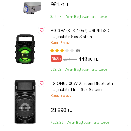
981
,71 TL
356,68 TL'den Başlayan Taksitlerle
PG-397 (KTX-1057) USB/BT/SD
Taşınabilir Ses Sistemi
Kargo Bedava
(6)
%25
449
,00 TL
599
,00 TL
163,13 TL'den Başlayan Taksitlerle
LG ON5 300W X Boom Bluetooth
Taşınabilir Hi-Fi Ses Sistemi
Kargo Bedava
21.890
TL
7953,36 TL'den Başlayan Taksitlerle