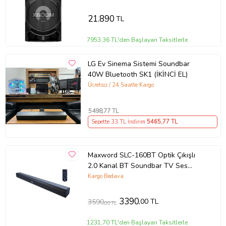
21.890
TL
7953,36 TL'den Başlayan Taksitlerle
LG Ev Sinema Sistemi Soundbar
40W Bluetooth SK1 (İKİNCİ EL)
Ücretsiz / 24 Saatte Kargo
5498
,77 TL
Sepette 33 TL İndirim
5465
,77 TL
Maxword SLC-160BT Optik Çıkışlı
2.0 Kanal BT Soundbar TV Ses
Sistemi 160W (79x8x6 cm)
Kargo Bedava
3390
,00 TL
3590
,00 TL
1231,70 TL'den Başlayan Taksitlerle