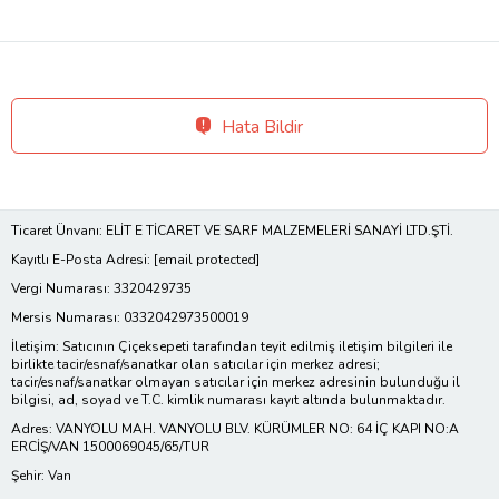
Hata Bildir
Ticaret Ünvanı: ELİT E TİCARET VE SARF MALZEMELERİ SANAYİ LTD.ŞTİ.
Kayıtlı E-Posta Adresi:
[email protected]
Vergi Numarası: 3320429735
Mersis Numarası: 0332042973500019
İletişim: Satıcının Çiçeksepeti tarafından teyit edilmiş iletişim bilgileri ile
birlikte tacir/esnaf/sanatkar olan satıcılar için merkez adresi;
tacir/esnaf/sanatkar olmayan satıcılar için merkez adresinin bulunduğu il
bilgisi, ad, soyad ve T.C. kimlik numarası kayıt altında bulunmaktadır.
Adres: VANYOLU MAH. VANYOLU BLV. KÜRÜMLER NO: 64 İÇ KAPI NO:A
ERCİŞ/VAN 1500069045/65/TUR
Şehir: Van