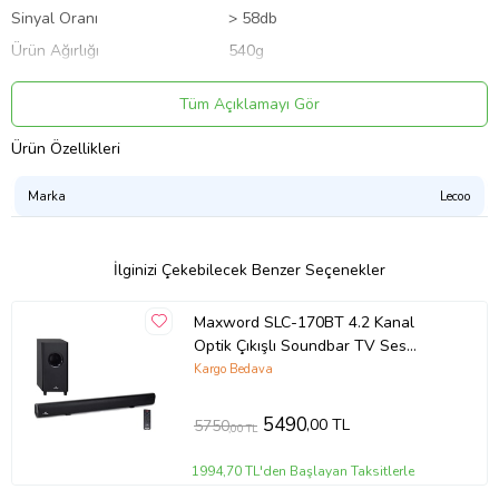
Sinyal Oranı
> 58db
Ürün Ağırlığı
540g
Frekans Aralığı
90Hz – 20kHz.
Tüm Açıklamayı Gör
Ürün Boyutu
382mm x 56mm x 60mm
Hoparlör Boyutu
2 inç kare hoparlör
Ürün Özellikleri
Giriş Akımı
3.46V
Marka
Lecoo
Empedans
4 ohm
Hoparlör Nominal Çıkış Gücü
3W
İlginizi Çekebilecek Benzer Seçenekler
Hoparlör Maksimum Giriş Gücü
5W
Hoparlör Maksimum Giriş Gücü
5W
Maxword SLC-170BT 4.2 Kanal
Subwoofer Çap Birimi
53mm
Optik Çıkışlı Soundbar TV Ses
Sistemi + Subwoofer 170W+130W
Kargo Bedava
Garanti
24 Ay
5490
,00 TL
5750
,00 TL
Ürün Kodu:
kcm46906567
1994,70 TL'den Başlayan Taksitlerle