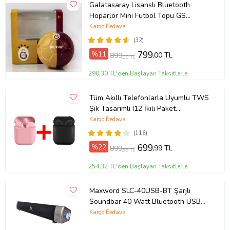
Galatasaray Lisanslı Bluetooth
Hoparlör Mini Futbol Topu GS
Cimbom Goal DOPPLER
Kargo Bedava
(32)
%11
799
,00 TL
899
,00 TL
290,30 TL'den Başlayan Taksitlerle
Tüm Akıllı Telefonlarla Uyumlu TWS
Şık Tasarımlı I12 İkili Paket
Bluetooth Kulaklık (Siyah-Pembe)
Kargo Bedava
(116)
%22
699
,99 TL
899
,99 TL
254,32 TL'den Başlayan Taksitlerle
Maxword SLC-40USB-BT Şarjlı
Soundbar 40 Watt Bluetooth USB
Şarjlı (46x7x6 cm)
Kargo Bedava