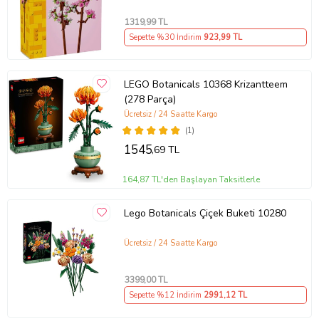
1319
,99 TL
Sepette %30 İndirim
923
,99 TL
LEGO Botanicals 10368 Krizantteem
(278 Parça)
Ücretsiz / 24 Saatte Kargo
(1)
1545
,69 TL
164,87 TL'den Başlayan Taksitlerle
Lego Botanicals Çiçek Buketi 10280
Ücretsiz / 24 Saatte Kargo
3399
,00 TL
Sepette %12 İndirim
2991
,12 TL