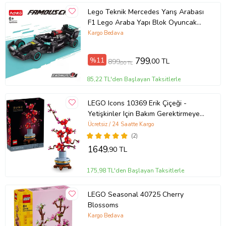
Lego Teknik Mercedes Yarış Arabası
F1 Lego Araba Yapı Blok Oyuncak
Araba - 237 Parça (Siyah)
Kargo Bedava
%11
799
,00 TL
899
,00 TL
85,22 TL'den Başlayan Taksitlerle
LEGO Icons 10369 Erik Çiçeği -
Yetişkinler Için Bakım Gerektirmeyen
Dekoratif Bitki Yapım Seti (327
Ücretsiz / 24 Saatte Kargo
Parça)
(2)
1649
,90 TL
175,98 TL'den Başlayan Taksitlerle
LEGO Seasonal 40725 Cherry
Blossoms
Kargo Bedava