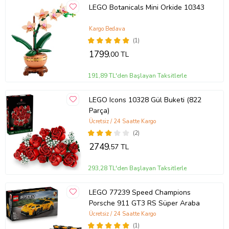
• Modelin hafif bir rüzgarda tıpkı gerçek bir bitki gibi sallandığını
LEGO Botanicals Mini Orkide 10343
görebilirsiniz.
• LEGO® Cennet Kuşu, LEGO Botanik Koleksiyonunun bir
Kargo Bedava
parçasıdır. Koleksiyondaki LEGO Çiçek Buketi (10280) ve LEGO
(1)
Bonsai Ağacı (10281) gibi diğer yapım setlerine de göz atın.
1799
,00 TL
• LEGO® yapım parçaları, en kaliteli malzemelerden üretilir.
1958’den beri tutarlı, birbiriyle uyumludur ve her seferinde kolayca
191,89 TL'den Başlayan Taksitlerle
takılıp çıkarılabilir.
• LEGO® parçalarında güvenlik ve kalite önce gelir. Modelin güzel
LEGO Icons 10328 Gül Buketi (822
olduğu kadar sağlam da olduğundan emin olabilmeniz için titizlikle
Parça)
test edilir.
Ücretsiz / 24 Saatte Kargo
(2)
2749
,57 TL
Ürün Kodu:
kcm64081488
293,28 TL'den Başlayan Taksitlerle
LEGO 77239 Speed Champions
Porsche 911 GT3 RS Süper Araba
Ücretsiz / 24 Saatte Kargo
(1)