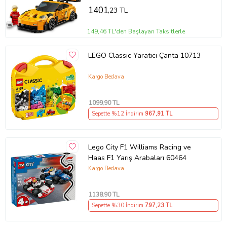
1401
,23 TL
149,46 TL'den Başlayan Taksitlerle
LEGO Classic Yaratıcı Çanta 10713
Kargo Bedava
1099
,90 TL
Sepette %12 İndirim
967
,91 TL
Lego City F1 Williams Racing ve
Haas F1 Yarış Arabaları 60464
Kargo Bedava
1138
,90 TL
Sepette %30 İndirim
797
,23 TL