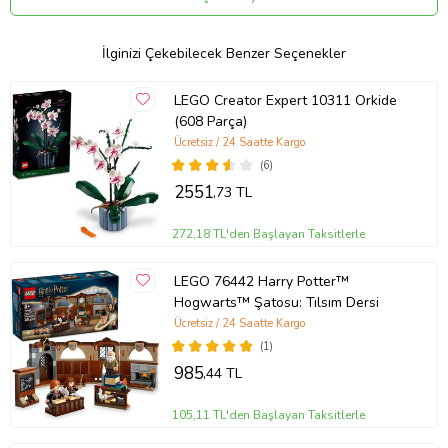
iyi LEGO setlerini arıyorsanız harika bir seçimdir. Serideki LEGO
Çiçek Buketi (10280) ve LEGO Bonsai Ağacı (10281) gibi diğer
koleksiyonluk setlere de göz atın.
İlginizi Çekebilecek Benzer Seçenekler
• LEGO® Cennet Kuşu (10289) model yapım seti, botanik dekorları,
çiçekleri ve bitkileri ya da LEGO ile yaratıcı modeller yapmayı seven
LEGO Creator Expert 10311 Orkide
herkes için benzersiz bir hediye veya dinlendirici bir projedir.
(608 Parça)
• Cennet Kuşu modelinin yeri değiştirilebilen çiçeklerini ve
Ücretsiz / 24 Saatte Kargo
yapraklarını kullanarak stilini değiştirin ve siyah bir LEGO® saksıda
(6)
duran kendi dekoratif objenizi oluşturun.
2551
,73 TL
• Çiçeğin erkek organları yerine kullanılan mor LEGO® kılıçlar gibi
tasarıma eklenen sürpriz LEGO parçalarına göz atın.
272,18 TL'den Başlayan Taksitlerle
• LEGO® Cennet Kuşu, ilginç LEGO yapım projelerini seven
yetişkinler için idealdir. Yetişkinlere göre en iyi LEGO hediye
LEGO 76442 Harry Potter™
setlerini mi arıyorsunuz? BU set, bitki sevenler için de harika bir
Hogwarts™ Şatosu: Tılsım Dersi
hediyedir.
Ücretsiz / 24 Saatte Kargo
• Fikir vermesi açısından, en uzun yaprağın boyu 46 cm’dir ve
(1)
saksının çapı 13 cm’dir.
985
,44 TL
• LEGO® parçalarından yapılan şık siyah saksısıyla bu güzel model,
evde ya da ofiste göz kamaştırıcı bir dekoratif obje ve sohbet
105,11 TL'den Başlayan Taksitlerle
konusu olacaktır.