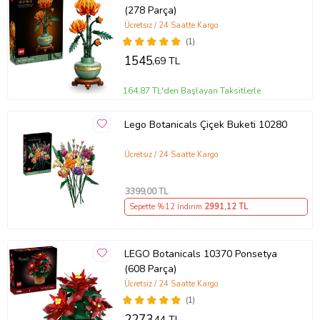
(278 Parça)
Ücretsiz / 24 Saatte Kargo
(1)
1545
,69 TL
164,87 TL'den Başlayan Taksitlerle
Lego Botanicals Çiçek Buketi 10280
Ücretsiz / 24 Saatte Kargo
3399
,00 TL
Sepette %12 İndirim
2991
,12 TL
LEGO Botanicals 10370 Ponsetya
(608 Parça)
Ücretsiz / 24 Saatte Kargo
(1)
2273
,44 TL