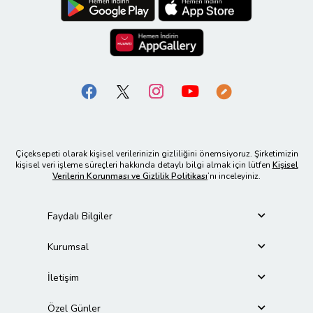
Çiçeksepeti olarak kişisel verilerinizin gizliliğini önemsiyoruz. Şirketimizin
kişisel veri işleme süreçleri hakkında detaylı bilgi almak için lütfen
Kişisel
Verilerin Korunması ve Gizlilik Politikası
’nı inceleyiniz.
Faydalı Bilgiler
Kurumsal
İletişim
Özel Günler