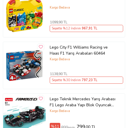
Kargo Bedava
1099
,90 TL
Sepette %12 İndirim
967
,91 TL
Lego City F1 Williams Racing ve
Haas F1 Yarış Arabaları 60464
Kargo Bedava
1138
,90 TL
Sepette %30 İndirim
797
,23 TL
Lego Teknik Mercedes Yarış Arabası
F1 Lego Araba Yapı Blok Oyuncak
Araba - 237 Parça (Siyah)
Kargo Bedava
%11
799
,00 TL
899
,00 TL