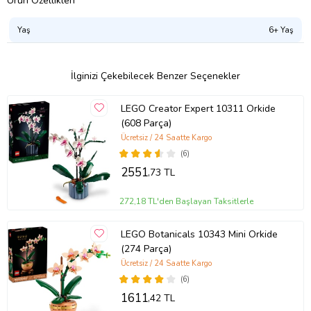
Ürün Özellikleri
Yaş
6+ Yaş
İlginizi Çekebilecek Benzer Seçenekler
LEGO Creator Expert 10311 Orkide
(608 Parça)
Ücretsiz / 24 Saatte Kargo
(6)
2551
,73 TL
272,18 TL'den Başlayan Taksitlerle
LEGO Botanicals 10343 Mini Orkide
(274 Parça)
Ücretsiz / 24 Saatte Kargo
(6)
1611
,42 TL