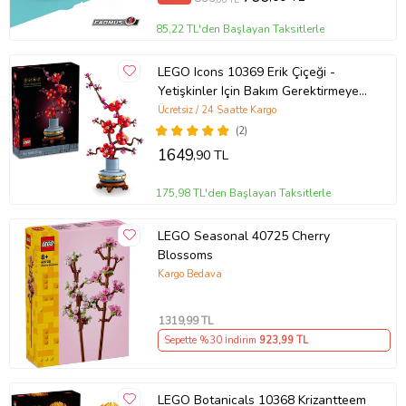
85,22 TL'den Başlayan Taksitlerle
LEGO Icons 10369 Erik Çiçeği -
Yetişkinler Için Bakım Gerektirmeyen
Dekoratif Bitki Yapım Seti (327
Ücretsiz / 24 Saatte Kargo
Parça)
(2)
1649
,90 TL
175,98 TL'den Başlayan Taksitlerle
LEGO Seasonal 40725 Cherry
Blossoms
Kargo Bedava
1319
,99 TL
Sepette %30 İndirim
923
,99 TL
LEGO Botanicals 10368 Krizantteem