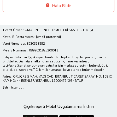
Hata Bildir
Ticaret Ünvanı: UMUT İNTERNET HİZMETLERİ SAN. TİC. LTD. ŞTİ.
Kayıtlı E-Posta Adresi:
[email protected]
Vergi Numarası: 8920318252
Mersis Numarası: 0892031825200011
İletişim: Satıcının Çiçeksepeti tarafından teyit edilmiş iletişim bilgileri ile
birlikte tacir/esnaf/sanatkar olan satıcılar için merkez adresi;
tacir/esnaf/sanatkar olmayan satıcılar için merkez adresinin bulunduğu il
bilgisi, ad, soyad ve T.C. kimlik numarası kayıt altında bulunmaktadır.
Adres: ORUÇREİS MAH. VADİ CAD. ISTANBUL TICARET SARAYI NO: 108 İÇ
KAPI NO: 44 ESENLER/ İSTANBUL 1500047242/342/TUR
Şehir: İstanbul
Çiçeksepeti Mobil Uygulamamızı İndirin