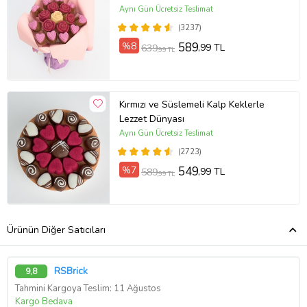
Aynı Gün Ücretsiz Teslimat
(3237)
%8
589
,99 TL
639
,99 TL
Kırmızı ve Süslemeli Kalp Keklerle
Lezzet Dünyası
Aynı Gün Ücretsiz Teslimat
(2723)
%7
549
,99 TL
589
,99 TL
Ürünün Diğer Satıcıları
RSBrick
9,8
Tahmini Kargoya Teslim: 11 Ağustos
Kargo Bedava