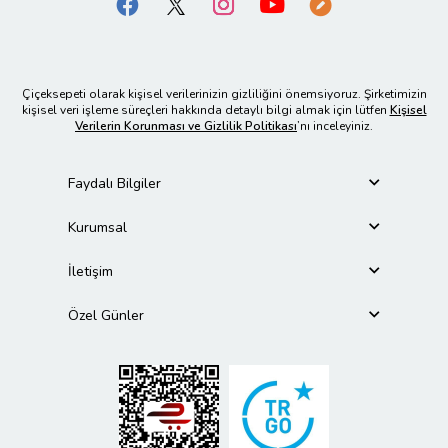
Çiçeksepeti olarak kişisel verilerinizin gizliliğini önemsiyoruz. Şirketimizin
kişisel veri işleme süreçleri hakkında detaylı bilgi almak için lütfen
Kişisel
Verilerin Korunması ve Gizlilik Politikası
’nı inceleyiniz.
Faydalı Bilgiler
Kurumsal
İletişim
Özel Günler