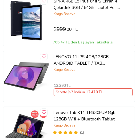
SPRANGE L8 Plus 8" IPS Ekran 4
Çekirdek 3GB / 64GB Tablet Pc -
Siyah
Kargo Bedava
3999
,00 TL
766,47 TL'den Başlayan Taksitlerle
LENOVO 11 IPS 4GB/128GB
ANDROİD TABLET / TAB
ZAFR0033TR
Kargo Bedava
13.390
TL
Sepette %7 İndirim
12.470
TL
Lenovo Tab K11 TB330FUP 8gb
128GB Wifi + Bluetooth Tablet
ZADL0072TR Folyo Klavye & Lenovo
Kargo Bedava
Tab Pen Hediyeli
(1)