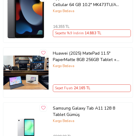
Cellular 64 GB 10.2" MK473TU/A
Tablet - Outlet
Kargo Bedava
16.355
TL
Sepette %9 İndirim
14.883
TL
Huawei (2025) MatePad 11.5"
PaperMatte 8GB 256GB Tablet +
Klavye
Kargo Bedava
Sepet Fiyatı
24.165
TL
Samsung Galaxy Tab A11 128 8
Tablet Gümüş
Kargo Bedava