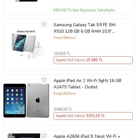
4350,83 TL'den Başlayan Taksitlerle
Samsung Galaxy Tab S9 FE SM-
X510 128 GB 6 GB RAM 10.9”
Tablet Silver (Kutulu Teşhir)
Kargo Bedava
16.555
TL
Sepette %9 İndirim
15.065
TL
Apple iPad Air 1 Wi-Fi 5gHz 16 GB
A1475 Tablet - Outlet
Kargo Bedava
3465
,00 TL
Sepette %9 İndirim
3153
,15 TL
Apple A2604 iPad 9. Nesil Wi-Fi +