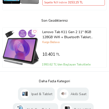
Sepette %9 İndirim
3153
,15 TL
Son Gezdikleriniz
Lenovo Tab K11 Gen 2 11'' 8GB
128GB Wifi + Bluetooth Tablet
ZAFS0180TR (Kılıf + Kalem Hediyeli)
Kargo Bedava
10.401
TL
1993,62 TL'den Başlayan Taksitlerle
Daha Fazla Kategori
Ipad & Tablet
Akıllı Saat