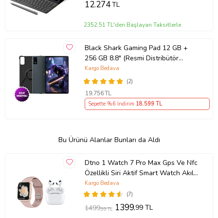
12.274
TL
2352,51 TL'den Başlayan Taksitlerle
Black Shark Gaming Pad 12 GB +
256 GB 8.8" (Resmi Distribütör
Garantili) (Siyah)
Kargo Bedava
(2)
19.756
TL
Sepette %6 İndirim
18.599
TL
Bu Ürünü Alanlar Bunları da Aldı
Dtno 1 Watch 7 Pro Max Gps Ve Nfc
Özellikli Siri Aktif Smart Watch Akıllı
Saat + Tws Airpods 3.nesil
Kargo Bedava
Bluetooth Kulaklık (Rose)
(7)
1399
,99 TL
1499
,99 TL