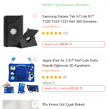
508,66 TL'den Başlayan Taksitlerle
Samsung Galaxy Tab A7 Lite 8.7"
T220 T225 T227 Kılıf 360 Dönebilen
Standlı Case (Siyah)
Kargo Bedava
(11)
Sepet Fiyatı
394
,85 TL
Apple iPad Air 2 9.7" Kılıf Cute Dolls
Standlı Eğlenceli 3D Karekterli
Çocuk Kıl (Gök Mavisi)
Kargo Bedava
(5)
699
,90 TL
Sepette %11 İndirim
622
,91 TL
9'lu Kırmızı Gül Çiçek Buketi