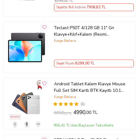
8399
,00 TL
Sepette %6 İndirim
7906
,82 TL
Teclast P50T 4/128 GB 11" Gri
Klavye+Kılıf+Kalem (Resmi
Distribütör Garantili)
Kargo Bedava
Sepet Fiyatı
8299
,00 TL
Android Tablet Kalem Klavye Mouse
Full Set SIM Kartlı BTK Kayıtlı 10.1
İnç T17 Pro Max Koyu Gri
Kargo Bedava
(1)
4990
,00 TL
6050
,00 TL
956,41 TL'den Başlayan Taksitlerle