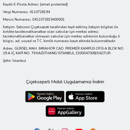
Kayıtlı E-Posta Adresi:
[email protected]
Vergi Numarası: 4110728194
Mersis Numarası: 0411072819400001
İletişim: Satıcının Çiçeksepeti tarafından teyit edilmiş iletişim bilgileri ile
birlikte tacir/esnaf/sanatkar olan satıcılar için merkez adresi;
tacir/esnaf/sanatkar olmayan satıcılar için merkez adresinin bulunduğu il
bilgisi, ad, soyad ve T.C. kimlik numarası kayıt altında bulunmaktadır.
Adres: GÜRSEL MAH. İMRAHOR CAD. PREMIER KAMPÜS OFIS A BLOK NO:
29 A İÇ KAPI NO: 79 KAĞITHANE/ İSTANBUL 1500047008/342/TUR
Şehir: İstanbul
Çiçeksepeti Mobil Uygulamamızı İndirin