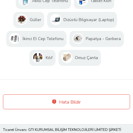
Akıllı Cep Telefonu
Tablet Kılıfı
Güller
Dizüstü Bilgisayar (Laptop)
İkinci El Cep Telefonu
Papatya - Gerbera
Kılıf
Omuz Çanta
Hata Bildir
Ticaret Ünvanı: GTI KURUMSAL BİLİŞİM TEKNOLOJİLERİ LİMİTED ŞİRKETİ