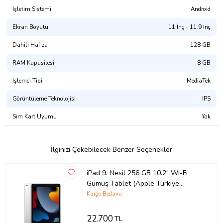
İşletim Sistemi
Android
Ekran Boyutu
11 İnç - 11.9 İnç
Dahili Hafıza
128 GB
RAM Kapasitesi
8 GB
İşlemci Tipi
MediaTek
Görüntüleme Teknolojisi
IPS
Sim Kart Uyumu
Yok
İlginizi Çekebilecek Benzer Seçenekler
iPad 9. Nesil 256 GB 10.2" Wi-Fi
Gümüş Tablet (Apple Türkiye
Garantili)
Kargo Bedava
22.700
TL