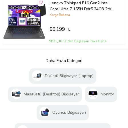
Lenovo Thinkpad E16 Gen2 Intel
Core Ultra 7 155H Ddr5 24GB 2tb
SSD Intel® Aı Boost 16" Wuxga IPS
Kargo Bedava
Windows 11 Home Taşınabilir
Bilgisayar 21MA002UTXH07 + Zetta
90.199
TL
Çanta
9621,30 TL'den Başlayan Taksitlerle
Daha Fazla Kategori
Dizüstü Bilgisayar (Laptop)
Masaüstü (Desktop) Bilgisayar
Monitör
Oyuncu Bilgisayarı