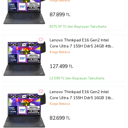
SSD Intel® Aı Boost 16" Wuxga IPS
Kargo Bedava
Windows 11 Home Taşınabilir
Bilgisayar 21MA002UTXH03 + Zetta
87.899
TL
Çanta
9375,97 TL'den Başlayan Taksitlerle
Lenovo Thinkpad E16 Gen2 Intel
Core Ultra 7 155H Ddr5 24GB 4tb
SSD Intel® Aı Boost 16" Wuxga IPS
Kargo Bedava
Windows 11 Home Taşınabilir
Bilgisayar 21MA002UTXH08 + Zetta
127.499
TL
Çanta
13.599 TL'den Başlayan Taksitlerle
Lenovo Thinkpad E16 Gen2 Intel
Core Ultra 7 155H Ddr5 16GB 1tb
SSD Intel® Aı Boost 16" Wuxga IPS
Kargo Bedava
Windows 11 Home Taşınabilir
Bilgisayar 21MA002UTXH02 + Zetta
82.699
TL
Çanta