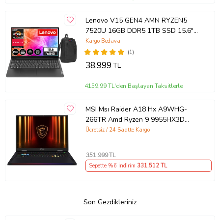
Lenovo V15 GEN4 AMN RYZEN5
7520U 16GB DDR5 1TB SSD 15.6"
Dos FHD Dizüstü Bilgisayar
Kargo Bedava
882YU00QYTX03+ZettaÇanta
(1)
38.999
TL
4159,99 TL'den Başlayan Taksitlerle
MSI Msı Raider A18 Hx A9WHG-
266TR Amd Ryzen 9 9955HX3D
64GB Ram Ddr5 2tb SSD Rtx 5070
Ücretsiz / 24 Saatte Kargo
Ti 12GB Gddr7 18.0" Qhd+
Windows 11 Pro K42
351.999
TL
Sepette %6 İndirim
331.512
TL
Son Gezdikleriniz