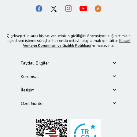
Çiçeksepeti olarak kişisel verilerinizin gizliliğini önemsiyoruz. Şirketimizin
kişisel veri işleme süreçleri hakkında detaylı bilgi almak için lütfen
Kişisel
Verilerin Korunması ve Gizlilik Politikası
’nı inceleyiniz.
Faydalı Bilgiler
Kurumsal
İletişim
Özel Günler