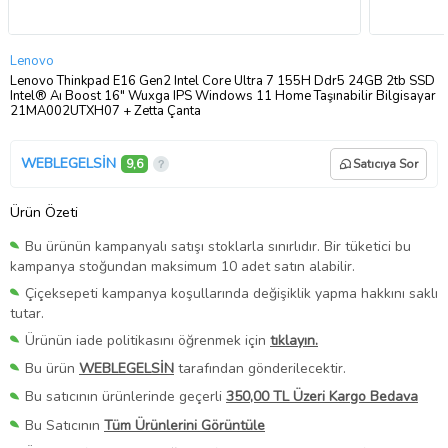
Lenovo
Lenovo Thinkpad E16 Gen2 Intel Core Ultra 7 155H Ddr5 24GB 2tb SSD
Intel® Aı Boost 16" Wuxga IPS Windows 11 Home Taşınabilir Bilgisayar
21MA002UTXH07 + Zetta Çanta
WEBLEGELSİN
9,6
Satıcıya Sor
Ürün Özeti
Bu ürünün kampanyalı satışı stoklarla sınırlıdır. Bir tüketici bu
kampanya stoğundan maksimum 10 adet satın alabilir.
Çiçeksepeti kampanya koşullarında değişiklik yapma hakkını saklı
tutar.
Ürünün iade politikasını öğrenmek için
tıklayın.
Bu ürün
WEBLEGELSİN
tarafından gönderilecektir.
Bu satıcının ürünlerinde geçerli
350,00 TL Üzeri Kargo Bedava
Bu Satıcının
Tüm Ürünlerini Görüntüle