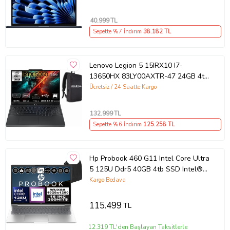
40.999
TL
Sepette %7 İndirim
38.182
TL
Lenovo Legion 5 15IRX10 I7-
13650HX 83LY00AXTR-47 24GB 4tb
RTX5060 8gb W11PRO 15.3"
Ücretsiz / 24 Saatte Kargo
Wuxga Gaming Laptop
132.999
TL
Sepette %6 İndirim
125.258
TL
Hp Probook 460 G11 Intel Core Ultra
5 125U Ddr5 40GB 4tb SSD Intel®
Aı Boost 16" Wuxga IPS Freedos
Kargo Bedava
Taşınabilir Bilgisayar A23BKEAF16 +
Zetta Çanta
115.499
TL
12.319 TL'den Başlayan Taksitlerle