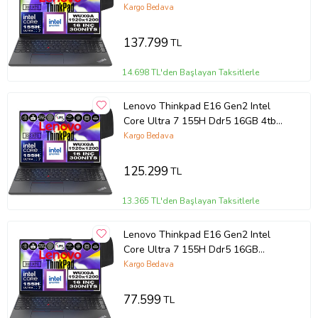
SSD Intel® Aı Boost 16" Wuxga IPS
Kargo Bedava
Windows 11 Home Taşınabilir
Bilgisayar 21MA002UTXH12 + Zetta
137.799
TL
Çanta
14.698 TL'den Başlayan Taksitlerle
Lenovo Thinkpad E16 Gen2 Intel
Core Ultra 7 155H Ddr5 16GB 4tb
SSD Intel® Aı Boost 16" Wuxga IPS
Kargo Bedava
Windows 11 Home Taşınabilir
Bilgisayar 21MA002UTXH04 + Zetta
125.299
TL
Çanta
13.365 TL'den Başlayan Taksitlerle
Lenovo Thinkpad E16 Gen2 Intel
Core Ultra 7 155H Ddr5 16GB
512GB SSD Intel® Aı Boost 16"
Kargo Bedava
Wuxga IPS Windows 11 Home
Taşınabilir Bilgisayar
77.599
TL
21MA002UTXH01 + Zetta Çanta