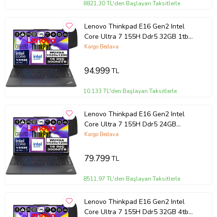
8821,30 TL'den Başlayan Taksitlerle
Lenovo Thinkpad E16 Gen2 Intel
Core Ultra 7 155H Ddr5 32GB 1tb
SSD Intel® Aı Boost 16" Wuxga IPS
Kargo Bedava
Windows 11 Home Taşınabilir
Bilgisayar 21MA002UTXH10 + Zetta
94.999
TL
Çanta
10.133 TL'den Başlayan Taksitlerle
Lenovo Thinkpad E16 Gen2 Intel
Core Ultra 7 155H Ddr5 24GB
512GB SSD Intel® Aı Boost 16"
Kargo Bedava
Wuxga IPS Windows 11 Home
Taşınabilir Bilgisayar
79.799
TL
21MA002UTXH05 + Zetta Çanta
8511,97 TL'den Başlayan Taksitlerle
Lenovo Thinkpad E16 Gen2 Intel
Core Ultra 7 155H Ddr5 32GB 4tb