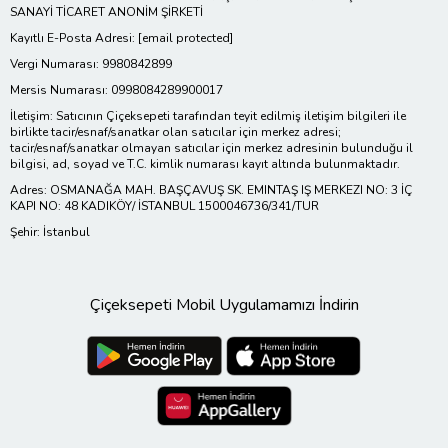
SANAYİ TİCARET ANONİM ŞİRKETİ
Kayıtlı E-Posta Adresi:
[email protected]
Vergi Numarası: 9980842899
Mersis Numarası: 0998084289900017
İletişim: Satıcının Çiçeksepeti tarafından teyit edilmiş iletişim bilgileri ile
birlikte tacir/esnaf/sanatkar olan satıcılar için merkez adresi;
tacir/esnaf/sanatkar olmayan satıcılar için merkez adresinin bulunduğu il
bilgisi, ad, soyad ve T.C. kimlik numarası kayıt altında bulunmaktadır.
Adres: OSMANAĞA MAH. BAŞÇAVUŞ SK. EMINTAŞ IŞ MERKEZI NO: 3 İÇ
KAPI NO: 48 KADIKÖY/ İSTANBUL 1500046736/341/TUR
Şehir: İstanbul
Çiçeksepeti Mobil Uygulamamızı İndirin