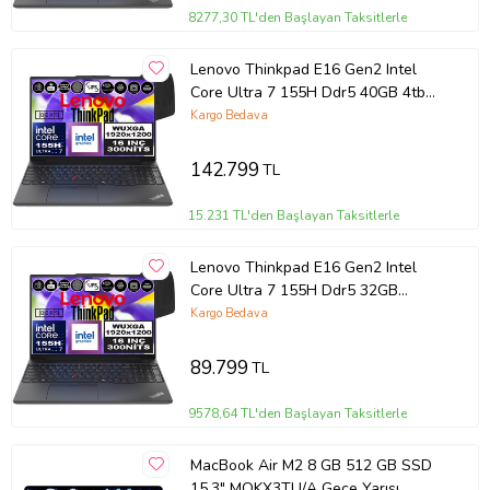
8277,30 TL'den Başlayan Taksitlerle
Lenovo Thinkpad E16 Gen2 Intel
Core Ultra 7 155H Ddr5 40GB 4tb
SSD Intel® Aı Boost 16" Wuxga IPS
Kargo Bedava
Windows 11 Home Taşınabilir
Bilgisayar 21MA002UTXH16 + Zetta
142.799
TL
Çanta
15.231 TL'den Başlayan Taksitlerle
Lenovo Thinkpad E16 Gen2 Intel
Core Ultra 7 155H Ddr5 32GB
512GB SSD Intel® Aı Boost 16"
Kargo Bedava
Wuxga IPS Windows 11 Home
Taşınabilir Bilgisayar
89.799
TL
21MA002UTXH09 + Zetta Çanta
9578,64 TL'den Başlayan Taksitlerle
MacBook Air M2 8 GB 512 GB SSD
15.3" MQKX3TU/A Gece Yarısı