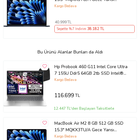
Outlet (Açıklamayı Okuyunuz)
Kargo Bedava
40.999
TL
Sepette %7 İndirim
38.182
TL
Bu Ürünü Alanlar Bunları da Aldı
Hp Probook 460 G11 Intel Core Ultra
7 155U Ddr5 64GB 2tb SSD Intel®
Aı Boost 16" Wuxga IPS Freedos
Kargo Bedava
Taşınabilir Bilgisayar A23BCEAF23 +
Zetta Çanta
116.699
TL
12.447 TL'den Başlayan Taksitlerle
MacBook Air M2 8 GB 512 GB SSD
15.3" MQKX3TU/A Gece Yarısı
Outlet (Açıklamayı Okuyunuz)
Kargo Bedava