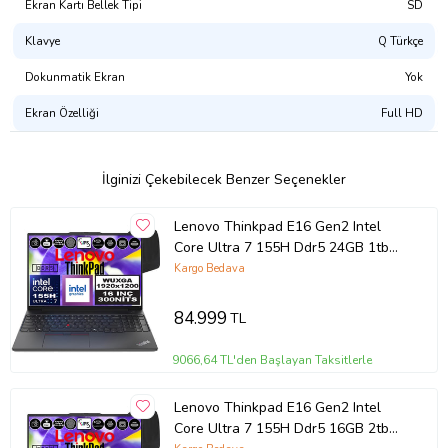
Ekran Kartı Bellek Tipi
SD
Klavye
Q Türkçe
Dokunmatik Ekran
Yok
Ekran Özelliği
Full HD
İlginizi Çekebilecek Benzer Seçenekler
Lenovo Thinkpad E16 Gen2 Intel
Core Ultra 7 155H Ddr5 24GB 1tb
SSD Intel® Aı Boost 16" Wuxga IPS
Kargo Bedava
Windows 11 Home Taşınabilir
Bilgisayar 21MA002UTXH06 + Zetta
84.999
TL
Çanta
9066,64 TL'den Başlayan Taksitlerle
Lenovo Thinkpad E16 Gen2 Intel
Core Ultra 7 155H Ddr5 16GB 2tb