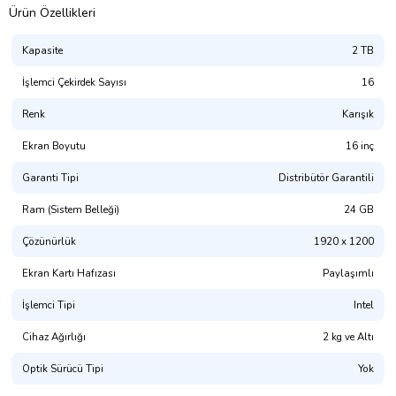
Ürün Özellikleri
Kapasite
2 TB
İşlemci Çekirdek Sayısı
16
Renk
Karışık
Ekran Boyutu
16 inç
Garanti Tipi
Distribütör Garantili
Ram (Sistem Belleği)
24 GB
Çözünürlük
1920 x 1200
Ekran Kartı Hafızası
Paylaşımlı
İşlemci Tipi
Intel
Cihaz Ağırlığı
2 kg ve Altı
Optik Sürücü Tipi
Yok