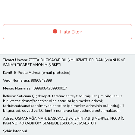
Hata Bildir
Ticaret Ünvanı: ZETTA BİLGİSAYAR BİLİŞİM HİZMETLERİ DANIŞMANLIK VE
SANAYİ TİCARET ANONİM ŞİRKETİ
Kayıtlı E-Posta Adresi:
[email protected]
Vergi Numarası: 9980842899
Mersis Numarası: 0998084289900017
İletişim: Satıcının Çiçeksepeti tarafından teyit edilmiş iletişim bilgileri ile
birlikte tacir/esnaf/sanatkar olan satıcılar için merkez adresi;
tacir/esnaf/sanatkar olmayan satıcılar için merkez adresinin bulunduğu il
bilgisi, ad, soyad ve T.C. kimlik numarası kayıt altında bulunmaktadır.
Adres: OSMANAĞA MAH. BAŞÇAVUŞ SK. EMINTAŞ IŞ MERKEZI NO: 3 İÇ
KAPI NO: 48 KADIKÖY/ İSTANBUL 1500046736/341/TUR
Şehir: İstanbul