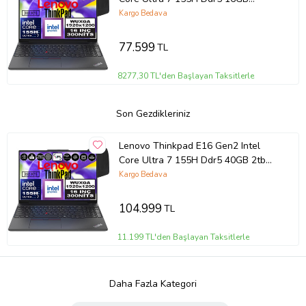
512GB SSD Intel® Aı Boost 16"
Kargo Bedava
Wuxga IPS Windows 11 Home
Taşınabilir Bilgisayar
77.599
TL
21MA002UTXH01 + Zetta Çanta
8277,30 TL'den Başlayan Taksitlerle
Son Gezdikleriniz
Lenovo Thinkpad E16 Gen2 Intel
Core Ultra 7 155H Ddr5 40GB 2tb
SSD Intel® Aı Boost 16" Wuxga IPS
Kargo Bedava
Windows 11 Home Taşınabilir
Bilgisayar 21MA002UTXH15 + Zetta
104.999
TL
Çanta
11.199 TL'den Başlayan Taksitlerle
Daha Fazla Kategori