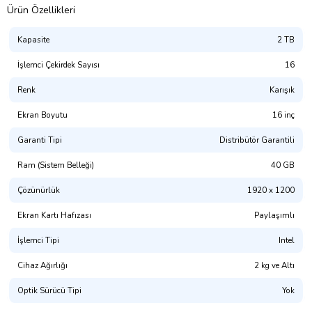
Ürün Özellikleri
Kapasite
2 TB
İşlemci Çekirdek Sayısı
16
Renk
Karışık
Ekran Boyutu
16 inç
Garanti Tipi
Distribütör Garantili
Ram (Sistem Belleği)
40 GB
Çözünürlük
1920 x 1200
Ekran Kartı Hafızası
Paylaşımlı
İşlemci Tipi
Intel
Cihaz Ağırlığı
2 kg ve Altı
Optik Sürücü Tipi
Yok