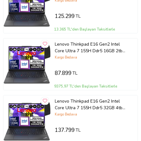
SSD Intel® Aı Boost 16" Wuxga IPS
Kargo Bedava
Windows 11 Home Taşınabilir
Bilgisayar 21MA002UTXH04 + Zetta
125.299
TL
Çanta
13.365 TL'den Başlayan Taksitlerle
Lenovo Thinkpad E16 Gen2 Intel
Core Ultra 7 155H Ddr5 16GB 2tb
SSD Intel® Aı Boost 16" Wuxga IPS
Kargo Bedava
Windows 11 Home Taşınabilir
Bilgisayar 21MA002UTXH03 + Zetta
87.899
TL
Çanta
9375,97 TL'den Başlayan Taksitlerle
Lenovo Thinkpad E16 Gen2 Intel
Core Ultra 7 155H Ddr5 32GB 4tb
SSD Intel® Aı Boost 16" Wuxga IPS
Kargo Bedava
Windows 11 Home Taşınabilir
Bilgisayar 21MA002UTXH12 + Zetta
137.799
TL
Çanta