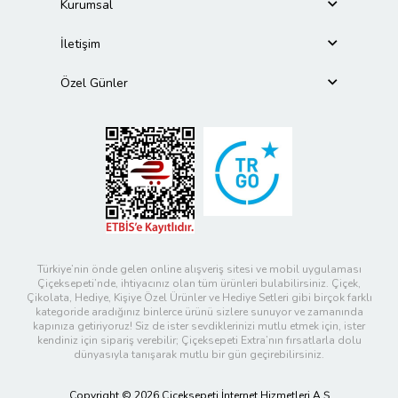
Kurumsal
İletişim
Özel Günler
Türkiye’nin önde gelen online alışveriş sitesi ve mobil uygulaması
Çiçeksepeti’nde, ihtiyacınız olan tüm ürünleri bulabilirsiniz. Çiçek,
Çikolata, Hediye, Kişiye Özel Ürünler ve Hediye Setleri gibi birçok farklı
kategoride aradığınız binlerce ürünü sizlere sunuyor ve zamanında
kapınıza getiriyoruz! Siz de ister sevdiklerinizi mutlu etmek için, ister
kendiniz için sipariş verebilir; Çiçeksepeti Extra’nın fırsatlarla dolu
dünyasıyla tanışarak mutlu bir gün geçirebilirsiniz.
Copyright © 2026 Çiçeksepeti İnternet Hizmetleri A.Ş