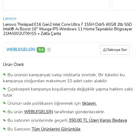
Lenovo
Lenovo Thinkpad E16 Gen2 Intel Core Ultra 7 155H Ddr5 40GB 2tb SSD
Intel® Aı Boost 16" Wuxga IPS Windows 11 Home Taşınabilir Bilgisayar
21MA002UTXH15 + Zetta Çanta
WEBLEGELSİN
9,6
Satıcıya Sor
Ürün Özeti
Bu ürünün kampanyalı satışı stoklarla sınırlıdır. Bir tüketici bu
kampanya stoğundan maksimum 10 adet satın alabilir.
Çiçeksepeti kampanya koşullarında değişiklik yapma hakkını saklı
tutar.
Ürünün iade politikasını öğrenmek için
tıklayın.
Bu ürün
WEBLEGELSİN
tarafından gönderilecektir.
Bu satıcının ürünlerinde geçerli
350,00 TL Üzeri Kargo Bedava
Bu Satıcının
Tüm Ürünlerini Görüntüle