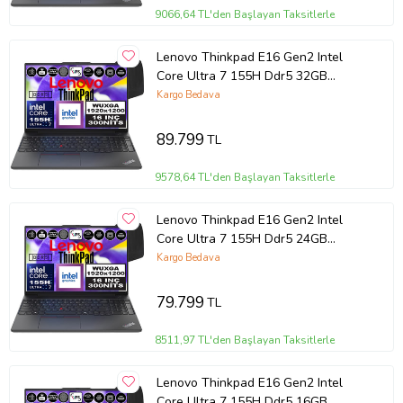
9066,64 TL'den Başlayan Taksitlerle
Lenovo Thinkpad E16 Gen2 Intel
Core Ultra 7 155H Ddr5 32GB
512GB SSD Intel® Aı Boost 16"
Kargo Bedava
Wuxga IPS Windows 11 Home
Taşınabilir Bilgisayar
89.799
TL
21MA002UTXH09 + Zetta Çanta
9578,64 TL'den Başlayan Taksitlerle
Lenovo Thinkpad E16 Gen2 Intel
Core Ultra 7 155H Ddr5 24GB
512GB SSD Intel® Aı Boost 16"
Kargo Bedava
Wuxga IPS Windows 11 Home
Taşınabilir Bilgisayar
79.799
TL
21MA002UTXH05 + Zetta Çanta
8511,97 TL'den Başlayan Taksitlerle
Lenovo Thinkpad E16 Gen2 Intel
Core Ultra 7 155H Ddr5 16GB