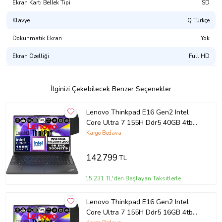
Ekran Kartı Bellek Tipi
SD
Klavye
Q Türkçe
Dokunmatik Ekran
Yok
Ekran Özelliği
Full HD
İlginizi Çekebilecek Benzer Seçenekler
Lenovo Thinkpad E16 Gen2 Intel
Core Ultra 7 155H Ddr5 40GB 4tb
SSD Intel® Aı Boost 16" Wuxga IPS
Kargo Bedava
Windows 11 Home Taşınabilir
Bilgisayar 21MA002UTXH16 + Zetta
142.799
TL
Çanta
15.231 TL'den Başlayan Taksitlerle
Lenovo Thinkpad E16 Gen2 Intel
Core Ultra 7 155H Ddr5 16GB 4tb