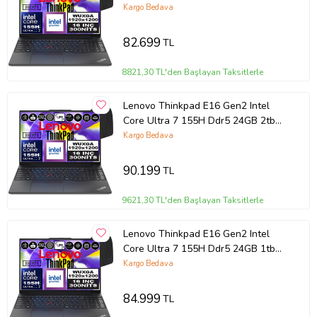
SSD Intel® Aı Boost 16" Wuxga IPS
Kargo Bedava
Windows 11 Home Taşınabilir
Bilgisayar 21MA002UTXH02 + Zetta
82.699
TL
Çanta
8821,30 TL'den Başlayan Taksitlerle
Lenovo Thinkpad E16 Gen2 Intel
Core Ultra 7 155H Ddr5 24GB 2tb
SSD Intel® Aı Boost 16" Wuxga IPS
Kargo Bedava
Windows 11 Home Taşınabilir
Bilgisayar 21MA002UTXH07 + Zetta
90.199
TL
Çanta
9621,30 TL'den Başlayan Taksitlerle
Lenovo Thinkpad E16 Gen2 Intel
Core Ultra 7 155H Ddr5 24GB 1tb
SSD Intel® Aı Boost 16" Wuxga IPS
Kargo Bedava
Windows 11 Home Taşınabilir
Bilgisayar 21MA002UTXH06 + Zetta
84.999
TL
Çanta