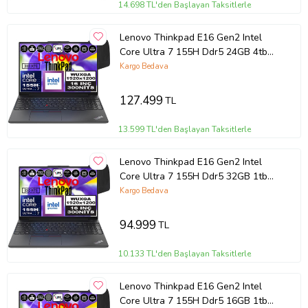
14.698 TL'den Başlayan Taksitlerle
Lenovo Thinkpad E16 Gen2 Intel
Core Ultra 7 155H Ddr5 24GB 4tb
SSD Intel® Aı Boost 16" Wuxga IPS
Kargo Bedava
Windows 11 Home Taşınabilir
Bilgisayar 21MA002UTXH08 + Zetta
127.499
TL
Çanta
13.599 TL'den Başlayan Taksitlerle
Lenovo Thinkpad E16 Gen2 Intel
Core Ultra 7 155H Ddr5 32GB 1tb
SSD Intel® Aı Boost 16" Wuxga IPS
Kargo Bedava
Windows 11 Home Taşınabilir
Bilgisayar 21MA002UTXH10 + Zetta
94.999
TL
Çanta
10.133 TL'den Başlayan Taksitlerle
Lenovo Thinkpad E16 Gen2 Intel
Core Ultra 7 155H Ddr5 16GB 1tb