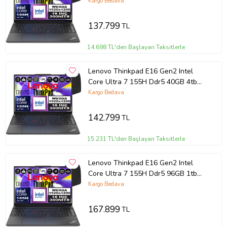
SSD Intel® Aı Boost 16" Wuxga IPS
Kargo Bedava
Windows 11 Home Taşınabilir
Bilgisayar 21MA002UTXH12 + Zetta
137.799
TL
Çanta
14.698 TL'den Başlayan Taksitlerle
Lenovo Thinkpad E16 Gen2 Intel
Core Ultra 7 155H Ddr5 40GB 4tb
SSD Intel® Aı Boost 16" Wuxga IPS
Kargo Bedava
Windows 11 Home Taşınabilir
Bilgisayar 21MA002UTXH16 + Zetta
142.799
TL
Çanta
15.231 TL'den Başlayan Taksitlerle
Lenovo Thinkpad E16 Gen2 Intel
Core Ultra 7 155H Ddr5 96GB 1tb
SSD Intel® Aı Boost 16" Wuxga IPS
Kargo Bedava
Windows 11 Pro Taşınabilir
Bilgisayar 21MA002UTXP32 + Zetta
167.899
TL
Çanta