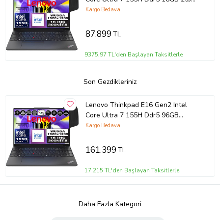
SSD Intel® Aı Boost 16" Wuxga IPS
Kargo Bedava
Windows 11 Home Taşınabilir
Bilgisayar 21MA002UTXH03 + Zetta
87.899
TL
Çanta
9375,97 TL'den Başlayan Taksitlerle
Son Gezdikleriniz
Lenovo Thinkpad E16 Gen2 Intel
Core Ultra 7 155H Ddr5 96GB
512GB SSD Intel® Aı Boost 16"
Kargo Bedava
Wuxga IPS Windows 11 Home
Taşınabilir Bilgisayar
161.399
TL
21MA002UTXH31 + Zetta Çanta
17.215 TL'den Başlayan Taksitlerle
Daha Fazla Kategori