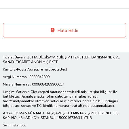
Hata Bildir
Ticaret Ünvanı: ZETTA BİLGİSAYAR BİLİŞİM HİZMETLERİ DANIŞMANLIK VE
SANAYİ TİCARET ANONİM ŞİRKETİ
Kayıtlı E-Posta Adresi:
[email protected]
Vergi Numarası: 9980842899
Mersis Numarası: 0998084289900017
İletişim: Satıcının Çiçeksepeti tarafından teyit edilmiş iletişim bilgileri ile
birlikte tacir/esnaf/sanatkar olan satıcılar için merkez adresi;
tacir/esnaf/sanatkar olmayan satıcılar için merkez adresinin bulunduğu il
bilgisi, ad, soyad ve T.C. kimlik numarası kayıt altında bulunmaktadır.
Adres: OSMANAĞA MAH. BAŞÇAVUŞ SK. EMINTAŞ IŞ MERKEZI NO: 3 İÇ
KAPI NO: 48 KADIKÖY/ İSTANBUL 1500046736/341/TUR
Şehir: İstanbul