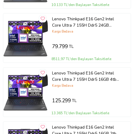
10.133 TL'den Başlayan Taksitlerle
Lenovo Thinkpad E16 Gen2 Intel
Core Ultra 7 155H Ddr5 24GB
512GB SSD Intel® Aı Boost 16"
Kargo Bedava
Wuxga IPS Windows 11 Home
Taşınabilir Bilgisayar
79.799
TL
21MA002UTXH05 + Zetta Çanta
8511,97 TL'den Başlayan Taksitlerle
Lenovo Thinkpad E16 Gen2 Intel
Core Ultra 7 155H Ddr5 16GB 4tb
SSD Intel® Aı Boost 16" Wuxga IPS
Kargo Bedava
Windows 11 Home Taşınabilir
Bilgisayar 21MA002UTXH04 + Zetta
125.299
TL
Çanta
13.365 TL'den Başlayan Taksitlerle
Lenovo Thinkpad E16 Gen2 Intel
Core Ultra 7 155H Ddr5 16GB 2tb