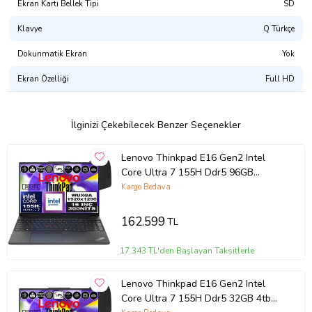
Ekran Kartı Bellek Tipi
SD
Klavye
Q Türkçe
Dokunmatik Ekran
Yok
Ekran Özelliği
Full HD
İlginizi Çekebilecek Benzer Seçenekler
Lenovo Thinkpad E16 Gen2 Intel
Core Ultra 7 155H Ddr5 96GB
512GB SSD Intel® Aı Boost 16"
Kargo Bedava
Wuxga IPS Windows 11 Pro
Taşınabilir Bilgisayar
162.599
TL
21MA002UTXP31 + Zetta Çanta
17.343 TL'den Başlayan Taksitlerle
Lenovo Thinkpad E16 Gen2 Intel
Core Ultra 7 155H Ddr5 32GB 4tb