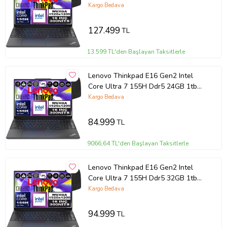
SSD Intel® Aı Boost 16" Wuxga IPS
Kargo Bedava
Windows 11 Home Taşınabilir
Bilgisayar 21MA002UTXH08 + Zetta
127.499
TL
Çanta
13.599 TL'den Başlayan Taksitlerle
Lenovo Thinkpad E16 Gen2 Intel
Core Ultra 7 155H Ddr5 24GB 1tb
SSD Intel® Aı Boost 16" Wuxga IPS
Kargo Bedava
Windows 11 Home Taşınabilir
Bilgisayar 21MA002UTXH06 + Zetta
84.999
TL
Çanta
9066,64 TL'den Başlayan Taksitlerle
Lenovo Thinkpad E16 Gen2 Intel
Core Ultra 7 155H Ddr5 32GB 1tb
SSD Intel® Aı Boost 16" Wuxga IPS
Kargo Bedava
Windows 11 Home Taşınabilir
Bilgisayar 21MA002UTXH10 + Zetta
94.999
TL
Çanta