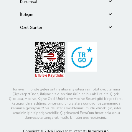
Kurumsal
İletişim
Özel Günler
Türkiye’nin önde gelen online alışveriş sitesi ve mobil uygulaması
Çiçeksepeti’nde, ihtiyacınız olan tüm ürünleri bulabilirsiniz. Çiçek,
Çikolata, Hediye, Kişiye Özel Ürünler ve Hediye Setleri gibi birçok farklı
kategoride aradığınız binlerce ürünü sizlere sunuyor ve zamanında
kapınıza getiriyoruz! Siz de ister sevdiklerinizi mutlu etmek için, ister
kendiniz için sipariş verebilir; Çiçeksepeti Extra’nın fırsatlarla dolu
dünyasıyla tanışarak mutlu bir gün geçirebilirsiniz.
Copyright © 2026 Çiçeksepeti İnternet Hizmetleri A.Ş