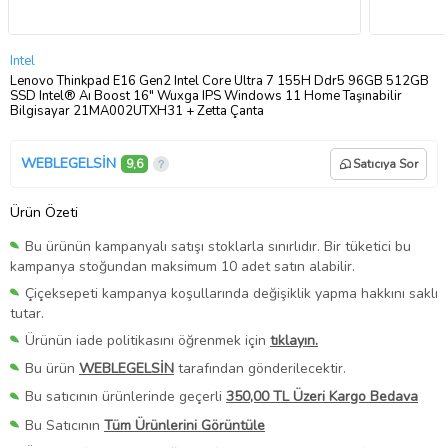
Intel
Lenovo Thinkpad E16 Gen2 Intel Core Ultra 7 155H Ddr5 96GB 512GB
SSD Intel® Aı Boost 16" Wuxga IPS Windows 11 Home Taşınabilir
Bilgisayar 21MA002UTXH31 + Zetta Çanta
WEBLEGELSİN
9,6
Satıcıya Sor
Ürün Özeti
Bu ürünün kampanyalı satışı stoklarla sınırlıdır. Bir tüketici bu
kampanya stoğundan maksimum 10 adet satın alabilir.
Çiçeksepeti kampanya koşullarında değişiklik yapma hakkını saklı
tutar.
Ürünün iade politikasını öğrenmek için
tıklayın.
Bu ürün
WEBLEGELSİN
tarafından gönderilecektir.
Bu satıcının ürünlerinde geçerli
350,00 TL Üzeri Kargo Bedava
Bu Satıcının
Tüm Ürünlerini Görüntüle