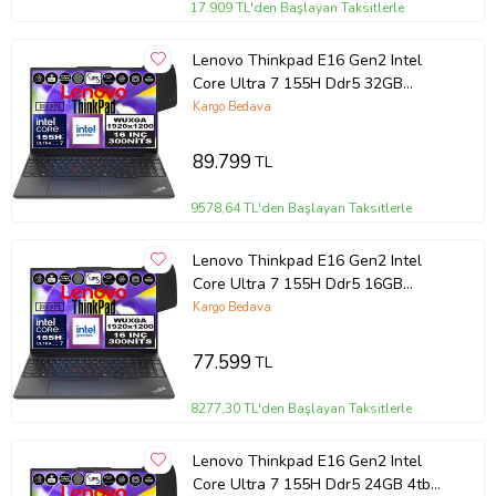
17.909 TL'den Başlayan Taksitlerle
Lenovo Thinkpad E16 Gen2 Intel
Core Ultra 7 155H Ddr5 32GB
512GB SSD Intel® Aı Boost 16"
Kargo Bedava
Wuxga IPS Windows 11 Home
Taşınabilir Bilgisayar
89.799
TL
21MA002UTXH09 + Zetta Çanta
9578,64 TL'den Başlayan Taksitlerle
Lenovo Thinkpad E16 Gen2 Intel
Core Ultra 7 155H Ddr5 16GB
512GB SSD Intel® Aı Boost 16"
Kargo Bedava
Wuxga IPS Windows 11 Home
Taşınabilir Bilgisayar
77.599
TL
21MA002UTXH01 + Zetta Çanta
8277,30 TL'den Başlayan Taksitlerle
Lenovo Thinkpad E16 Gen2 Intel
Core Ultra 7 155H Ddr5 24GB 4tb