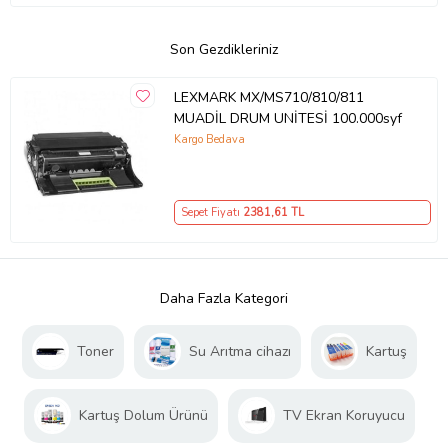
Son Gezdikleriniz
LEXMARK MX/MS710/810/811
MUADİL DRUM UNİTESİ 100.000syf
Kargo Bedava
Sepet Fiyatı
2381
,61 TL
Daha Fazla Kategori
Toner
Su Arıtma cihazı
Kartuş
Kartuş Dolum Ürünü
TV Ekran Koruyucu