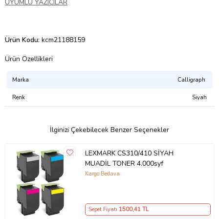
UYUMLU YAZICILAR
Ürün Kodu:
kcm21188159
Ürün Özellikleri
Marka
Calligraph
Renk
Siyah
İlginizi Çekebilecek Benzer Seçenekler
LEXMARK CS310/410 SİYAH
MUADİL TONER 4.000syf
Kargo Bedava
Sepet Fiyatı
1500
,41 TL