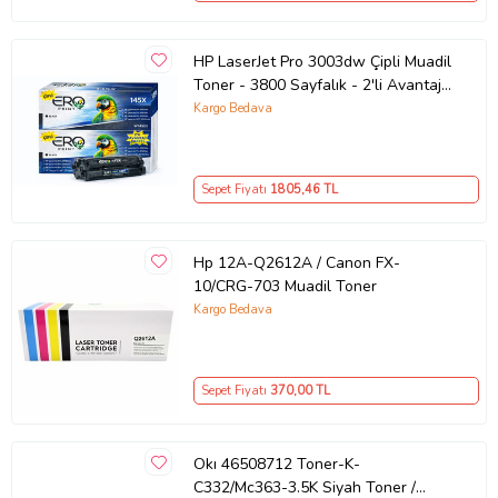
HP LaserJet Pro 3003dw Çipli Muadil
Toner - 3800 Sayfalık - 2'li Avantaj
Paket
Kargo Bedava
Sepet Fiyatı
1805
,46 TL
Hp 12A-Q2612A / Canon FX-
10/CRG-703 Muadil Toner
Kargo Bedava
Sepet Fiyatı
370
,00 TL
Okı 46508712 Toner-K-
C332/Mc363-3.5K Siyah Toner /