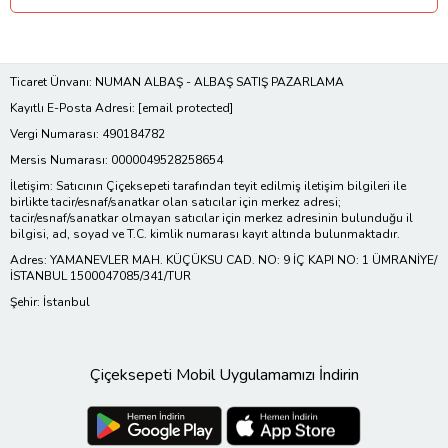
Ticaret Ünvanı: NUMAN ALBAŞ - ALBAŞ SATIŞ PAZARLAMA
Kayıtlı E-Posta Adresi:
[email protected]
Vergi Numarası: 490184782
Mersis Numarası: 0000049528258654
İletişim: Satıcının Çiçeksepeti tarafından teyit edilmiş iletişim bilgileri ile
birlikte tacir/esnaf/sanatkar olan satıcılar için merkez adresi;
tacir/esnaf/sanatkar olmayan satıcılar için merkez adresinin bulunduğu il
bilgisi, ad, soyad ve T.C. kimlik numarası kayıt altında bulunmaktadır.
Adres: YAMANEVLER MAH. KÜÇÜKSU CAD. NO: 9 İÇ KAPI NO: 1 ÜMRANİYE/
İSTANBUL 1500047085/341/TUR
Şehir: İstanbul
Çiçeksepeti Mobil Uygulamamızı İndirin