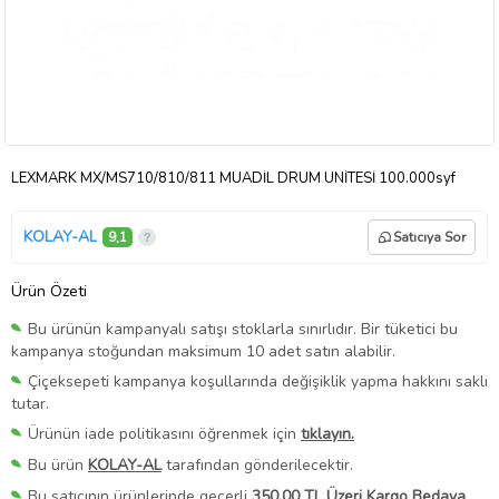
LEXMARK MX/MS710/810/811 MUADİL DRUM UNİTESİ 100.000syf
KOLAY-AL
9,1
Satıcıya Sor
Ürün Özeti
Bu ürünün kampanyalı satışı stoklarla sınırlıdır. Bir tüketici bu
kampanya stoğundan maksimum 10 adet satın alabilir.
Çiçeksepeti kampanya koşullarında değişiklik yapma hakkını saklı
tutar.
Ürünün iade politikasını öğrenmek için
tıklayın.
Bu ürün
KOLAY-AL
tarafından gönderilecektir.
Bu satıcının ürünlerinde geçerli
350,00 TL Üzeri Kargo Bedava