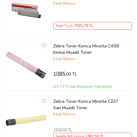
C332 Mc363 / 3500 Sayfa
Kargo Bedava
Sepet Fiyatı
7021
,70 TL
Zebra Toner Konica Minolta C450İ
Kırmızı Muadil Toner
Kargo Bedava
1085
,00 TL
115,73 TL'den Başlayan Taksitlerle
Zebra Toner Konica Minolta C227
Sarı Muadil Toner
Kargo Bedava
1500
,00 TL
Sepette %8 İndirim
1387
,50 TL