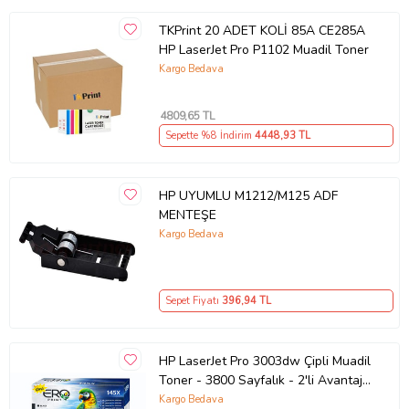
TKPrint 20 ADET KOLİ 85A CE285A
HP LaserJet Pro P1102 Muadil Toner
Kargo Bedava
4809
,65 TL
Sepette %8 İndirim
4448
,93 TL
HP UYUMLU M1212/M125 ADF
MENTEŞE
Kargo Bedava
Sepet Fiyatı
396
,94 TL
HP LaserJet Pro 3003dw Çipli Muadil
Toner - 3800 Sayfalık - 2'li Avantaj
Paket
Kargo Bedava