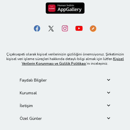
Çiçeksepeti olarak kişisel verilerinizin gizliliğini önemsiyoruz. Şirketimizin
kişisel veri işleme süreçleri hakkında detaylı bilgi almak için lütfen
Kişisel
Verilerin Korunması ve Gizlilik Politikası
’nı inceleyiniz.
Faydalı Bilgiler
Kurumsal
İletişim
Özel Günler