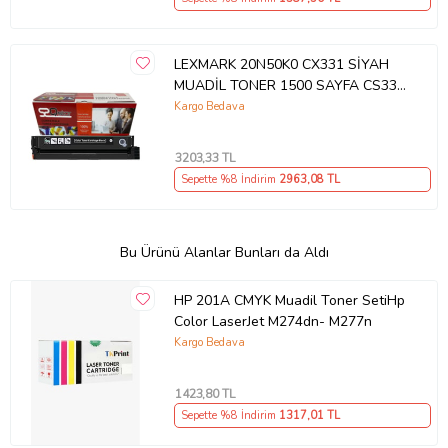
LEXMARK 20N50K0 CX331 SİYAH
MUADİL TONER 1500 SAYFA CS331
CS431 CX431
Kargo Bedava
3203
,33 TL
Sepette %8 İndirim
2963
,08 TL
Bu Ürünü Alanlar Bunları da Aldı
HP 201A CMYK Muadil Toner SetiHp
Color LaserJet M274dn- M277n
Kargo Bedava
1423
,80 TL
Sepette %8 İndirim
1317
,01 TL