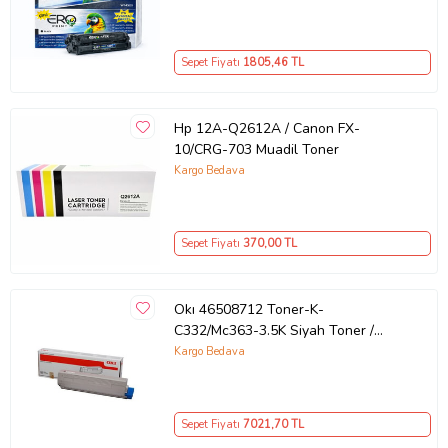
Sepet Fiyatı
1805
,46 TL
Hp 12A-Q2612A / Canon FX-
10/CRG-703 Muadil Toner
Kargo Bedava
Sepet Fiyatı
370
,00 TL
Okı 46508712 Toner-K-
C332/Mc363-3.5K Siyah Toner /
C332 Mc363 / 3500 Sayfa
Kargo Bedava
Sepet Fiyatı
7021
,70 TL