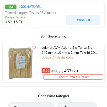
1001NATUREL
9,3
Tahmini Kargoya Teslim: 06 Ağustos
Kargo Bedava
Ürüne Git
432,13 TL
Son Gezdikleriniz
LokmanAVM Adana Şiş Tahta Şiş
240 mm x 10 mm x 2 mm Takribi 200
Adet 1 Paket
Ücretsiz / 24 Saatte Kargo
%12
433
,12 TL
493
,12 TL
2 Adet ve Üzeri %5 İndirim
Daha Fazla Kategori