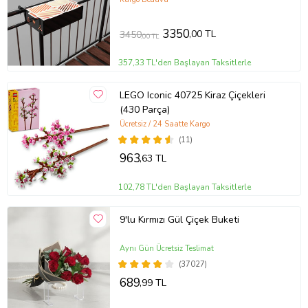
3350
,00 TL
3450
,00 TL
357,33 TL'den Başlayan Taksitlerle
LEGO Iconic 40725 Kiraz Çiçekleri
(430 Parça)
Ücretsiz / 24 Saatte Kargo
(11)
963
,63 TL
102,78 TL'den Başlayan Taksitlerle
9'lu Kırmızı Gül Çiçek Buketi
Aynı Gün Ücretsiz Teslimat
(37027)
689
,99 TL