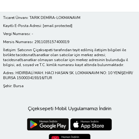
Ticaret Ünvanı: TARIK DEMİRA-LOKMANAVM
Kayıtlı E-Posta Adresi:
[email protected]
Vergi Numarası: -
Mersis Numarası: 2911035157400019
İletişim: Satıcının Çiçeksepeti tarafından teyit edilmiş iletişim bilgileri ile
birlikte tacir/esnaf/sanatkar olan satıcılar için merkez adresi;
tacir/esnaf/sanatkar olmayan satıcılar için merkez adresinin bulunduğu il
bilgisi, ad, soyad ve T.C. kimlik numarası kayıt altında bulunmaktadır.
Adres: HIDIRBALİ MAH. HACI HASAN SK. LOKMANAVM NO: 10 YENİŞEHİR/
BURSA 1500034193/16/TUR
Şehir: Bursa
Çiçeksepeti Mobil Uygulamamızı İndirin