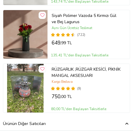
143,74 TL'den Başlayan Taksitlerle
Siyah Polimer Vazoda 5 Kırmızı Gül
ve Bej Lagurus
Aynı Gün Ücretsiz Teslimat
(722)
649
,99 TL
135,41 TL'den Başlayan Taksitlerle
RÜZGARLIK ,RÜZGAR KESİCİ, PİKNİK
MANGAL AKSESUARI
Kargo Bedava
(9)
750
,00 TL
80,00 TL'den Başlayan Taksitlerle
Ürünün Diğer Satıcıları