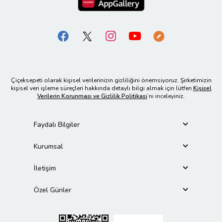
Çiçeksepeti olarak kişisel verilerinizin gizliliğini önemsiyoruz. Şirketimizin
kişisel veri işleme süreçleri hakkında detaylı bilgi almak için lütfen
Kişisel
Verilerin Korunması ve Gizlilik Politikası
’nı inceleyiniz.
Faydalı Bilgiler
Kurumsal
İletişim
Özel Günler