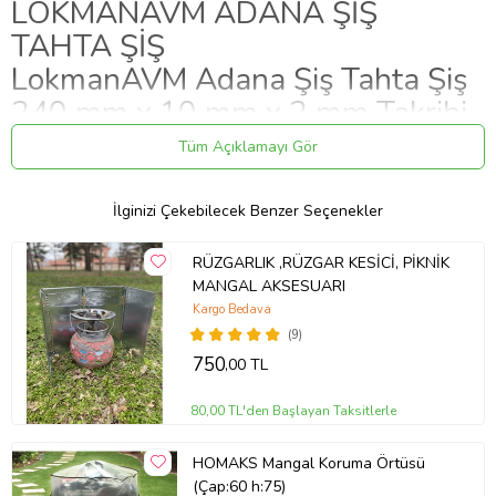
LOKMANAVM ADANA ŞİŞ
TAHTA ŞİŞ
LokmanAVM Adana Şiş Tahta Şiş
240 mm x 10 mm x 2 mm Takribi
200 Adet 1 Paket
Tüm Açıklamayı Gör
LokmanAVM Adana Şiş Tahta Şiş
İlginizi Çekebilecek Benzer Seçenekler
Miktar - Birim - Ebat - Ağırlık -
RÜZGARLIK ,RÜZGAR KESİCİ, PİKNİK
Ölçü:
MANGAL AKSESUARI
Kargo Bedava
LokmanAVM Adana Şiş Tahta Şiş 240 mm x 10 mm x 2 mm Takribi
(9)
200 Adet 1 Paket
750
,00 TL
LokmanAVM Adana Şiş Tahta Şiş
240 mm x 10 mm x 2 mm Takribi
80,00 TL'den Başlayan Taksitlerle
200 Adet 1 Paket İzin Belge:
HOMAKS Mangal Koruma Örtüsü
(Çap:60 h:75)
Adana Şiş Tahta Şiş 240 mm x 10 mm x 2 mm Takribi 200 Adet 1