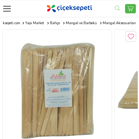
çeksepeti.com
Yapı Market
Bahçe
Mangal ve Barbekü
Mangal Aksesuarları