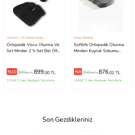
Ücretsiz / 24 Saatte Kargo
Kargo Bedava
Ortopedik Visco Oturma Ve
Softlife Ortopedik Oturma
Sırt Minder 2 'li Set Bel Ofis
Minderi Kuyruk Sokumu
Sırt Destek Yastığı
Visco Minder 45x34x7 cm
899
876
%10
%8
999
950
,00 TL
,02 TL
,00 TL
,00 TL
119,86 TL'den Başlayan Taksitlerle
116,80 TL'den Başlayan Taksitlerle
Son Gezdikleriniz