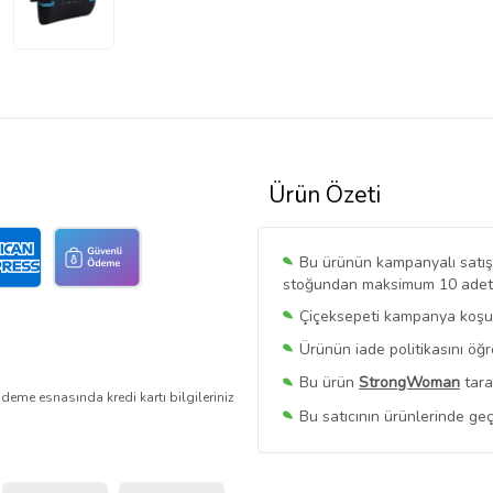
Ürün Özeti
Bu ürünün kampanyalı satışı 
stoğundan maksimum 10 adet sa
Çiçeksepeti kampanya koşull
Ürünün iade politikasını öğ
Bu ürün
StrongWoman
tara
deme esnasında kredi kartı bilgileriniz
Bu satıcının ürünlerinde geç
Bu Satıcının
Tüm Ürünlerini
Ürün sayfasında gördüğünüz f