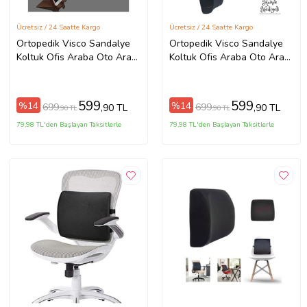
Ücretsiz / 24 Saatte Kargo
Ücretsiz / 24 Saatte Kargo
Ortopedik Visco Sandalye
Ortopedik Visco Sandalye
Koltuk Ofis Araba Oto Araç
Koltuk Ofis Araba Oto Araç
Bel Destek Yastığı Sırt
Bel Destek Yastığı Sırt
Desteği Minderi
Desteği Minderi
599
599
%14
%14
699
699
,90 TL
,90 TL
,90 TL
,90 TL
79,98 TL'den Başlayan Taksitlerle
79,98 TL'den Başlayan Taksitlerle