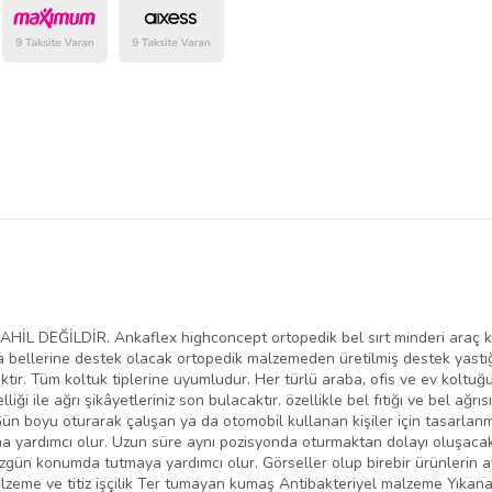
belirlenmektedir.
EĞİLDİR. Ankaflex highconcept ortopedik bel sırt minderi araç koltu
da bellerine destek olacak ortopedik malzemeden üretilmiş destek yast
aktır. Tüm koltuk tiplerine uyumludur. Her türlü araba, ofis ve ev koltu
iği ile ağrı şikâyetleriniz son bulacaktır. özellikle bel fıtığı ve bel ağrı
Gün boyu oturarak çalışan ya da otomobil kullanan kişiler için tasarlanm
 yardımcı olur. Uzun süre aynı pozisyonda oturmaktan dolayı oluşacak a
düzgün konumda tutmaya yardımcı olur. Görseller olup birebir ürünlerin a
malzeme ve titiz işçilik Ter tumayan kumaş Antibakteriyel malzeme Yıkana