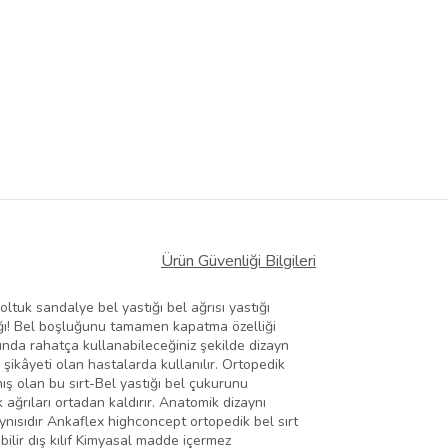
Ürün Güvenliği Bilgileri
k sandalye bel yastığı bel ağrısı yastığı
ığı! Bel boşluğunu tamamen kapatma özelliği
ğunda rahatça kullanabileceğiniz şekilde dizayn
sı şikâyeti olan hastalarda kullanılır. Ortopedik
ış olan bu sırt-Bel yastığı bel çukurunu
ğrıları ortadan kaldırır. Anatomik dizaynı
ynısıdır Ankaflex highconcept ortopedik bel sırt
bilir dış kılıf Kimyasal madde içermez