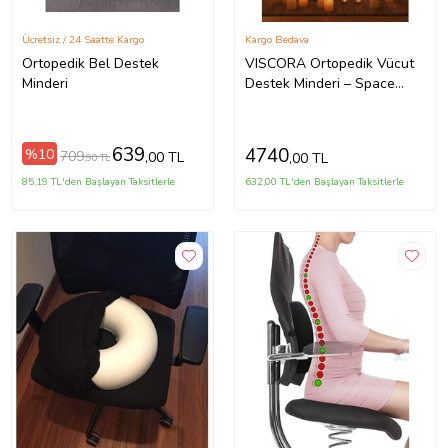
Ücretsiz / 24 Saatte Kargo
Kargo Bedava
Ortopedik Bel Destek
VISCORA Ortopedik Vücut
Minderi
Destek Minderi – Space
Memory Foam -Yıkanabilir
Kılıf – Ofis/Ev/Yatak
639
4740
%10
709
,00 TL
,00 TL
,90 TL
85,19 TL'den Başlayan Taksitlerle
632,00 TL'den Başlayan Taksitlerle