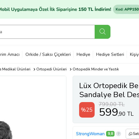
rim Amacı
Orkide / Saksı Çiçekleri
Hediye
Hediye Setleri
Kişi
e Medikal Ürünleri
Ortopedi Ürünleri
Ortopedik Minder ve Yastık
Lüx Ortopedik Bel
Sandalye Bel Des
799,00 TL
599
%25
,90 TL
StrongWoman
9,8
Sat