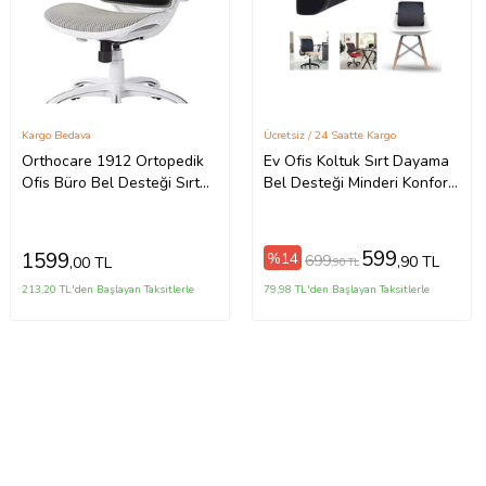
Kargo Bedava
Ücretsiz / 24 Saatte Kargo
Orthocare 1912 Ortopedik
Ev Ofis Koltuk Sırt Dayama
Ofis Büro Bel Desteği Sırt
Bel Desteği Minderi Konfor
Yastığı Koltuk Minderi
Yastığı Sandalye Aksesuarı
Medikal Destekleyici Yastık
599
1599
%14
699
,90 TL
,00 TL
,90 TL
213,20 TL'den Başlayan Taksitlerle
79,98 TL'den Başlayan Taksitlerle