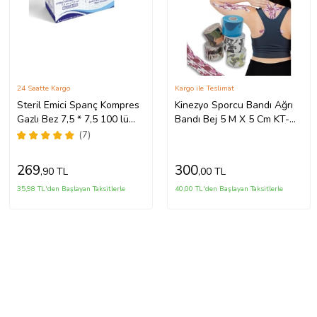
24 Saatte Kargo
Kargo ile Teslimat
Steril Emici Spanç Kompres
Kinezyo Sporcu Bandı Ağrı
Gazlı Bez 7,5 * 7,5 100 lü
Bandı Bej 5 M X 5 Cm KT-
Paket
017
(7)
269
300
,90 TL
,00 TL
35,98 TL'den Başlayan Taksitlerle
40,00 TL'den Başlayan Taksitlerle