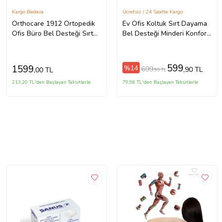
Kargo Bedava
Ücretsiz / 24 Saatte Kargo
Orthocare 1912 Ortopedik
Ev Ofis Koltuk Sırt Dayama
Ofis Büro Bel Desteği Sırt
Bel Desteği Minderi Konfor
Yastığı Koltuk Minderi
Yastığı Sandalye Aksesuarı
Medikal Destekleyici Yastık
599
1599
%14
699
,90 TL
,00 TL
,90 TL
213,20 TL'den Başlayan Taksitlerle
79,98 TL'den Başlayan Taksitlerle