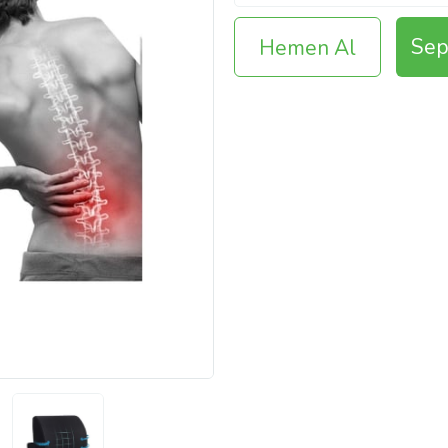
Sep
Hemen Al