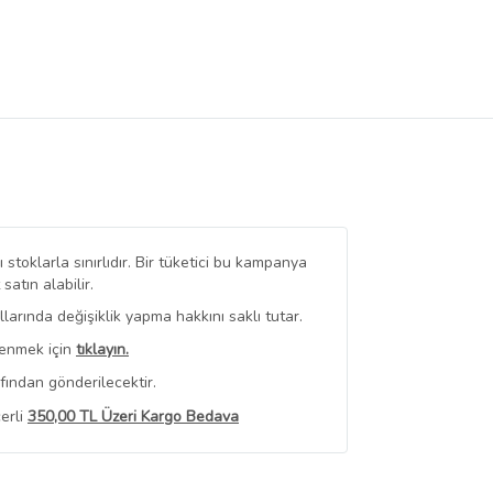
stoklarla sınırlıdır. Bir tüketici bu kampanya
tın alabilir.
arında değişiklik yapma hakkını saklı tutar.
renmek için
tıklayın.
fından gönderilecektir.
erli
350,00 TL Üzeri Kargo Bedava
 Görüntüle
iyat bilgileri, satıcı tarafından