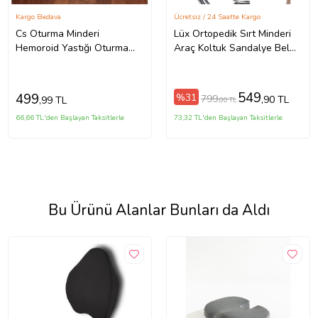
Kargo Bedava
Ücretsiz / 24 Saatte Kargo
Cs Oturma Minderi
Lüx Ortopedik Sırt Minderi
Hemoroid Yastığı Oturma
Araç Koltuk Sandalye Bel
Simidi
Yastığı Bel Desteği Bel
Minderi
549
499
%31
799
,90 TL
,99 TL
,00 TL
66,66 TL'den Başlayan Taksitlerle
73,32 TL'den Başlayan Taksitlerle
Bu Ürünü Alanlar Bunları da Aldı