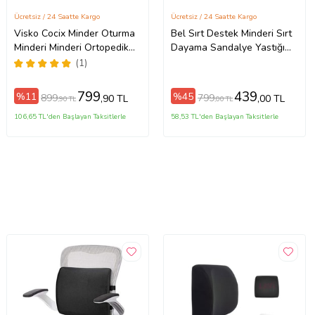
Ücretsiz / 24 Saatte Kargo
Ücretsiz / 24 Saatte Kargo
Visko Cocix Minder Oturma
Bel Sırt Destek Minderi Sırt
Minderi Minderi Ortopedik
Dayama Sandalye Yastığı
Oturma Minderi Oturma
Oto Yastık Dik Duruş
(1)
Simidi Yastığı
Desteği Bel Dayama Minderi
799
439
%11
%45
899
799
,90 TL
,00 TL
,90 TL
,00 TL
106,65 TL'den Başlayan Taksitlerle
58,53 TL'den Başlayan Taksitlerle