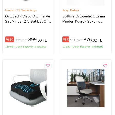
Ücretsiz / 24 Saatte Kargo
Kargo Bedava
Ortopedik Visco Oturma Ve
Softlife Ortopedik Oturma
Sırt Minder 2 'li Set Bel Ofis
Minderi Kuyruk Sokumu
Sırt Destek Yastığı
Visco Minder 45x34x7 cm
899
876
%10
%8
999
950
,00 TL
,02 TL
,00 TL
,00 TL
119,86 TL'den Başlayan Taksitlerle
116,80 TL'den Başlayan Taksitlerle