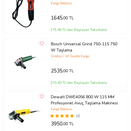
Kargo Bedava
1645
,00 TL
175,46 TL'den Başlayan Taksitlerle
Bosch Universal Grind 750-115 750
W Taşlama
Ücretsiz / 24 Saatte Kargo
2535
,00 TL
270,40 TL'den Başlayan Taksitlerle
Dewalt DWE4056 800 W 115 MM
Profesyonel Avuç Taşlama Makinesi
Kargo Bedava
(2)
3950
,00 TL