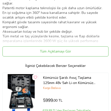
sağlar.
Patentli motor kaplama teknolojisi ile çok daha uzun ömürlüdür.
En iyi soğutma için 360
°
hava kanallarına sahiptir. Bu sayede
sıcaklık artışını etkili şekilde kontrol eder.
Kompakt gövde tasarımı sayesinde rahat kavranır ve yüksek
ergonomi sağlar.
Aksesuarları kolay ve hızlı bir şekilde değişir.
Tüm metal ve taş yüzeylerde kesme, taşlama ve flap disklerle
zımparalama işlemlerinde 2600 W güç ile yüksek performans
sağlar. Soft start özelliği sayesinde kullanım kolaylığı sağlar. - Tüm
metal ve taş yüzeylerde kesme, taşlama ve flap disklerle
Tüm Açıklamayı Gör
zımparalama işlemlerinde 2600 W güç ile yüksek performans
sağlar. Soft start özelliği sayesinde kullanım kolaylığı sağlar.
İlginizi Çekebilecek Benzer Seçenekler
Ürün Kodu:
kcm93301871
Kömürsüz Şarzlı Avuç Taşlama
125mm 48v 5ah Li-on Kömürsüz
Motor Şarjlı Spral-
Kargo Bedava
5999
,00 TL
639,89 TL'den Başlayan Taksitlerle