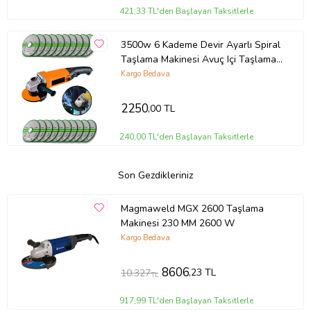
421,33 TL'den Başlayan Taksitlerle
3500w 6 Kademe Devir Ayarlı Spiral
Taşlama Makinesi Avuç Içi Taşlama
125mm + 20 Ad Taş
Kargo Bedava
2250
,00 TL
240,00 TL'den Başlayan Taksitlerle
Son Gezdikleriniz
Magmaweld MGX 2600 Taşlama
Makinesi 230 MM 2600 W
Kargo Bedava
8606
,23 TL
10.327
TL
917,99 TL'den Başlayan Taksitlerle