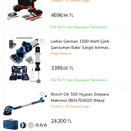
MATKAP KL ECO KETM1875
Ücretsiz / 24 Saatte Kargo
4696
,94 TL
501,00 TL'den Başlayan Taksitlerle
Lieber German 1500 Watt Çelik
Şanzuman Bakır Sargılı Isınmaz
Motor Çift Soğutmalı Koyun Kırkma
Kargo Bedava
Makinesi (Sarı)
3399
,00 TL
362,56 TL'den Başlayan Taksitlerle
Bosch Gtr 550 Alçıpan Zımpara
Makinesi 06017D4020 (Mavi)
Ücretsiz / 24 Saatte Kargo
24.200
TL