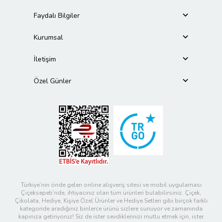
Faydalı Bilgiler
Kurumsal
İletişim
Özel Günler
Türkiye’nin önde gelen online alışveriş sitesi ve mobil uygulaması
Çiçeksepeti’nde, ihtiyacınız olan tüm ürünleri bulabilirsiniz. Çiçek,
Çikolata, Hediye, Kişiye Özel Ürünler ve Hediye Setleri gibi birçok farklı
kategoride aradığınız binlerce ürünü sizlere sunuyor ve zamanında
kapınıza getiriyoruz! Siz de ister sevdiklerinizi mutlu etmek için, ister