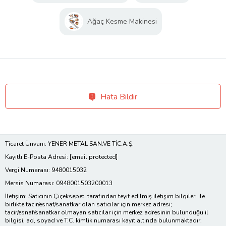
Ağaç Kesme Makinesi
Hata Bildir
Ticaret Ünvanı: YENER METAL SAN.VE TİC.A.Ş.
Kayıtlı E-Posta Adresi:
[email protected]
Vergi Numarası: 9480015032
Mersis Numarası: 0948001503200013
İletişim: Satıcının Çiçeksepeti tarafından teyit edilmiş iletişim bilgileri ile
birlikte tacir/esnaf/sanatkar olan satıcılar için merkez adresi;
tacir/esnaf/sanatkar olmayan satıcılar için merkez adresinin bulunduğu il
bilgisi, ad, soyad ve T.C. kimlik numarası kayıt altında bulunmaktadır.