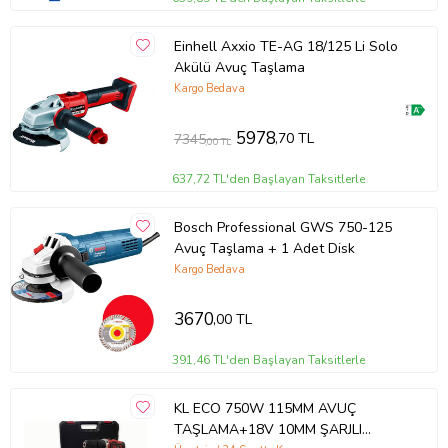
Einhell Axxio TE-AG 18/125 Li Solo
Akülü Avuç Taşlama
Kargo Bedava
5978
,70 TL
7345
,00 TL
637,72 TL'den Başlayan Taksitlerle
Bosch Professional GWS 750-125
Avuç Taşlama + 1 Adet Disk
Kargo Bedava
3670
,00 TL
391,46 TL'den Başlayan Taksitlerle
KL ECO 750W 115MM AVUÇ
TAŞLAMA+18V 10MM ŞARJLI