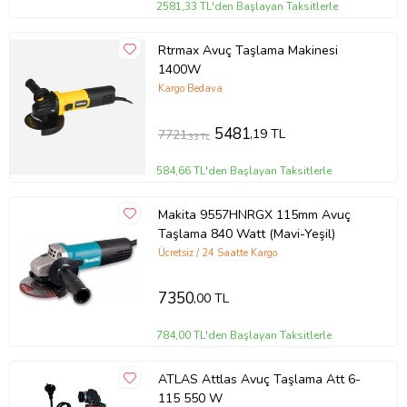
2581,33 TL'den Başlayan Taksitlerle
Rtrmax Avuç Taşlama Makinesi
1400W
Kargo Bedava
5481
,19 TL
7721
,33 TL
584,66 TL'den Başlayan Taksitlerle
Makita 9557HNRGX 115mm Avuç
Taşlama 840 Watt (Mavi-Yeşil)
Ücretsiz / 24 Saatte Kargo
7350
,00 TL
784,00 TL'den Başlayan Taksitlerle
ATLAS Attlas Avuç Taşlama Att 6-
115 550 W