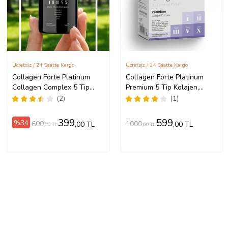
Ücretsiz / 24 Saatte Kargo
Ücretsiz / 24 Saatte Kargo
Collagen Forte Platinum
Collagen Forte Platinum
Collagen Complex 5 Tip
Premium 5 Tip Kolajen,
Kolajen, Biotin, Çinko,
Hyalüronik Asit, Çinko,
(2)
(1)
Selenyum, Vitamin C & Açai,
Selenyum & Vitamin C, 90
90 Tablet
Tablet
399
599
%34
600
1000
,00 TL
,00 TL
,00 TL
,00 TL