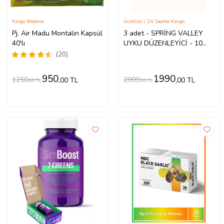
Kargo Bedava
Ücretsiz / 24 Saatte Kargo
Pj. Air Madu Montalin Kapsül
3 adet - SPRİNG VALLEY
40'lı
UYKU DÜZENLEYİCİ - 10
MG 360 Adet - Jet-Lag ve
(20)
Uyku Sorunlarına Destek -
Sleep Support - ORİGİNAL-
950
1990
1250
2999
,00 TL
,00 TL
,00 TL
,00 TL
SKT:12/2027