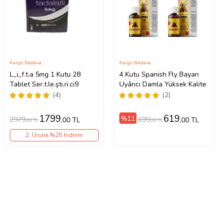
Kargo Bedava
Kargo Bedava
L_i_f.t.a 5mg 1 Kutu 28
4 Kutu Spanish Fly Bayan
Tablet Ser.t.le.şti.ri.ci9
Uyârıcı Damla Yüksek Kalite
(4)
(2)
1799
619
%11
2979
699
,00 TL
,00 TL
,00 TL
,00 TL
2. Ürüne %25 İndirim