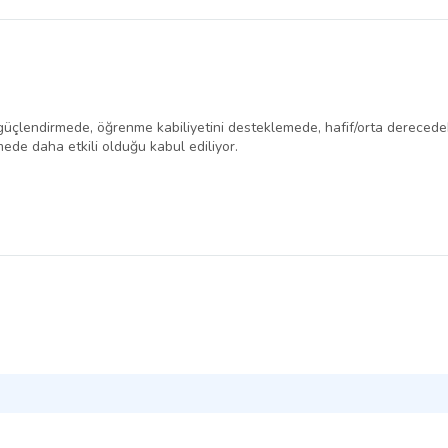
belirlenmektedir.
eği güçlendirmede, öğrenme kabiliyetini desteklemede, hafif/orta dereced
de daha etkili olduğu kabul ediliyor.