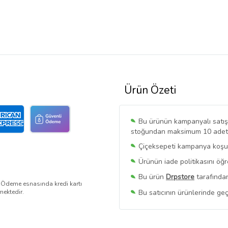
Ürün Özeti
Bu ürünün kampanyalı satışı 
stoğundan maksimum 10 adet sa
Çiçeksepeti kampanya koşull
Ürünün iade politikasını öğ
Bu ürün
Drpstore
tarafından
. Ödeme esnasında kredi kartı
Bu satıcının ürünlerinde geç
mektedir.
Bu Satıcının
Tüm Ürünlerini
Ürün sayfasında gördüğünüz f