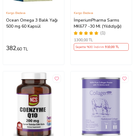
Kargo Bedava
Kargo Bedava
Ocean Omega 3 Balık Yağı
İmperiumPharma Sarms
500 mg 60 Kapsül
MK677 -30 Ml (YıldızIşığı)
(1)
1300
,00 TL
382
Sepette %30 İndirim
910
,00 TL
,60 TL