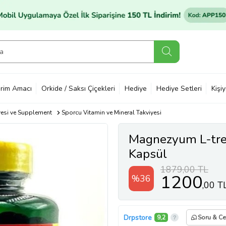
rim Amacı
Orkide / Saksı Çiçekleri
Hediye
Hediye Setleri
Kişi
yesi ve Supplement
Sporcu Vitamin ve Mineral Takviyesi
Magnezyum L-tr
Kapsül
1879,00 TL
1200
%36
,00 T
Drpstore
9,2
Soru & C