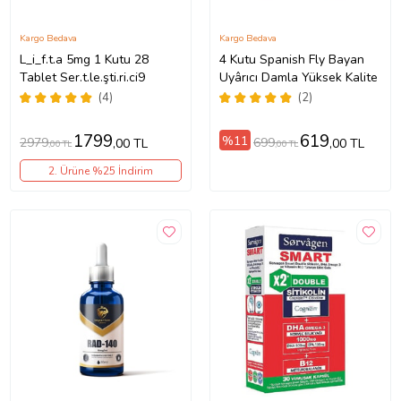
Kargo Bedava
Kargo Bedava
L_i_f.t.a 5mg 1 Kutu 28
4 Kutu Spanish Fly Bayan
Tablet Ser.t.le.şti.ri.ci9
Uyârıcı Damla Yüksek Kalite
(4)
(2)
1799
619
%11
2979
699
,00 TL
,00 TL
,00 TL
,00 TL
2. Ürüne %25 İndirim