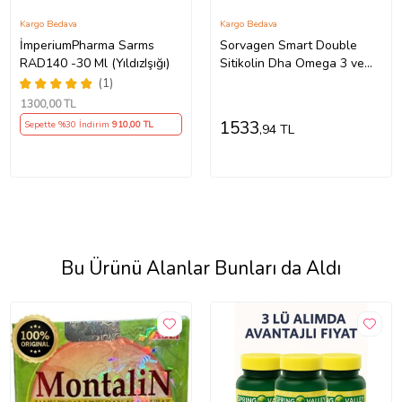
Kargo Bedava
Kargo Bedava
İmperiumPharma Sarms
Sorvagen Smart Double
RAD140 -30 Ml (YıldızIşığı)
Sitikolin Dha Omega 3 ve
B12 30 Kapsül
(1)
1300
,00 TL
1533
Sepette %30 İndirim
910
,00 TL
,94 TL
Bu Ürünü Alanlar Bunları da Aldı