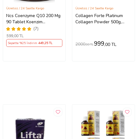
Ücretsiz / 24 Saatte Kargo
Ücretsiz / 24 Saatte Kargo
Ncs Coenzyme Q10 200 Mg
Collagen Forte Platinum
90 Tablet Koenzim
Collagen Powder 500g,
Resveratrol Hyaluronic
%100 Saf, Doğal Çift
(7)
Hidrolize Kolajen Peptitler
599
,00 TL
(50 PORSİYON)
999
Sepette %25 İndirim
449
,25 TL
2000
,00 TL
,00 TL