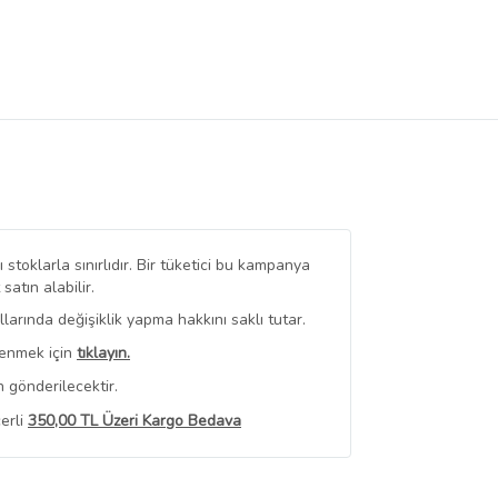
stoklarla sınırlıdır. Bir tüketici bu kampanya
tın alabilir.
arında değişiklik yapma hakkını saklı tutar.
renmek için
tıklayın.
 gönderilecektir.
erli
350,00 TL Üzeri Kargo Bedava
 Görüntüle
iyat bilgileri, satıcı tarafından