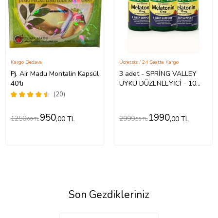
Kargo Bedava
Ücretsiz / 24 Saatte Kargo
Pj. Air Madu Montalin Kapsül
3 adet - SPRİNG VALLEY
40'lı
UYKU DÜZENLEYİCİ - 10
MG 360 Adet - Jet-Lag ve
(20)
Uyku Sorunlarına Destek -
Sleep Support - ORİGİNAL-
950
1990
1250
2999
,00 TL
,00 TL
,00 TL
,00 TL
SKT:12/2027
Son Gezdikleriniz