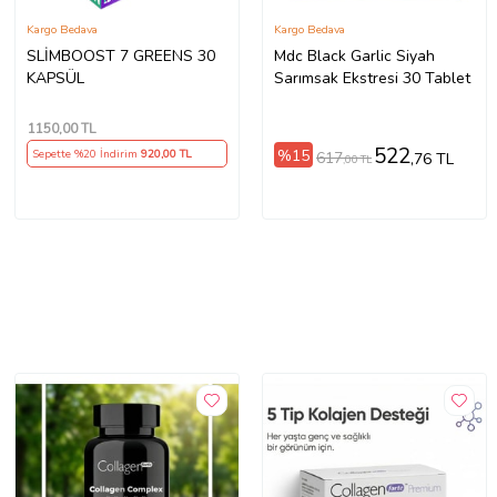
Kargo Bedava
Kargo Bedava
SLİMBOOST 7 GREENS 30
Mdc Black Garlic Siyah
KAPSÜL
Sarımsak Ekstresi 30 Tablet
1150
,00 TL
522
%15
Sepette %20 İndirim
920
,00 TL
617
,76 TL
,00 TL