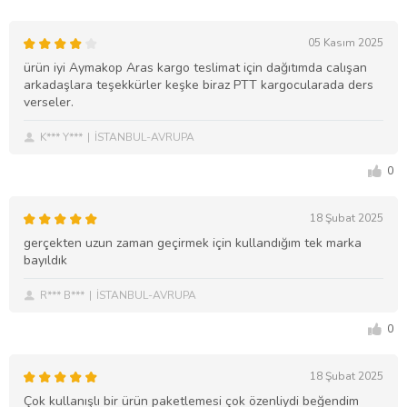
05 Kasım 2025
ürün iyi Aymakop Aras kargo teslimat için dağıtımda calışan
arkadaşlara teşekkürler keşke biraz PTT kargocularada ders
verseler.
K*** Y***
İSTANBUL-AVRUPA
0
18 Şubat 2025
gerçekten uzun zaman geçirmek için kullandığım tek marka
bayıldık
R*** B***
İSTANBUL-AVRUPA
0
18 Şubat 2025
Çok kullanışlı bir ürün paketlemesi çok özenliydi beğendim