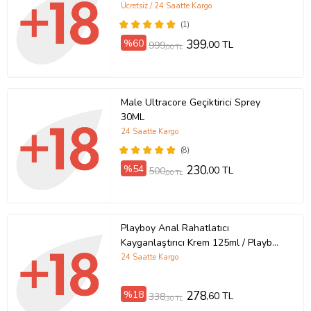
Germany - Premium Qualty Delay
Ücretsiz / 24 Saatte Kargo
Sprey - 1 Kutu 20 ML
(1)
%60
399
,00 TL
999
,00 TL
Male Ultracore Geçiktirici Sprey
30ML
24 Saatte Kargo
(8)
%54
230
,00 TL
500
,00 TL
Playboy Anal Rahatlatıcı
Kayganlaştırıcı Krem 125ml / Playboy
Anal Relax Lubricant Cream 125ml
24 Saatte Kargo
%18
278
,60 TL
338
,30 TL