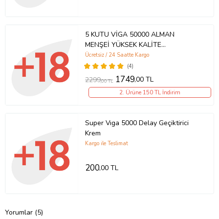
5 KUTU VİGA 50000 ALMAN
MENŞEİ YÜKSEK KALİTE
GECİKTİRİCİ KREM- PREMİUM
Ücretsiz / 24 Saatte Kargo
QUALTY HEDİYELİ ÜRÜN %100
(4)
ORJİNAL
1749
,00 TL
2299
,00 TL
2. Ürüne 150 TL İndirim
Super Vıga 5000 Delay Geçiktirici
Krem
Kargo ile Teslimat
200
,00 TL
Yorumlar (5)