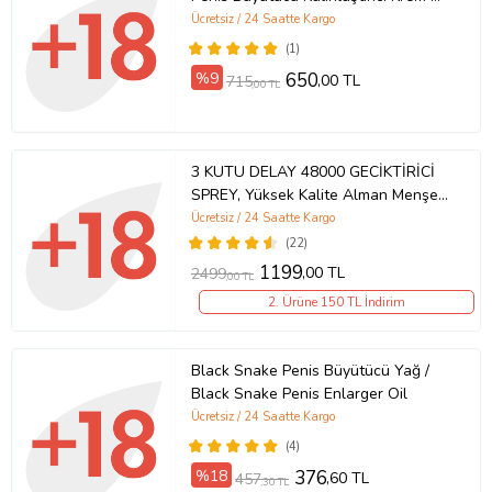
Yanında Xir 3xEffect Spray 60 ml
Ücretsiz / 24 Saatte Kargo
Erkeğe Özel Kaldırıcı Sertleştirici
(1)
Geciktirici Sprey
%9
650
,00 TL
715
,00 TL
3 KUTU DELAY 48000 GECİKTİRİCİ
SPREY, Yüksek Kalite Alman Menşei
Delay Sprey- Aynı Gün Kargo Teslim
Ücretsiz / 24 Saatte Kargo
(22)
1199
,00 TL
2499
,00 TL
2. Ürüne 150 TL İndirim
Black Snake Penis Büyütücü Yağ /
Black Snake Penis Enlarger Oil
Ücretsiz / 24 Saatte Kargo
(4)
%18
376
,60 TL
457
,30 TL