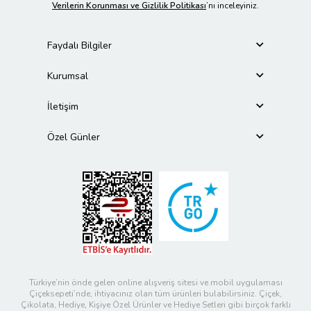
Verilerin Korunması ve Gizlilik Politikası
’nı inceleyiniz.
Faydalı Bilgiler
Kurumsal
İletişim
Özel Günler
Türkiye’nin önde gelen online alışveriş sitesi ve mobil uygulaması
Çiçeksepeti’nde, ihtiyacınız olan tüm ürünleri bulabilirsiniz. Çiçek,
Çikolata, Hediye, Kişiye Özel Ürünler ve Hediye Setleri gibi birçok farklı