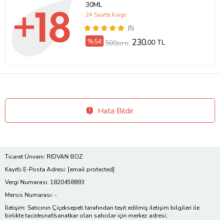
30ML
24 Saatte Kargo
(5)
%54
230
,00 TL
500
,00 TL
Hata Bildir
Ticaret Ünvanı: RIDVAN BOZ
Kayıtlı E-Posta Adresi:
[email protected]
Vergi Numarası: 1820458893
Mersis Numarası: -
İletişim: Satıcının Çiçeksepeti tarafından teyit edilmiş iletişim bilgileri ile
birlikte tacir/esnaf/sanatkar olan satıcılar için merkez adresi;