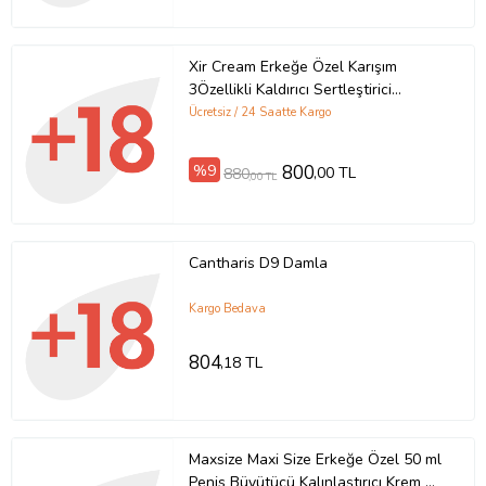
Xir Cream Erkeğe Özel Karışım
3Özellikli Kaldırıcı Sertleştirici
Geciktirici Büyütücü Krem 50 ml +
Ücretsiz / 24 Saatte Kargo
Yanında HotXXL Erkeğe Penis
Büyütücü 50 ml Krem
%9
800
,00 TL
880
,00 TL
Cantharis D9 Damla
Kargo Bedava
804
,18 TL
Maxsize Maxi Size Erkeğe Özel 50 ml
Penis Büyütücü Kalınlaştırıcı Krem +