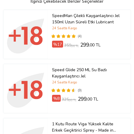
İlginizi Çekebilecek Benzer Seçenekler
SpeedMan Çilekli Kayganlaştırıcı Jel
150ml Uzun Süreli Etki Lubricant
24 Saatte Kargo
(4)
%17
299
,00 TL
359
,00 TL
Speed Glide 250 ML Su Bazlı
Kayganlaştırıcı Jel
24 Saatte Kargo
(9)
%8
299
,00 TL
325
,00 TL
1 Kutu Route Viga Yüksek Kalite
Erkek Geçiktirici Sprey - Made in