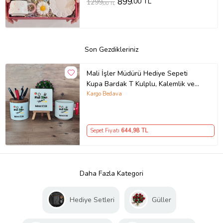
899
,00 TL
1299
,00 TL
Son Gezdikleriniz
Mali İşler Müdürü Hediye Sepeti
Kupa Bardak T Kulplu, Kalemlik ve
Dekoratif Taş Mali İşler Müdürüne
Kargo Bedava
Hediye (Model 1)
Sepet Fiyatı
644
,98 TL
Daha Fazla Kategori
Hediye Setleri
Güller