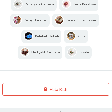
Papatya - Gerbera
Kek - Kurabiye
Peluş Buketler
Kahve fincan takımı
Kelebek Buketi
Kupa
Hediyelik Çikolata
Orkide
Hata Bildir