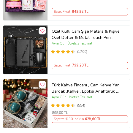
Sepet Fiyatı
849
,92 TL
Özel Kılıflı Cam Şişe Matara & Kişiye
Özel Defter & Metal Touch Pen
Kalem & Fotoğraf Çerçevesi & Siyah
Aynı Gün Ücretsiz Teslimat
Kupa Hediye Seti
(1700)
Sepet Fiyatı
799
,20 TL
Türk Kahve Fincanı , Cam Kahve Yanı
Bardak ,Kahve , Epoksi Anahtarlık ,
Kahvesever Hediye Seti AYN34
Aynı Gün Ücretsiz Teslimat
KŞSL
(554)
898
,00 TL
Sepette %30 İndirim
628
,60 TL