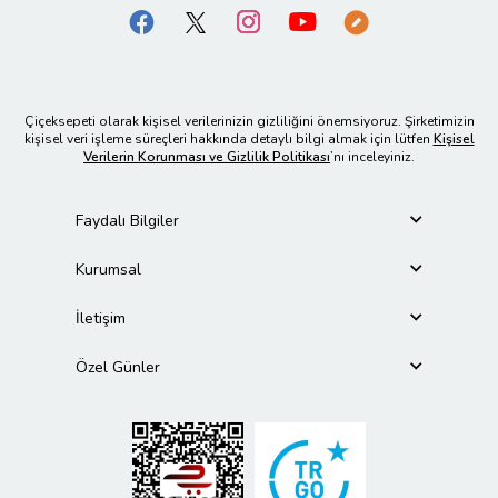
Çiçeksepeti olarak kişisel verilerinizin gizliliğini önemsiyoruz. Şirketimizin
kişisel veri işleme süreçleri hakkında detaylı bilgi almak için lütfen
Kişisel
Verilerin Korunması ve Gizlilik Politikası
’nı inceleyiniz.
Faydalı Bilgiler
Kurumsal
İletişim
Özel Günler