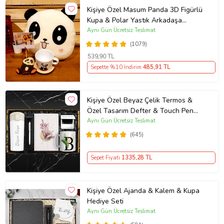
Kişiye Özel Masum Panda 3D Figürlü
Kupa & Polar Yastık Arkadaşa
Hediye
Aynı Gün Ücretsiz Teslimat
(1079)
539
,90 TL
Sepette %10 İndirim
485
,91 TL
Kişiye Özel Beyaz Çelik Termos &
Özel Tasarım Defter & Touch Pen
Kalem & Kişiye Özel Cep Aynası &
Aynı Gün Ücretsiz Teslimat
Kişiye Özel Kupa Hediye Seti
(645)
Sepet Fiyatı
1335
,28 TL
Kişiye Özel Ajanda & Kalem & Kupa
Hediye Seti
Aynı Gün Ücretsiz Teslimat