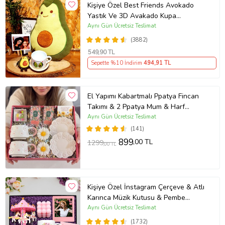
Kişiye Özel Best Friends Avokado
Yastık Ve 3D Avakado Kupa
Arkadaşa Hediye
Aynı Gün Ücretsiz Teslimat
(3882)
549
,90 TL
Sepette %10 İndirim
494
,91 TL
El Yapımı Kabartmalı Ppatya Fincan
Takımı & 2 Ppatya Mum & Harf
Anahtarlık & Kokulu Mendil Hediye
Aynı Gün Ücretsiz Teslimat
Seti-
(141)
899
,00 TL
1299
,00 TL
Kişiye Özel İnstagram Çerçeve & Atlı
Karınca Müzik Kutusu & Pembe
Bubble Mum & Kupa Hediye Seti
Aynı Gün Ücretsiz Teslimat
(1732)