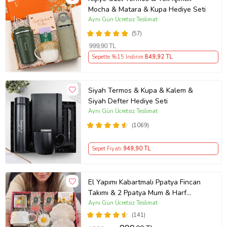
Mocha & Matara & Kupa Hediye Seti
Aynı Gün Ücretsiz Teslimat
(57)
999
,90 TL
Sepette %15 İndirim
849
,92 TL
Siyah Termos & Kupa & Kalem &
Siyah Defter Hediye Seti
Aynı Gün Ücretsiz Teslimat
(1069)
Sepet Fiyatı
949
,90 TL
El Yapımı Kabartmalı Ppatya Fincan
Takımı & 2 Ppatya Mum & Harf
Anahtarlık & Kokulu Mendil Hediye
Aynı Gün Ücretsiz Teslimat
Seti-
(141)