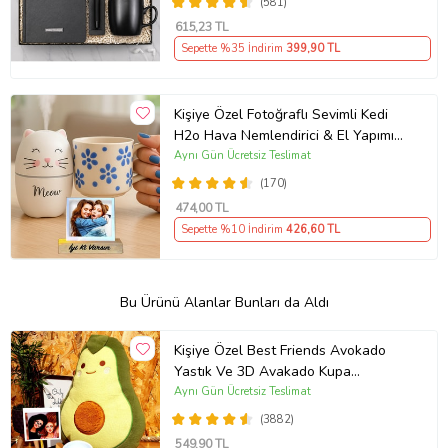
(581)
615
,23 TL
Sepette %35 İndirim
399
,90 TL
Kişiye Özel Fotoğraflı Sevimli Kedi
H2o Hava Nemlendirici & El Yapımı
Kabartmalı Kupa
Aynı Gün Ücretsiz Teslimat
(170)
474
,00 TL
Sepette %10 İndirim
426
,60 TL
Bu Ürünü Alanlar Bunları da Aldı
Kişiye Özel Best Friends Avokado
Yastık Ve 3D Avakado Kupa
Arkadaşa Hediye
Aynı Gün Ücretsiz Teslimat
(3882)
549
,90 TL