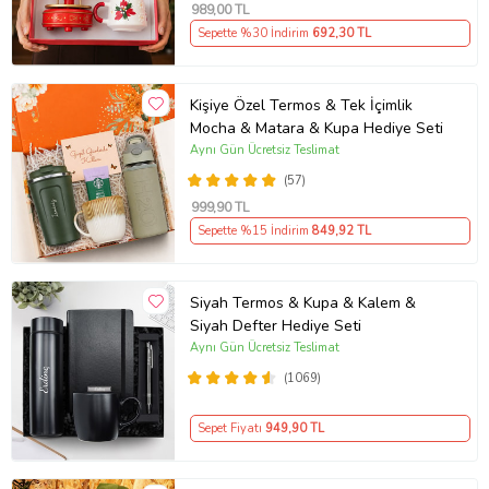
989
,00 TL
Sepette %30 İndirim
692
,30 TL
Kişiye Özel Termos & Tek İçimlik
Mocha & Matara & Kupa Hediye Seti
Aynı Gün Ücretsiz Teslimat
(57)
999
,90 TL
Sepette %15 İndirim
849
,92 TL
Siyah Termos & Kupa & Kalem &
Siyah Defter Hediye Seti
Aynı Gün Ücretsiz Teslimat
(1069)
Sepet Fiyatı
949
,90 TL