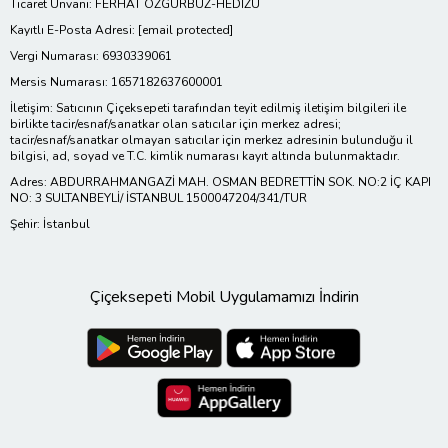
Ticaret Ünvanı: FERHAT ÖZGÜRBÜZ-HEDİZU
Kayıtlı E-Posta Adresi:
[email protected]
Vergi Numarası: 6930339061
Mersis Numarası: 1657182637600001
İletişim: Satıcının Çiçeksepeti tarafından teyit edilmiş iletişim bilgileri ile
birlikte tacir/esnaf/sanatkar olan satıcılar için merkez adresi;
tacir/esnaf/sanatkar olmayan satıcılar için merkez adresinin bulunduğu il
bilgisi, ad, soyad ve T.C. kimlik numarası kayıt altında bulunmaktadır.
Adres: ABDURRAHMANGAZİ MAH. OSMAN BEDRETTİN SOK. NO:2 İÇ KAPI
NO: 3 SULTANBEYLİ/ İSTANBUL 1500047204/341/TUR
Şehir: İstanbul
Çiçeksepeti Mobil Uygulamamızı İndirin