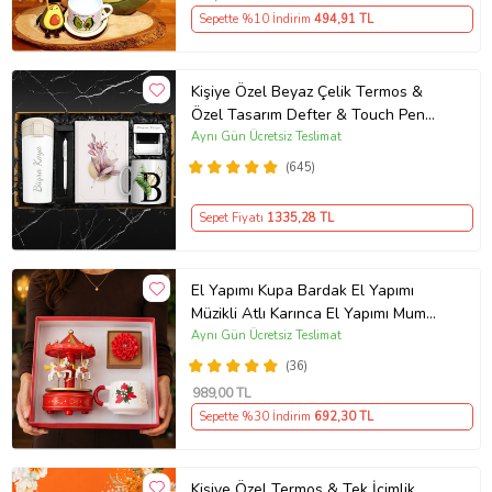
Sepette %10 İndirim
494
,91 TL
Kişiye Özel Beyaz Çelik Termos &
Özel Tasarım Defter & Touch Pen
Kalem & Kişiye Özel Cep Aynası &
Aynı Gün Ücretsiz Teslimat
Kişiye Özel Kupa Hediye Seti
(645)
Sepet Fiyatı
1335
,28 TL
El Yapımı Kupa Bardak El Yapımı
Müzikli Atlı Karınca El Yapımı Mum
AYN34
Aynı Gün Ücretsiz Teslimat
(36)
989
,00 TL
Sepette %30 İndirim
692
,30 TL
Kişiye Özel Termos & Tek İçimlik