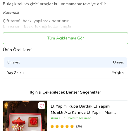
Bulaşık teli vb çizici araçlar kullanmamanız tavsiye edilir.
Kalemlik
Çift taraflı baskı yapılarak hazırlanır.
Birinci sınıf baskı tekniği kullanılmıştır.
Ahşap ve seramik olarak 2 parçadan oluşmaktadır.
Tüm Açıklamayı Gör
Dekoratif Taş
Tek taraflı baskı yapılarak hazırlanır.
Ürün Özellikleri
Birinci sınıf baskı tekniği kullanılmıştır.
Taş ve ahşap mini şövale olarak 2 parçadan oluşmaktadır.
Cinsiyet
Unisex
Ürün Kodu:
kcm77629984
Yaş Grubu
Yetişkin
İlginizi Çekebilecek Benzer Seçenekler
El Yapımı Kupa Bardak El Yapımı
Müzikli Atlı Karınca El Yapımı Mum
AYN34
Aynı Gün Ücretsiz Teslimat
(36)