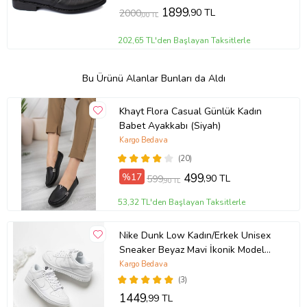
1899
,90 TL
2000
,00 TL
202,65 TL'den Başlayan Taksitlerle
Bu Ürünü Alanlar Bunları da Aldı
Khayt Flora Casual Günlük Kadın
Babet Ayakkabı (Siyah)
Kargo Bedava
(20)
%17
499
,90 TL
599
,90 TL
53,32 TL'den Başlayan Taksitlerle
Nike Dunk Low Kadın/Erkek Unisex
Sneaker Beyaz Mavi İkonik Model
10+ Renk Seçeneği (Beyaz)
Kargo Bedava
(3)
1449
,99 TL