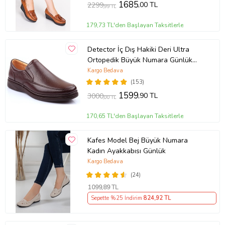
1685
,00 TL
2299
,99 TL
179,73 TL'den Başlayan Taksitlerle
Detector İç Dış Hakiki Deri Ultra
Ortopedik Büyük Numara Günlük
Erkek Ayakkabı 700-10 (KAHVE)
Kargo Bedava
(153)
1599
,90 TL
3000
,00 TL
170,65 TL'den Başlayan Taksitlerle
Kafes Model Bej Büyük Numara
Kadın Ayakkabısı Günlük
Kargo Bedava
(24)
1099
,89 TL
Sepette %25 İndirim
824
,92 TL