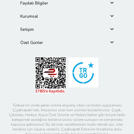
Faydalı Bilgiler
Kurumsal
İletişim
Özel Günler
Türkiye’nin önde gelen online alışveriş sitesi ve mobil uygulaması
Çiçeksepeti’nde, ihtiyacınız olan tüm ürünleri bulabilirsiniz. Çiçek,
Çikolata, Hediye, Kişiye Özel Ürünler ve Hediye Setleri gibi birçok farklı
kategoride aradığınız binlerce ürünü sizlere sunuyor ve zamanında
kapınıza getiriyoruz! Siz de ister sevdiklerinizi mutlu etmek için, ister
kendiniz için sipariş verebilir; Çiçeksepeti Extra’nın fırsatlarla dolu