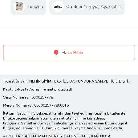
Topuklu
Outdoor Yürüyüş Ayakkabısı
Hata Bildir
Ticaret Ünvanı: NEHİR GİYİM TEKSTİLGIDA KUNDURA SAN.VE TİC.LTD.ŞTİ.
Kayıtlı E-Posta Adresi:
[email protected]
Vergi Numarası: 6300257778
Mersis Numarası: 0630025777800016
İletişim: Satıcının Çiçeksepeti tarafından teyit edilmiş iletişim bilgileri ile
birlikte tacir/esnaf/sanatkar olan satıcılar için merkez adresi;
tacir/esnaf/sanatkar olmayan satıcılar için merkez adresinin bulunduğu il
bilgisi, ad, soyad ve T.C. kimlik numarası kayıt altında bulunmaktadır.
Adres: KARTALTEPE MAH. MERKEZ CAD. NO: 41 İÇ KAPI NO: A