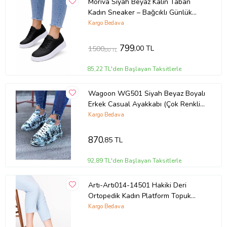
Moriva Siyah Beyaz Kalın Taban
Kadın Sneaker – Bağcıklı Günlük
Spor Ayakkabı – Rahat Yürüyüş
Kargo Bedava
Ayakkabısı
799
,00 TL
1500
,00 TL
85,22 TL'den Başlayan Taksitlerle
Wagoon WG501 Siyah Beyaz Boyalı
Erkek Casual Ayakkabı (Çok Renkli-
Lacivert)
Kargo Bedava
870
,85 TL
92,89 TL'den Başlayan Taksitlerle
Artı-Artı014-14501 Hakiki Deri
Ortopedik Kadın Platform Topuk
Ayakkabı (Taba)
Kargo Bedava