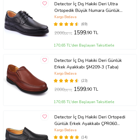
Detector İç Dış Hakiki Deri Ultra
Ortopedik Büyük Numara Günlük
Erkek Ayakkabı 701-10 (Siyah)
Kargo Bedava
(69)
1599
,90 TL
2000
,00 TL
170,65 TL'den Başlayan Taksitlerle
Detector İç Dış Hakiki Deri Günlük
Erkek Ayakkabı ŞM209-3 (Taba)
Kargo Bedava
(23)
1599
,90 TL
2000
,00 TL
170,65 TL'den Başlayan Taksitlerle
Detector İç Dış Hakiki Deri Ortopedi
Günlük Erkek Ayakkabı ÇPR060
(Siyah)
Kargo Bedava
(14)