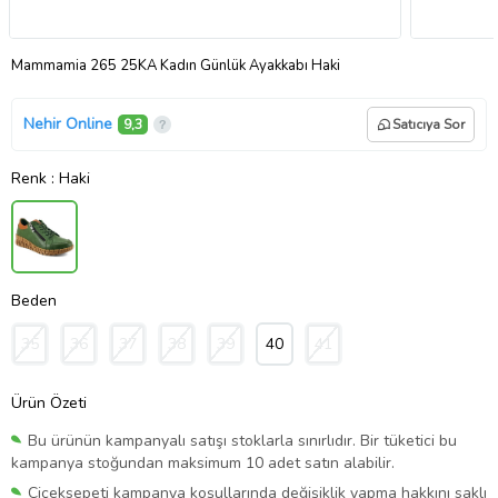
Mammamia 265 25KA Kadın Günlük Ayakkabı Haki
Nehir Online
9,3
Satıcıya Sor
Renk
: Haki
Beden
35
36
37
38
39
40
41
Ürün Özeti
Bu ürünün kampanyalı satışı stoklarla sınırlıdır. Bir tüketici bu
kampanya stoğundan maksimum 10 adet satın alabilir.
Çiçeksepeti kampanya koşullarında değişiklik yapma hakkını saklı