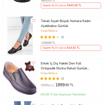
6800
,00 TL
Sepette %20 İndirim
5440
,00 TL
Tokalı Siyah Büyük Numara Kadın
Ayakkabısı Günlük
Kargo Bedava
(3)
1099
,89 TL
Sepette %25 İndirim
824
,92 TL
Erkek İç Dış Hakiki Deri Full
Ortopedik Ekstra Rahat Günlük
Ayakkabı DTC015 (Siyah)
Kargo Bedava
(3)
1899
,90 TL
2000
,00 TL
202,65 TL'den Başlayan Taksitlerle