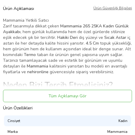
Ürün Açıklaması
Ürün Güvenliği Bilgileri
Mammamia Yetkili Satıcı
Zarif tasarımıyla dikkat çeken
Mammamia 265 25KA Kadın Günlük
Ayakkabı
, hem günlük kullanımda hem de özel günlerde stilinize
eşlik edecek şık bir tercihtir.
Hakiki Deri
dış yüzeyi ve
Sıcak Astar
iç
astarı ile her detayda kalite hissini yansıtır.
4.5 Cm
topuk yüksekliği,
hem görünüm hem de kullanım açısından ideal bir denge sunar. Alt
kısmındaki
Termo
taban ile ürünün genel yapısına uyum sağlar.
Tarzınızı tamamlayacak sade ve estetik bir görünüm ve uyumlu
detayları ile
Mammamia
kalitesini yansıtan bu modeli en avantajlı
fiyatlarla ve
nehironline
güvencesiyle sipariş verebilirsiniz.
Neden Bizi Tercih Etmelisiniz?
🛡️
%100 Orijinal Ürün Garantisi
Tüm Açıklamayı Gör
Tüm ürünlerimiz orijinal olup,
Mammamia
güvencesiyle sizlere
Ürün Özellikleri
sunulmaktadır.
🚚
Hızlı ve Güvenli Kargo
Siparişleriniz özenle paketlenir ve en hızlı şekilde adresinize teslim
Cinsiyet
Kadın
edilir.
Marka
Mammamia