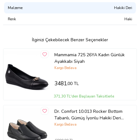
Taban
Termo
Dış Yüzey
Malzeme
Hakiki Deri
Hakiki Deri
İç Astar
Sıcak Astar
Renk
Haki
Üretim Yeri
Türkiye
Ürün Detayı
Günlük
Ağırlık
600 Gr
Kalıp
Standart Kalıp
İlginizi Çekebilecek Benzer Seçenekler
Topuk Yüksekliği
4.5 Cm
Kapatma Şekli
Fermuarlı ve Lastikli
Mammamia 725 26YA Kadın Günlük
Desen Türü
Düz
Ayakkabı Siyah
Mevsim
Sonbahar Kış
Kargo Bedava
Ürün Kodu:
kcm38779710
3481
,00 TL
371,30 TL'den Başlayan Taksitlerle
Dr. Comfort 10.013 Rocker Bottom
Tabanlı, Gümüş İyonlu Hakiki Deri
Erkek Ayakkabısı
Kargo Bedava