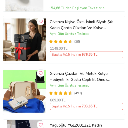
154,66 TL'den Başlayan Taksitlerle
Givenza Kişiye Özel İsimli Siyah Şık
Kadın Çanta Cüzdan Ve Kolye
Hediyeli & Hediye Kutusu Seti
Aynı Gün Ücretsiz Teslimat
(D.Siyah)
(38)
1149
,00 TL
Sepette %15 İndirim
976
,65 TL
Givenza Çüzdan Ve Melek Kolye
Hediyeli İki Gözlü Cepli El Omuz
Çanta (Krem)
Aynı Gün Ücretsiz Teslimat
(492)
869
,00 TL
Sepette %15 İndirim
738
,65 TL
Yağlıoğlu YGLZ001221 Kadın