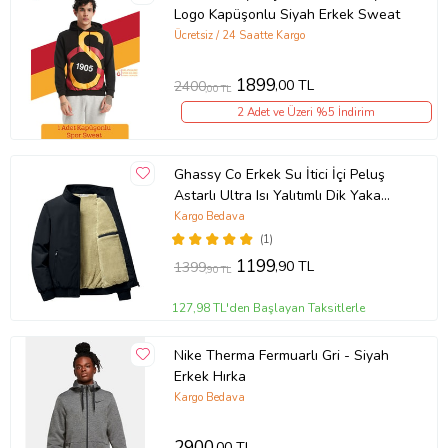
İçerik / Bileşen:
%60 Cotton %40 Polyester
Logo Kapüşonlu Siyah Erkek Sweat
Kalıp / Form:
Büyük Beden
Ücretsiz / 24 Saatte Kargo
Mevsim:
Sonbahar-Kış
Ürün Kodu:
kcm66923417
1899
,00 TL
2400
,00 TL
2 Adet ve Üzeri %5 İndirim
Ghassy Co Erkek Su İtici İçi Peluş
Astarlı Ultra Isı Yalıtımlı Dik Yaka
Mont (Siyah)
Kargo Bedava
(1)
1199
,90 TL
1399
,90 TL
127,98 TL'den Başlayan Taksitlerle
Nike Therma Fermuarlı Gri - Siyah
Erkek Hırka
Kargo Bedava
2900
,00 TL