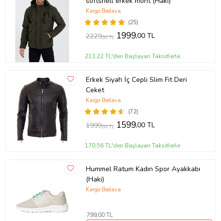
softshell erkek mont (Haki)
Kargo Bedava
(25)
1999
,00 TL
2229
,00 TL
213,22 TL'den Başlayan Taksitlerle
Erkek Siyah İç Cepli Slim Fit Deri
Ceket
Kargo Bedava
(72)
1599
,00 TL
1999
,00 TL
170,56 TL'den Başlayan Taksitlerle
Hummel Ratum Kadın Spor Ayakkabı
(Haki)
Kargo Bedava
799
,00 TL