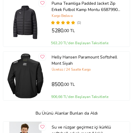
Puma Teamliga Padded Jacket Zip
Erkek Futbol Kamp Montu 65879903
Siyah
Kargo Bedava
(1)
5280
,00 TL
563,20 TL'den Başlayan Taksitlerle
Helly Hansen Paramount Softshell
Mont Siyah
Ücretsiz / 24 Saatte Kargo
8500
,00 TL
906,66 TL'den Başlayan Taksitlerle
Bu Ürünü Alanlar Bunları da Aldı
Su ve rüzgar geçirmez içi kürklü