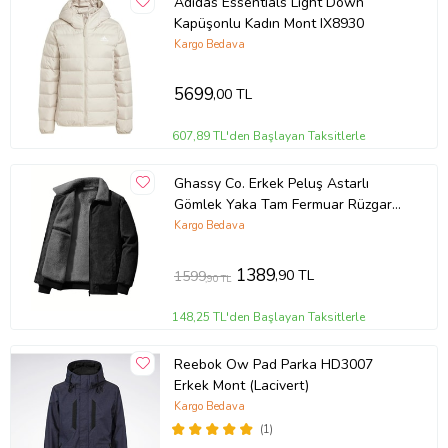
Adidas Essentials Light Down
Kapüşonlu Kadın Mont IX8930
Kargo Bedava
5699
,00 TL
607,89 TL'den Başlayan Taksitlerle
Ghassy Co. Erkek Peluş Astarlı
Gömlek Yaka Tam Fermuar Rüzgar
Geçirmez Kadife Mont (Siyah)
Kargo Bedava
1389
,90 TL
1599
,90 TL
148,25 TL'den Başlayan Taksitlerle
Reebok Ow Pad Parka HD3007
Erkek Mont (Lacivert)
Kargo Bedava
(1)