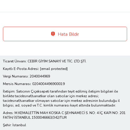
Hata Bildir
Ticaret Ünvanı: CEBİR GİYİM SANAYİ VE TİC. LTD.ŞTİ.
Kayıtlı E-Posta Adresi:
[email protected]
Vergi Numarası: 2040044969
Mersis Numarası: 0204004496900019
İletişim: Satıcının Çiçeksepeti tarafından teyit edilmiş iletişim bilgileri ile
birlikte tacir/esnaf/sanatkar olan satıcılar için merkez adresi;
tacir/esnaf/sanatkar olmayan satıcılar için merkez adresinin bulunduğu il
bilgisi, ad, soyad ve T.C. kimlik numarası kayıt altında bulunmaktadır.
Adres: M.KEMALETTİN MAH KOSKA C.ŞEHNAMECİ S. NO: 4 İÇ KAPI NO: 201
FATİH/ İSTANBUL 1500046663/342/TUR
Şehir: İstanbul