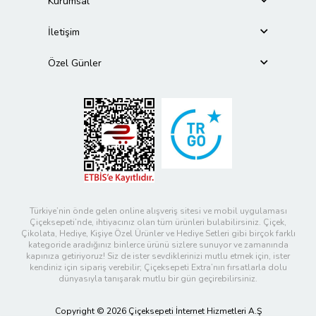
Kurumsal
İletişim
Özel Günler
Türkiye’nin önde gelen online alışveriş sitesi ve mobil uygulaması
Çiçeksepeti’nde, ihtiyacınız olan tüm ürünleri bulabilirsiniz. Çiçek,
Çikolata, Hediye, Kişiye Özel Ürünler ve Hediye Setleri gibi birçok farklı
kategoride aradığınız binlerce ürünü sizlere sunuyor ve zamanında
kapınıza getiriyoruz! Siz de ister sevdiklerinizi mutlu etmek için, ister
kendiniz için sipariş verebilir; Çiçeksepeti Extra’nın fırsatlarla dolu
dünyasıyla tanışarak mutlu bir gün geçirebilirsiniz.
Copyright © 2026 Çiçeksepeti İnternet Hizmetleri A.Ş