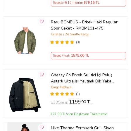
Sepette %15 İndirim
679
,15 TL
Raru BOMBUS - Erkek Haki Regular
Spor Ceket - RMBM101-475
Ücretsiz / 24 Saatte Kargo
(3)
Sepet Fiyatı
1575
,00 TL
Ghassy Co Erkek Su İtici İçi Peluş
Astarlı Ultra Isı Yalıtımlı Dik Yaka
Mont (Siyah)
Kargo Bedava
(1)
1199
,90 TL
1399
,90 TL
127,98 TL'den Başlayan Taksitlerle
Nike Therma Fermuarlı Gri - Siyah