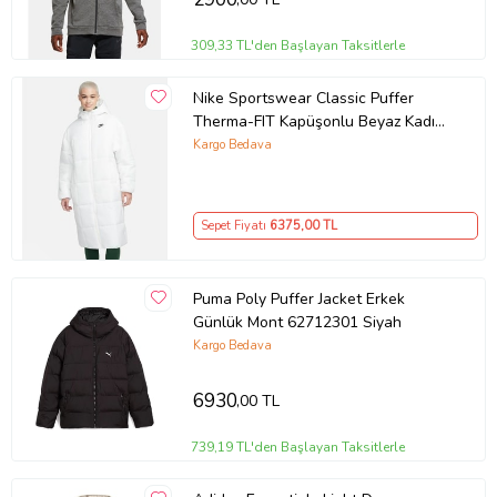
309,33 TL'den Başlayan Taksitlerle
Nike Sportswear Classic Puffer
Therma-FIT Kapüşonlu Beyaz Kadın
Mont GENİŞ KALIP FB7675133
Kargo Bedava
Sepet Fiyatı
6375
,00 TL
Puma Poly Puffer Jacket Erkek
Günlük Mont 62712301 Siyah
Kargo Bedava
6930
,00 TL
739,19 TL'den Başlayan Taksitlerle