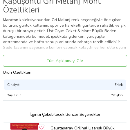
Kapüşonlu Gri Melanj Mont
Özellikleri
Maraton
koleksiyonundan
Gri Melanj
renk seçeneğiyle öne çıkan
bu ürün; günlük kullanım, spor ve hareketli günlerde rahatlık ve şık
duruşu bir araya getirir. Üst Giyim Ceket & Mont Büyük Beden
kategorisindeki bu model; işe/okula giderken, yürüyüşte,
antrenmanda ve hafta sonu planlarında rahatça tercih edilebilir.
Sade tasarımı sayesinde kombin yapmak kolaydır ve her stile uyum
sağlar.
Tüm Açıklamayı Gör
Bu ürün spor giyim tarzında doğal duran bir seçenektir. Gün boyu
rahat hareket etmenizi destekler. Gri Melanj rengi; sportif
Ürün Özellikleri
kombinlerden şehir stiline kadar pek çok görünümle kolayca
eşleşir.
Cinsiyet
Erkek
Yaş Grubu
Yetişkin
Öne Çıkan Detaylar
İlginizi Çekebilecek Benzer Seçenekler
Marka:
Maraton
Renk:
Gri Melanj
Ürün Niteliği:
Üst Giyim Ceket & Mont Büyük Beden
Galatasaray Orijinal Lisanslı Büyük