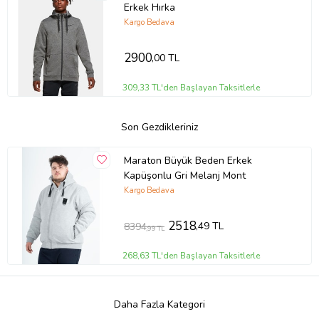
Erkek Hırka
Kargo Bedava
2900
,00 TL
309,33 TL'den Başlayan Taksitlerle
Son Gezdikleriniz
Maraton Büyük Beden Erkek
Kapüşonlu Gri Melanj Mont
Kargo Bedava
2518
,49 TL
8394
,99 TL
268,63 TL'den Başlayan Taksitlerle
Daha Fazla Kategori