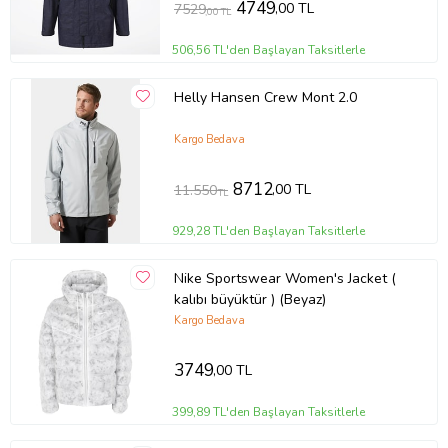
4749
,00 TL
7529
,00 TL
506,56 TL'den Başlayan Taksitlerle
Helly Hansen Crew Mont 2.0
Kargo Bedava
8712
,00 TL
11.550
TL
929,28 TL'den Başlayan Taksitlerle
Nike Sportswear Women's Jacket (
kalıbı büyüktür ) (Beyaz)
Kargo Bedava
3749
,00 TL
399,89 TL'den Başlayan Taksitlerle