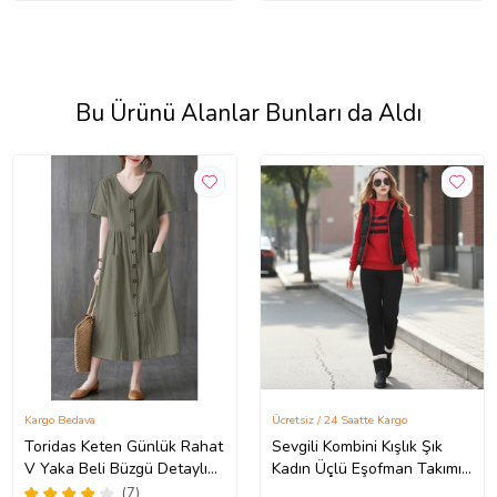
Bu Ürünü Alanlar Bunları da Aldı
Kargo Bedava
Ücretsiz / 24 Saatte Kargo
Toridas Keten Günlük Rahat
Sevgili Kombini Kışlık Şık
V Yaka Beli Büzgü Detaylı
Kadın Üçlü Eşofman Takımı
Düğmeli Elbise LN04haki3
(Kız)
(7)