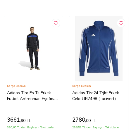
Kargo Bedava
Kargo Bedava
Adidas Tiro Es Ts Erkek
Adidas Tiro24 Trjkt Erkek
Futbol Antrenman Eşofman
Ceket IR7498 (Lacivert)
Takımı JX2216Siyah
3661
2780
,90 TL
,00 TL
390,60 TL'den Başlayan Taksitlerle
296,53 TL'den Başlayan Taksitlerle