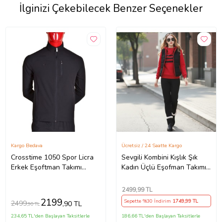
İlginizi Çekebilecek Benzer Seçenekler
Kargo Bedava
Ücretsiz / 24 Saatte Kargo
Crosstime 1050 Spor Licra
Sevgili Kombini Kışlık Şık
Erkek Eşoftman Takımı
Kadın Üçlü Eşofman Takımı
(Siyah)
(Kız)
2499
,99 TL
2199
Sepette %30 İndirim
1749
,99 TL
2499
,90 TL
,90 TL
234,65 TL'den Başlayan Taksitlerle
186,66 TL'den Başlayan Taksitlerle