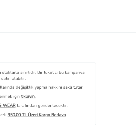
stoklarla sınırlıdır. Bir tüketici bu kampanya
tın alabilir.
arında değişiklik yapma hakkını saklı tutar.
renmek için
tıklayın.
S WEAR
tarafından gönderilecektir.
erli
350,00 TL Üzeri Kargo Bedava
 Görüntüle
iyat bilgileri, satıcı tarafından