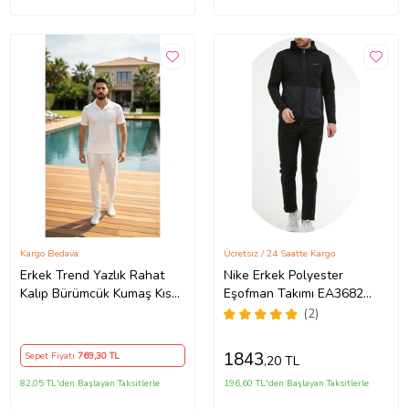
Kargo Bedava
Ücretsiz / 24 Saatte Kargo
Erkek Trend Yazlık Rahat
Nike Erkek Polyester
Kalıp Bürümcük Kumaş Kısa
Eşofman Takımı EA3682
Kollu Tshirt ve Pantolon
(Siyah)
(2)
Takım (Düz Beyaz)
1843
Sepet Fiyatı
769
,30 TL
,20 TL
82,05 TL'den Başlayan Taksitlerle
196,60 TL'den Başlayan Taksitlerle