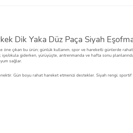
belirlenmektedir.
ek Dik Yaka Düz Paça Siyah Eşofman
 öne çıkan bu ürün; günlük kullanım, spor ve hareketli günlerde rahatlık
şe/okula giderken, yürüyüşte, antrenmanda ve hafta sonu planlarında r
uyum sağlar.
nektir. Gün boyu rahat hareket etmenizi destekler. Siyah rengi; sportif