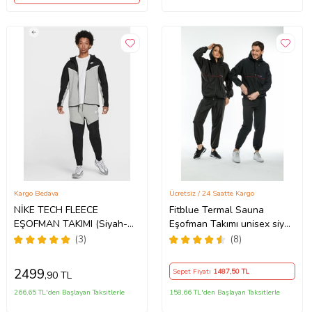
Kargo Bedava
Ücretsiz / 24 Saatte Kargo
NİKE TECH FLEECE
Fitblue Termal Sauna
EŞOFMAN TAKIMI (Siyah-
Eşofman Takımı unisex siyah
Gri)
lacivert renkler kapşonlu
(3)
(8)
(Lacivert)
2499
Sepet Fiyatı
1487
,50 TL
,90 TL
266,65 TL'den Başlayan Taksitlerle
158,66 TL'den Başlayan Taksitlerle