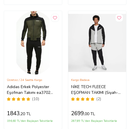
Ücretsiz / 24 Saatte Kargo
Kargo Bedava
Adidas Erkek Polyester
NİKE TECH FLEECE
Eşofman Takımı ea3702
EŞOFMAN TAKIMI (Siyah-
(Haki)
Gri)
(10)
(2)
1843
2699
,20 TL
,00 TL
196,60 TL'den Başlayan Taksitlerle
287,89 TL'den Başlayan Taksitlerle