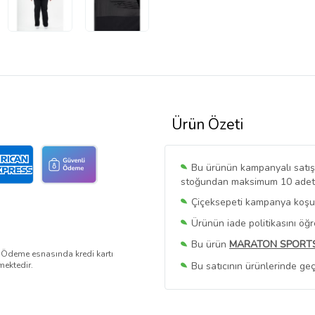
Ürün Özeti
Bu ürünün kampanyalı satışı 
stoğundan maksimum 10 adet sa
Çiçeksepeti kampanya koşull
Ürünün iade politikasını öğ
Bu ürün
MARATON SPORT
. Ödeme esnasında kredi kartı
Bu satıcının ürünlerinde geç
mektedir.
Bu Satıcının
Tüm Ürünlerini
Ürün sayfasında gördüğünüz f