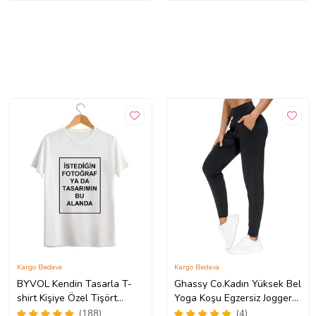
Kargo Bedava
Kargo Bedava
BYVOL Kendin Tasarla T-
Ghassy Co.Kadın Yüksek Bel
shirt Kişiye Özel Tişört
Yoga Koşu Egzersiz Joggers
Baskılı Tshirt (Beyaz)
Hafif Eşofman Altı
(188)
(4)