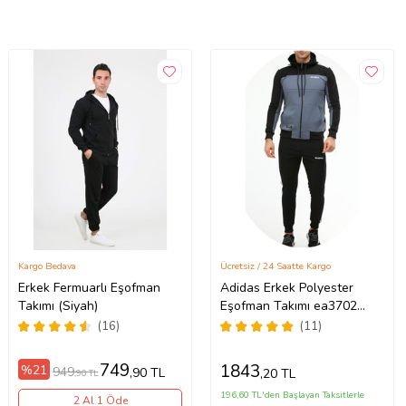
Kargo Bedava
Ücretsiz / 24 Saatte Kargo
Erkek Fermuarlı Eşofman
Adidas Erkek Polyester
Takımı (Siyah)
Eşofman Takımı ea3702
(Siyah)
(16)
(11)
749
1843
%21
949
,90 TL
,20 TL
,90 TL
196,60 TL'den Başlayan Taksitlerle
2 Al 1 Öde