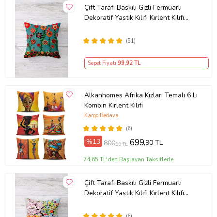
Çift Tarafı Baskılı Gizli Fermuarlı
Dekoratif Yastık Kılıfı Kırlent Kılıfı
Koltuk Yastık Kılıfı (Turkuaz-Yeşil)
(51)
Sepet Fiyatı
99
,92 TL
Alkanhomes Afrika Kızları Temalı 6 Lı
Kombin Kırlent Kılıfı
Kargo Bedava
(6)
%13
699
,90 TL
800
,00 TL
74,65 TL'den Başlayan Taksitlerle
Çift Tarafı Baskılı Gizli Fermuarlı
Dekoratif Yastık Kılıfı Kırlent Kılıfı
Koltuk Yastık Kılıfı (Çok Renkli)
(6)