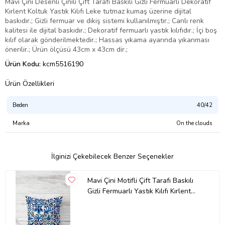
Mavi Çini Desenli Çinili Çift Tarafı Baskılı Gizli Fermuarlı Dekoratif
Kırlent Koltuk Yastık Kılıfı Leke tutmaz kumaş üzerine dijital
baskıdır.; Gizli fermuar ve dikiş sistemi kullanılmıştır.; Canlı renk
kalitesi ile dijital baskıdır.; Dekoratif fermuarlı yastık kılıfıdır.; İçi boş
kılıf olarak gönderilmektedir.; Hassas yıkama ayarında yıkanması
önerilir.; Ürün ölçüsü 43cm x 43cm dir.;
Ürün Kodu:
kcm5516190
Ürün Özellikleri
Beden
40/42
Marka
On the clouds
İlginizi Çekebilecek Benzer Seçenekler
Mavi Çini Motifli Çift Tarafı Baskılı
Gizli Fermuarlı Yastık Kılıfı Kırlent
Koltuk Yastık Kılıfı (Lacivert)