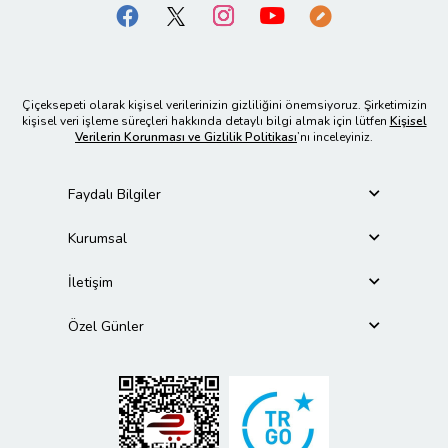
Çiçeksepeti olarak kişisel verilerinizin gizliliğini önemsiyoruz. Şirketimizin
kişisel veri işleme süreçleri hakkında detaylı bilgi almak için lütfen
Kişisel
Verilerin Korunması ve Gizlilik Politikası
’nı inceleyiniz.
Faydalı Bilgiler
Kurumsal
İletişim
Özel Günler