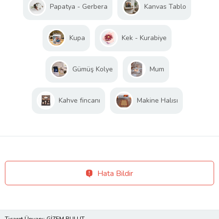
Papatya - Gerbera
Kanvas Tablo
Kupa
Kek - Kurabiye
Gümüş Kolye
Mum
Kahve fincanı
Makine Halısı
Hata Bildir