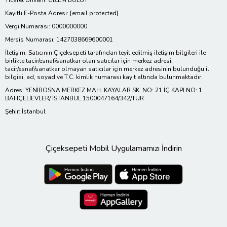
Ticaret Ünvanı: GİZEM BULUT
Kayıtlı E-Posta Adresi:
[email protected]
Vergi Numarası: 0000000000
Mersis Numarası: 1427038669600001
İletişim: Satıcının Çiçeksepeti tarafından teyit edilmiş iletişim bilgileri ile
birlikte tacir/esnaf/sanatkar olan satıcılar için merkez adresi;
tacir/esnaf/sanatkar olmayan satıcılar için merkez adresinin bulunduğu il
bilgisi, ad, soyad ve T.C. kimlik numarası kayıt altında bulunmaktadır.
Adres: YENİBOSNA MERKEZ MAH. KAYALAR SK. NO: 21 İÇ KAPI NO: 1
BAHÇELİEVLER/ İSTANBUL 1500047164/342/TUR
Şehir: İstanbul
Çiçeksepeti Mobil Uygulamamızı İndirin