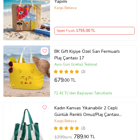
Yapımı
Kargo Bedava
Sepet Fiyatı
1755
,00 TL
BK Gift Kişiye Özel Sarı Fermuarlı
Plaj Çantası 17
Aynı Gün Ücretsiz Teslimat
(2)
679
,00 TL
72,42 TL'den Başlayan Taksitlerle
Kadın Kanvas Yıkanabilir 2 Cepli
Günlük Renkli Omuz/Plaj Çantası
(Yeşil-Beyaz)
Kargo Bedava
(2)
789
,90 TL
1299
,90 TL