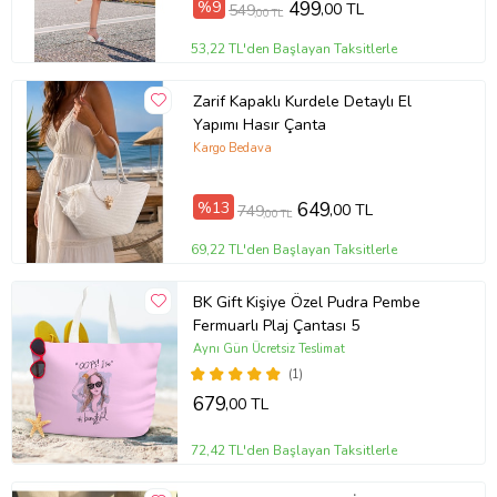
%9
499
,00 TL
549
,00 TL
53,22 TL'den Başlayan Taksitlerle
Zarif Kapaklı Kurdele Detaylı El
Yapımı Hasır Çanta
Kargo Bedava
%13
649
,00 TL
749
,00 TL
69,22 TL'den Başlayan Taksitlerle
BK Gift Kişiye Özel Pudra Pembe
Fermuarlı Plaj Çantası 5
Aynı Gün Ücretsiz Teslimat
(1)
679
,00 TL
72,42 TL'den Başlayan Taksitlerle