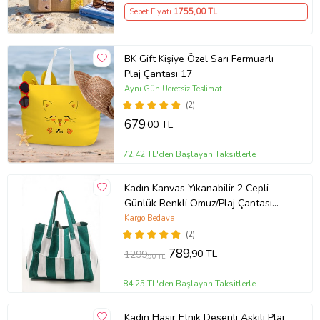
Sepet Fiyatı
1755
,00 TL
BK Gift Kişiye Özel Sarı Fermuarlı
Plaj Çantası 17
Aynı Gün Ücretsiz Teslimat
(2)
679
,00 TL
72,42 TL'den Başlayan Taksitlerle
Kadın Kanvas Yıkanabilir 2 Cepli
Günlük Renkli Omuz/Plaj Çantası
(Yeşil-Beyaz)
Kargo Bedava
(2)
789
,90 TL
1299
,90 TL
84,25 TL'den Başlayan Taksitlerle
Kadın Hasır Etnik Desenli Askılı Plaj