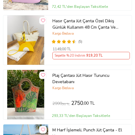
72,42 TL'den Başlayan Taksitlerle
Hasır Çanta Jüt Çanta Özel Dikiş
Günlük Kullanım 48 Cm Çanta Ve
Cüzdan Seti
Kargo Bedava
(5)
1149
,00 TL
Sepette %20 İndirim
919
,20 TL
Plaj Çantası Jüt Hasır Turuncu
Devetabanı
Kargo Bedava
2750
,00 TL
2999
,90 TL
293,33 TL'den Başlayan Taksitlerle
M Harf İşlemeli, Punch Jüt Çanta - El