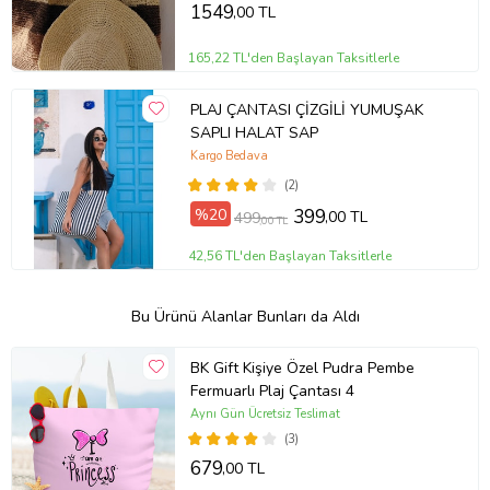
1549
,00 TL
165,22 TL'den Başlayan Taksitlerle
PLAJ ÇANTASI ÇİZGİLİ YUMUŞAK
SAPLI HALAT SAP
Kargo Bedava
(2)
%20
399
,00 TL
499
,00 TL
42,56 TL'den Başlayan Taksitlerle
Bu Ürünü Alanlar Bunları da Aldı
BK Gift Kişiye Özel Pudra Pembe
Fermuarlı Plaj Çantası 4
Aynı Gün Ücretsiz Teslimat
(3)
679
,00 TL