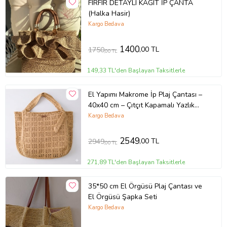
FIRFIR DETAYLI KAGIT İP ÇANTA
(Halka Hasir)
Kargo Bedava
1400
,00 TL
1750
,00 TL
149,33 TL'den Başlayan Taksitlerle
El Yapımı Makrome İp Plaj Çantası –
40x40 cm – Çıtçıt Kapamalı Yazlık
Omuz Çantası Ayla karakılçık
Kargo Bedava
2549
,00 TL
2949
,00 TL
271,89 TL'den Başlayan Taksitlerle
35*50 cm El Örgüsü Plaj Çantası ve
El Örgüsü Şapka Seti
Kargo Bedava