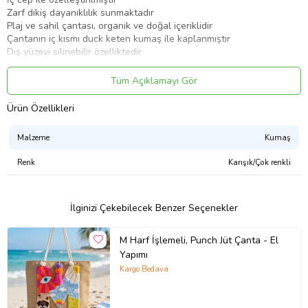
Zarf dikiş dayanıklılık sunmaktadır
Plaj ve sahil çantası, organik ve doğal içeriklidir
Çantanın iç kısmı duck keten kumaş ile kaplanmıştır
Dış yüzeyi silinebilir özelliktedir
Çantaların iç ve dış yüzey kumaşları solma yapmaz
Canlı renklerde yaz konseptli dijital baskı kumaş ile üretim
Tüm Açıklamayı Gör
yapılmaktadır
Hafifliği sayesinde dilediğiniz yerde kullanım kolaylığı sunar
Ürün Özellikleri
Dijital baskı kumaşlarımız yıkamaya ve kullanıma bağlı olarak solma
yapmaz, yıllar boyu ilk günkü özelliğini korur
Malzeme
Kumaş
Ürün Kodu:
kcm45850676
Renk
Karışık/Çok renkli
İlginizi Çekebilecek Benzer Seçenekler
M Harf İşlemeli, Punch Jüt Çanta - El
Yapımı
Kargo Bedava