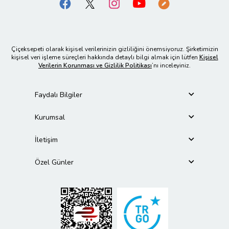
Çiçeksepeti olarak kişisel verilerinizin gizliliğini önemsiyoruz. Şirketimizin
kişisel veri işleme süreçleri hakkında detaylı bilgi almak için lütfen
Kişisel
Verilerin Korunması ve Gizlilik Politikası
’nı inceleyiniz.
Faydalı Bilgiler
Kurumsal
İletişim
Özel Günler