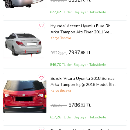
6352
,76 TL
7940
,95 TL
677,62 TL'den Başlayan Taksitlerle
Hyundai Accent Uyumlu Blue Rb
Arka Tampon Altı Fiber 2011 Ve
Sonrası
Kargo Bedava
7937
,88 TL
9922
,35 TL
846,70 TL'den Başlayan Taksitlerle
Suzuki Vitara Uyumlu 2018 Sonrası
Arka Tampon Eşiği 2018 Model İthal
Üründür
Kargo Bedava
5786
,82 TL
7233
,53 TL
617,26 TL'den Başlayan Taksitlerle