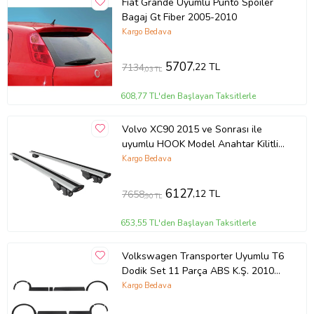
Fiat Grande Uyumlu Punto Spoiler
Bagaj Gt Fiber 2005-2010
Kargo Bedava
5707
,22 TL
7134
,03 TL
608,77 TL'den Başlayan Taksitlerle
Volvo XC90 2015 ve Sonrası ile
uyumlu HOOK Model Anahtar Kilitli
Ara Atkı Tavan Barı GRİ
Kargo Bedava
6127
,12 TL
7658
,90 TL
653,55 TL'den Başlayan Taksitlerle
Volkswagen Transporter Uyumlu T6
Dodik Set 11 Parça ABS K.Ş. 2010
2014 Model Aras
Kargo Bedava