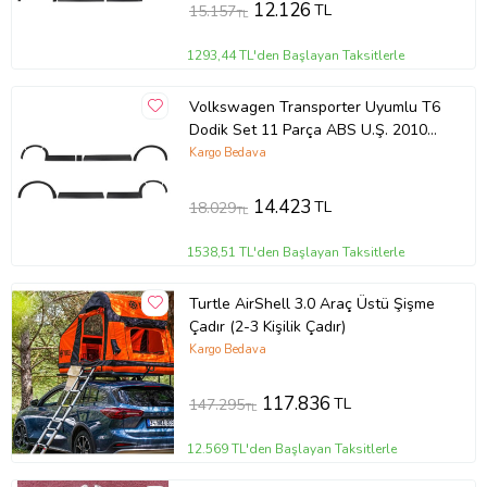
12.126
TL
15.157
TL
1293,44 TL'den Başlayan Taksitlerle
Volkswagen Transporter Uyumlu T6
Dodik Set 11 Parça ABS U.Ş. 2010
2014 Model Arası
Kargo Bedava
14.423
TL
18.029
TL
1538,51 TL'den Başlayan Taksitlerle
Turtle AirShell 3.0 Araç Üstü Şişme
Çadır (2-3 Kişilik Çadır)
Kargo Bedava
117.836
TL
147.295
TL
12.569 TL'den Başlayan Taksitlerle