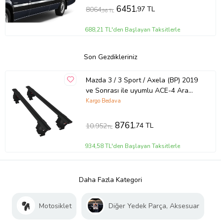
6451
,97 TL
8064
,96 TL
688,21 TL'den Başlayan Taksitlerle
Son Gezdikleriniz
Mazda 3 / 3 Sport / Axela (BP) 2019
ve Sonrası ile uyumlu ACE-4 Ara
Atkı Tavan Barı SİYAH
Kargo Bedava
8761
,74 TL
10.952
TL
934,58 TL'den Başlayan Taksitlerle
Daha Fazla Kategori
Motosiklet
Diğer Yedek Parça, Aksesuar