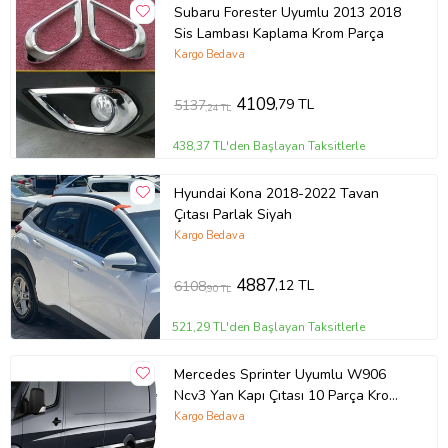
Subaru Forester Uyumlu 2013 2018
Sis Lambası Kaplama Krom Parça
Kargo Bedava
4109
,79 TL
5137
,24 TL
438,37 TL'den Başlayan Taksitlerle
Hyundai Kona 2018-2022 Tavan
Çıtası Parlak Siyah
Kargo Bedava
4887
,12 TL
6108
,90 TL
521,29 TL'den Başlayan Taksitlerle
Mercedes Sprinter Uyumlu W906
Ncv3 Yan Kapı Çıtası 10 Parça Krom
(Extra Uzun) 2006 Ve Sonrası
Kargo Bedava