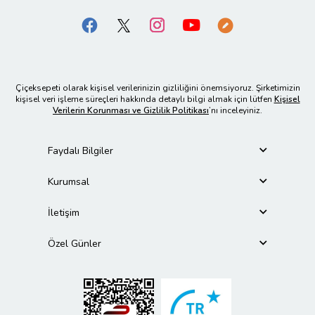
Çiçeksepeti olarak kişisel verilerinizin gizliliğini önemsiyoruz. Şirketimizin
kişisel veri işleme süreçleri hakkında detaylı bilgi almak için lütfen
Kişisel
Verilerin Korunması ve Gizlilik Politikası
’nı inceleyiniz.
Faydalı Bilgiler
Kurumsal
İletişim
Özel Günler