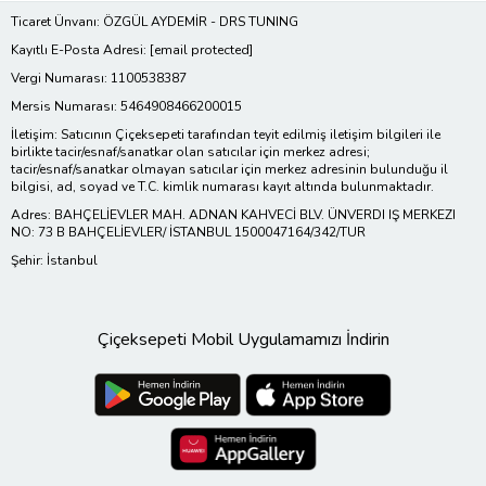
Ticaret Ünvanı: ÖZGÜL AYDEMİR - DRS TUNING
Kayıtlı E-Posta Adresi:
[email protected]
Vergi Numarası: 1100538387
Mersis Numarası: 5464908466200015
İletişim: Satıcının Çiçeksepeti tarafından teyit edilmiş iletişim bilgileri ile
birlikte tacir/esnaf/sanatkar olan satıcılar için merkez adresi;
tacir/esnaf/sanatkar olmayan satıcılar için merkez adresinin bulunduğu il
bilgisi, ad, soyad ve T.C. kimlik numarası kayıt altında bulunmaktadır.
Adres: BAHÇELİEVLER MAH. ADNAN KAHVECİ BLV. ÜNVERDI IŞ MERKEZI
NO: 73 B BAHÇELİEVLER/ İSTANBUL 1500047164/342/TUR
Şehir: İstanbul
Çiçeksepeti Mobil Uygulamamızı İndirin